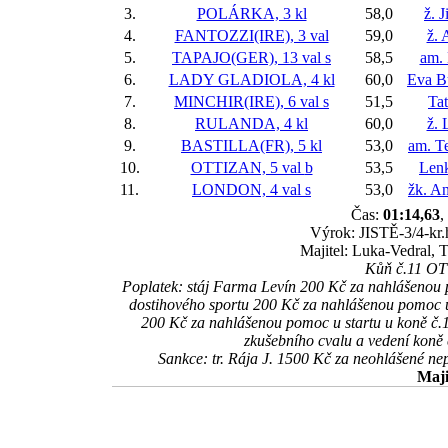
3.
POLÁRKA, 3 kl
58,0
ž. 
4.
FANTOZZI(IRE), 3 val
59,0
ž. 
5.
TAPAJO(GER), 13 val
s
58,5
am.
6.
LADY GLADIOLA, 4 kl
60,0
Eva B
7.
MINCHIR(IRE), 6 val
s
51,5
Ta
8.
RULANDA, 4 kl
60,0
ž. 
9.
BASTILLA(FR), 5 kl
53,0
am. T
10.
OTTIZAN, 5 val
b
53,5
Len
11.
LONDON, 4 val
s
53,0
žk. A
Čas:
01:14,63
,
Výrok: JISTĚ-3/4-kr.h
Majitel: Luka-Vedral, 
Kůň č.11 OTT
Poplatek: stáj Farma Levín 200 Kč za nahlášenou
dostihového sportu 200 Kč za nahlášenou pomoc 
200 Kč za nahlášenou pomoc u startu u koně 
zkušebního cvalu a vedení kon
Sankce: tr. Rája J. 1500 Kč za neohlášené 
Maji