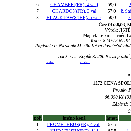
6.
CHAMBERI(FR), 4 val
j
59,0
ž
7.
CHARDON(FR), 3 val
57,0
ž. S
8.
BLACK PAWS(IRE), 5 val
s
59,0
ž
Čas:
01:38,03
, M
Výrok: JISTĚ-
Majitel: Leram, Trenér: 
Kůň č.8 MELANDROS(F
Poplatek: tr. Nieslanik M. 400 Kč za dodatečné o
Sankce: tr. Koplík Z. 200 Kč za poz
video
cíl-foto
5
1272 CENA SPOLE
Proutky IV
66.000 Kč (33
Zápisné: 8
S
poř.
jméno koně
hmot.
1.
PROMETHEUS(FR), 4 val
j
67,5
2.
KUDAFUSHI(IRE), 4 kl
67,5
ž.