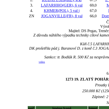
3.
LAFARHHO(GER), 6 val
69,0
M
4.
KHMER(POL), 5 val
j
67,0
ZN
JOGANVILLE(FR), 8 val
66,0
Dom
Č
Výrok
Majitel: DS Pegas, Trenér
Z důvodu náhlého výpadku techniky cílové kame
Kůň č.5 LAFARHHO(
DK prošetřila pád j. Baranové D. z koně č.3 JOGA
Sankce: tr. Bodlák R. 500 Kč za nesprá
video
6
1273 19. ZLATÝ POHÁ
Proutky I
250.000 Kč (1250
Zápisné: 2 
S
poř.
jméno koně
hmot.