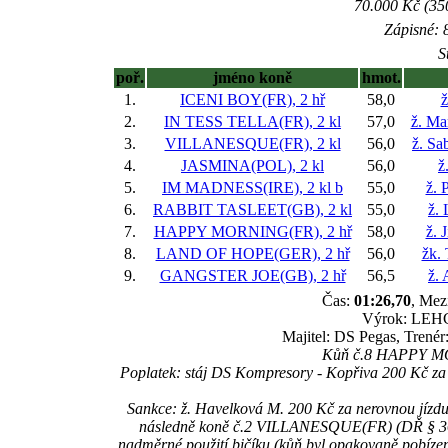
70.000 Kč (35
Zápisné: 8
S
poř.
jméno koně
hmot.
1.
ICENI BOY(FR), 2 hř
58,0
ž
2.
IN TESS TELLA(FR), 2 kl
57,0
ž. Ma
3.
VILLANESQUE(FR), 2 kl
56,0
ž. Sa
4.
JASMINA(POL), 2 kl
56,0
ž
5.
IM MADNESS(IRE), 2 kl
b
55,0
ž. 
6.
RABBIT TASLEET(GB), 2 kl
55,0
ž. 
7.
HAPPY MORNING(FR), 2 hř
58,0
ž. 
8.
LAND OF HOPE(GER), 2 hř
56,0
žk.
9.
GANGSTER JOE(GB), 2 hř
56,5
ž.
Čas:
01:26,70
, Mez
Výrok: LEHCE
Majitel: DS Pegas, Trenér
Kůň č.8 HAPPY MORN
Poplatek: stáj DS Kompresory - Kopřiva 200 Kč z
Sankce: ž. Havelková M. 200 Kč za nerovnou jízdu
následně koně č.2 VILLANESQUE(FR) (DŘ § 364b)
nadměrné použití bičíku (kůň byl opakovaně pobízen