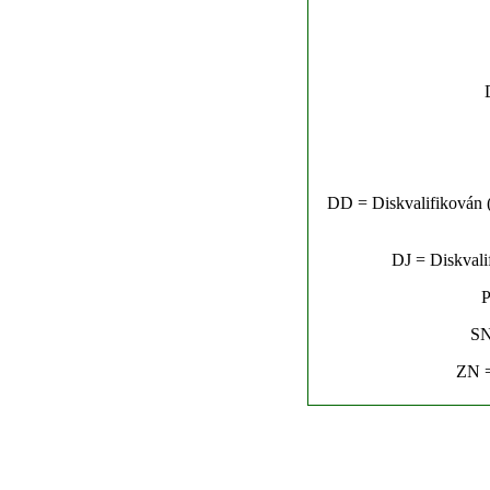
DD = Diskvalifikován (n
DJ = Diskvalif
P
SN
ZN =