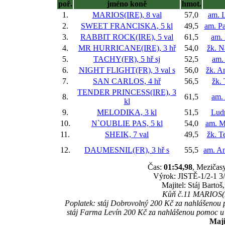
poř.
jméno koně
hmot.
1.
MARIOS(IRE), 8 val
57,0
am. 
2.
SWEET FRANCISKA, 5 kl
49,5
am. P
3.
RABBIT ROCK(IRE), 5 val
61,5
am. 
4.
MR HURRICANE(IRE), 3 hř
54,0
žk. N
5.
TACHY(FR), 5 hř
sj
52,5
am.
6.
NIGHT FLIGHT(FR), 3 val
s
56,0
žk. A
7.
SAN CARLOS, 4 hř
56,5
žk.
TENDER PRINCESS(IRE), 3
8.
61,5
am.
kl
9.
MELODIKA, 3 kl
51,5
Ludm
10.
N`OUBLIE PAS, 5 kl
54,0
am. M
11.
SHEIK, 7 val
49,5
žk. T
12.
DAUMESNIL(FR), 3 hř
s
55,5
am. A
Čas:
01:54,98
, Mezičasy
Výrok: JISTĚ-1/2-1 3/4
Majitel: Stáj Bartoš,
Kůň č.11 MARIOS(IR
Poplatek: stáj Dobrovolný 200 Kč za nahlášeno
stáj Farma Levín 200 Kč za nahlášenou pomoc
Maji