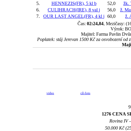
5.
HENNEZIS(FR), 5 kl
b
52,0
žk.
6.
CULIHRACH(IRE), 8 val
j
56,0
ž. Ma
7.
OUR LAST ANGEL(FR), 4 kl
j
60,0
ž.
Čas:
02:24,84
, Mezičasy: (1
Výrok: BOJ
Majitel: Farma Pavlin Dvůr
Poplatek: stáj Jerevan 1500 Kč za osvobození od 
Maji
video
cíl-foto
9
1276 CENA S
Rovina IV -
50.000 Kč (25