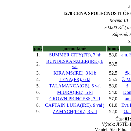
3
1270 CENA SPOLEČNOSTI ČES
Rovina III -
70.000 Kč (35
Zápisné: 8
S
poř.
jméno koně
hmot.
1.
SUMMER CITY(FR), 7 hř
58,0
am. 
BUNDESKANZLER(IRE), 6
2.
58,5
val
3.
KIRA MS(IRE), 3 kl
b
52,5
žk
4.
LENA(FR), 6 kl
55,5
ž. M
5.
TALAMANCA(GB), 5 val
58,0
ž.
6.
MIURA(IRE), 5 kl
54,0
Dom
7.
CROWN PRINCESS, 3 kl
57,0
am
8.
CAPTAIN LUKA(IRE), 9 val
j
61,0
Eva 
9.
ZAMACH(POL), 3 val
52,0
žk.
Čas:
01
Výrok: JISTĚ-1 
Majitel: Stáj Filip,