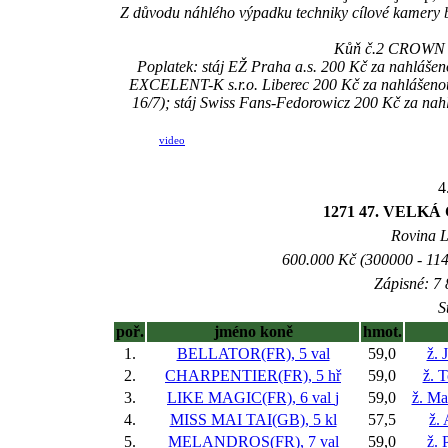
Z důvodu náhlého výpadku techniky cílové kamery 
Kůň č.2 CROWN PR
Poplatek: stáj EŽ Praha a.s. 200 Kč za nahláše
EXCELENT-K s.r.o. Liberec 200 Kč za nahláše
16/7); stáj Swiss Fans-Fedorowicz 200 Kč za 
video
4
1271 47. VELK
Rovina L 
600.000 Kč (300000 - 114
Zápisné: 7 
S
poř.
jméno koně
hmot.
1.
BELLATOR(FR), 5 val
59,0
ž. 
2.
CHARPENTIER(FR), 5 hř
59,0
ž. 
3.
LIKE MAGIC(FR), 6 val
j
59,0
ž. Ma
4.
MISS MAI TAI(GB), 5 kl
57,5
ž.
5.
MELANDROS(FR), 7 val
59,0
ž. 