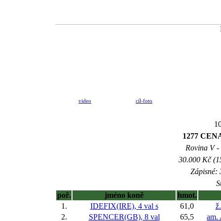
video
cíl-foto
10
1277 CEN
Rovina V - 
30.000 Kč (1
Zápisné: 
S
poř.
jméno koně
hmot.
1.
IDEFIX(IRE), 4 val
s
61,0
ž
2.
SPENCER(GB), 8 val
65,5
am.