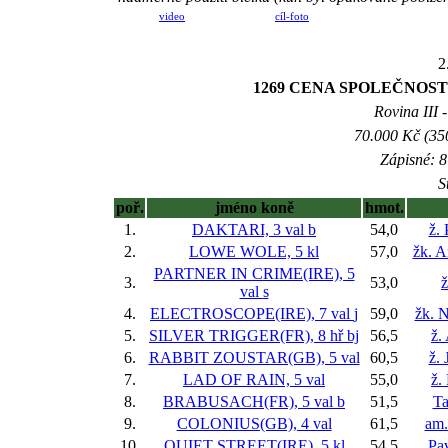
video
cíl-foto
2
1269 CENA SPOLEČNOSTI
Rovina III -
70.000 Kč (35
Zápisné: 8
S
poř.
jméno koně
hmot.
1.
DAKTARI, 3 val
b
54,0
ž.
2.
LOWE WOLE, 5 kl
57,0
žk. 
PARTNER IN CRIME(IRE), 5
3.
53,0
ž
val
s
4.
ELECTROSCOPE(IRE), 7 val
j
59,0
žk. N
5.
SILVER TRIGGER(FR), 8 hř
bj
56,5
ž.
6.
RABBIT ZOUSTAR(GB), 5 val
60,5
ž. 
7.
LAD OF RAIN, 5 val
55,0
ž.
8.
BRABUSACH(FR), 5 val
b
51,5
Ta
9.
COLONIUS(GB), 4 val
61,5
am.
10.
QUIET STREET(IRE), 5 kl
54,5
Pa