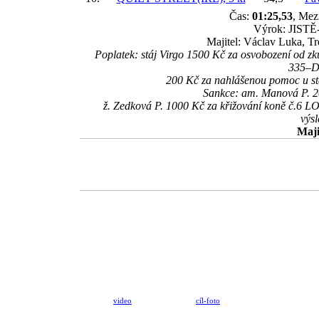
Čas:
01:25,53
, Mez
Výrok: JISTĚ-4
Majitel: Václav Luka, Tr
Poplatek: stáj Virgo 1500 Kč za osvobození od 
335–DU
200 Kč za nahlášenou pomoc u 
Sankce: am. Manová P. 20
ž. Zedková P. 1000 Kč za křižování koně č.6 
výs
Maji
video
cíl-foto