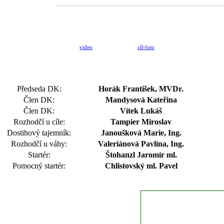
video
cíl-foto
Předseda DK:
Horák František, MVDr.
Člen DK:
Mandysová Kateřina
Člen DK:
Vítek Lukáš
Rozhodčí u cíle:
Tampier Miroslav
Dostihový tajemník:
Janoušková Marie, Ing.
Rozhodčí u váhy:
Valeriánová Pavlína, Ing.
Startér:
Štohanzl Jaromír ml.
Pomocný startér:
Chlistovský ml. Pavel