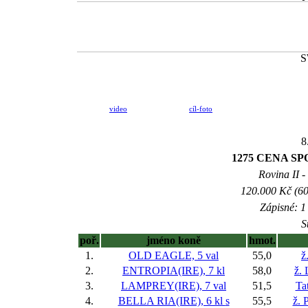
S
video
cíl-foto
8
1275 CENA SP
Rovina II -
120.000 Kč (60
Zápisné: 1 
S
poř.
jméno koně
hmot.
1.
OLD EAGLE, 5 val
55,0
ž
2.
ENTROPIA(IRE), 7 kl
58,0
ž. 
3.
LAMPREY(IRE), 7 val
51,5
Ta
4.
BELLA RIA(IRE), 6 kl
s
55,5
ž. 