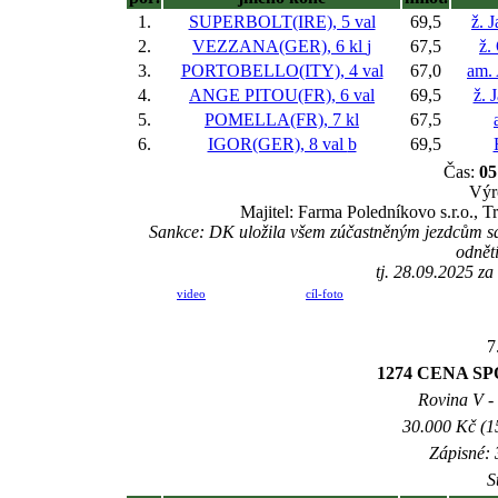
1.
SUPERBOLT(IRE), 5 val
69,5
ž. 
2.
VEZZANA(GER), 6 kl
j
67,5
ž.
3.
PORTOBELLO(ITY), 4 val
67,0
am.
4.
ANGE PITOU(FR), 6 val
69,5
ž. 
5.
POMELLA(FR), 7 kl
67,5
6.
IGOR(GER), 8 val
b
69,5
Čas:
05
Výr
Majitel: Farma Poledníkovo s.r.o.,
Sankce: DK uložila všem zúčastněným jezdcům san
odnětí
tj. 28.09.2025 z
video
cíl-foto
7
1274 CENA SP
Rovina V - 
30.000 Kč (1
Zápisné: 
S