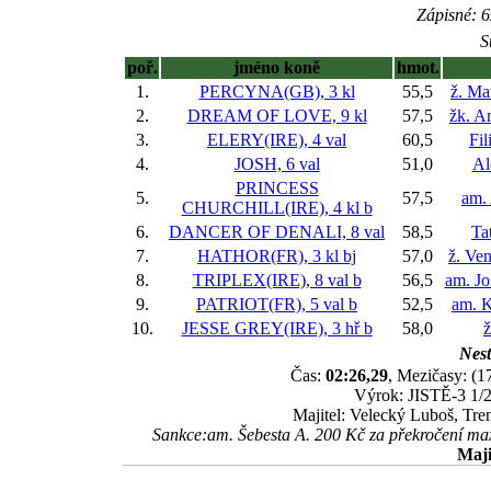
Zápisné: 6
S
poř.
jméno koně
hmot.
1.
PERCYNA(GB), 3 kl
55,5
ž. Ma
2.
DREAM OF LOVE, 9 kl
57,5
žk. A
3.
ELERY(IRE), 4 val
60,5
Fil
4.
JOSH, 6 val
51,0
Al
PRINCESS
5.
57,5
am.
CHURCHILL(IRE), 4 kl
b
6.
DANCER OF DENALI, 8 val
58,5
Ta
7.
HATHOR(FR), 3 kl
bj
57,0
ž. Ve
8.
TRIPLEX(IRE), 8 val
b
56,5
am. Jo
9.
PATRIOT(FR), 5 val
b
52,5
am. K
10.
JESSE GREY(IRE), 3 hř
b
58,0
ž
Nest
Čas:
02:26,29
, Mezičasy: (1
Výrok: JISTĚ-3 1/2-
Majitel: Velecký Luboš, Tr
Sankce:am. Šebesta A. 200 Kč za překročení ma
Maji