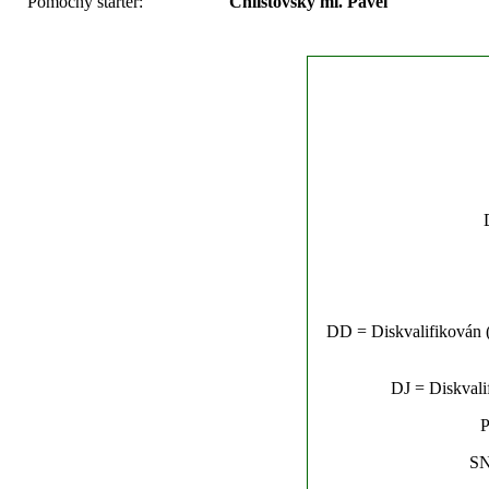
Pomocný startér:
Chlistovský ml. Pavel
DD = Diskvalifikován (n
DJ = Diskvalif
P
SN