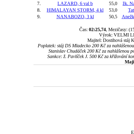
7.
LAZARD, 6 val
b
55,0
žk. N
8.
HIMALAYAN STORM, 4 kl
53,0
Ta
9.
NANABOZO, 3 kl
50,5
Anežk
Čas:
02:25,74
, Mezičasy: (1
Výrok: VELMI LEH
Majitel: Dostihová stáj 
Poplatek: stáj DS Mladecko 200 Kč za nahlášeno
Stanislav Chudáček 200 Kč za nahlášenou 
Sankce: ž. Pavlíček J. 500 Kč za křižování 
Maji
E