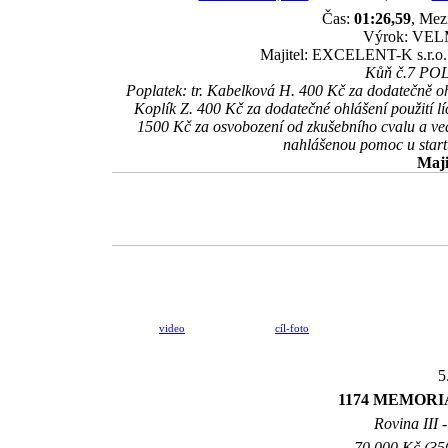
Čas:
01:26,59
, Mez
Výrok: VELM
Majitel: EXCELENT-K s.r.o. 
Kůň č.7 POLÁ
Poplatek: tr. Kabelková H. 400 Kč za dodatečně oh
Koplík Z. 400 Kč za dodatečné ohlášení použití 
1500 Kč za osvobození od zkušebního cvalu a ved
nahlášenou pomoc u star
Maji
video
cíl-foto
5
1174 MEMORI
Rovina III -
70.000 Kč (35