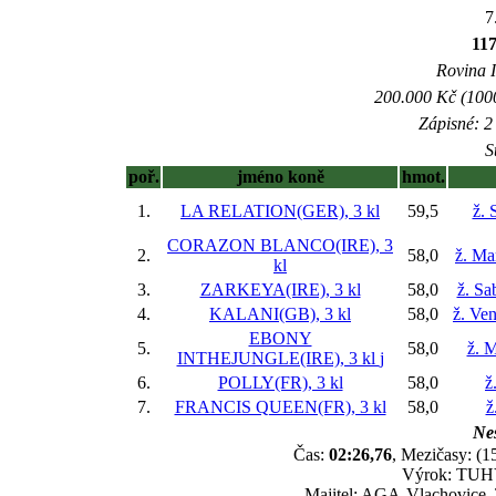
7
11
Rovina I
200.000 Kč (1000
Zápisné: 2 
S
poř.
jméno koně
hmot.
1.
LA RELATION(GER), 3 kl
59,5
ž. 
CORAZON BLANCO(IRE), 3
2.
58,0
ž. Ma
kl
3.
ZARKEYA(IRE), 3 kl
58,0
ž. Sa
4.
KALANI(GB), 3 kl
58,0
ž. Ve
EBONY
5.
58,0
ž. M
INTHEJUNGLE(IRE), 3 kl
j
6.
POLLY(FR), 3 kl
58,0
ž
7.
FRANCIS QUEEN(FR), 3 kl
58,0
ž
Nes
Čas:
02:26,76
, Mezičasy: (1
Výrok: TUHÝ 
Majitel: AGA-Vlachovice, 