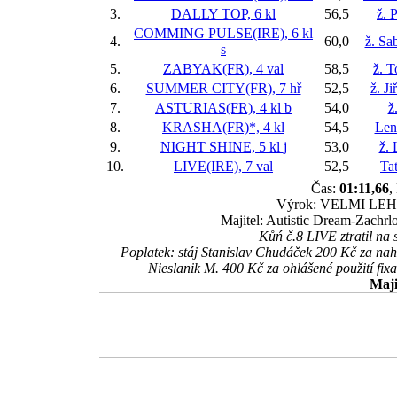
3.
DALLY TOP, 6 kl
56,5
ž. 
COMMING PULSE(IRE), 6 kl
4.
60,0
ž. Sa
s
5.
ZABYAK(FR), 4 val
58,5
ž. 
6.
SUMMER CITY(FR), 7 hř
52,5
ž. J
7.
ASTURIAS(FR), 4 kl
b
54,0
ž
8.
KRASHA(FR)*, 4 kl
54,5
Len
9.
NIGHT SHINE, 5 kl
j
53,0
ž. 
10.
LIVE(IRE), 7 val
52,5
Ta
Čas:
01:11,66
,
Výrok: VELMI LEHCE-
Majitel: Autistic Dream-Zachrl
Kůń č.8 LIVE ztratil na 
Poplatek: stáj Stanislav Chudáček 200 Kč za na
Nieslanik M. 400 Kč za ohlášené použití 
Maji