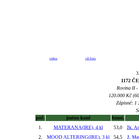
video
cíl-foto
3
1172 
Rovina II -
120.000 Kč (60
Zápisné: 1 
S
poř.
jméno koně
hmot.
1.
MATERANA(IRE), 4 kl
53,0
žk. A
2.
MOOD ALTERING(IRE), 3 kl
54,5
ž. Ma