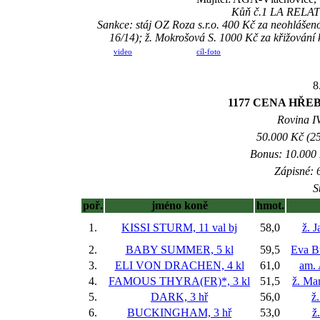
Kůň č.1 LA RELATIO
Sankce: stáj OZ Roza s.r.o. 400 Kč za neohlá
16/14); ž. Mokrošová S. 1000 Kč za křižován
video
cíl-foto
8
1177 CENA HŘE
Rovina IV
50.000 Kč (25
Bonus: 10.000 
Zápisné: 6
S
poř.
jméno koně
hmot.
1.
KISSI STURM, 11 val
bj
58,0
ž. 
2.
BABY SUMMER, 5 kl
59,5
Eva B
3.
ELI VON DRACHEN, 4 kl
61,0
am.
4.
FAMOUS THYRA(FR)*, 3 kl
51,5
ž. Ma
5.
DARK, 3 hř
56,0
ž
6.
BUCKINGHAM, 3 hř
53,0
ž