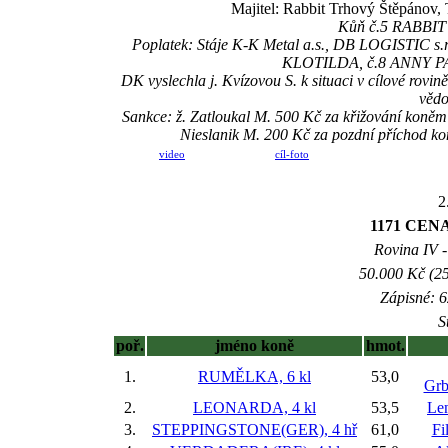
Majitel: Rabbit Trhový Štěpánov, 
Kůň č.5 RABBIT M
Poplatek: Stáje K-K Metal a.s., DB LOGISTIC s
KLOTILDA, č.8 ANNY PA
DK vyslechla j. Kvízovou S. k situaci v cílové rovině
vědo
Sankce: ž. Zatloukal M. 500 Kč za křižování kon
Nieslanik M. 200 Kč za pozdní příchod
video
cíl-foto
2
1171 CEN
Rovina IV -
50.000 Kč (25
Zápisné: 6
S
poř.
jméno koně
hmot.
1.
RUMĚLKA, 6 kl
53,0
Grb
2.
LEONARDA, 4 kl
53,5
Le
3.
STEPPINGSTONE(GER), 4 hř
61,0
Fi