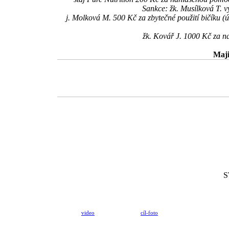
Sankce: žk. Musílková T. v
j. Molková M. 500 Kč za zbytečné použití bičíku (
žk. Kovář J. 1000 Kč za n
Maji
S
video
cíl-foto