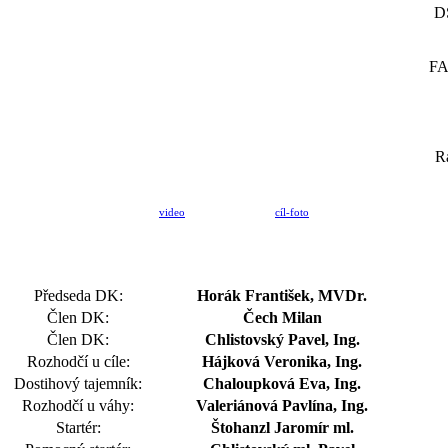
DS
F
R
video
cíl-foto
Předseda DK:
Horák František, MVDr.
Člen DK:
Čech Milan
Člen DK:
Chlistovský Pavel, Ing.
Rozhodčí u cíle:
Hájková Veronika, Ing.
Dostihový tajemník:
Chaloupková Eva, Ing.
Rozhodčí u váhy:
Valeriánová Pavlína, Ing.
Startér:
Štohanzl Jaromír ml.