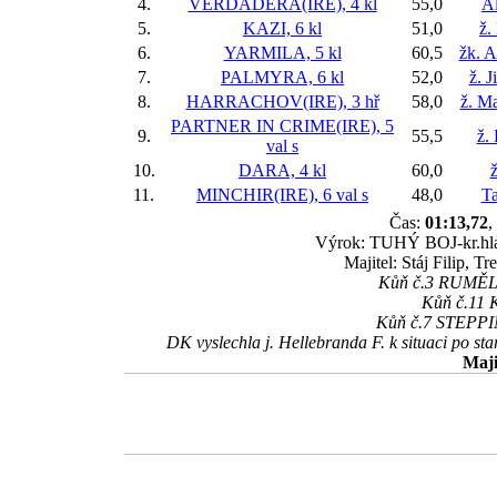
4.
VERDADERA(IRE), 4 kl
55,0
Al
5.
KAZI, 6 kl
51,0
ž.
6.
YARMILA, 5 kl
60,5
žk. 
7.
PALMYRA, 6 kl
52,0
ž. J
8.
HARRACHOV(IRE), 3 hř
58,0
ž. M
PARTNER IN CRIME(IRE), 5
9.
55,5
ž.
val
s
10.
DARA, 4 kl
60,0
ž
11.
MINCHIR(IRE), 6 val
s
48,0
T
Čas:
01:13,72
,
Výrok: TUHÝ BOJ-kr.hlava
Majitel: Stáj Filip, T
Kůň č.3 RUMĚLKA
Kůň č.11 K
Kůň č.7 STEPPIN
DK vyslechla j. Hellebranda F. k situaci po sta
Maji