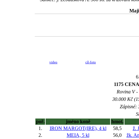
Maji
video
cíl-foto
6
1175 CEN
Rovina V - 
30.000 Kč (1
Zápisné: 
S
poř.
jméno koně
hmot.
1.
IRON MARGOT(IRE), 4 kl
58,5
ž. 
2.
MEIA, 5 kl
56,0
žk. A