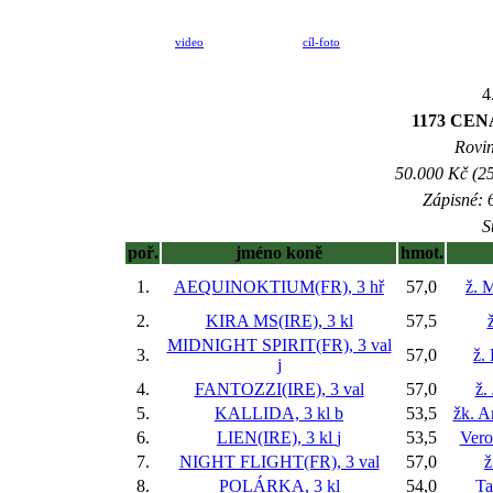
video
cíl-foto
4
1173 CE
Rovin
50.000 Kč (25
Zápisné: 6
S
poř.
jméno koně
hmot.
1.
AEQUINOKTIUM(FR), 3 hř
57,0
ž. 
2.
KIRA MS(IRE), 3 kl
57,5
MIDNIGHT SPIRIT(FR), 3 val
3.
57,0
ž.
j
4.
FANTOZZI(IRE), 3 val
57,0
ž.
5.
KALLIDA, 3 kl
b
53,5
žk. 
6.
LIEN(IRE), 3 kl
j
53,5
Vero
7.
NIGHT FLIGHT(FR), 3 val
57,0
ž
8.
POLÁRKA, 3 kl
54,0
Ta