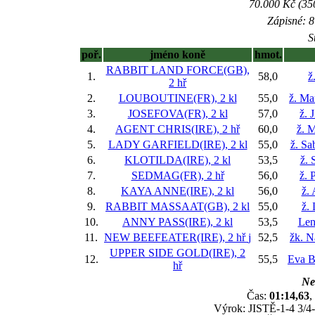
70.000 Kč (35
Zápisné: 8
S
poř.
jméno koně
hmot.
RABBIT LAND FORCE(GB),
1.
58,0
ž
2 hř
2.
LOUBOUTINE(FR), 2 kl
55,0
ž. Ma
3.
JOSEFOVA(FR), 2 kl
57,0
ž. 
4.
AGENT CHRIS(IRE), 2 hř
60,0
ž. M
5.
LADY GARFIELD(IRE), 2 kl
55,0
ž. Sa
6.
KLOTILDA(IRE), 2 kl
53,5
ž. 
7.
SEDMAG(FR), 2 hř
56,0
ž. 
8.
KAYA ANNE(IRE), 2 kl
56,0
ž.
9.
RABBIT MASSAAT(GB), 2 kl
55,0
ž. 
10.
ANNY PASS(IRE), 2 kl
53,5
Len
11.
NEW BEEFEATER(IRE), 2 hř
j
52,5
žk. N
UPPER SIDE GOLD(IRE), 2
12.
55,5
Eva B
hř
Ne
Čas:
01:14,63
,
Výrok: JISTĚ-1-4 3/4-