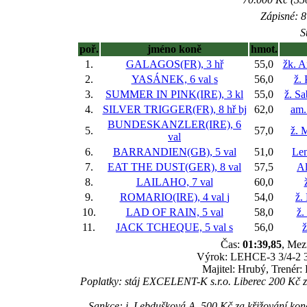
Zápisné: 8
S
poř.
jméno koně
hmot.
1.
GALAGOS(FR), 3 hř
55,0
žk. 
2.
YASÁNEK, 6 val
s
56,0
ž.
3.
SUMMER IN PINK(IRE), 3 kl
55,0
ž. S
4.
SILVER TRIGGER(FR), 8 hř
bj
62,0
am.
BUNDESKANZLER(IRE), 6
5.
57,0
ž. 
val
6.
BARRANDIEN(GB), 5 val
51,0
Le
7.
EAT THE DUST(GER), 8 val
57,5
Al
8.
LAILAHO, 7 val
60,0
9.
ROMARIO(IRE), 4 val
j
54,0
ž.
10.
LAD OF RAIN, 5 val
58,0
ž.
11.
JACK TCHEQUE, 5 val
s
56,0
ž
Čas:
01:39,85
, Mez
Výrok: LEHCE-3 3/4-2 3/4
Majitel: Hrubý, Trenér
Poplatky: stáj EXCELENT-K s.r.o. Liberec 200 K
Sankce: j. Lebdušková A. 500 Kč za křižování