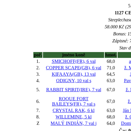
5
1127 CE
Steeplechase
58.000 Kč (29
Bonus: 15
Zápisné: 7
Stav d
poř.
jméno koně
hmot.
1.
SMICHOFF(FR), 6 val
68,0
a
2.
COPPER SCAPE(GB), 6 val
71,0
ž. 
3.
KIFAAYA(GB), 13 val
64,5
4.
ODIGNY, 10 val
s
63,0
Pav
5.
RABBIT SPIRIT(IRE), 7 val
67,0
ž.
ROQUE FORT
6.
67,0
ž
BAILEYS(FR), 7 val
s
7.
CRYSTAL RAK, 6 kl
63,0
Ján
8.
WILLEMINE, 5 kl
68,0
ž. 
Z
MALÝ INDIÁN, 7 val
j
64,0
Domi
Čas:
0