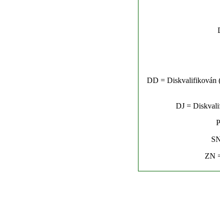
DD = Diskvalifikován (n
DJ = Diskvalif
P
SN
ZN =