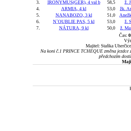
3.
IRONYMUS(GER), 4 val
b
58,5
ž. 
4.
ARMIA, 4 kl
53,0
žk. A
5.
NANABOZO, 3 kl
51,0
Anežk
6.
N`OUBLIE PAS, 5 kl
53,0
ž. 
7.
NÁTURA, 9 kl
50,0
ž. Ma
Čas:
0
Výr
Majitel: Staňka Uherčic
Na koni č.1 PRINCE TCHEQUE změna jezdce z j. 
předchozím dosti
Maji