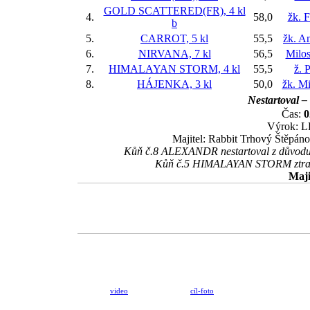
GOLD SCATTERED(FR), 4 kl
4.
58,0
žk. F
b
5.
CARROT, 5 kl
55,5
žk. A
6.
NIRVANA, 7 kl
56,5
Milos
7.
HIMALAYAN STORM, 4 kl
55,5
ž. 
8.
HÁJENKA, 3 kl
50,0
žk. M
Nestartoval –
Čas:
0
Výrok: L
Majitel: Rabbit Trhový Štěpánov
Kůň č.8 ALEXANDR nestartoval z důvodu p
Kůň č.5 HIMALAYAN STORM ztratil 
Maji
video
cíl-foto