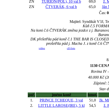
ZN
TURION(POL), 10 val
b
69,0
ž. 
ZN
ČTVERÁK, 6 val
b
65,0
Ján
Čas:
0
Majitel: Syndikát V3J, T
Kůň č.5 FORMAN 
Na koni č.6 ČTVERÁK změna jezdce z j. Baranová D
Barano
DK přešetřila pád koně č.1 THE BAR IS CLOSED a
prošetřila pád j. Macha J. z koně č.6 Č
video
cíl-foto
8
1130 CEN
Rovina IV -
40.000 Kč (2
Zápisné: 5
Stav d
poř.
jméno koně
hmot.
1.
PRINCE TCHEQUE, 3 val
51,0
žk. M
2.
LITTLE LAROSE(IRE), 5 kl
54,5
ž. 