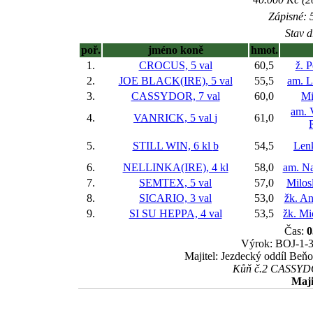
Zápisné: 5
Stav d
poř.
jméno koně
hmot.
1.
CROCUS, 5 val
60,5
ž. 
2.
JOE BLACK(IRE), 5 val
55,5
am. L
3.
CASSYDOR, 7 val
60,0
Mi
am. 
4.
VANRICK, 5 val
j
61,0
5.
STILL WIN, 6 kl
b
54,5
Len
6.
NELLINKA(IRE), 4 kl
58,0
am. Na
7.
SEMTEX, 5 val
57,0
Milos
8.
SICARIO, 3 val
53,0
žk. A
9.
SI SU HEPPA, 4 val
53,5
žk. Mi
Čas:
0
Výrok: BOJ-1-3-
Majitel: Jezdecký oddíl Beňo
Kůň č.2 CASSYDOR
Maji