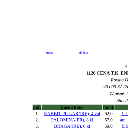
video
cíl-foto
4
1126 CENA T.K. END
Rovina IV
40.000 Kč (2
Zápisné: 5
Stav d
poř.
jméno koně
hmot.
1.
RABBIT PILLAR(IRE), 4 val
62,0
ž. 
2.
PALOMINA(FR), 8 kl
57,0
am.
3.
BRAGA(IRE), 6 kl
59,0
ž. 