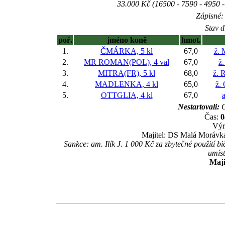
33.000 Kč (16500 - 7590 - 4950 
Zápisné: 
Stav d
poř.
jméno koně
hmot.
1.
ČMÁRKA, 5 kl
67,0
ž. 
2.
MR ROMAN(POL), 4 val
67,0
ž.
3.
MITRA(FR), 5 kl
68,0
ž. 
4.
MADLENKA, 4 kl
65,0
ž.
5.
OTTGLIA, 4 kl
67,0
Nestartovali:
C
Čas:
0
Výr
Majitel: DS Malá Morávka
Sankce: am. Ilík J. 1 000 Kč za zbytečné použití b
umíst
Maji