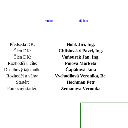
video
cíl-foto
Předseda DK:
Holík Jiří, Ing.
Člen DK:
Chlistovský Pavel, Ing.
Člen DK:
Vaňourek Jan, Ing.
Rozhodčí u cíle:
Pínová Markéta
Dostihový tajemník:
Čapáková Jana
Rozhodčí u váhy:
Vychodilová Veronika, Bc.
Startér:
Hochman Petr
Pomocný startér:
Zemanová Veronika