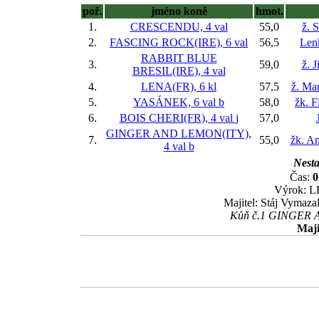
poř.
jméno koně
hmot.
1.
CRESCENDU, 4 val
55,0
ž. 
2.
FASCING ROCK(IRE), 6 val
56,5
Len
RABBIT BLUE
3.
59,0
ž. 
BRESIL(IRE), 4 val
4.
LENA(FR), 6 kl
57,5
ž. Ma
5.
YASÁNEK, 6 val
b
58,0
žk. F
6.
BOIS CHERI(FR), 4 val
j
57,0
GINGER AND LEMON(ITY),
7.
55,0
žk. A
4 val
b
Nesta
Čas:
0
Výrok: LE
Majitel: Stáj Vymazal
Kůň č.1 GINGER AN
Maji