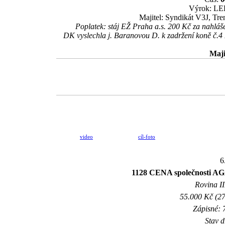
Výrok: LEH
Majitel: Syndikát V3J, Tre
Poplatek: stáj EŽ Praha a.s. 200 Kč za nahl
DK vyslechla j. Baranovou D. k zadržení koně č.4 
Maji
video
cíl-foto
6
1128 CENA společnosti AG
Rovina II
55.000 Kč (27
Zápisné: 7
Stav d