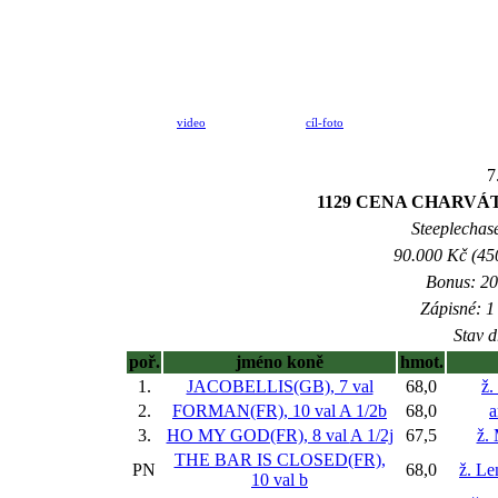
video
cíl-foto
7
1129 CENA CHARVÁT Gro
Steeplechase
90.000 Kč (45
Bonus: 20
Zápisné: 1 
Stav d
poř.
jméno koně
hmot.
1.
JACOBELLIS(GB), 7 val
68,0
ž.
2.
FORMAN(FR), 10 val
A 1/2b
68,0
a
3.
HO MY GOD(FR), 8 val
A 1/2j
67,5
ž. 
THE BAR IS CLOSED(FR),
PN
68,0
ž. L
10 val
b