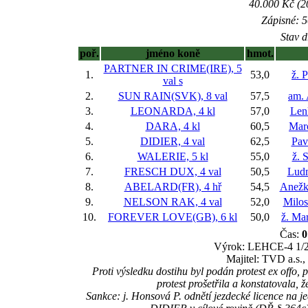
40.000 Kč (2
Zápisné: 5
Stav d
poř.
jméno koně
hmot.
PARTNER IN CRIME(IRE), 5
1.
53,0
ž. 
val
s
2.
SUN RAIN(SVK), 8 val
57,5
am.
3.
LEONARDA, 4 kl
57,0
Len
4.
DARA, 4 kl
60,5
Mar
5.
DIDIER, 4 val
62,5
Pav
6.
WALERIE, 5 kl
55,0
ž. 
7.
FRESCH DUX, 4 val
50,5
Ludm
8.
ABELARD(FR), 4 hř
54,5
Anežk
9.
NELSON RAK, 4 val
52,0
Milos
10.
FOREVER LOVE(GB), 6 kl
50,0
ž. Ma
Čas:
0
Výrok: LEHCE-4 1/2-2
Majitel: TVD a.s.
Proti výsledku dostihu byl podán protest ex off
protest prošetřila a konstatovala, 
Sankce: j. Honsová P. odnětí jezdecké licence na 