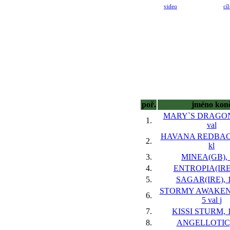
video
cíl
poř.
jméno kon
MARY`S DRAGON(
1.
val
HAVANA REDBACK
2.
kl
3.
MINEA(GB), 5
4.
ENTROPIA(IRE),
5.
SAGAR(IRE), 1
STORMY AWAKENI
6.
5 val
j
7.
KISSI STURM, 1
8.
ANGELLOTIC, 