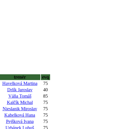
trenér
evq
Havelková Martina
75
Drlík Jaroslav
40
Váňa Tomáš
85
Kalčík Michal
75
Nieslanik Miroslav
75
Kabelková Hana
75
Pejšková Ivana
75
Urbánek Luboš
75