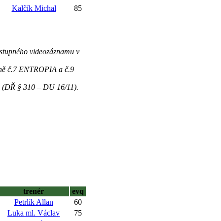
Kalčík Michal
85
.
ostupného videozáznamu v
koně č.7 ENTROPIA a č.9
C (DŘ § 310 – DU 16/11).
trenér
evq
Petrlík Allan
60
Luka ml. Václav
75