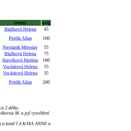
trenér
evq
Blažková Helena
45
Petrlík Allan
100
Nieslanik Miroslav
55
Blažková Helena
75
Havelková Martina
180
Vocásková Helena
55
Vocásková Helena
35
Petrlík Allan
200
 2 délky.
lkovou M. a její vysvětlení
tu u koně č.4 KAYA ANNE a