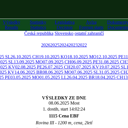
Výsledky
Statistiky
Legislativa
Avíza
Dokument
Results
Statistics
Decision
Foreign starts
Documents
Česká republika
Slovensko
ostatní zahraničí
2026
2025
2024
2023
2022
025 SL
26.10.2025 CH
19.10.2025 KO
18.10.2025 MO
12.10.2025 PE
11
2025 SL
13.09.2025 MO
07.09.2025 CH
06.09.2025 PE
31.08.2025 CH
2025 KV
02.08.2025 PE
26.07.2025 CH
20.07.2025 KV
19.07.2025 SL
2025 KV
14.06.2025 BR
08.06.2025 MO
07.06.2025 SL
31.05.2025 CH
25 PE
03.05.2025 MO
01.05.2025 LL
26.04.2025 BR
18.04.2025 CH
13
VÝSLEDKY ZE DNE
08.06.2025 Most
1. dostih, start 14:02:24
1115 Cena EBF
Rovina III - 1200 m, cena, 2letí