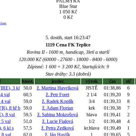
PALMYRA
Blue Star
1 050 Kč
0 Kč
-foto
5. dostih, start 16:23:47
1119 Cena FK Teplice
Rovina II - 1600 m, handicap, 3letí a starší
120.000 Kč (60000 - 27600 - 18000 - 8400 - 6000)
Zápisné: 1 600 + 3 200 Kč, Startujících: 9
Stav dráhy: 3.3 (dobrá)
ě
hmot.
jezdec
výrok
čas
stč
E), 3 kl
50,0
ž. Martina Havelková
JISTĚ
01:38,86
6
 val
60,5
ž. Petr Foret
2 1/4
01:39,20
9
4 val
59,0
ž. Radek Koplík
3/4
01:39,33
8
R), 8 hř
b
59,0
ž. Adam Florian
krk
01:39,38
7
, 8 val
59,5
ž. Sabina Mokrošová
hlava
01:39,41
2
5 val
51,0
ž. Lucie Fialová
1/2
01:39,48
4
 6 kl
s
57,5
ž. Petra Zedková
kr.hlava
01:39,49
1
8 val
62,0
ž. Ján Havlík
1
01:39,65
5