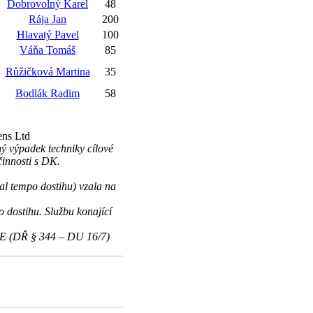
Dobrovolný Karel
48
Rája Jan
200
Hlavatý Pavel
100
Váňa Tomáš
85
Růžičková Martina
35
Bodlák Radim
58
ens Ltd
ný výpadek techniky cílové
innosti s DK.
al tempo dostihu) vzala na
 dostihu. Službu konající
EE (DŘ § 344 – DU 16/7)