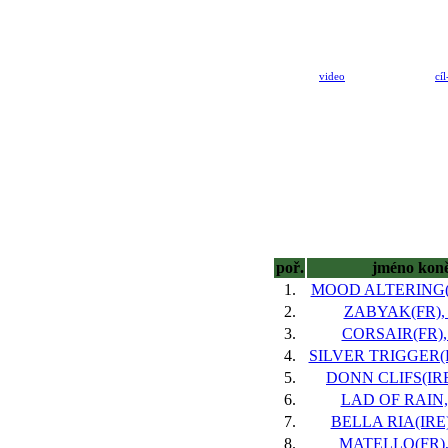
video
cíl
poř.
jméno kon
1.
MOOD ALTERING(IR
2.
ZABYAK(FR), 4
3.
CORSAIR(FR), 
4.
SILVER TRIGGER(F
5.
DONN CLIFS(IRE)
6.
LAD OF RAIN, 
7.
BELLA RIA(IRE),
8.
MATELLO(FR), 