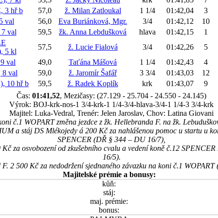
 3 hř
b
57,0
ž. Milan Zatloukal
1 1/4
01:42,04
3
 val
56,0
Eva Buriánková, Mgr.
3/4
01:42,12
10
7 val
59,5
žk. Anna Lebdušková
hlava
01:42,15
1
LE
57,5
ž. Lucie Fialová
3/4
01:42,26
5
 5 kl
 val
49,0
Taťána Mášová
1 1/4
01:42,43
4
8 val
59,0
ž. Jaromír Šafář
3 3/4
01:43,03
12
 10 hř
b
59,5
ž. Radek Koplík
krk
01:43,07
9
Čas:
01:41,52
, Mezičasy: (27.129 - 25.704 - 24.550 - 24.145)
Výrok: BOJ-krk-nos-1 3/4-krk-1 1/4-3/4-hlava-3/4-1 1/4-3 3/4-krk
Majitel: Luka-Vedral, Trenér: Jelen Jaroslav, Chov: Latina Giovani
oni č.1 WOPART změna jezdce z žk. Hellebranda F. na žk. Lebuduško
UM a stáj DS Mlékojedy á 200 Kč za nahlášenou pomoc u startu u 
SPENCER (DŘ § 344 – DU 16/7),
0 Kč za osvobození od zkušebního cvalu a vedení koně č.12 SPENCER 
16/5).
d F. 2 500 Kč za nedodržení sjednaného závazku na koni č.1 WOPART
Majitelské prémie a bonusy:
kůň:
stáj:
maj. prémie:
bonus: