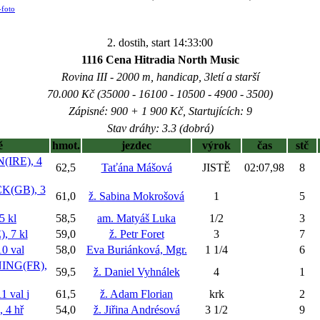
-foto
2. dostih, start 14:33:00
1116 Cena Hitradia North Music
Rovina III - 2000 m, handicap, 3letí a starší
70.000 Kč (35000 - 16100 - 10500 - 4900 - 3500)
Zápisné: 900 + 1 900 Kč, Startujících: 9
Stav dráhy: 3.3 (dobrá)
ě
hmot.
jezdec
výrok
čas
stč
IRE), 4
62,5
Taťána Mášová
JISTĚ
02:07,98
8
(GB), 3
61,0
ž. Sabina Mokrošová
1
5
 kl
58,5
am. Matyáš Luka
1/2
3
 7 kl
59,0
ž. Petr Foret
3
7
0 val
58,0
Eva Buriánková, Mgr.
1 1/4
6
NG(FR),
59,5
ž. Daniel Vyhnálek
4
1
1 val
j
61,5
ž. Adam Florian
krk
2
4 hř
54,0
ž. Jiřina Andrésová
3 1/2
9