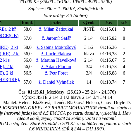
70.000 Kč (35000 - 16100 - 10500 - 4900 - 3500)
Zápisné: 900 + 1 900 Kč, Startujících: 8
Stav dráhy: 3.3 (dobrá)
ě
hmot.
jezdec
výrok
čas
stč
), 2 hř
58,0
ž. Milan Zatloukal
JISTĚ
01:15,61
3
RCE(GB),
57,0
ž. Jaromír Šafář
2 1/4
01:15,92
8
E), 2 kl
58,0
ž. Sabina Mokrošová
3 1/2
01:16,36
1
RE), 2 kl
56,0
ž. Lucie Fialová
hlava
01:16,38
2
2 kl
s
56,0
ž. Martina Havelková
2 1/4
01:16,67
5
, 2 kl
56,0
ž. Adam Florian
3/4
01:16,78
4
, 2 kl
56,5
ž. Petr Foret
3/4
01:16,88
6
ER(IRE),
57,0
ž. Daniel Vyhnálek
14
01:18,74
7
Čas:
01:15,61
, Mezičasy: (26.029 - 25.214 - 24.376)
Výrok: JISTĚ-2 1/4-3 1/2-hlava-2 1/4-3/4-3/4-14
Majitel: Helena Blažková, Trenér: Blažková Helena, Chov: Doyle D.
2 JOSEPHINA GREY a č.7 RABBIT MOHAATHER ztratili na startu cca
dy (nerovná jízda) koně č.5 EMCCA po startu dostihu, vyslechla ž. Have
(debut koně, zvyklý chodit za koňmi) vzala na vědomí.
UM a stáj Zeas Staré Hradiště á 200 Kč za nahlášenou pomoc u star
č.6 NIKOLINNA (DŘ § 344 – DU 16/7).