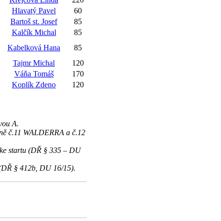
Hlavatý Pavel
60
Bartoš st. Josef
85
Kalčík Michal
85
Kabelková Hana
85
Tajmr Michal
120
Váňa Tomáš
170
Koplík Zdeno
120
vou A.
koně č.11 WALDERRA a č.12
ke startu (DŘ § 335 – DU
 (DŘ § 412b, DU 16/15).