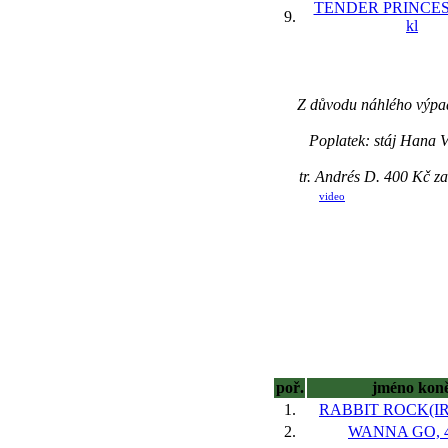
TENDER PRINCESS
9.
kl
Z důvodu náhlého výpad
Poplatek: stáj Hana 
tr. Andrés D. 400 Kč 
video
poř.
jméno kon
1.
RABBIT ROCK(IRE)
2.
WANNA GO, 4