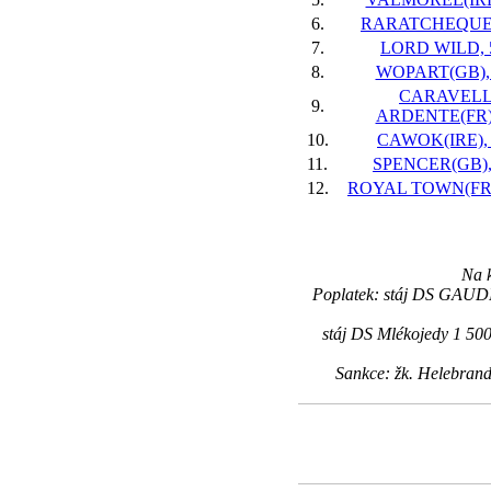
6.
RARATCHEQUE,
7.
LORD WILD, 5
8.
WOPART(GB), 
CARAVEL
9.
ARDENTE(FR),
10.
CAWOK(IRE), 9
11.
SPENCER(GB), 
12.
ROYAL TOWN(FR),
Na k
Poplatek: stáj DS GAUDI
stáj DS Mlékojedy 1 50
Sankce: žk. Helebran