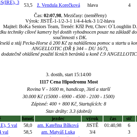
(IRE), 3
53,5
ž. Vendula Korečková
hlava
4
Čas:
02:07,98
, Mezičasy: (neměřeny)
Výrok: JISTĚ-1-1/2-3-1 1/4-4-krk-3 1/2-hlava
Majitel: BoKa Seniors Team, Trenér: Kříž Petr, Chov: O`Loughlin D
ku techniky cílové kamery byl dostih vyhodnocen pouze na základě d
součinnosti s DK.
Veselá a stáj Pecka-Horse á 200 Kč za nahlášenou pomoc u startu u 
ANGELLOTIC (DŘ § 344 – DU 16/7),
za dodatečně ohlášené použití lícních beránků u koně č.9 ANGELLOTI
3. dostih, start 15:14:00
1117 Cena Hipodromu Most
Rovina V - 1600 m, handicap, 3letí a starší
30.000 Kč (15000 - 6900 - 4500 - 2100 - 1500)
Zápisné: 400 + 800 Kč, Startujících: 8
Stav dráhy: 3.3 (dobrá)
ě
hmot.
jezdec
výrok
čas
stč
, 5 val
58,0
am. Kateřina Bílková
JISTĚ
01:40,98
6
 val
58,5
am. Matyáš Luka
3/4
3