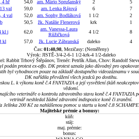
4 hř
54,0
am. Mário Sprušanský
2
5
3 val
59,0
am. Lenka Rájová
6
7
4 val
52,0
am. Sophy Bodláková
1 1/2
2
b
50,5
žk. Natálie Flenerová
krk
1
am. Vanessa-Laura
 kl
j
62,0
4 1/2
8
Růžičková
 kl
57,0
žk. Lucie Zábranská
daleko
4
Čas:
01:40,98
, Mezičasy: (Neměřeny)
Výrok: JISTĚ-3/4-2-6-1 1/2-krk-4 1/2-daleko
el: Rabbit Trhový Štěpánov, Trenér: Petrlík Allan, Chov: Randolf Stev
byl podán protest ex-offo. DK protest uznala jako důvodný pro opakova
tih byl vyhodnocen pouze na základě dostupného videozáznamu v souč
DK nařídila převážení všech jezdců po dostihu.
skou L. k výkonu koně č.4 FANTAZIA a její vysvětlení (kůň neakceptov
vědomí.
ajícího veterináře o kontrolu zdravotního stavu koně č.4 FANTAZIA po
vetrinář neshledal žádné zdravotní indispozice koně či zranění.
lfa Jelínka 200 Kč za nahlášenou pomoc u startu u koně č.8 SCHAMP
Majitelské prémie a bonusy:
kůň:
stáj:
maj. prémie:
bonus: