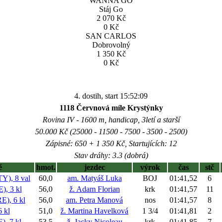
WANNA GO
Stáj Go
2 070 Kč
0 Kč
SAN CARLOS
Dobrovolný
1 350 Kč
0 Kč
4. dostih, start 15:52:09
1118 Červnová míle Krystýnky
Rovina IV - 1600 m, handicap, 3letí a starší
50.000 Kč (25000 - 11500 - 7500 - 3500 - 2500)
Zápisné: 650 + 1 350 Kč, Startujících: 12
Stav dráhy: 3.3 (dobrá)
ě
hmot.
jezdec
výrok
čas
stč
), 8 val
60,0
am. Matyáš Luka
BOJ
01:41,52
6
, 3 kl
56,0
ž. Adam Florian
krk
01:41,57
11
), 6 kl
56,0
am. Petra Manová
nos
01:41,57
8
 kl
51,0
ž. Martina Havelková
1 3/4
01:41,81
2
, 7 kl
53,5
ž. Jacky Nicoleau
krk
01:41,85
7