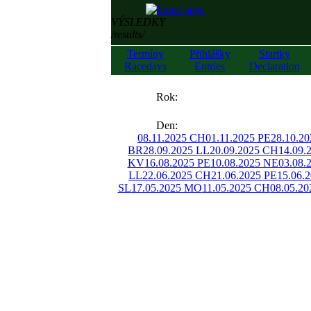
VÝSLEDKY
/results/
Termíny
Přihlášky
Startky
Racedays
Entries
Declaration
««
Rok:
»»
Den:
08.11.2025 CH
01.11.2025 PE
28.10.2
BR
28.09.2025 LL
20.09.2025 CH
14.09.
KV
16.08.2025 PE
10.08.2025 NE
03.08.
LL
22.06.2025 CH
21.06.2025 PE
15.06.
SL
17.05.2025 MO
11.05.2025 CH
08.05.20