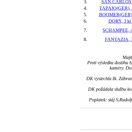
3.
SAN CARLOS, 
4.
TAPAJO(GER), 1
5.
BOOMER(GER), 
6.
DORY, 3 kl
7.
SCHAMPEE, 4
8.
FANTAZIA, 3
Majit
Proti výsledku dostihu 
kamery. Dos
DK vyslechla žk. Zábran
DK požádala službu kon
Poplatek: stáj S.Rudo