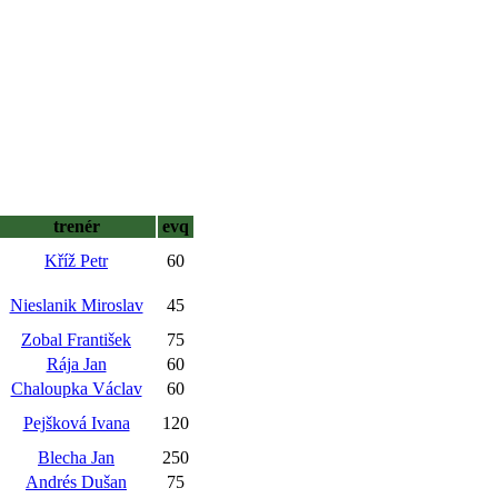
trenér
evq
Kříž Petr
60
Nieslanik Miroslav
45
Zobal František
75
Rája Jan
60
Chaloupka Václav
60
Pejšková Ivana
120
Blecha Jan
250
Andrés Dušan
75