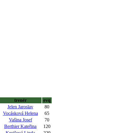
trenér
evq
Jelen Jaroslav
80
Vocásková Helena
65
Vašina Josef
70
Berthier Kateřina
120
Krejčová Linda
220