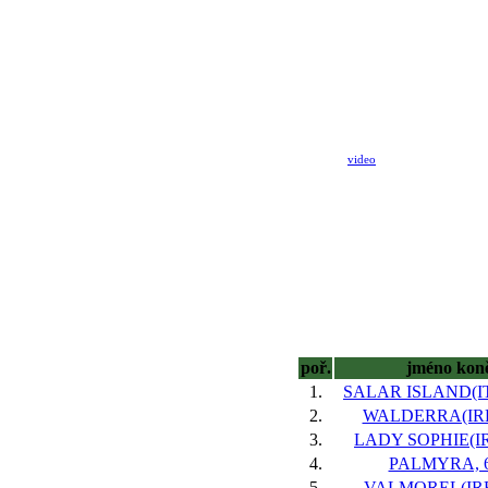
video
poř.
jméno kon
1.
SALAR ISLAND(ITY
2.
WALDERRA(IRE)
3.
LADY SOPHIE(IRE
4.
PALMYRA, 6
5.
VALMOREL(IRE)