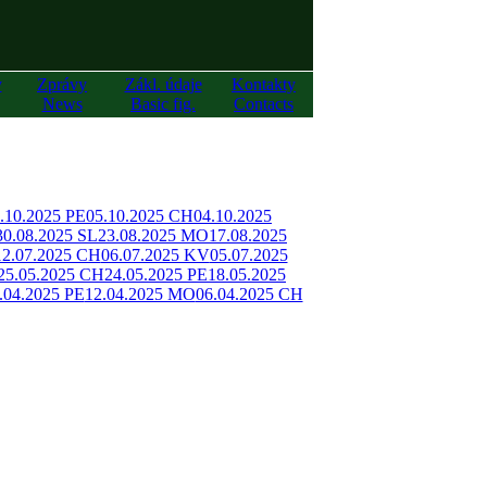
y
Zprávy
Zákl. údaje
Kontakty
News
Basic fig.
Contacts
.10.2025 PE
05.10.2025 CH
04.10.2025
30.08.2025 SL
23.08.2025 MO
17.08.2025
12.07.2025 CH
06.07.2025 KV
05.07.2025
25.05.2025 CH
24.05.2025 PE
18.05.2025
.04.2025 PE
12.04.2025 MO
06.04.2025 CH