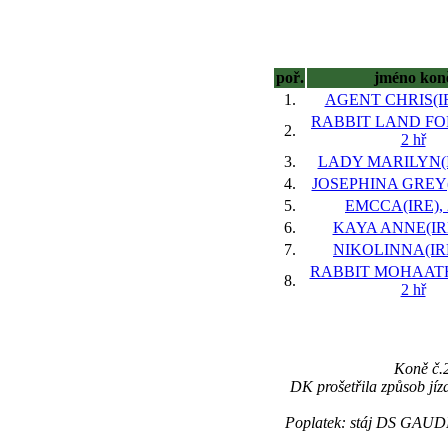
poř.
jméno kon
1.
AGENT CHRIS(IRE
RABBIT LAND FO
2.
2 hř
3.
LADY MARILYN(IR
4.
JOSEPHINA GREY(I
5.
EMCCA(IRE), 
6.
KAYA ANNE(IRE)
7.
NIKOLINNA(IRE)
RABBIT MOHAATH
8.
2 hř
Koně č.
DK prošetřila způsob jíz
Poplatek: stáj DS GAUDI