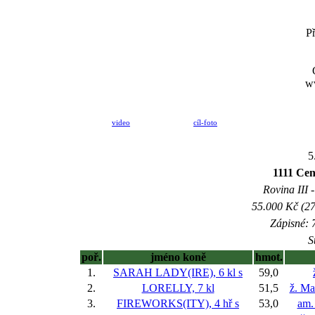
P
w
video
cíl-foto
5
1111 Cen
Rovina III -
55.000 Kč (27
Zápisné: 7
S
poř.
jméno koně
hmot.
1.
SARAH LADY(IRE), 6 kl
s
59,0
2.
LORELLY, 7 kl
51,5
ž. Ma
3.
FIREWORKS(ITY), 4 hř
s
53,0
am.