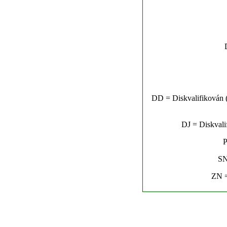
DD = Diskvalifikován (n
DJ = Diskvalif
P
SN
ZN =