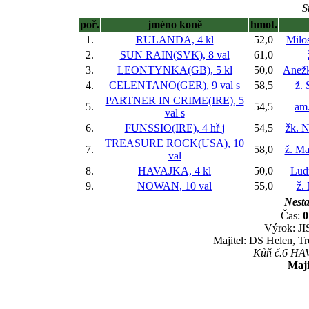
S
poř.
jméno koně
hmot.
1.
RULANDA, 4 kl
52,0
Milo
2.
SUN RAIN(SVK), 8 val
61,0
3.
LEONTYNKA(GB), 5 kl
50,0
Anežk
4.
CELENTANO(GER), 9 val
s
58,5
ž. 
PARTNER IN CRIME(IRE), 5
5.
54,5
am.
val
s
6.
FUNSSIO(IRE), 4 hř
j
54,5
žk. N
TREASURE ROCK(USA), 10
7.
58,0
ž. Ma
val
8.
HAVAJKA, 4 kl
50,0
Lud
9.
NOWAN, 10 val
55,0
ž.
Nesta
Čas:
0
Výrok: JI
Majitel: DS Helen, T
Kůň č.6 HAVA
Maji