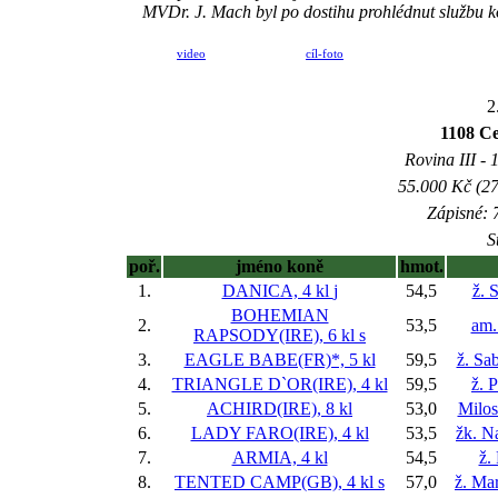
MVDr. J. Mach byl po dostihu prohlédnut službu ko
video
cíl-foto
2
1108 C
Rovina III - 1
55.000 Kč (27
Zápisné: 7
S
poř.
jméno koně
hmot.
1.
DANICA, 4 kl
j
54,5
ž. 
BOHEMIAN
2.
53,5
am.
RAPSODY(IRE), 6 kl
s
3.
EAGLE BABE(FR)*, 5 kl
59,5
ž. Sa
4.
TRIANGLE D`OR(IRE), 4 kl
59,5
ž. 
5.
ACHIRD(IRE), 8 kl
53,0
Milos
6.
LADY FARO(IRE), 4 kl
53,5
žk. N
7.
ARMIA, 4 kl
54,5
ž.
8.
TENTED CAMP(GB), 4 kl
s
57,0
ž. Ma