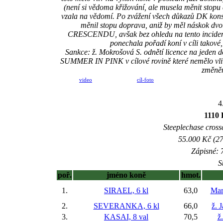
(není si vědoma křižování, ale musela měnit stopu d
vzala na vědomí. Po zvážení všech důkazů DK kon
měnil stopu doprava, aniž by měl náskok dvo
CRESCENDU, avšak bez ohledu na tento incid
ponechala pořadí koní v cíli takové
Sankce: ž. Mokrošová S. odnětí licence na jeden 
SUMMER IN PINK v cílové rovině které nemělo vliv 
změněn
video
cíl-foto
4
1110
Steeplechase crossc
55.000 Kč (27
Zápisné: 7
S
poř.
jméno koně
hmot.
1.
SIRAEL, 6 kl
63,0
Mar
2.
SEVERANKA, 6 kl
66,0
ž. 
3.
KASAI, 8 val
70,5
ž