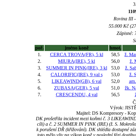
3
110
Rovina III -
55.000 Kč (27
Zápisné: 7
S
poř.
jméno koně
hmot.
1.
CERCA TROVA(FR), 5 kl
58,5
ž. Ma
2.
MIURA(IRE), 5 kl
56,0
ž. 
3.
SUMMER IN PINK(IRE), 3 kl
53,0
ž. Sa
4.
CALORIFIC(IRE), 9 val
s
53,0
ž. 
5.
LIKEAWIND(GB), 6 val
52,0
am.
6.
ZUBASA(GER), 5 val
51,0
žk. N
7.
CRESCENDU, 4 val
56,5
Č
Výrok: JISTĚ-
Majitel: DS Kompresory - Kop
DK prošetřila incident mezi koňmi č. 3 LIKEAWIND 
cíli) a č. 2 SUMMER IN PINK (IRE) (ž. S. Mokrošová,
k porušení DŘ (křižování). DK shlédla dostupné záz
toto mělo vliv na výkon koně v poslední fázi dostih