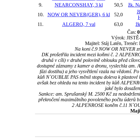
9.
NEARCONSHAY, 3 kl
50,5
žk. N
ž
10.
NOW OR NEVER(GER), 6 kl
52,0
H
11.
ALGERO, 7 val
63,0
žk
Čas:
0
Výrok: JISTĚ-2
Majitel: Stáj Latén, Trené
Na koni č.9 NOW OR NEVER změn
DK prošetřila incident mezi koňmi č. 2 ALPENROSE
druhá v cíli) v druhé polovině oblouku před cílov
dostupné záznamy z kamer a dronu, vyslechla am. A. 
fázi dostihu) a jeho vysvětlení vzala na vědomí. P
kůň N`OUBLIE PAS měnil stopu doleva k plastové 
avšak bez ohledu na tento incident by kůň ALPENR
jaké bylo dosažen
Sankce: am. Sprušanský M. 2500 Kč za nedodržení
překročení maximálního povoleného počtu úderů bič
2 ALPENROSE koněm č.11 N`OUBLI
Maji