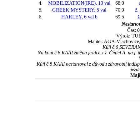
4.
MOBILIZATION(IRE), 10 val
68,0
5.
GREEK MYSTERY, 5 val
70,0
ž.
6.
HARLEY, 6 val
b
69,5
ž
Nestartov
Čas:
0
Výrok: TUH
Majitel: AGA-Vlachovice
Kůň č.6 SEVERANKA
Na koni č.8 KAAI změna jezdce z ž. Čmiel A. na j.
Kůň č.8 KAAI nestartoval z důvodu zdravotní indis
jezd
Maji