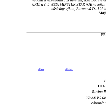
vědomí a neshledala cizí zavinění, dále DK vysl
(IRE) a č. 5 WESTMINSTER STAR (GB) a jejich vys
následný výkon, Baranová D.- kůň bě
Maji
PR
video
cíl-foto
8
1114 
Rovina IV
40.000 Kč (2
Zápisné: 5