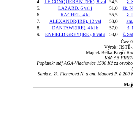
4.
LE CONQUERANT(FR), 8 val
54,5
ž. 
5.
LAZARD, 6 val
j
51,0
žk. N
6.
RACHEL, 4 kl
55,5
ž. 
7.
ALEXANDR(IRE), 12 val
53,0
am.
8.
DANTAWI(IRE), 4 kl
b
57,0
ž.
9.
ENFIELD GREY(IRE), 8 val
s
53,0
ž. S
Čas:
0
Výrok: JISTĚ-1
Majitel: Bělka-Krejčí Ra
Kůň č.5 FIREWO
Poplatek: stáj AGA-Vlachovice 1500 Kč za osvob
Sankce: žk. Flenerová N. a am. Manová P. á 200 
Maji