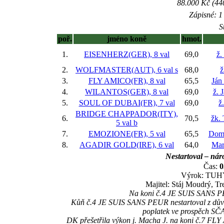
88.000 Kč (44
Zápisné: 1 
S
poř.
jméno koně
hmot.
1.
EISENHERZ(GER), 8 val
69,0
ž.
2.
WOLFMASTER(AUT), 6 val
s
68,0
ž
3.
FLY AMICO(FR), 8 val
65,5
Ján
4.
WILANTOS(GER), 8 val
69,0
ž. 
5.
SOUL OF DUBAI(FR), 7 val
69,0
ž
BRIDGE CHAPPADOR(ITY),
6.
70,5
žk. 
5 val
b
7.
EMOZIONE(FR), 5 val
65,5
Domi
8.
AGADIR GOLD(IRE), 6 val
64,0
Mar
Nestartoval – nár
Čas:
0
Výrok: TUHÝ
Majitel: Stáj Moudrý, Tr
Na koni č.4 JE SUIS SANS PEU
Kůň č.4 JE SUIS SANS PEUR nestartoval z důvod
poplatek ve prospěch SČ
DK přešetřila výkon j. Macha J. na koni č.7 FLY A