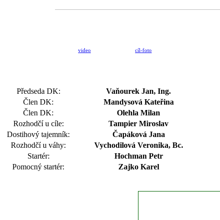
video
cíl-foto
Předseda DK:
Vaňourek Jan, Ing.
Člen DK:
Mandysová Kateřina
Člen DK:
Olehla Milan
Rozhodčí u cíle:
Tampier Miroslav
Dostihový tajemník:
Čapáková Jana
Rozhodčí u váhy:
Vychodilová Veronika, Bc.
Startér:
Hochman Petr
Pomocný startér:
Zajko Karel