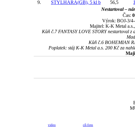
9.
STYLHARA(GB), 5 kl
b
56,5
ž
Nestartoval – nár
Čas:
0
Výrok: BOJ-3/4-4
Majitel: K-K Metal a.s
Kůň č.7 FANTASY LOVE STORY nestartoval z důvo
Madi
Kůň č.6 BOHEMIAN RAPS
Poplatek: stáj K-K Metal a.s. 200 Kč za na
Maji
MU
video
cíl-foto