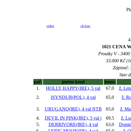
Pl
video
cíl-foto
4
1021 CENA 
Proutky V - 3400 m
33.000 Kč (1
Zápisné: 
Stav d
poř.
jméno koně
hmot.
1.
HOLLY HAPPY(IRE), 5 val
67,0
ž. Le
2.
ISYNDUR(POL), 4 val
65,0
ž. R
3.
URUGANO(IRE), 4 val
NTB
65,0
ž. Ma
4.
DEVIL IN PINK(IRE), 5 val
j
69,5
ž. L
5.
DERRIVORE(IRE), 4 val
63,0
Domin
6.
LYRIC MOON(FR), 4 val
65,0
ž. O