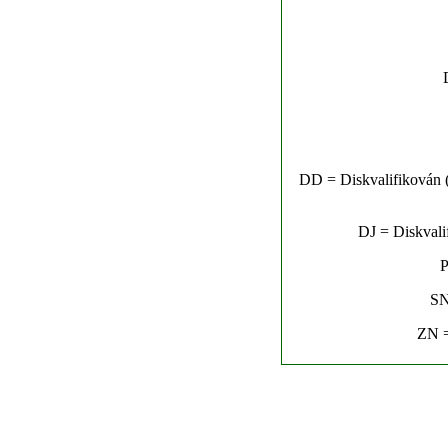
DD = Diskvalifikován (n
DJ = Diskvalif
P
SN
ZN =