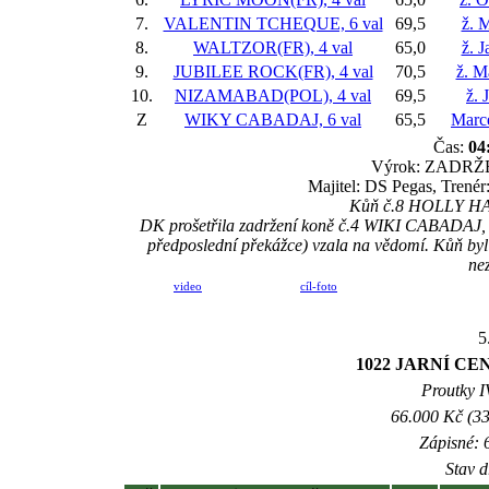
7.
VALENTIN TCHEQUE, 6 val
69,5
ž. 
8.
WALTZOR(FR), 4 val
65,0
ž. J
9.
JUBILEE ROCK(FR), 4 val
70,5
ž. M
10.
NIZAMABAD(POL), 4 val
69,5
ž. 
Z
WIKY CABADAJ, 6 val
65,5
Marc
Čas:
04
Výrok: ZADRŽEN
Majitel: DS Pegas, Trenér
Kůň č.8 HOLLY HAPP
DK prošetřila zadržení koně č.4 WIKI CABADAJ, vys
předposlední překážce) vzala na vědomí. Kůň byl
nez
video
cíl-foto
5
1022 JARNÍ C
Proutky IV
66.000 Kč (33
Zápisné: 6
Stav d