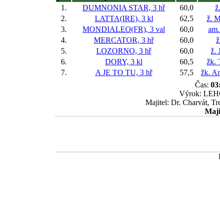
1.
DUMNONIA STAR, 3 hř
60,0
ž
2.
LATTA(IRE), 3 kl
62,5
ž. M
3.
MONDIALEO(FR), 3 val
60,0
am.
4.
MERCATOR, 3 hř
60,0
ž
5.
LOZORNO, 3 hř
60,0
ž. 
6.
DORY, 3 kl
60,5
žk.
7.
A JE TO TU, 3 hř
57,5
žk. A
Čas:
03
Výrok: LEHCE
Majitel: Dr. Charvát, T
Maji