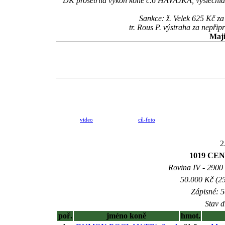
DK prošetřila výkon koně č.6 HAVAJKA, vyslechla j
Sankce: ž. Velek 625 Kč za
tr. Rous P. výstraha za nepři
Maji
video
cíl-foto
2
1019 CE
Rovina IV - 2900 m
50.000 Kč (25
Zápisné: 5
Stav d
poř.
jméno koně
hmot.