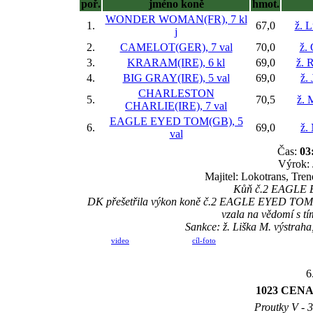
poř.
jméno koně
hmot.
WONDER WOMAN(FR), 7 kl
1.
67,0
ž. 
j
2.
CAMELOT(GER), 7 val
70,0
ž.
3.
KRARAM(IRE), 6 kl
69,0
ž. 
4.
BIG GRAY(IRE), 5 val
69,0
ž. 
CHARLESTON
5.
70,5
ž. 
CHARLIE(IRE), 7 val
EAGLE EYED TOM(GB), 5
6.
69,0
ž.
val
Čas:
03
Výrok: 
Majitel: Lokotrans, Tre
Kůň č.2 EAGLE EY
DK přešetřila výkon koně č.2 EAGLE EYED TOM, vysl
vzala na vědomí s tí
Sankce: ž. Liška M. výstraha
video
cíl-foto
6
1023 CEN
Proutky V - 3