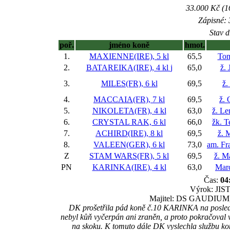
33.000 Kč (1
Zápisné: 
Stav d
poř.
jméno koně
hmot.
1.
MAXIENNE(IRE), 5 kl
65,5
Tom
2.
BATAREIKA(IRE), 4 kl
j
65,0
ž. 
3.
MILES(FR), 6 kl
69,5
ž.
4.
MACCAIA(FR), 7 kl
69,5
ž. 
5.
NIKOLETA(FR), 4 kl
63,0
ž. L
6.
CRYSTAL RAK, 6 kl
66,0
žk. T
7.
ACHIRD(IRE), 8 kl
69,5
ž. 
8.
VALEEN(GER), 6 kl
73,0
am. Fra
Z
STAM WARS(FR), 5 kl
69,5
ž. M
PN
KARINKA(IRE), 4 kl
63,0
Marc
Čas:
04
Výrok: JIST
Majitel: DS GAUDIUM, 
DK prošetřila pád koně č.10 KARINKA na poslední
nebyl kůň vyčerpán ani zraněn, a proto pokračoval 
na skoku. K tomuto dále DK vyslechla službu kon