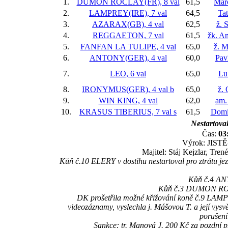
1.
DUMON ROCLAY(FR), 8 val
61,5
Mar
2.
LAMPREY(IRE), 7 val
64,5
Ta
3.
AZARAX(GB), 4 val
62,5
ž. 
4.
REGGAETON, 7 val
61,5
žk. A
5.
FANFAN LA TULIPE, 4 val
65,0
ž. M
6.
ANTONY(GER), 4 val
60,0
Pav
7.
LEO, 6 val
65,0
Lu
8.
IRONYMUS(GER), 4 val
b
65,0
ž. 
9.
WIN KING, 4 val
62,0
am.
10.
KRASUS TIBERIUS, 7 val
s
61,5
Domi
Nestartoval
Čas:
03
Výrok: JISTĚ-
Majitel: Stáj Kejzlar, Tr
Kůň č.10 ELERY v dostihu nestartoval pro ztrátu je
Kůň č.4 ANT
Kůň č.3 DUMON ROCL
DK prošetřila možné křižování koně č.9 LA
videozáznamy, vyslechla j. Mášovou T. a její vysv
porušení
Sankce: tr. Manová J. 200 Kč za pozdn