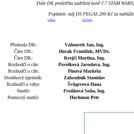
Dále DK prošetřila zadržení koně č.7 STAM WARS, v
Poplatek: stáj DS PEGAS 200 Kč za nahláš
video
cíl-foto
Předseda DK:
Vaňourek Jan, Ing.
Člen DK:
Horák František, MVDr.
Člen DK:
Krejčí Martina, Ing.
Rozhodčí u cíle:
Pavelková Jaroslava, Ing.
Rozhodčí u cíle:
Pínová Markéta
Dostihový tajemník:
Zahradník Stanislav
Rozhodčí u váhy:
Švůgerová Hana
Startér:
Froňková Soňa, Ing.
Pomocný startér:
Hochman Petr