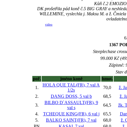
Kůň č.2 EMOZIONE
DK prošetřila pád koně č.5 BIG GRAY a neshledal
WILLEMINE, vyslechla j. Maksu M. a ž. Čmiela A.
ovladatelno
video
6
1367 P
Steeplechase crossc
99.000 Kč (49
Zápisné: 9
Stav d
poř.
jméno koně
hmot.
HOLA QUE TAL(FR), 7 val
A
1.
70,0
ž. J
1/2s
2.
DANG DOSS, 5 val
b
68,5
ž. J
BILBO D`ASSAULT(FR), 9
3.
64,5
žk. 
val
s
4.
TCHEQUE KING(FR), 6 val
j
65,5
Dan
5.
BALKO SAINT(FR), 7 val
68,0
ž. 
PN
KASAI, 7 val
68,0
ž.