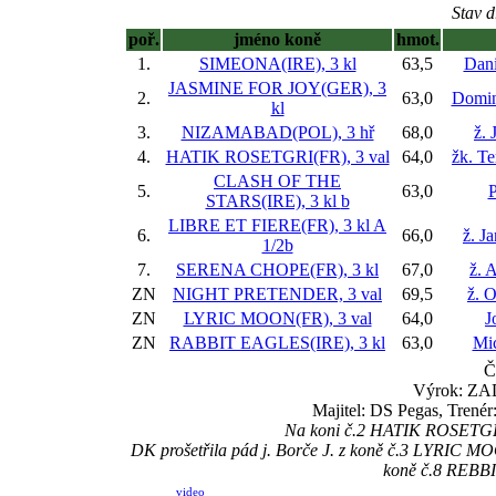
Stav d
poř.
jméno koně
hmot.
1.
SIMEONA(IRE), 3 kl
63,5
Dani
JASMINE FOR JOY(GER), 3
2.
63,0
Domin
kl
3.
NIZAMABAD(POL), 3 hř
68,0
ž. 
4.
HATIK ROSETGRI(FR), 3 val
64,0
žk. T
CLASH OF THE
5.
63,0
P
STARS(IRE), 3 kl
b
LIBRE ET FIERE(FR), 3 kl
A
6.
66,0
ž. J
1/2b
7.
SERENA CHOPE(FR), 3 kl
67,0
ž. 
ZN
NIGHT PRETENDER, 3 val
69,5
ž. 
ZN
LYRIC MOON(FR), 3 val
64,0
J
ZN
RABBIT EAGLES(IRE), 3 kl
63,0
Mi
Č
Výrok: ZA
Majitel: DS Pegas, Trenér
Na koni č.2 HATIK ROSETGRI 
DK prošetřila pád j. Borče J. z koně č.3 LYRIC 
koně č.8 REBBI
video