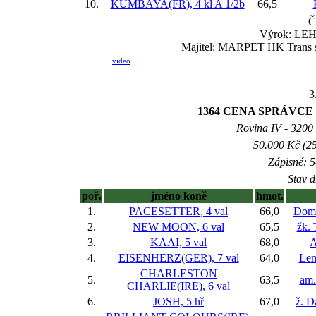
10.
KUMBAYA(FR), 4 kl
A 1/2b
66,5
Č
Výrok: LEHC
Majitel: MARPET HK Trans s.
video
3
1364 CENA SPRÁVC
Rovina IV - 3200 m
50.000 Kč (25
Zápisné: 5
Stav d
poř.
jméno koně
hmot.
1.
PACESETTER, 4 val
66,0
Domi
2.
NEW MOON, 6 val
65,5
žk. 
3.
KAAI, 5 val
68,0
A
4.
EISENHERZ(GER), 7 val
64,0
Len
CHARLESTON
5.
63,5
am.
CHARLIE(IRE), 6 val
6.
JOSH, 5 hř
67,0
ž. D