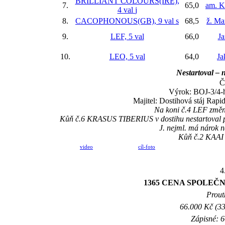
BRILLIANT COLOURS(IRE),
7.
65,0
am. K
4 val
j
8.
CACOPHONOUS(GB), 9 val
s
68,5
ž. Ma
9.
LEF, 5 val
66,0
Ja
10.
LEO, 5 val
64,0
Ja
Nestartoval – 
Č
Výrok: BOJ-3/4-hl
Majitel: Dostihová stáj Rap
Na koni č.4 LEF změna
Kůň č.6 KRASUS TIBERIUS v dostihu nestartoval pro
J. nejml. má nárok 
Kůň č.2 KAAI b
video
cíl-foto
4
1365 CENA SPOLEČN
Prout
66.000 Kč (33
Zápisné: 6