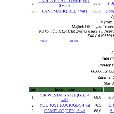
UN REVE DAUTOMNE(FR),
5.
68,0
ž. 
6 val
b
6.
LANDMARK(IRE), 7 val
j
68,0
Domi
Č
Výrok: J
Majitel: DS Pegas, Trenér
Na koni č.5 HER HIM změna jezdce z j. Neprašo
Kůň č.6 KAMAXI 
video
cíl-foto
8
1369 C
Proutky IV
66.000 Kč (33
Zápisné: 6
Stav d
poř.
jméno koně
hmot.
SIR WESTMINSTER(GB), 4
1.
68,0
ž. 
val
j
2.
YOU JUST ROCK(GB), 4 val
70,5
ž.
3.
CAMELOT(GER), 6 val
68,0
ž.