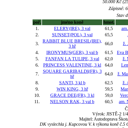
50.000 Kč (25
Zápisné: 6
Stav d
poř.
jméno koně
hmot.
1.
ELERY(IRE), 3 val
61,5
am.
2.
SUNSET(POL), 3 val
65,5
RABBIT BLUE BRESIL(IRE),
3.
66,0
ž.
3 hř
4.
IRONYMUS(GER), 3 val
b
61,5
Eva B
5.
FANFAN LA TULIPE, 3 val
62,0
ž.
6.
PRINCESS VALENTINE, 3 kl
64,0
Len
SQUARE GARIBALDI(FR), 3
7.
64,0
ž. Ma
hř
8.
SANTI, 3 kl
b
62,5
ž.
9.
WIN KING, 3 hř
59,5
Mar
10.
GRACE DEE(FR), 3 kl
59,0
Ver
11.
NELSON RAK, 3 val
b
60,5
am. 
Č
Výrok: JISTĚ-2 1/4
Majitel: Autodoprava Škota
DK vyslechla j. Kupcovou V. k výkonu koně č.5 G