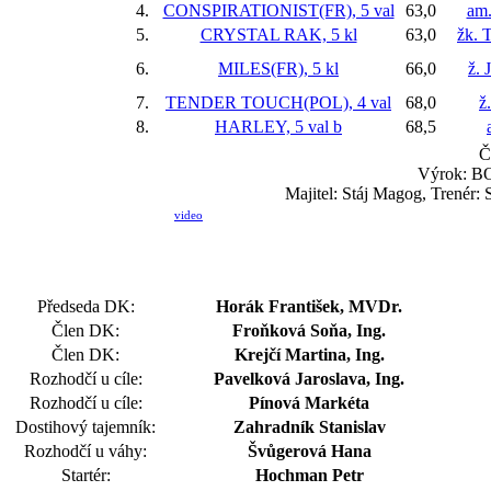
4.
CONSPIRATIONIST(FR), 5 val
63,0
am.
5.
CRYSTAL RAK, 5 kl
63,0
žk. 
6.
MILES(FR), 5 kl
66,0
ž. 
7.
TENDER TOUCH(POL), 4 val
68,0
ž
8.
HARLEY, 5 val
b
68,5
Č
Výrok: BOJ
Majitel: Stáj Magog, Trenér:
video
Předseda DK:
Horák František, MVDr.
Člen DK:
Froňková Soňa, Ing.
Člen DK:
Krejčí Martina, Ing.
Rozhodčí u cíle:
Pavelková Jaroslava, Ing.
Rozhodčí u cíle:
Pínová Markéta
Dostihový tajemník:
Zahradník Stanislav
Rozhodčí u váhy:
Švůgerová Hana
Startér:
Hochman Petr