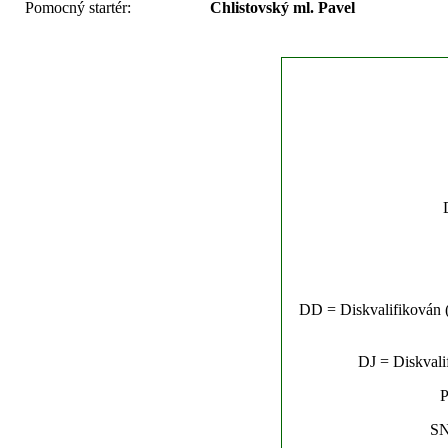
Pomocný startér:
Chlistovský ml. Pavel
DD = Diskvalifikován (n
DJ = Diskvalif
P
SN