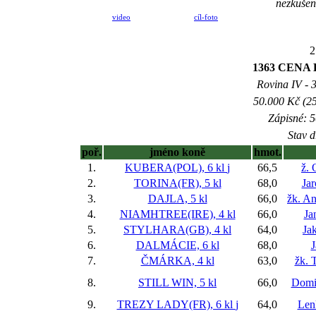
nezkušen
video
cíl-foto
2
1363 CENA
Rovina IV - 3
50.000 Kč (25
Zápisné: 5
Stav d
poř.
jméno koně
hmot.
1.
KUBERA(POL), 6 kl
j
66,5
ž. 
2.
TORINA(FR), 5 kl
68,0
Ja
3.
DAJLA, 5 kl
66,0
žk. A
4.
NIAMHTREE(IRE), 4 kl
66,0
Ja
5.
STYLHARA(GB), 4 kl
64,0
Ja
6.
DALMÁCIE, 6 kl
68,0
J
7.
ČMÁRKA, 4 kl
63,0
žk. 
8.
STILL WIN, 5 kl
66,0
Domi
9.
TREZY LADY(FR), 6 kl
j
64,0
Len