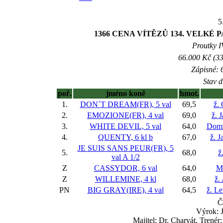
5
1366 CENA VÍTĚZŮ 134. VELKÉ P
Proutky IV
66.000 Kč (33
Zápisné: 6
Stav d
poř.
jméno koně
hmot.
1.
DON`T DREAM(FR), 5 val
69,5
ž.
2.
EMOZIONE(FR), 4 val
69,0
ž. 
3.
WHITE DEVIL, 5 val
64,0
Domi
4.
QUENTY, 6 kl
b
67,0
ž. 
JE SUIS SANS PEUR(FR), 5
5.
68,0
ž
val
A 1/2
Z
CASSYDOR, 6 val
64,0
M
Z
WILLEMINE, 4 kl
68,0
ž.
PN
BIG GRAY(IRE), 4 val
64,5
ž. L
Č
Výrok: J
Majitel: Dr. Charvát, Trené