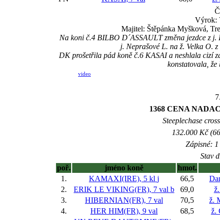
Č
Výrok:
Majitel: Štěpánka Myšková, Tr
Na koni č.4 BILBO D´ASSAULT změna jezdce z j. R
j. Neprašové L. na ž. Velka O. 
DK prošetřila pád koně č.6 KASAI a neshlala cizí
konstatovala, že 
video
7
1368 CENA NADA
Steeplechase crossc
132.000 Kč (66
Zápisné: 1 
Stav d
poř.
jméno koně
hmot.
1.
KAMAXI(IRE), 5 kl
j
66,5
Dan
2.
ERIK LE VIKING(FR), 7 val
b
69,0
ž.
3.
HIBERNIAN(FR), 7 val
70,5
ž. 
4.
HER HIM(FR), 9 val
68,5
ž.