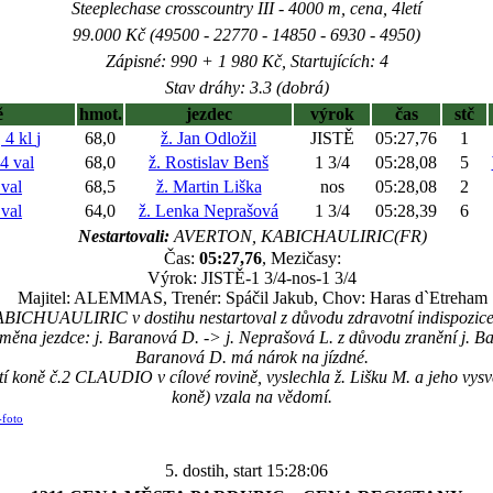
Steeplechase crosscountry III - 4000 m, cena, 4letí
99.000 Kč (49500 - 22770 - 14850 - 6930 - 4950)
Zápisné: 990 + 1 980 Kč, Startujících: 4
Stav dráhy: 3.3 (dobrá)
ě
hmot.
jezdec
výrok
čas
stč
 4 kl
j
68,0
ž. Jan Odložil
JISTĚ
05:27,76
1
4 val
68,0
ž. Rostislav Benš
1 3/4
05:28,08
5
val
68,5
ž. Martin Liška
nos
05:28,08
2
val
64,0
ž. Lenka Neprašová
1 3/4
05:28,39
6
Nestartovali:
AVERTON, KABICHAULIRIC(FR)
Čas:
05:27,76
, Mezičasy:
Výrok: JISTĚ-1 3/4-nos-1 3/4
Majitel: ALEMMAS, Trenér: Spáčil Jakub, Chov: Haras d`Etreham
BICHUAULIRIC v dostihu nestartoval z důvodu zdravotní indispozice 
a jezdce: j. Baranová D. -> j. Neprašová L. z důvodu zranění j. Bara
Baranová D. má nárok na jízdné.
tí koně č.2 CLAUDIO v cílové rovině, vyslechla ž. Lišku M. a jeho vysv
koně) vzala na vědomí.
-foto
5. dostih, start 15:28:06