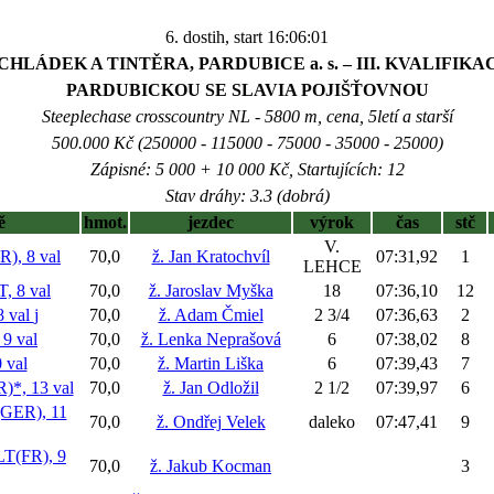
6. dostih, start 16:06:01
CHLÁDEK A TINTĚRA, PARDUBICE a. s. – III. KVALIFIKA
PARDUBICKOU SE SLAVIA POJIŠŤOVNOU
Steeplechase crosscountry NL - 5800 m, cena, 5letí a starší
500.000 Kč (250000 - 115000 - 75000 - 35000 - 25000)
Zápisné: 5 000 + 10 000 Kč, Startujících: 12
Stav dráhy: 3.3 (dobrá)
ě
hmot.
jezdec
výrok
čas
stč
V.
, 8 val
70,0
ž. Jan Kratochvíl
07:31,92
1
LEHCE
 8 val
70,0
ž. Jaroslav Myška
18
07:36,10
12
 val
j
70,0
ž. Adam Čmiel
2 3/4
07:36,63
2
9 val
70,0
ž. Lenka Neprašová
6
07:38,02
8
val
70,0
ž. Martin Liška
6
07:39,43
7
, 13 val
70,0
ž. Jan Odložil
2 1/2
07:39,97
6
ER), 11
70,0
ž. Ondřej Velek
daleko
07:47,41
9
(FR), 9
70,0
ž. Jakub Kocman
3