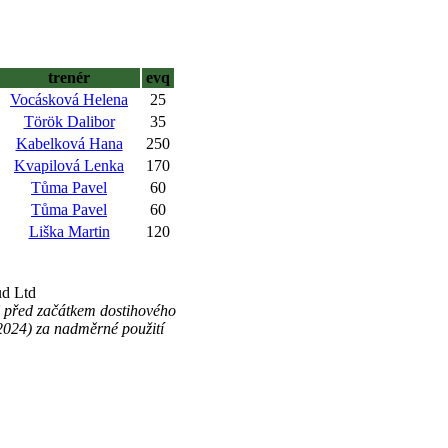
trenér
evq
Vocásková Helena
25
Török Dalibor
35
Kabelková Hana
250
Kvapilová Lenka
170
Tůma Pavel
60
Tůma Pavel
60
Liška Martin
120
ud Ltd
 před začátkem dostihového
.2024) za nadměrné použití