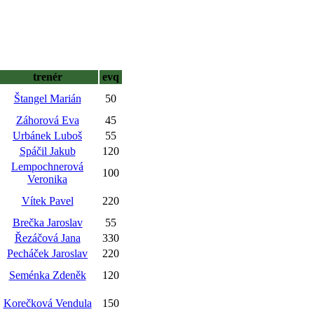
trenér
evq
Štangel Marián
50
Záhorová Eva
45
Urbánek Luboš
55
Spáčil Jakub
120
Lempochnerová
100
Veronika
Vítek Pavel
220
Brečka Jaroslav
55
Řezáčová Jana
330
Pecháček Jaroslav
220
Seménka Zdeněk
120
Korečková Vendula
150