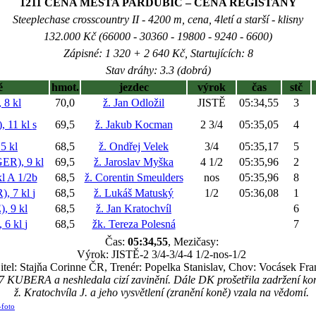
1211 CENA MĚSTA PARDUBIC – CENA REGISTANY
Steeplechase crosscountry II - 4200 m, cena, 4letí a starší - klisny
132.000 Kč (66000 - 30360 - 19800 - 9240 - 6600)
Zápisné: 1 320 + 2 640 Kč, Startujících: 8
Stav dráhy: 3.3 (dobrá)
ě
hmot.
jezdec
výrok
čas
stč
8 kl
70,0
ž. Jan Odložil
JISTĚ
05:34,55
3
 11 kl
s
69,5
ž. Jakub Kocman
2 3/4
05:35,05
4
 kl
68,5
ž. Ondřej Velek
3/4
05:35,17
5
R), 9 kl
69,5
ž. Jaroslav Myška
4 1/2
05:35,96
2
kl
A 1/2b
68,5
ž. Corentin Smeulders
nos
05:35,96
8
, 7 kl
j
68,5
ž. Lukáš Matuský
1/2
05:36,08
1
 9 kl
68,5
ž. Jan Kratochvíl
6
 6 kl
j
68,5
žk. Tereza Polesná
7
Čas:
05:34,55
, Mezičasy:
Výrok: JISTĚ-2 3/4-3/4-4 1/2-nos-1/2
itel: Stajňa Corinne ČR, Trenér: Popelka Stanislav, Chov: Vocásek Fra
.7 KUBERA a neshledala cizí zavinění. Dále DK prošetřila zadržení 
ž. Kratochvíla J. a jeho vysvětlení (zranění koně) vzala na vědomí.
-foto