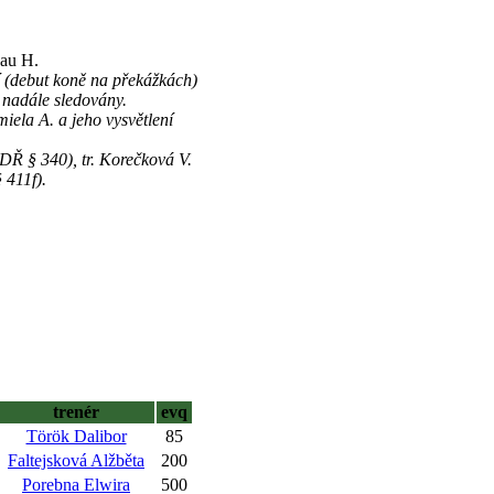
eau H.
 (debut koně na překážkách)
nadále sledovány.
iela A. a jeho vysvětlení
Ř § 340), tr. Korečková V.
411f).
trenér
evq
Török Dalibor
85
Faltejsková Alžběta
200
Porebna Elwira
500