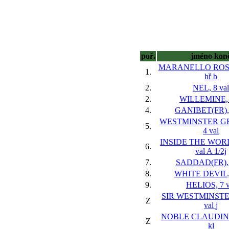
poř.
jméno kon
MARANELLO ROSS
1.
hř
b
2.
NEL, 8 val
2.
WILLEMINE, 
4.
GANIBET(FR), 
WESTMINSTER GR
5.
4 val
INSIDE THE WORL
6.
val
A 1/2j
7.
SADDAD(FR), 
8.
WHITE DEVIL, 
9.
HELIOS, 7 v
SIR WESTMINSTER
Z
val
j
NOBLE CLAUDINE(
Z
kl