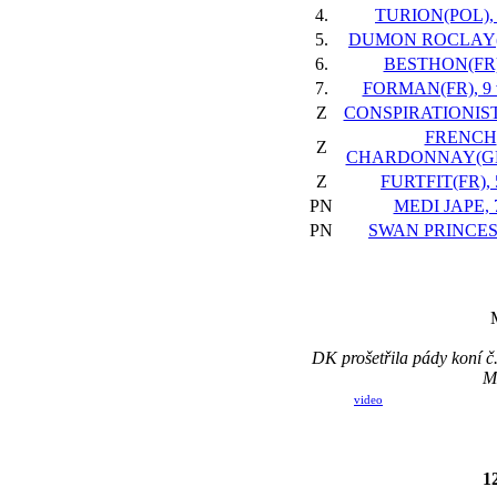
4.
TURION(POL), 
5.
DUMON ROCLAY(FR
6.
BESTHON(FR),
7.
FORMAN(FR), 9 
Z
CONSPIRATIONIST(F
FRENCH
Z
CHARDONNAY(GER*
Z
FURTFIT(FR), 
PN
MEDI JAPE, 7
PN
SWAN PRINCESS
DK prošetřila pády koní 
M
video
1