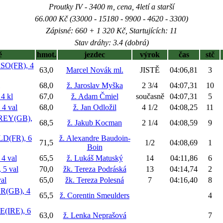
Proutky IV - 3400 m, cena, 4letí a starší
66.000 Kč (33000 - 15180 - 9900 - 4620 - 3300)
Zápisné: 660 + 1 320 Kč, Startujících: 11
Stav dráhy: 3.4 (dobrá)
ě
hmot.
jezdec
výrok
čas
stč
O(FR), 4
63,0
Marcel Novák ml.
JISTĚ
04:06,81
3
68,0
ž. Jaroslav Myška
2 3/4
04:07,31
10
4 kl
67,0
ž. Adam Čmiel
současně
04:07,31
5
4 val
68,0
ž. Jan Odložil
4 1/2
04:08,25
11
EY(GB),
68,5
ž. Jakub Kocman
2 1/4
04:08,59
9
D(FR), 6
ž. Alexandre Baudoin-
71,5
1/2
04:08,69
1
Boin
4 val
65,5
ž. Lukáš Matuský
14
04:11,86
6
5 val
70,0
žk. Tereza Podráská
13
04:14,74
2
al
65,0
žk. Tereza Polesná
7
04:16,40
8
(GB), 4
65,5
ž. Corentin Smeulders
4
IRE), 6
63,0
ž. Lenka Neprašová
7