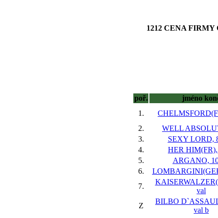
1212 CENA FIRMY 
poř.
jméno kon
1.
CHELMSFORD(FR)
2.
WELL ABSOLUT,
3.
SEXY LORD, 8
4.
HER HIM(FR), 
5.
ARGANO, 10 
6.
LOMBARGINI(GER)*
KAISERWALZER(G
7.
val
BILBO D`ASSAULT
Z
val
b