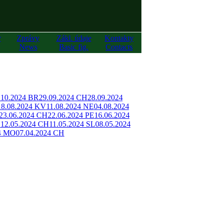
y
Zprávy
Zákl. údaje
Kontakty
News
Basic fig.
Contacts
.10.2024 BR
29.09.2024 CH
28.09.2024
18.08.2024 KV
11.08.2024 NE
04.08.2024
23.06.2024 CH
22.06.2024 PE
16.06.2024
H
12.05.2024 CH
11.05.2024 SL
08.05.2024
24 MO
07.04.2024 CH