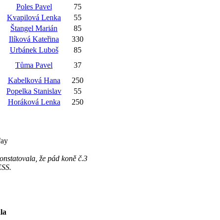
Poles Pavel
75
Kvapilová Lenka
55
Štangel Marián
85
Ilíková Kateřina
330
Urbánek Luboš
85
Tůma Pavel
37
Kabelková Hana
250
Popelka Stanislav
55
Horáková Lenka
250
fay
nstatovala, že pád koně č.3
ESS.
la