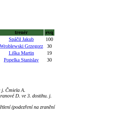
trenér
evq
Spáčil Jakub
100
Wroblewski Grzegorz
30
Liška Martin
19
Popelka Stanislav
30
j. Čmiela A.
nové D. ve 3. dostihu. j.
ětlení (podezření na zranění