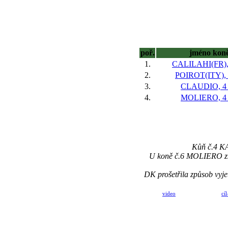
poř.
jméno kon
1.
CALILAHI(FR),
2.
POIROT(ITY), 
3.
CLAUDIO, 4 
4.
MOLIERO, 4 
Kůň č.4 KA
U koně č.6 MOLIERO změn
DK prošetřila způsob vyje
video
cíl