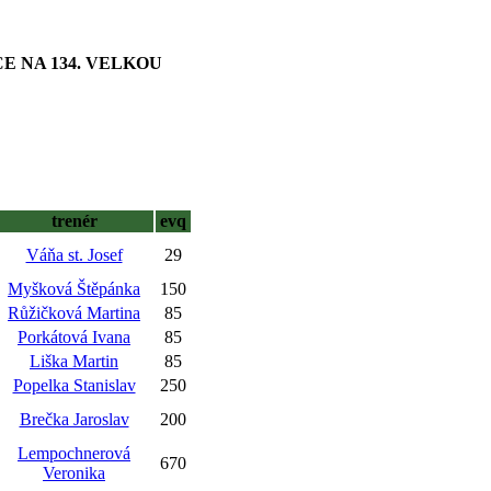
CE NA 134. VELKOU
trenér
evq
Váňa st. Josef
29
Myšková Štěpánka
150
Růžičková Martina
85
Porkátová Ivana
85
Liška Martin
85
Popelka Stanislav
250
Brečka Jaroslav
200
Lempochnerová
670
Veronika