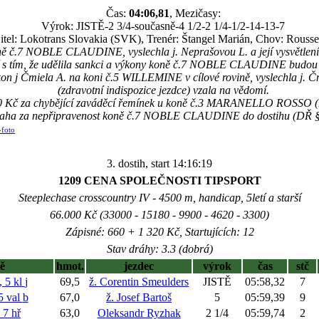
Čas:
04:06,81
, Mezičasy:
Výrok: JISTĚ-2 3/4-současně-4 1/2-2 1/4-1/2-14-13-7
itel: Lokotrans Slovakia (SVK), Trenér: Štangel Marián, Chov: Rouss
ně č.7 NOBLE CLAUDINE, vyslechla j. Neprašovou L. a její vysvětlení
 s tím, že udělila sankci a výkony koně č.7 NOBLE CLAUDINE budou 
on j Čmiela A. na koni č.5 WILLEMINE v cílové rovině, vyslechla j. Čm
(zdravotní indispozice jezdce) vzala na vědomí.
200 Kč za chybějící zaváděcí řemínek u koně č.3 MARANELLO ROSSO (D
raha za nepřipravenost koně č.7 NOBLE CLAUDINE do dostihu (DŘ § 
-foto
3. dostih, start 14:16:19
1209 CENA SPOLEČNOSTI TIPSPORT
Steeplechase crosscountry IV - 4500 m, handicap, 5letí a starší
66.000 Kč (33000 - 15180 - 9900 - 4620 - 3300)
Zápisné: 660 + 1 320 Kč, Startujících: 12
Stav dráhy: 3.3 (dobrá)
ě
hmot.
jezdec
výrok
čas
stč
 5 kl
j
69,5
ž. Corentin Smeulders
JISTĚ
05:58,32
7
 val
b
67,0
ž. Josef Bartoš
5
05:59,39
9
7 hř
63,0
Oleksandr Ryzhak
2 1/4
05:59,74
2