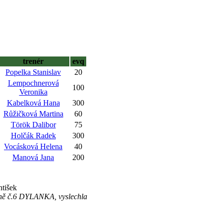
trenér
evq
Popelka Stanislav
20
Lempochnerová
100
Veronika
Kabelková Hana
300
Růžičková Martina
60
Török Dalibor
75
Holčák Radek
300
Vocásková Helena
40
Manová Jana
200
ntišek
koně č.6 DYLANKA, vyslechla