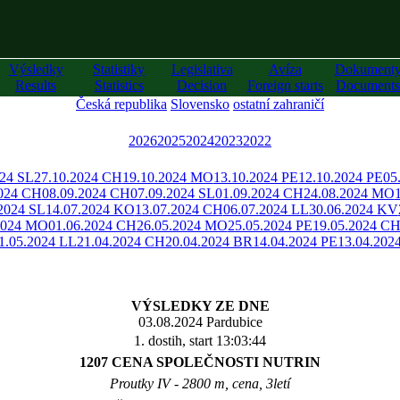
Výsledky
Statistiky
Legislativa
Avíza
Dokument
Results
Statistics
Decision
Foreign starts
Documents
Česká republika
Slovensko
ostatní zahraničí
2026
2025
2024
2023
2022
024 SL
27.10.2024 CH
19.10.2024 MO
13.10.2024 PE
12.10.2024 PE
05
2024 CH
08.09.2024 CH
07.09.2024 SL
01.09.2024 CH
24.08.2024 MO
2024 SL
14.07.2024 KO
13.07.2024 CH
06.07.2024 LL
30.06.2024 KV
2024 MO
01.06.2024 CH
26.05.2024 MO
25.05.2024 PE
19.05.2024 C
1.05.2024 LL
21.04.2024 CH
20.04.2024 BR
14.04.2024 PE
13.04.20
VÝSLEDKY ZE DNE
03.08.2024 Pardubice
1. dostih, start 13:03:44
1207 CENA SPOLEČNOSTI NUTRIN
Proutky IV - 2800 m, cena, 3letí