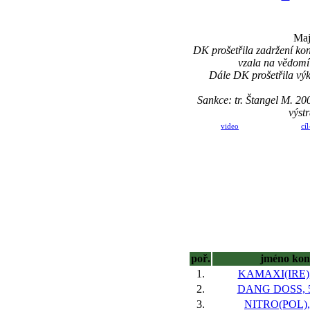
Maj
DK prošetřila zadržení ko
vzala na vědomí
Dále DK prošetřila výk
Sankce: tr. Štangel M. 
výst
video
cíl
poř.
jméno kon
1.
KAMAXI(IRE),
2.
DANG DOSS, 5
3.
NITRO(POL), 