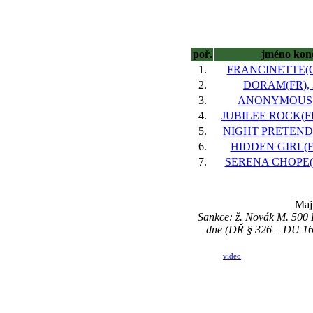
poř.
jméno kon
1.
FRANCINETTE(GB
2.
DORAM(FR), 3
3.
ANONYMOUS, 
4.
JUBILEE ROCK(FR)
5.
NIGHT PRETENDER
6.
HIDDEN GIRL(FR
7.
SERENA CHOPE(FR
Maj
Sankce: ž. Novák M. 500 
dne (DŘ § 326 – DU 16/2
video