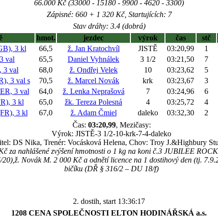
66.000 Kč (33000 - 15180 - 9900 - 4620 - 3300)
Zápisné: 660 + 1 320 Kč, Startujících: 7
Stav dráhy: 3.4 (dobrá)
ě
hmot.
jezdec
výrok
čas
stč
), 3 kl
66,5
ž. Jan Kratochvíl
JISTĚ
03:20,99
1
 val
65,5
Daniel Vyhnálek
3 1/2
03:21,50
7
3 val
68,0
ž. Ondřej Velek
10
03:23,62
5
, 3 val
s
70,5
ž. Marcel Novák
krk
03:23,67
3
, 3 val
64,0
ž. Lenka Neprašová
7
03:24,96
6
), 3 kl
65,0
žk. Tereza Polesná
4
03:25,72
4
), 3 kl
67,0
ž. Adam Čmiel
daleko
03:32,30
2
Čas:
03:20,99
, Mezičasy:
Výrok: JISTĚ-3 1/2-10-krk-7-4-daleko
itel: DS Nika, Trenér: Vocásková Helena, Chov: Troy J.&Highbury St
Kč za nahlášené zvýšení hmotnosti o 1 kg na koni č.3 JUBILEE ROCK
0),ž. Novák M. 2 000 Kč a odnětí licence na 1 dostihový den (tj. 7.9
bičíku (DŘ § 316/2 – DU 18/f)
2. dostih, start 13:36:17
1208 CENA SPOLEČNOSTI ELTON HODINÁŘSKÁ a.s.