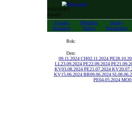
VÝSLEDKY
/results/
Termíny
Přihlášky
Startky
Racedays
Entries
Declaration
««
Rok:
»»
Den:
09.11.2024 CH
02.11.2024 PE
28.10.2
LL
23.09.2024 PE
22.09.2024 PE
21.09.
KV
03.08.2024 PE
21.07.2024 KV
20.07.
KV
15.06.2024 BR
09.06.2024 SL
08.06.
PE
04.05.2024 MO
0