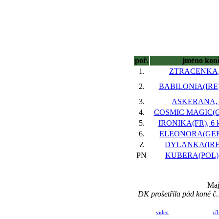
poř.
jméno kon
1.
ZTRACENKA, 
2.
BABILONIA(IRE),
3.
ASKERANA, 5
4.
COSMIC MAGIC(GE
5.
IRONIKA(FR), 6 
6.
ELEONORA(GER)
Z
DYLANKA(IRE),
PN
KUBERA(POL),
Maj
DK prošetřila pád koně č
video
cíl