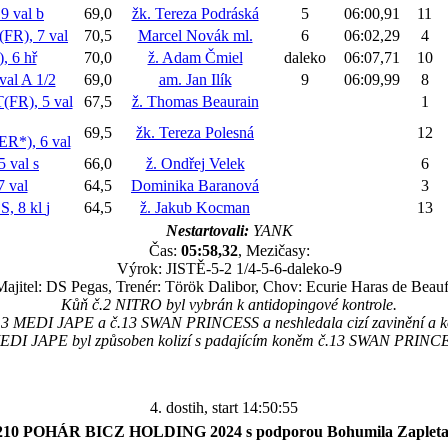
9 val
b
69,0
žk. Tereza Podráská
5
06:00,91
11
), 7 val
70,5
Marcel Novák ml.
6
06:02,29
4
 6 hř
70,0
ž. Adam Čmiel
daleko
06:07,71
10
val
A 1/2
69,0
am. Jan Ilík
9
06:09,99
8
R), 5 val
67,5
ž. Thomas Beaurain
1
69,5
žk. Tereza Polesná
12
), 6 val
5 val
s
66,0
ž. Ondřej Velek
6
 val
64,5
Dominika Baranová
3
, 8 kl
j
64,5
ž. Jakub Kocman
13
Nestartovali:
YANK
Čas:
05:58,32
, Mezičasy:
Výrok: JISTĚ-5-2 1/4-5-6-daleko-9
Majitel: DS Pegas, Trenér: Török Dalibor, Chov: Ecurie Haras de Beau
Kůň č.2 NITRO byl vybrán k antidopingové kontrole.
č.3 MEDI JAPE a č.13 SWAN PRINCESS a neshledala cizí zavinění a ko
EDI JAPE byl způsoben kolizí s padajícím koněm č.13 SWAN PRINC
4. dostih, start 14:50:55
210 POHÁR BICZ HOLDING 2024 s podporou Bohumila Zapleta