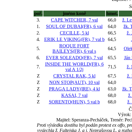
S
poř.
jméno koně
hmot.
3.
CAPE WITCHER, 7 val
66,0
ž. L
1.
SOUL OF DUBAI(FR), 6 val
64,0
žk. 
2.
CECILLE, 5 kl
66,5
ž. 
4.
ERIK LE VIKING(FR), 7 val
b
64,5
ROQUE FORT
5.
64,5
Ole
BAILEYS(FR), 6 val
s
6.
EVER SOLEADO(FR), 7 val
65,5
Ján
INSIDE THE WORLD(FR), 6
7.
71,5
ž.
val
A 1/2j
Z
CRYSTAL RAK, 5 kl
67,5
ž.
Z
NON STOP(AUT), 10 val
64,0
Z
PRAGA LADY(IRE), 4 kl
63,0
žk. T
Z
KASAI, 7 val
68,0
ž.
Z
SORENTO(HUN), 5 val
b
68,0
ž.
Č
Výrok:
Majitel: Speranza-Pecháček, Trenér: Pec
Proti výsledku dostihu byl podán protest ex offo
vyslechla ž. Faltejska J. a j. Neprašovou L. a rozh