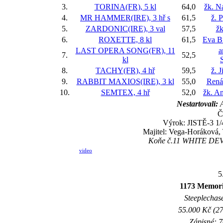
3.
TORINA(FR), 5 kl
64,0
žk. N
4.
MR HAMMER(IRE), 3 hř
s
61,5
ž. 
5.
ZARDONIC(IRE), 3 val
57,5
žk
6.
ROXETTE, 8 kl
61,5
Eva B
LAST OPERA SONG(FR), 11
a
7.
52,5
kl
8.
TACHY(FR), 4 hř
59,5
ž. 
9.
RABBIT MAXIOS(IRE), 3 kl
55,0
Rená
10.
SEMTEX, 4 hř
52,0
žk. A
Nestartovali:
A
Č
Výrok: JISTĚ-3 1/4
Majitel: Vega-Horáková,
Koňe č.11 WHITE DEVIL 
video
5
1173 Memori
Steeplechase
55.000 Kč (27
Zápisné: 7