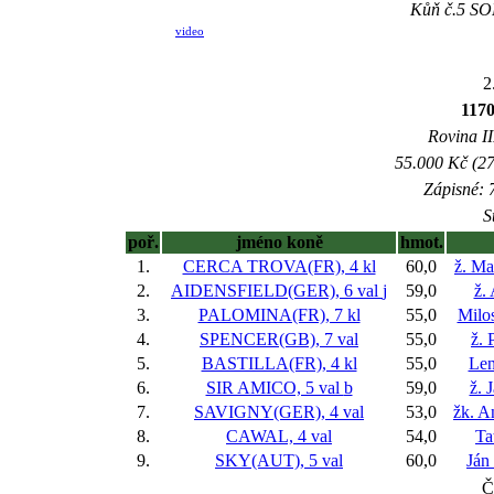
Kůň č.5 SOR
video
2
117
Rovina II
55.000 Kč (27
Zápisné: 7
S
poř.
jméno koně
hmot.
1.
CERCA TROVA(FR), 4 kl
60,0
ž. Ma
2.
AIDENSFIELD(GER), 6 val
j
59,0
ž.
3.
PALOMINA(FR), 7 kl
55,0
Milo
4.
SPENCER(GB), 7 val
55,0
ž. 
5.
BASTILLA(FR), 4 kl
55,0
Len
6.
SIR AMICO, 5 val
b
59,0
ž. 
7.
SAVIGNY(GER), 4 val
53,0
žk. A
8.
CAWAL, 4 val
54,0
Ta
9.
SKY(AUT), 5 val
60,0
Ján
Č