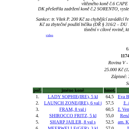
vítězného koně č.6 CAP
DK přešetřila zadržení koně č.2 SORENTO, vyslech
Sankce: tr. Vítek P. 200 Kč za chybějící zavádě
Kč za zbytečné použití bičíku (DŘ § 316/2 – DU 18
tísnění v cílové rovině, 
video
6
117
Rovina V - 
25.000 Kč (1
Zápisné: 
S
poř.
jméno koně
hmot.
1.
LADY SOPHIE(IRE), 5 kl
64,5
Eva B
2.
LAUNCH ZONE(IRE), 6 val
j
57,5
ž.
3.
FRAM, 8 val
j
60,5
ž. Ve
4.
SHIROCCO FRITZ, 5 kl
55,0
Rená
5.
SHARP JAILER, 8 val
s
52,5
am. K
6.
MEERWELLE(GER), 3 kl
57,0
ž