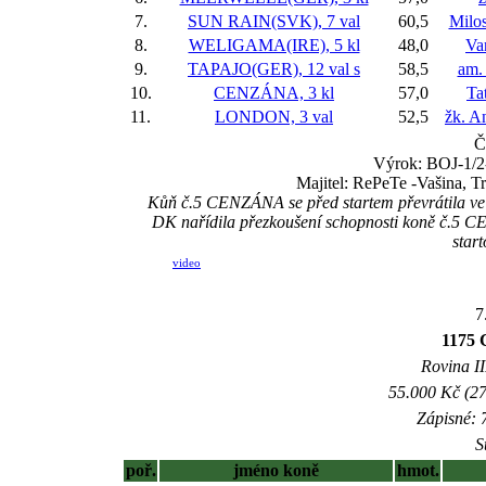
7.
SUN RAIN(SVK), 7 val
60,5
Milo
8.
WELIGAMA(IRE), 5 kl
48,0
Va
9.
TAPAJO(GER), 12 val
s
58,5
am.
10.
CENZÁNA, 3 kl
57,0
Ta
11.
LONDON, 3 val
52,5
žk. A
Č
Výrok: BOJ-1/2-
Majitel: RePeTe -Vašina, T
Kůň č.5 CENZÁNA se před startem převrátila ve s
DK nařídila přezkoušení schopnosti koně č.5 CE
star
video
7
1175 
Rovina II
55.000 Kč (27
Zápisné: 7
S
poř.
jméno koně
hmot.