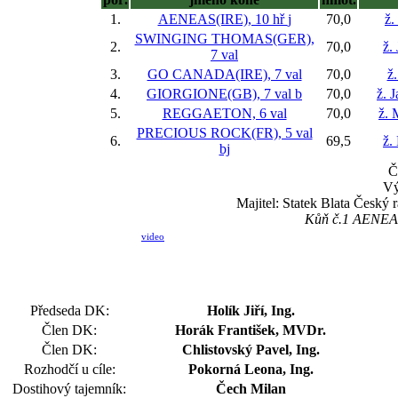
1.
AENEAS(IRE), 10 hř
j
70,0
ž.
SWINGING THOMAS(GER),
2.
70,0
ž.
7 val
3.
GO CANADA(IRE), 7 val
70,0
ž.
4.
GIORGIONE(GB), 7 val
b
70,0
ž. 
5.
REGGAETON, 6 val
70,0
ž. 
PRECIOUS ROCK(FR), 5 val
6.
69,5
ž.
bj
Č
Vý
Majitel: Statek Blata Český 
Kůň č.1 AENEAS 
video
Předseda DK:
Holík Jiří, Ing.
Člen DK:
Horák František, MVDr.
Člen DK:
Chlistovský Pavel, Ing.
Rozhodčí u cíle:
Pokorná Leona, Ing.
Dostihový tajemník:
Čech Milan