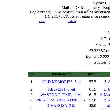
Výrok: LE
Majitel: DS Kompresory - Kop
Poplatek: stáj DS Mlékojedy 1500 Kč za osvobozen
DU 16/5) a 200 Kč za nahlášenou pomoc 
video
cíl-foto
3
1171 
Rovina IV
40.000 Kč (2
Bonus: 10.000 
Zápisné: 5
S
poř.
jméno koně
hmot.
1.
OLD MEMORIES, 5 kl
57,5
ž. 
2.
RESPEKT, 6 val
61,5
ž. J
3.
WASTE NO TIME, 11 val
61,5
ž. Ma
4.
PRINCESS VALENTINE, 3 kl
57,0
ž. 
5.
CHAROSA, 3 kl
48,0
Ta