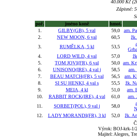
40.000 Kč (2
Zápisné: 5
S
poř.
jméno koně
hmot.
1.
GILBY(GB), 5 val
59,0
am. Pa
2.
NEW MOON, 6 val
60,5
žk.
3.
RUMĚLKA, 5 kl
53,5
Grba
4.
LORD WILD, 4 val
57,0
žk
5.
TOM JOVI(FR), 6 val
50,0
am. Kr
6.
UNISONO(IRE), 4 val
j
58,5
am.
7.
BEAU MATCH(FR), 5 val
56,5
am. K
8.
SI SU HENKI, 4 val
s
55,5
žk. N
9.
MEIA, 4 kl
51,0
am. E
10.
RABBIT ROCK(IRE), 4 val
61,0
am. 
11.
SORBET(POL), 9 val
j
58,0
N
12.
LADY MORANDI(FR), 3 kl
52,0
žk. A
Č
Výrok: BOJ-krk-1/2-
Majitel: Alegres, T