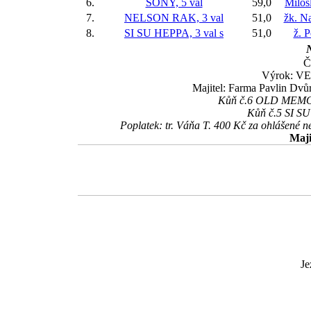
6.
SONY, 5 val
59,0
Milos
7.
NELSON RAK, 3 val
51,0
žk. Na
8.
SI SU HEPPA, 3 val
s
51,0
ž. 
N
Č
Výrok: VE
Majitel: Farma Pavlin Dvůr
Kůň č.6 OLD MEMORI
Kůň č.5 SI SU 
Poplatek: tr. Váňa T. 400 Kč za ohlášené 
Maji
Je