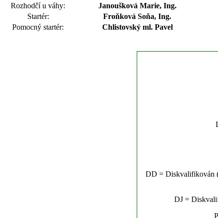
Rozhodčí u váhy:
Janoušková Marie, Ing.
Startér:
Froňková Soňa, Ing.
Pomocný startér:
Chlistovský ml. Pavel
DD = Diskvalifikován (n
DJ = Diskvalif
P