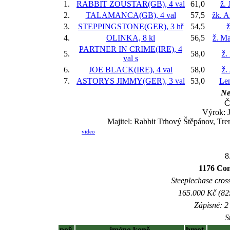
1.
RABBIT ZOUSTAR(GB), 4 val
61,0
ž. 
2.
TALAMANCA(GB), 4 val
57,5
žk. 
3.
STEPPINGSTONE(GER), 3 hř
54,5
ž
4.
OLINKA, 8 kl
56,5
ž. M
PARTNER IN CRIME(IRE), 4
5.
58,0
ž.
val
s
6.
JOE BLACK(IRE), 4 val
58,0
ž.
7.
ASTORYS JIMMY(GER), 3 val
53,0
Le
Ne
Č
Výrok: J
Majitel: Rabbit Trhový Štěpánov, Tren
video
8
1176 Con
Steeplechase cross
165.000 Kč (825
Zápisné: 2 
S
poř.
jméno koně
hmot.