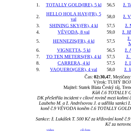
1.
TOTALLY GOLD(IRE), 5 kl
56,5
ž. 
HELLO HOLA HAY(FR), 5
2.
58,0
ž. V
val
3.
SHINING SKY(FR), 4 kl
57,5
ž. 
4.
VÉVODA, 8 val
59,0
ž. J
ž
5.
HENNEZIS(FR), 4 kl
57,5
M
6.
VIGNETTA, 5 kl
56,5
ž. 
7.
TO TEN METERS(FR), 4 kl
57,5
ž.
8.
CARRERA, 4 kl
57,5
ž. 
9.
VAQUERO(GER), 4 val
58,0
ž. 
Čas:
02:30,47
, Mezičasy:
Výrok: TUHÝ BOJ-kr
Majitel: Statek Blata Český ráj, Tr
Kůň č.6 TOTALLY GO
DK přešetřila incident v cílové rovině mezi ko
Laubeho M. a ž. Andrésovou J. a udělila sankci ž. 
koně č.9 VÉVODA koněm č.6 TOTALLY GOLD, kons
Sankce: ž. Lukášek T. 500 Kč za křižování koně 
Kč za nerovno
video
cíl-foto