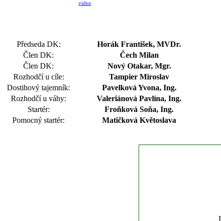
video
Předseda DK:
Horák František, MVDr.
Člen DK:
Čech Milan
Člen DK:
Nový Otakar, Mgr.
Rozhodčí u cíle:
Tampier Miroslav
Dostihový tajemník:
Pavelková Yvona, Ing.
Rozhodčí u váhy:
Valeriánová Pavlína, Ing.
Startér:
Froňková Soňa, Ing.
Pomocný startér:
Matičková Květoslava