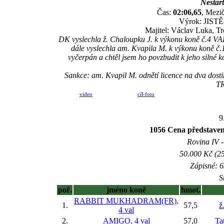
Nestart
Čas:
02:06,65
, Mezič
Výrok: JISTĚ-
Majitel: Václav Luka, Tr
DK vyslechla ž. Chaloupku J. k výkonu koně č.4 VA
dále vyslechla am. Kvapila M. k výkonu koně č.1
vyčerpán a chtěl jsem ho povzbudit k jeho silné k
Sankce: am. Kvapil M. odnětí licence na dva dostih
TR
video
cíl-foto
9
1056 Cena představe
Rovina IV -
50.000 Kč (25
Zápisné: 6
S
poř.
jméno koně
hmot.
RABBIT MUKHADRAM(FR),
1.
57,5
ž
4 val
2.
AMIGO, 4 val
57,0
Ta