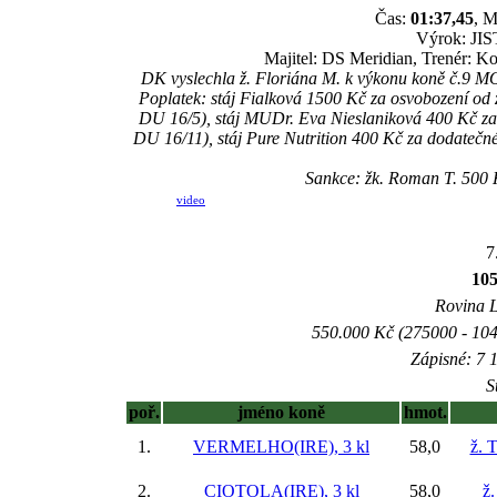
Čas:
01:37,45
, M
Výrok: JIST
Majitel: DS Meridian, Trenér: 
DK vyslechla ž. Floriána M. k výkonu koně č.9 
Poplatek: stáj Fialková 1500 Kč za osvobození o
DU 16/5), stáj MUDr. Eva Nieslaniková 400 Kč za
DU 16/11), stáj Pure Nutrition 400 Kč za dodate
Sankce: žk. Roman T. 500 K
video
7
105
Rovina L 
550.000 Kč (275000 - 104
Zápisné: 7 1
S
poř.
jméno koně
hmot.
1.
VERMELHO(IRE), 3 kl
58,0
ž. 
2.
CIOTOLA(IRE), 3 kl
58,0
ž.