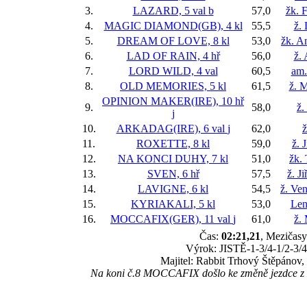
3.
LAZARD, 5 val
b
57,0
žk. F
4.
MAGIC DIAMOND(GB), 4 kl
55,5
ž. 
5.
DREAM OF LOVE, 8 kl
53,0
žk. A
6.
LAD OF RAIN, 4 hř
56,0
ž.
7.
LORD WILD, 4 val
60,5
am.
8.
OLD MEMORIES, 5 kl
61,5
ž. M
OPINION MAKER(IRE), 10 hř
9.
58,0
ž.
j
10.
ARKADAG(IRE), 6 val
j
62,0
ž
11.
ROXETTE, 8 kl
59,0
ž. 
12.
NA KONCI DUHY, 7 kl
51,0
žk.
13.
SVEN, 6 hř
57,5
ž. J
14.
LAVIGNE, 6 kl
54,5
ž. Ve
15.
KYRIAKALI, 5 kl
53,0
Len
16.
MOCCAFIX(GER), 11 val
j
61,0
ž.
Čas:
02:21,21
, Mezičasy
Výrok: JISTĚ-1-3/4-1/2-3/4-
Majitel: Rabbit Trhový Štěpánov,
Na koni č.8 MOCCAFIX došlo ke změně jezdce z ž