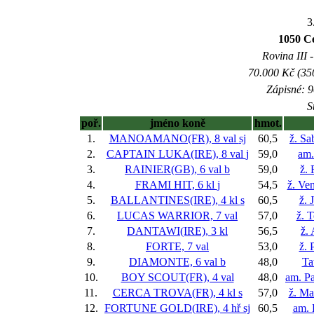
3
1050 
Rovina III -
70.000 Kč (35
Zápisné: 9
S
poř.
jméno koně
hmot.
1.
MANOAMANO(FR), 8 val
sj
60,5
ž. S
2.
CAPTAIN LUKA(IRE), 8 val
j
59,0
am.
3.
RAINIER(GB), 6 val
b
59,0
ž.
4.
FRAMI HIT, 6 kl
j
54,5
ž. Ve
5.
BALLANTINES(IRE), 4 kl
s
60,5
ž. 
6.
LUCAS WARRIOR, 7 val
57,0
ž. 
7.
DANTAWI(IRE), 3 kl
56,5
ž.
8.
FORTE, 7 val
53,0
ž. 
9.
DIAMONTE, 6 val
b
48,0
Ta
10.
BOY SCOUT(FR), 4 val
48,0
am. P
11.
CERCA TROVA(FR), 4 kl
s
57,0
ž. Ma
12.
FORTUNE GOLD(IRE), 4 hř
sj
60,5
am. 