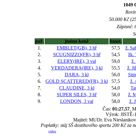
1049 
Rovin
50.000 Kč (25
Zápisné: 6
S
poř.
jméno koně
hmot.
1.
EMBLET(GB), 3 hř
57,5
ž. Sa
2.
SCUGNIZZO(FR), 3 hř
54,5
žk.
3.
ELERY(IRE), 3 val
59,0
ž.
4.
VERDADERA(IRE), 3 kl
55,5
ž. J
5.
DARA, 3 kl
56,0
Sim
6.
GOLD SCATTERED(FR), 3 kl
57,5
ž.
7.
CLAUDINE, 3 kl
54,0
Ta
8.
SUPER SILES, 3 hř
58,0
ž. M
9.
LONDON, 3 val
58,0
ž. 
Čas:
01:27,57
, M
Výrok: JISTĚ-1/
Majitel: MUDr. Eva Nieslaniková
Poplatky: stáj SŠ dostihového sportu 200 Kč z
video