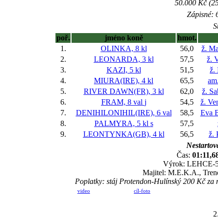
50.000 Kč (25
Zápisné: 6
S
poř.
jméno koně
hmot.
1.
OLINKA, 8 kl
56,0
ž. Ma
2.
LEONARDA, 3 kl
57,5
ž. 
3.
KAZI, 5 kl
51,5
ž.
4.
MIURA(IRE), 4 kl
65,5
am
5.
RIVER DAWN(FR), 3 kl
62,0
ž. S
6.
FRAM, 8 val
j
54,5
ž. Ve
7.
DENIHILONIHIL(IRE), 6 val
58,5
Eva B
8.
PALMYRA, 5 kl
s
57,5
9.
LEONTYNKA(GB), 4 kl
56,5
ž.
Nestartova
Čas:
01:11,6
Výrok: LEHCE-5-n
Majitel: M.E.K.A., Tren
Poplatky: stáj Protendon-Hulínský 200 Kč za
video
cíl-foto
2