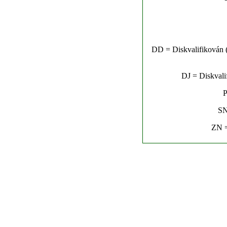
DD = Diskvalifikován (n
DJ = Diskvalif
P
SN
ZN =