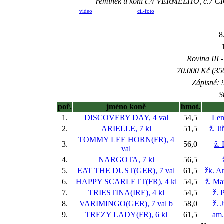
řemínek u koní č.4 VERMELHO, č.7 
video
cíl-foto
8
Rovina III -
70.000 Kč (35
Zápisné: 9
S
poř.
jméno koně
hmot.
1.
DISCOVERY DAY, 4 val
54,5
Len
2.
ARIELLE, 7 kl
51,5
ž. J
TOMMY LEE HORN(FR), 4
3.
56,0
ž. 
val
4.
NARGOTA, 7 kl
56,5
5.
EAT THE DUST(GER), 7 val
61,5
žk. A
6.
HAPPY SCARLETT(FR), 4 kl
54,5
ž. Ma
7.
TRIESTINA(IRE), 4 kl
54,5
ž. 
8.
VARIMINGO(GER), 7 val
b
58,0
ž. 
9.
TREZY LADY(FR), 6 kl
61,5
am.