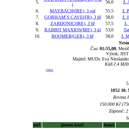
5.
56,0
ž. 
j
6.
MAYBACH(IRE), 3 val
55,5
ž. 
7.
GORHAM`S CAVE(FR), 3 hř
58,0
ž. 
8.
ZARDONIC(IRE), 3 hř
57,5
ž.
9.
RABBIT MAXIOS(IRE), 3 kl
53,0
Ta
10.
BOOMER(GER), 3 hř
58,0
ž. M
Nesta
Čas:
01:55,08
, Mezič
Výrok: JISTĚ
Majitel: MUDr. Eva Nieslaniko
Kůň č.4 MAYB
video
5
1052 30. 
Rovina I 
150.000 Kč (750
Zápisné: 2 
S
poř.
jméno koně
hmot.