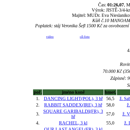
Čas:
01:26,07
, M
Výrok: JISTĚ-3/4-kr.
Majitel: MUDr. Eva Nieslanikov
Kůň č.10 MANOAMAN
Poplatek: stáj Veronika Šefl 1500 Kč za osvoboz
video
cíl-foto
4
Rovin
70.000 Kč (35
Zápisné: 9
S
poř.
jméno koně
hmot.
1.
DANCING LIGHT(POL), 3 hř
56,5
ž. Sa
2.
RABBIT SADDEX(IRE), 3 hř
58,0
ž
SQUARE GARIBALDI(FR), 3
3.
57,0
ž. 
hř
4.
RACHEL, 3 kl
55,0
ž. 
OUR LAST ANGEL(FR), 3 kl