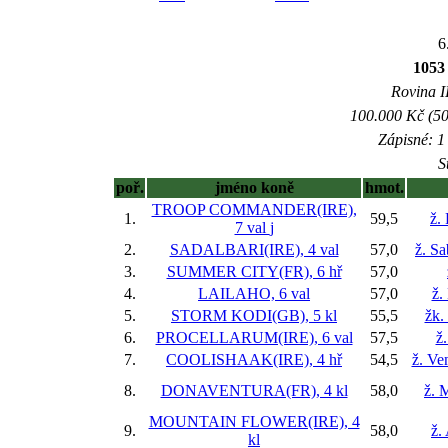
6
1053
Rovina II
100.000 Kč (50
Zápisné: 1 
S
poř.
jméno koně
hmot.
TROOP COMMANDER(IRE),
1.
59,5
ž.
7 val
j
2.
SADALBARI(IRE), 4 val
57,0
ž. S
3.
SUMMER CITY(FR), 6 hř
57,0
4.
LAILAHO, 6 val
57,0
ž.
5.
STORM KODI(GB), 5 kl
55,5
žk.
6.
PROCELLARUM(IRE), 6 val
57,5
ž
7.
COOLISHAAK(IRE), 4 hř
54,5
ž. Ve
8.
DONAVENTURA(FR), 4 kl
58,0
ž. 
MOUNTAIN FLOWER(IRE), 4
9.
58,0
ž.
kl