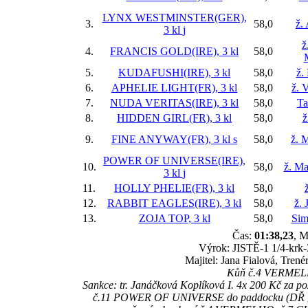
LYNX WESTMINSTER(GER),
3.
58,0
ž.
3 kl
j
ž
4.
FRANCIS GOLD(IRE), 3 kl
58,0
5.
KUDAFUSHI(IRE), 3 kl
58,0
ž.
6.
APHELIE LIGHT(FR), 3 kl
58,0
ž. 
7.
NUDA VERITAS(IRE), 3 kl
58,0
Ta
8.
HIDDEN GIRL(FR), 3 kl
58,0
ž
9.
FINE ANYWAY(FR), 3 kl
s
58,0
ž. 
POWER OF UNIVERSE(IRE),
10.
58,0
ž. Ma
3 kl
j
11.
HOLLY PHELIE(FR), 3 kl
58,0
12.
RABBIT EAGLES(IRE), 3 kl
58,0
ž. 
13.
ZOJA TOP, 3 kl
58,0
Sim
Čas:
01:38,23
, M
Výrok: JISTĚ-1 1/4-krk-3
Majitel: Jana Fialová, Tren
Kůň č.4 VERMELHO
Sankce: tr. Janáčková Koplíková I. 4x 200 Kč z
č.11 POWER OF UNIVERSE do paddocku (DŘ § 332)