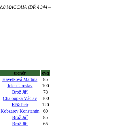
ně č.8 MACCAIA (DŘ § 344 –
trenér
evq
Havelková Martina
85
Jelen Jaroslav
100
Brož Jiří
78
Chaloupka Václav
100
Kříž Petr
120
Kobzarev Konstantin
60
Brož Jiří
85
Brož Jiří
65