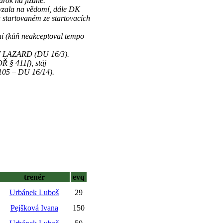
rok na jízdné.
 vzala na vědomí, dále DK
 startovaném ze startovacích
ní (kůň neakceptoval tempo
.7 LAZARD (DU 16/3).
Ř § 411f), stáj
105 – DU 16/14).
trenér
evq
Urbánek Luboš
29
Pejšková Ivana
150