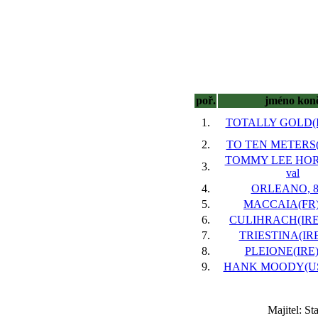
poř.
jméno kon
1.
TOTALLY GOLD(IR
2.
TO TEN METERS(F
TOMMY LEE HORN
3.
val
4.
ORLEANO, 8 
5.
MACCAIA(FR),
6.
CULIHRACH(IRE),
7.
TRIESTINA(IRE)
8.
PLEIONE(IRE),
9.
HANK MOODY(USA
Majitel: S