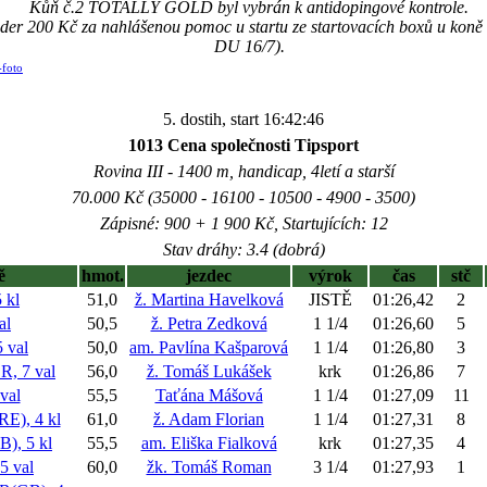
Kůň č.2 TOTALLY GOLD byl vybrán k antidopingové kontrole.
äder 200 Kč za nahlášenou pomoc u startu ze startovacích boxů u ko
DU 16/7).
-foto
5. dostih, start 16:42:46
1013 Cena společnosti Tipsport
Rovina III - 1400 m, handicap, 4letí a starší
70.000 Kč (35000 - 16100 - 10500 - 4900 - 3500)
Zápisné: 900 + 1 900 Kč, Startujících: 12
Stav dráhy: 3.4 (dobrá)
ě
hmot.
jezdec
výrok
čas
stč
 kl
51,0
ž. Martina Havelková
JISTĚ
01:26,42
2
al
50,5
ž. Petra Zedková
1 1/4
01:26,60
5
 val
50,0
am. Pavlína Kašparová
1 1/4
01:26,80
3
 7 val
56,0
ž. Tomáš Lukášek
krk
01:26,86
7
val
55,5
Taťána Mášová
1 1/4
01:27,09
11
), 4 kl
61,0
ž. Adam Florian
1 1/4
01:27,31
8
, 5 kl
55,5
am. Eliška Fialková
krk
01:27,35
4
 val
60,0
žk. Tomáš Roman
3 1/4
01:27,93
1