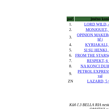
poř.
jméno kon
1.
LORD WILD, 4
2.
MONJOUET, 7
OPINION MAKER(I
3.
hř
j
4.
KYRIAKALI, 5
5.
SI SU HENKI, 4
6.
FROM THE STARS(FR
7.
RESPEKT, 6 
8.
NA KONCI DUHY
PETROL EXPRESS
9.
val
ZN
LAZARD, 5 v
Kůň č.3 BELLA RIA nestar