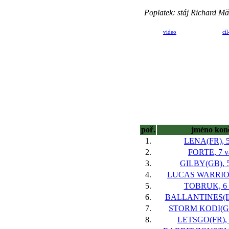
Poplatek: stáj Richard M
video
cíl
poř.
jméno kon
1.
LENA(FR), 5
2.
FORTE, 7 v
3.
GILBY(GB), 5
4.
LUCAS WARRIOR,
5.
TOBRUK, 6 
6.
BALLANTINES(IRE
7.
STORM KODI(GB)
8.
LETSGO(FR), 5