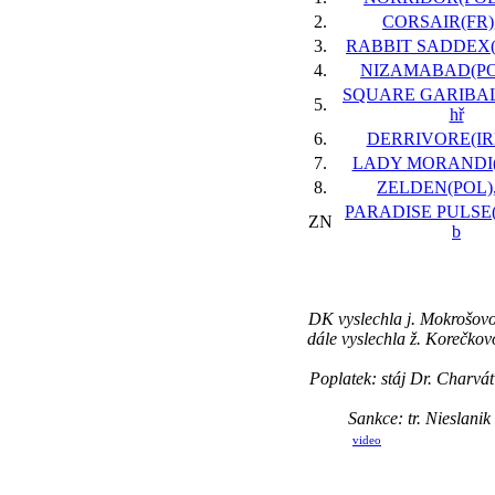
2.
CORSAIR(FR),
3.
RABBIT SADDEX(IR
4.
NIZAMABAD(POL)
SQUARE GARIBALD
5.
hř
6.
DERRIVORE(IRE)
7.
LADY MORANDI(FR
8.
ZELDEN(POL), 
PARADISE PULSE(I
ZN
b
DK vyslechla j. Mokrošovo
dále vyslechla ž. Korečkovo
Poplatek: stáj Dr. Charv
Sankce: tr. Nieslan
video