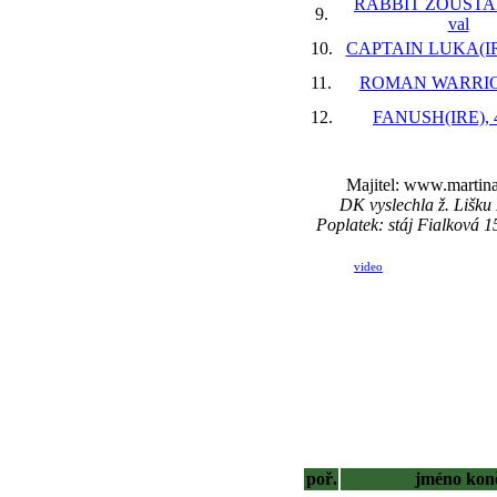
RABBIT ZOUSTAR
9.
val
10.
CAPTAIN LUKA(IRE
11.
ROMAN WARRIOR
12.
FANUSH(IRE), 4
Majitel: www.martin
DK vyslechla ž. Lišku
Poplatek: stáj Fialková 
video
poř.
jméno kon