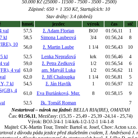
50.000 Kč (25000 - 11500 - 7500 - 3500 - 2500)
Zápisné: 650 + 1 350 Kč, Startujících: 10
Stav dráhy: 3.4 (dobrá)
ě
hmot.
jezdec
výrok
čas
stč
 val
57,5
ž. Adam Florian
BOJ
01:56,11
1
 kl
58,5
Simona Laubeová
3/4
01:56,24
8
RE), 10
56,0
ž. Martin Laube
1 1/4
01:56,43
10
 kl
52,5
Lenka Neprašová
krk
01:56,46
4
 val
59,0
ž. Petra Zedková
1/2
01:56,54
6
), 4 val
63,0
am. Matyáš Luka
1/2
01:56,62
11
val
62,0
ž. Jiří Chaloupka
1 1/4
01:56,81
5
, 7 kl
54,5
ž. Ján Havlík
1
01:56,97
12
(GB), 4
61,0
Eva Buriánková, Mgr.
8
01:58,15
9
al
52,5
žk. Tomáš Roman
7
Nestartoval – nárok na jízdné:
BELLA RIA(IRE), OMATAH
Čas:
01:56,11
, Mezičasy: (15,35 - 25,49 - 25,39 -24,14 - 25,74)
Výrok: BOJ-3/4-1 1/4-krk-1/2-1/2-1 1/4-1-8
Majitel: CK-Martin Tour, Trenér: Bartoš st. Josef, Chov: Acton s.r.o.
toval z důvodu pádu jezdce před zkušebním cvalem, ž. Andrésová J. m