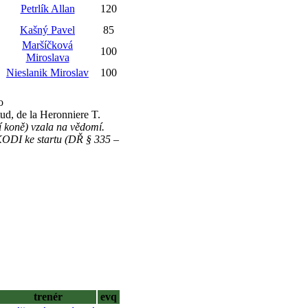
Petrlík Allan
120
Kašný Pavel
85
Maršíčková
100
Miroslava
Nieslanik Miroslav
100
o
d, de la Heronniere T.
í koně) vzala na vědomí.
KODI ke startu (DŘ § 335 –
trenér
evq