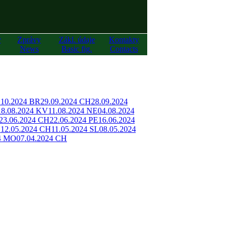
y
Zprávy
Zákl. údaje
Kontakty
News
Basic fig.
Contacts
.10.2024 BR
29.09.2024 CH
28.09.2024
18.08.2024 KV
11.08.2024 NE
04.08.2024
23.06.2024 CH
22.06.2024 PE
16.06.2024
H
12.05.2024 CH
11.05.2024 SL
08.05.2024
24 MO
07.04.2024 CH