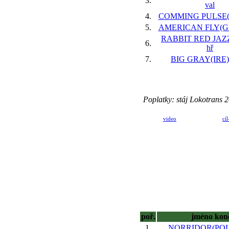
3.
val
4.
COMMING PULSE(IR
5.
AMERICAN FLY(GER
RABBIT RED JAZZ(
6.
hř
7.
BIG GRAY(IRE),
Poplatky: stáj Lokotrans
video
cíl
poř.
jméno kon
1.
NORRIDOR(POL)