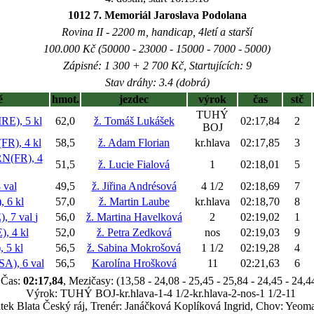
1012 7. Memoriál Jaroslava Podolana
Rovina II - 2200 m, handicap, 4letí a starší
100.000 Kč (50000 - 23000 - 15000 - 7000 - 5000)
Zápisné: 1 300 + 2 700 Kč, Startujících: 9
Stav dráhy: 3.4 (dobrá)
ě
hmot.
jezdec
výrok
čas
stč
TUHÝ
E), 5 kl
62,0
ž. Tomáš Lukášek
02:17,84
2
BOJ
R), 4 kl
58,5
ž. Adam Florian
kr.hlava
02:17,85
3
(FR), 4
51,5
ž. Lucie Fialová
1
02:18,01
5
val
49,5
ž. Jiřina Andrésová
4 1/2
02:18,69
7
 6 kl
57,0
ž. Martin Laube
kr.hlava
02:18,70
8
 7 val
j
56,0
ž. Martina Havelková
2
02:19,02
1
, 4 kl
52,0
ž. Petra Zedková
nos
02:19,03
9
 5 kl
56,5
ž. Sabina Mokrošová
1 1/2
02:19,28
4
), 6 val
56,5
Karolína Hrošková
11
02:21,63
6
Čas:
02:17,84
, Mezičasy: (13,58 - 24,08 - 25,45 - 25,84 - 24,45 - 24,4
Výrok: TUHÝ BOJ-kr.hlava-1-4 1/2-kr.hlava-2-nos-1 1/2-11
tatek Blata Český ráj, Trenér: Janáčková Koplíková Ingrid, Chov: Yeo