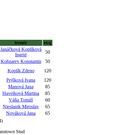
trenér
evq
Janáčková Koplíková
50
Ingrid
Kobzarev Konstantin
50
Koplík Zdeno
120
Pejšková Ivana
120
Manová Jana
85
Havelková Martina
85
Váňa Tomáš
60
Nieslanik Miroslav
65
Nováková Jana
65
4)
manstown Stud