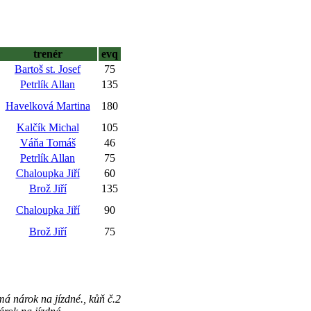
trenér
evq
Bartoš st. Josef
75
Petrlík Allan
135
Havelková Martina
180
Kalčík Michal
105
Váňa Tomáš
46
Petrlík Allan
75
Chaloupka Jiří
60
Brož Jiří
135
Chaloupka Jiří
90
Brož Jiří
75
á nárok na jízdné., kůň č.2