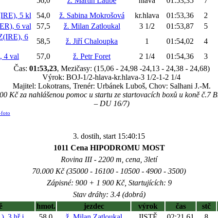
56,0
ž. Martin Laube
hlava
01:53,35
7
E), 5 kl
54,0
ž. Sabina Mokrošová
kr.hlava
01:53,36
2
), 6 val
57,5
ž. Milan Zatloukal
3 1/2
01:53,87
5
IRE), 6
58,5
ž. Jiří Chaloupka
1
01:54,02
4
 4 val
57,0
ž. Petr Foret
2 1/4
01:54,36
3
Čas:
01:53,23
, Mezičasy: (15,06 - 24,98 -24,13 - 24,38 - 24,68)
Výrok: BOJ-1/2-hlava-kr.hlava-3 1/2-1-2 1/4
Majitel: Lokotrans, Trenér: Urbánek Luboš, Chov: Salhani J.-M.
 200 Kč za nahlášenou pomoc u startu ze startovacích boxů u koně č
– DU 16/7)
-foto
3. dostih, start 15:40:15
1011 Cena HIPODROMU MOST
Rovina III - 2200 m, cena, 3letí
70.000 Kč (35000 - 16100 - 10500 - 4900 - 3500)
Zápisné: 900 + 1 900 Kč, Startujících: 9
Stav dráhy: 3.4 (dobrá)
ě
hmot.
jezdec
výrok
čas
stč
, 3 hř
j
58,0
ž. Milan Zatloukal
JISTĚ
02:21,61
8