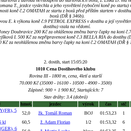
rtoval z důvodu nevstoupení do startovacích boxů, ž. Liška D. má ná
omana T., jezdce vyslechla a jeho vysvětlení (vybočení koně po startu)
nosti koně č.2 OMATAH ze startu z boxů před příštím startem v dostihu
boxů (DŘ § 346b).
ovou E. k výkonu koně č.9 PETROL EXPRESS v dostihu a její vysvětle
dostihu) vzala na vědomí.
 Honey Doubravice 200 Kč za ohlášenou změnu barvy čapky na koni č
Pejšková I. 500 Kč za nepřipravenost koně č.3 BELLA RIA do dostihu (D
00 Kč za neohlášenou změnu barvy čapky na koni č.2 OMATAH (DŘ § 
2. dostih, start 15:05:20
1010 Cena Dostihového klubu
Rovina III - 1800 m, cena, 4letí a starší
70.000 Kč (35000 - 16100 - 10500 - 4900 - 3500)
Zápisné: 900 + 1 900 Kč, Startujících: 7
Stav dráhy: 3.4 (dobrá)
ě
hmot.
jezdec
výrok
čas
stč
(FR), 5
52,0
žk. Tomáš Roman
BOJ
01:53,23
1
 kl
60,5
ž. Adam Florian
1/2
01:53,32
6
GER), 6