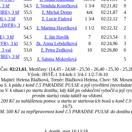
 3 hř
54,5
ž. Vendula Korečková
1 3/4
02:21,82
9
E), 3 hř
55,5
ž. Michal Demo
krk
02:21,87
4
, 3 hř
53,0
ž. Lucie Fialová
1 3/4
02:22,12
7
I(FR), 3
54,5
ž. Martina Havelková
1 1/2
02:22,32
2
, 3 hř
54,5
ž. Ján Havlík
7
02:23,54
1
), 3 kl
52,5
žk. Anna Lebdušková
8
02:24,96
3
3 val
53,0
ž. Petra Zedková
10
02:26,80
6
RE), 3 hř
55,5
ž. Sabina Mokrošová
5
Čas:
02:21,61
, Mezičasy: (14,45 - 24,68 - 25,50 - 26,40 - 25,30 - 25,2
Výrok: JISTĚ-1 3/4-krk-1 3/4-1 1/2-7-8-10
Majitel: Helena Blažková, Trenér: Blažková Helena, Chov: SK Mosz
u S. k pádu z koně č.5 PARADISE PULSE a její vysvětlení (neovladate
u V. k situaci po startu dostihu, kdy kůň po odskočení vybočil a její vy
prvním startu) vzala taktéž na vědomí.
át 200 Kč za nahlášenou pomoc u startu ze startovacích boxů u koně
16/7).
ik M. 500 Kč za nepřipravenost koně č.5 PARADISE PULSE do dostihu (
4. dostih, start 16:13:18