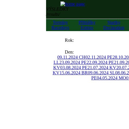
VÝSLEDKY
/results/
Termíny
Přihlášky
Startky
Racedays
Entries
Declaration
««
Rok:
»»
Den:
09.11.2024 CH
02.11.2024 PE
28.10.2
LL
23.09.2024 PE
22.09.2024 PE
21.09.
KV
03.08.2024 PE
21.07.2024 KV
20.07.
KV
15.06.2024 BR
09.06.2024 SL
08.06.
PE
04.05.2024 MO
0