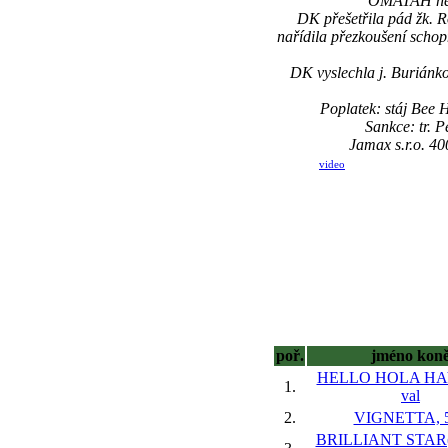
OMATAH nesta
DK přešetřila pád žk. R
nařídila přezkoušení schop
DK vyslechla j. Buriánk
Poplatek: stáj Bee
Sankce: tr. 
Jamax s.r.o. 4
video
poř.
jméno kon
HELLO HOLA HAY
1.
val
2.
VIGNETTA, 5
BRILLIANT STAR(