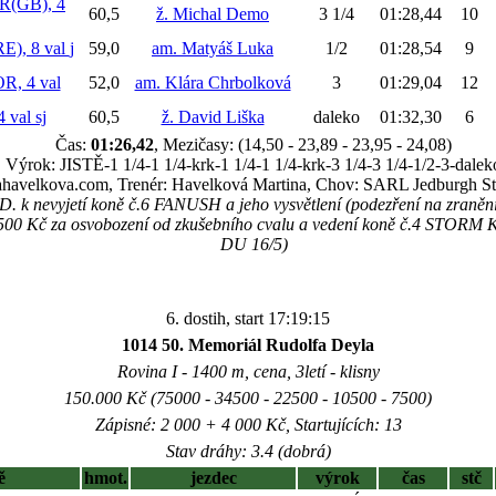
(GB), 4
60,5
ž. Michal Demo
3 1/4
01:28,44
10
), 8 val
j
59,0
am. Matyáš Luka
1/2
01:28,54
9
, 4 val
52,0
am. Klára Chrbolková
3
01:29,04
12
 val
sj
60,5
ž. David Liška
daleko
01:32,30
6
Čas:
01:26,42
, Mezičasy: (14,50 - 23,89 - 23,95 - 24,08)
Výrok: JISTĚ-1 1/4-1 1/4-krk-1 1/4-1 1/4-krk-3 1/4-3 1/4-1/2-3-dalek
ahavelkova.com, Trenér: Havelková Martina, Chov: SARL Jedburgh Stu
 D. k nevyjetí koně č.6 FANUSH a jeho vysvětlení (podezření na zraněn
1500 Kč za osvobození od zkušebního cvalu a vedení koně č.4 STORM 
DU 16/5)
6. dostih, start 17:19:15
1014 50. Memoriál Rudolfa Deyla
Rovina I - 1400 m, cena, 3letí - klisny
150.000 Kč (75000 - 34500 - 22500 - 10500 - 7500)
Zápisné: 2 000 + 4 000 Kč, Startujících: 13
Stav dráhy: 3.4 (dobrá)
ě
hmot.
jezdec
výrok
čas
stč