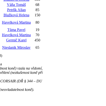
Váňa Tomáš
68
Petrlík Allan
85
Blažková Helena
150
Havelková Martina
80
Tůma Pavel
19
Havelková Martina
70
Germič Karel
450
Nieslanik Miroslav
65
8)
na
lnost koně) vzala na vědomí,
světlení (nezkušenost koně při
 č.9 CORSAIR (DŘ § 344 – DU
neovladatelnost koně).