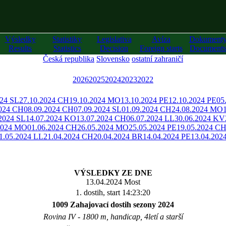
Výsledky
Statistiky
Legislativa
Avíza
Dokument
Results
Statistics
Decision
Foreign starts
Documents
Česká republika
Slovensko
ostatní zahraničí
2026
2025
2024
2023
2022
024 SL
27.10.2024 CH
19.10.2024 MO
13.10.2024 PE
12.10.2024 PE
05
2024 CH
08.09.2024 CH
07.09.2024 SL
01.09.2024 CH
24.08.2024 MO
2024 SL
14.07.2024 KO
13.07.2024 CH
06.07.2024 LL
30.06.2024 KV
2024 MO
01.06.2024 CH
26.05.2024 MO
25.05.2024 PE
19.05.2024 C
1.05.2024 LL
21.04.2024 CH
20.04.2024 BR
14.04.2024 PE
13.04.20
VÝSLEDKY ZE DNE
13.04.2024 Most
1. dostih, start 14:23:20
1009 Zahajovací dostih sezony 2024
Rovina IV - 1800 m, handicap, 4letí a starší