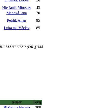
Urbánek Luboš
50
Nieslanik Miroslav
43
Manová Jana
70
Petrlík Allan
85
Luka ml. Václav
85
.7 BRILLIANT STAR (DŘ § 344
trenér
evq
Blažková Helena
300