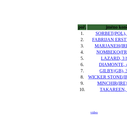
poř.
jméno kon
1.
SORBET(POL), 
2.
FABRIJAN ERSTE
3.
MARJANEH(IRE)
4.
NOMBEKO(FR),
5.
LAZARD, 3 
6.
DIAMONTE, 4
7.
GILBY(GB), 3
8.
WICKER STONE(IRE
9.
MINCHIR(IRE),
10.
TAKAREEN, 3
video