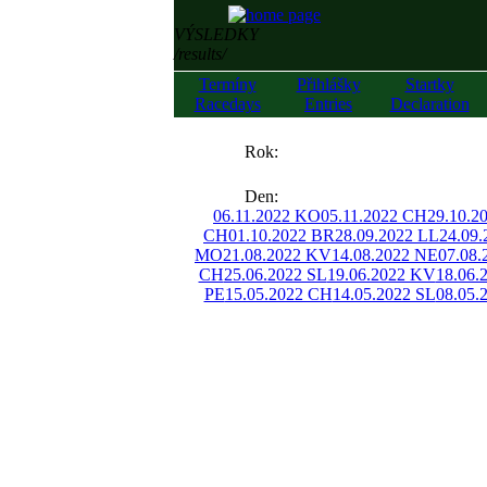
VÝSLEDKY
/results/
Termíny
Přihlášky
Startky
Racedays
Entries
Declaration
««
Rok:
»»
Den:
06.11.2022 KO
05.11.2022 CH
29.10.2
CH
01.10.2022 BR
28.09.2022 LL
24.09
MO
21.08.2022 KV
14.08.2022 NE
07.08
CH
25.06.2022 SL
19.06.2022 KV
18.06.
PE
15.05.2022 CH
14.05.2022 SL
08.05.