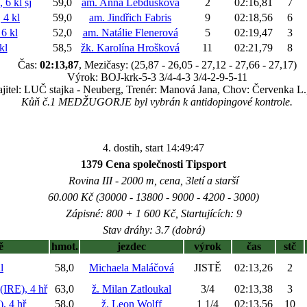
 6 kl
sj
59,0
am. Anna Lebdušková
2
02:16,81
7
4 kl
59,0
am. Jindřich Fabris
9
02:18,56
6
6 kl
52,0
am. Natálie Flenerová
5
02:19,47
3
kl
58,5
žk. Karolína Hrošková
11
02:21,79
8
Čas:
02:13,87
, Mezičasy: (25,87 - 26,05 - 27,12 - 27,66 - 27,17)
Výrok: BOJ-krk-5-3 3/4-4-3 3/4-2-9-5-11
jitel: LUČ stajka - Neuberg, Trenér: Manová Jana, Chov: Červenka L.
Kůň č.1 MEDŽUGORJE byl vybrán k antidopingové kontrole.
4. dostih, start 14:49:47
1379 Cena společnosti Tipsport
Rovina III - 2000 m, cena, 3letí a starší
60.000 Kč (30000 - 13800 - 9000 - 4200 - 3000)
Zápisné: 800 + 1 600 Kč, Startujících: 9
Stav dráhy: 3.7 (dobrá)
ě
hmot.
jezdec
výrok
čas
stč
l
58,0
Michaela Maláčová
JISTĚ
02:13,26
2
RE), 4 hř
63,0
ž. Milan Zatloukal
3/4
02:13,38
3
, 4 hř
58,0
ž. Leon Wolff
1 1/4
02:13,56
10