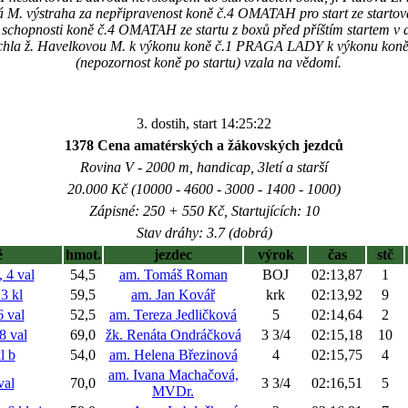
á M. výstraha za nepřipravenost koně č.4 OMATAH pro start ze startov
 schopnosti koně č.4 OMATAH ze startu z boxů před příštím startem v 
hla ž. Havelkovou M. k výkonu koně č.1 PRAGA LADY k výkonu koně po 
(nepozornost koně po startu) vzala na vědomí.
3. dostih, start 14:25:22
1378 Cena amatérských a žákovských jezdců
Rovina V - 2000 m, handicap, 3letí a starší
20.000 Kč (10000 - 4600 - 3000 - 1400 - 1000)
Zápisné: 250 + 550 Kč, Startujících: 10
Stav dráhy: 3.7 (dobrá)
ě
hmot.
jezdec
výrok
čas
stč
4 val
54,5
am. Tomáš Roman
BOJ
02:13,87
1
3 kl
59,5
am. Jan Kovář
krk
02:13,92
9
 val
52,5
am. Tereza Jedličková
5
02:14,64
2
 val
69,0
žk. Renáta Ondráčková
3 3/4
02:15,18
10
kl
b
54,0
am. Helena Březinová
4
02:15,75
4
am. Ivana Machačová,
val
70,0
3 3/4
02:16,51
5
MVDr.