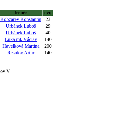
trenér
evq
Kobzarev Konstantin
23
Urbánek Luboš
29
Urbánek Luboš
40
Luka ml. Václav
140
Havelková Martina
200
Resulov Artur
140
nov V.