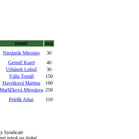
trenér
evq
Nieslanik Miroslav
30
Germič Karel
40
Urbánek Luboš
30
Váňa Tomáš
150
Havelková Martina
100
Maršíčková Miroslava
250
Petrlík Allan
110
uy Syndicate
má nárok na jízdné.