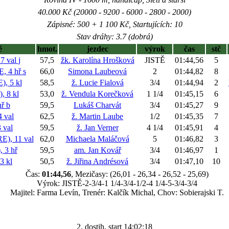
40.000 Kč (20000 - 9200 - 6000 - 2800 - 2000)
Zápisné: 500 + 1 100 Kč, Startujících: 10
Stav dráhy: 3.7 (dobrá)
ě
hmot.
jezdec
výrok
čas
stč
7 val
j
57,5
žk. Karolína Hrošková
JISTĚ
01:44,56
5
, 4 hř
s
66,0
Simona Laubeová
2
01:44,82
8
, 5 kl
58,5
ž. Lucie Fialová
3/4
01:44,94
2
 8 kl
53,0
ž. Vendula Korečková
1 1/4
01:45,15
6
hř
b
59,5
Lukáš Charvát
3/4
01:45,27
9
 val
62,5
ž. Martin Laube
1/2
01:45,35
7
 val
59,5
ž. Jan Verner
4 1/4
01:45,91
4
), 11 val
62,0
Michaela Maláčová
5
01:46,82
3
 3 hř
59,5
am. Jan Kovář
3/4
01:46,97
1
 kl
50,5
ž. Jiřina Andrésová
3/4
01:47,10
10
Čas:
01:44,56
, Mezičasy: (26,01 - 26,34 - 26,52 - 25,69)
Výrok: JISTĚ-2-3/4-1 1/4-3/4-1/2-4 1/4-5-3/4-3/4
Majitel: Farma Levín, Trenér: Kalčík Michal, Chov: Sobierajski T.
2. dostih, start 14:02:18