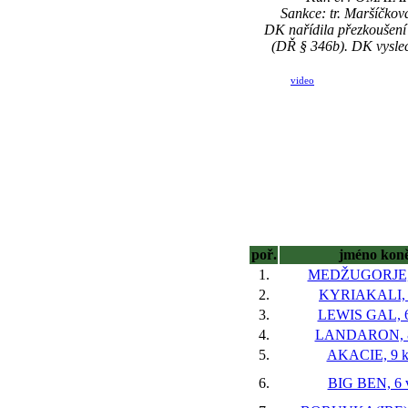
Sankce: tr. Maršíčkov
DK nařídila přezkoušení
(DŘ § 346b). DK vyslec
video
poř.
jméno kon
1.
MEDŽUGORJE, 
2.
KYRIAKALI, 
3.
LEWIS GAL, 6
4.
LANDARON, 8
5.
AKACIE, 9 
6.
BIG BEN, 6 