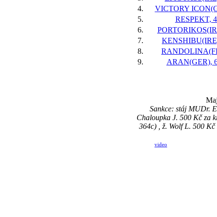
4.
VICTORY ICON(GB
5.
RESPEKT, 4
6.
PORTORIKOS(IRE)
7.
KENSHIBU(IRE),
8.
RANDOLINA(FR)
9.
ARAN(GER), 6
Maj
Sankce: stáj MUDr. E
Chaloupka J. 500 Kč za 
364c) , ž. Wolf L. 500 
video