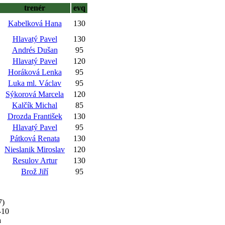
trenér
evq
Kabelková Hana
130
Hlavatý Pavel
130
Andrés Dušan
95
Hlavatý Pavel
120
Horáková Lenka
95
Luka ml. Václav
95
Sýkorová Marcela
120
Kalčík Michal
85
Drozda František
130
Hlavatý Pavel
95
Pátková Renata
130
Nieslanik Miroslav
120
Resulov Artur
130
Brož Jiří
95
7)
-10
a