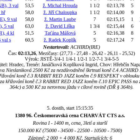
), 3 val
53,5
ž. Michal Hrouda
1 1/2
02:13,78
5
 hř
58,0
ž. Jiří Chaloupka
1 1/2
02:14,00
9
, 9 val
58,0
ž. Martin Laube
7
02:15,15
1
 5 val
63,0
ž. David Liška
1 3/4
02:15,44
6
, 4 kl
51,5
Taťána Mášová
5
02:16,38
8
 val
s
60,5
ž. Radek Koplík
5
02:17,24
7
Nestartovali:
ACHIRD(IRE)
Čas:
02:13,26
, Mezičasy: (27,73 - 27,48 - 26,42 - 26,11 - 25,52)
Výrok: JISTĚ-3/4-1 1/4-1 1/2-1 1/2-7-1 3/4-5-5
itel: Hradec, Trenér: Janáčková Koplíková Ingrid, Chov: Hřebčín Napa
va Nieslaniková 2500 Kč za nezdůvodněné škrtnutí koně č.4 ACHIRD z
křižování koně č.3 RABBIT RED JAZZ koněm č.9 RESPEKT v oblouku p
Kč za křižování koně č.3 RABBIT RED JAZZ koněm č.10 EPIC PASS na z
364c) a 500 Kč za nerovnou jízdu v cílové rovině (DŘ § 364b).
5. dostih, start 15:15:35
1380 96. Českomoravská cena CHARVÁT CTS a.s.
Rovina I - 1400 m, cena, 3letí a starší
150.000 Kč (75000 - 34500 - 22500 - 10500 - 7500)
Zápisné: 2 000 + 4 000 Kč, Startujících: 6