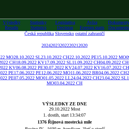
Výsledky
Statistiky
Legislativa
Avíza
Dokument
Results
Statistics
Decision
Foreign starts
Documents
Česká republika
Slovensko
ostatní zahraničí
2024
2023
2022
2021
2020
022 MO
28.10.2022 SL
23.10.2022 CH
22.10.2022 PE
15.10.2022 MO
0
.2022 CH
18.09.2022 KV
17.09.2022 SL
11.09.2022 CH
04.09.2022 CH
.2022 KV
06.08.2022 PE
30.07.2022 KV
24.07.2022 KV
16.07.2022 C
2022 PE
17.06.2022 PE
12.06.2022 MO
11.06.2022 BR
04.06.2022 CH
2022 PE
07.05.2022 MO
01.05.2022 LL
24.04.2022 CH
23.04.2022 SL
1
MO
03.04.2022 CH
VÝSLEDKY ZE DNE
29.10.2022 Most
1. dostih, start 13:34:07
1376 Říjnová mostecká míle
Rovina IV - 1600 m, handicap, 3letí a starší