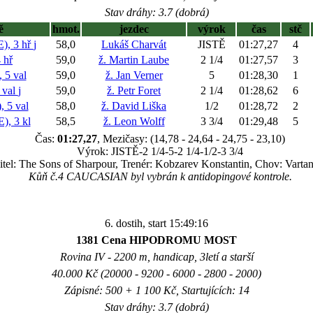
Stav dráhy: 3.7 (dobrá)
ě
hmot.
jezdec
výrok
čas
stč
, 3 hř
j
58,0
Lukáš Charvát
JISTĚ
01:27,27
4
 hř
59,0
ž. Martin Laube
2 1/4
01:27,57
3
5 val
59,0
ž. Jan Verner
5
01:28,30
1
 val
j
59,0
ž. Petr Foret
2 1/4
01:28,62
6
 5 val
58,0
ž. David Liška
1/2
01:28,72
2
, 3 kl
58,5
ž. Leon Wolff
3 3/4
01:29,48
5
Čas:
01:27,27
, Mezičasy: (14,78 - 24,64 - 24,75 - 23,10)
Výrok: JISTĚ-2 1/4-5-2 1/4-1/2-3 3/4
itel: The Sons of Sharpour, Trenér: Kobzarev Konstantin, Chov: Varta
Kůň č.4 CAUCASIAN byl vybrán k antidopingové kontrole.
6. dostih, start 15:49:16
1381 Cena HIPODROMU MOST
Rovina IV - 2200 m, handicap, 3letí a starší
40.000 Kč (20000 - 9200 - 6000 - 2800 - 2000)
Zápisné: 500 + 1 100 Kč, Startujících: 14
Stav dráhy: 3.7 (dobrá)