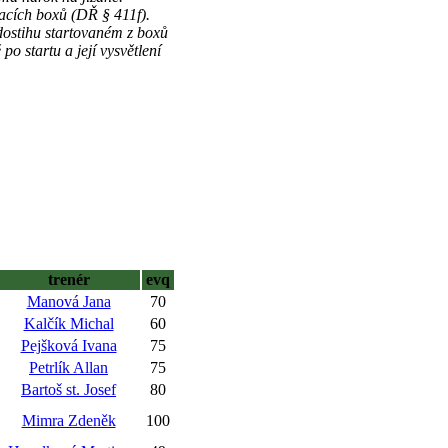
acích boxů (DŘ § 411f).
dostihu startovaném z boxů
startu a její vysvětlení
trenér
evq
Manová Jana
70
Kalčík Michal
60
Pejšková Ivana
75
Petrlík Allan
75
Bartoš st. Josef
80
Mimra Zdeněk
100