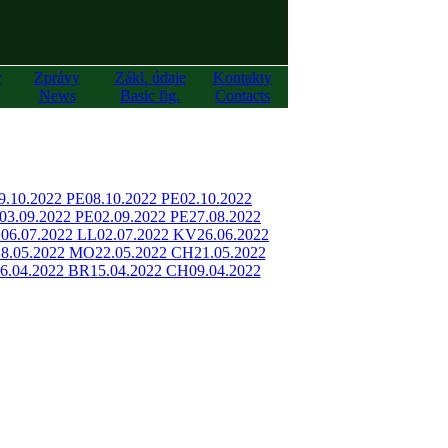
y
Zprávy
Zákl. údaje
Kontakty
News
Basic fig.
Contacts
9.10.2022 PE
08.10.2022 PE
02.10.2022
03.09.2022 PE
02.09.2022 PE
27.08.2022
H
06.07.2022 LL
02.07.2022 KV
26.06.2022
28.05.2022 MO
22.05.2022 CH
21.05.2022
6.04.2022 BR
15.04.2022 CH
09.04.2022