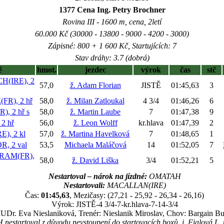
1377 Cena Ing. Petry Brochner
Rovina III - 1600 m, cena, 2letí
60.000 Kč (30000 - 13800 - 9000 - 4200 - 3000)
Zápisné: 800 + 1 600 Kč, Startujících: 7
Stav dráhy: 3.7 (dobrá)
ě
hmot.
jezdec
výrok
čas
stč
(IRE), 2
57,0
ž. Adam Florian
JISTĚ
01:45,63
3
FR), 2 hř
58,0
ž. Milan Zatloukal
4 3/4
01:46,26
6
), 2 hř
s
58,0
ž. Martin Laube
7
01:47,38
9
2 hř
56,0
ž. Leon Wolff
kr.hlava
01:47,39
2
), 2 kl
57,0
ž. Martina Havelková
7
01:48,65
1
, 2 val
53,5
Michaela Maláčová
14
01:52,05
7
AM(FR),
58,0
ž. David Liška
3/4
01:52,21
5
Nestartoval – nárok na jízdné:
OMATAH
Nestartovali:
MACALLAN(IRE)
Čas:
01:45,63
, Mezičasy: (27,21 - 25,92 - 26,34 - 26,16)
Výrok: JISTĚ-4 3/4-7-kr.hlava-7-14-3/4
MUDr. Eva Nieslaniková, Trenér: Nieslanik Miroslav, Chov: Bargain B
estartoval z důvodu nevstoupení do startovacích boxů, j. Fialová L. 