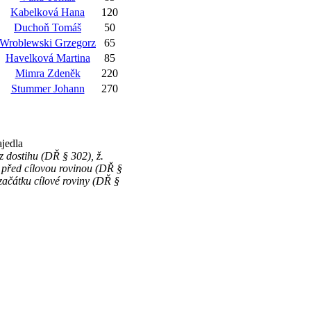
Kabelková Hana
120
Duchoň Tomáš
50
Wroblewski Grzegorz
65
Havelková Martina
85
Mimra Zdeněk
220
Stummer Johann
270
jedla
 dostihu (DŘ § 302), ž.
řed cílovou rovinou (DŘ §
ačátku cílové roviny (DŘ §