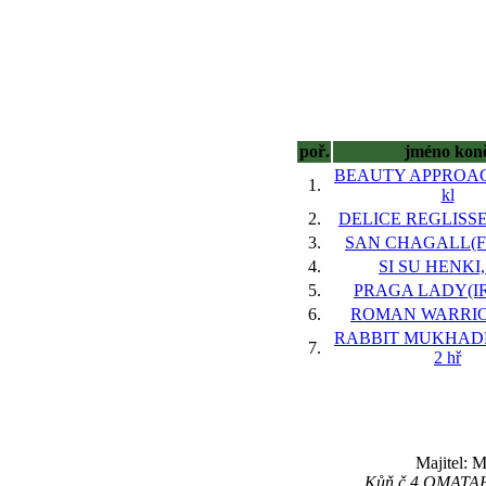
poř.
jméno kon
BEAUTY APPROACH
1.
kl
2.
DELICE REGLISSE(
3.
SAN CHAGALL(FR
4.
SI SU HENKI, 
5.
PRAGA LADY(IRE
6.
ROMAN WARRIOR
RABBIT MUKHADR
7.
2 hř
Majitel: 
Kůň č.4 OMATAH n