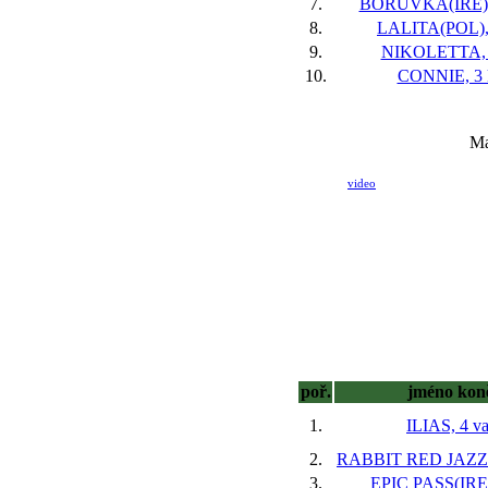
7.
BORUVKA(IRE),
8.
LALITA(POL), 
9.
NIKOLETTA, 
10.
CONNIE, 3 
Ma
video
poř.
jméno kon
1.
ILIAS, 4 va
2.
RABBIT RED JAZZ(I
3.
EPIC PASS(IRE)