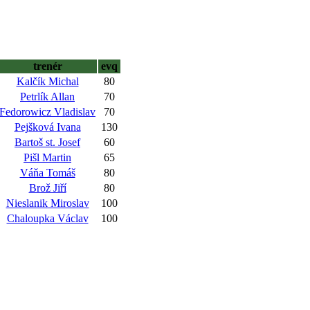
trenér
evq
Kalčík Michal
80
Petrlík Allan
70
Fedorowicz Vladislav
70
Pejšková Ivana
130
Bartoš st. Josef
60
Pišl Martin
65
Váňa Tomáš
80
Brož Jiří
80
Nieslanik Miroslav
100
Chaloupka Václav
100