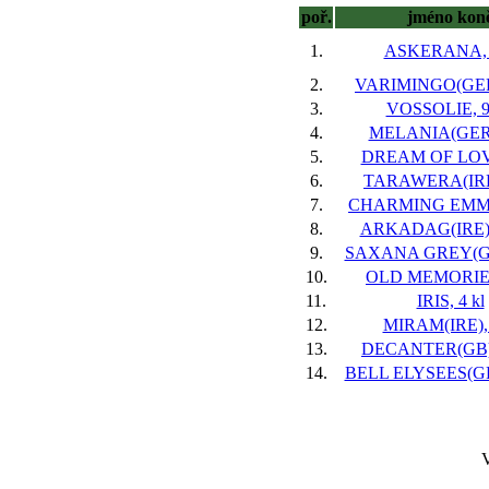
poř.
jméno kon
1.
ASKERANA, 3
2.
VARIMINGO(GER)
3.
VOSSOLIE, 9 
4.
MELANIA(GER),
5.
DREAM OF LOVE
6.
TARAWERA(IRE)
7.
CHARMING EMMA
8.
ARKADAG(IRE),
9.
SAXANA GREY(GB
10.
OLD MEMORIES,
11.
IRIS, 4 kl
12.
MIRAM(IRE), 
13.
DECANTER(GB),
14.
BELL ELYSEES(GB)
V