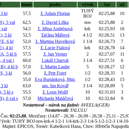
ě
hmot.
jezdec
výrok
čas
stč
TUHÝ
 kl
57,5
ž. Adam Florian
02:25,88
10
BOJ
, 5 val
62,5
ž. David Liška
nos
02:25,88
2
val
54,5
ž. Jiřina Andrésová
krk
02:25,93
16
 5 kl
52,5
Taťána Mášová
4 1/2
02:26,51
13
, 6 kl
52,0
ž. Martina Havelková
1 1/4
02:26,73
7
, 4 kl
57,5
ž. Lucie Fialová
krk
02:26,78
14
, 5 kl
b
57,5
ž. Jan Verner
2
02:27,07
11
 4 val
j
60,0
Lukáš Charvát
3 1/4
02:27,51
6
), 4 kl
b
57,0
ž. Martin Laube
5
02:28,27
12
 3 kl
56,0
ž. Petr Foret
1/2
02:28,35
1
55,0
Eva Buriánková, Mgr.
1/2
02:28,43
15
3 kl
63,0
am. Jan Kovář
3 1/4
02:28,89
5
 5 kl
s
55,5
ž. Leon Wolff
10
02:31,03
3
, 6 val
s
57,0
Michaela Maláčová
10
02:32,84
9
Nestartoval – nárok na jízdné:
AVEELA(GER)
Nestartovali:
TALULU
Čas:
02:25,88
, Mezičasy: (14,87 - 26,36 - 26,99 - 26,58 - 25,11 - 25,9
ýrok: TUHÝ BOJ-nos-krk-4 1/2-1 1/4-krk-2-3 1/4-5-1/2-1/2-3 1/4-10
Majitel: EPICOS, Trenér: Kabelková Hana, Chov: Hřebčín Napajedl