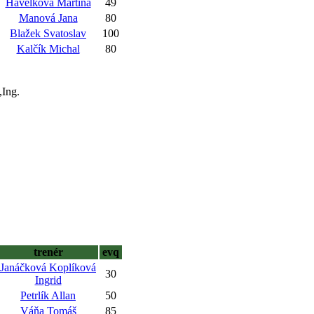
Havelková Martina
49
Manová Jana
80
Blažek Svatoslav
100
Kalčík Michal
80
,Ing.
trenér
evq
Janáčková Koplíková
30
Ingrid
Petrlík Allan
50
Váňa Tomáš
85