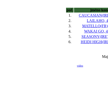
poř.
jméno kon
1.
CAUCASIAN(IRE)
2.
LAILAHO, 4
3.
MATELLO(FR), 
4.
WAKAI GO, 4
5.
SEASONY(IRE),
6.
HEIDI HIGH(IRE)
Maj
video