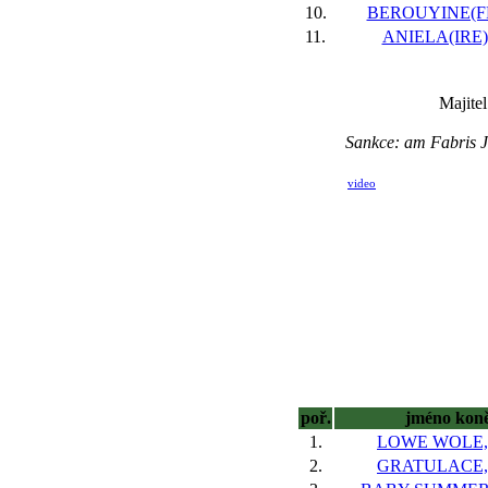
10.
BEROUYINE(FR)
11.
ANIELA(IRE),
Majite
Sankce: am Fabris J
video
poř.
jméno kon
1.
LOWE WOLE, 
2.
GRATULACE, 