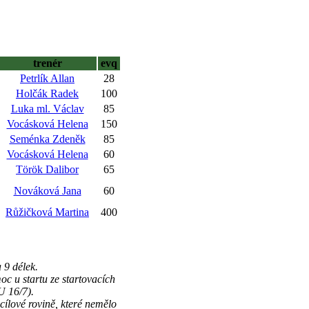
trenér
evq
Petrlík Allan
28
Holčák Radek
100
Luka ml. Václav
85
Vocásková Helena
150
Seménka Zdeněk
85
Vocásková Helena
60
Török Dalibor
65
Nováková Jana
60
Růžičková Martina
400
9 délek.
 u startu ze startovacích
 16/7).
lové rovině, které nemělo