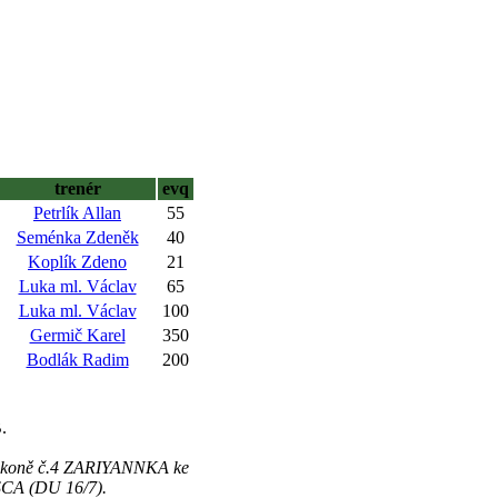
trenér
evq
Petrlík Allan
55
Seménka Zdeněk
40
Koplík Zdeno
21
Luka ml. Václav
65
Luka ml. Václav
100
Germič Karel
350
Bodlák Radim
200
.
ní koně č.4 ZARIYANNKA ke
SSCA (DU 16/7).