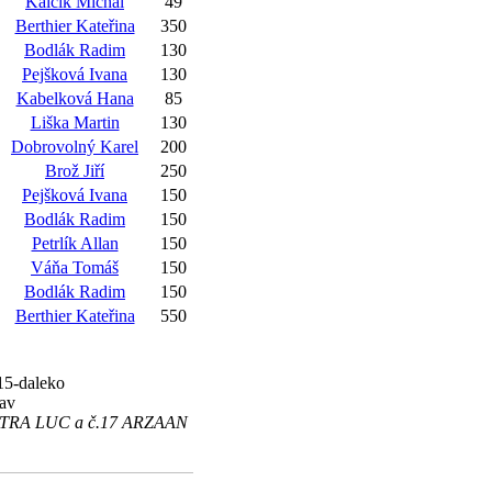
Kalčík Michal
49
Berthier Kateřina
350
Bodlák Radim
130
Pejšková Ivana
130
Kabelková Hana
85
Liška Martin
130
Dobrovolný Karel
200
Brož Jiří
250
Pejšková Ivana
150
Bodlák Radim
150
Petrlík Allan
150
Váňa Tomáš
150
Bodlák Radim
150
Berthier Kateřina
550
-15-daleko
lav
5 FATRA LUC a č.17 ARZAAN