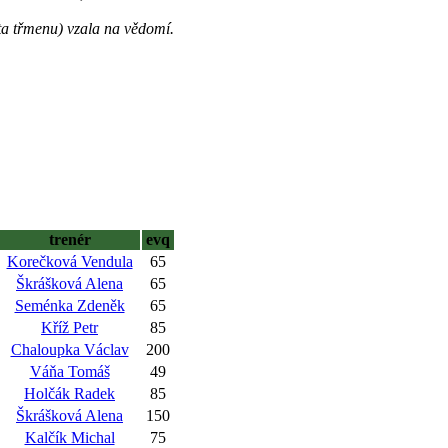
ta třmenu) vzala na vědomí.
trenér
evq
Korečková Vendula
65
Škrášková Alena
65
Seménka Zdeněk
65
Kříž Petr
85
Chaloupka Václav
200
Váňa Tomáš
49
Holčák Radek
85
Škrášková Alena
150
Kalčík Michal
75