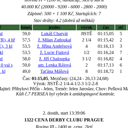
40.000 Kč (20000 - 9200 - 6000 - 2800 - 2000)
Zápisné: 500 + 1 100 Kč, Startujících: 7
Stav dráhy: 4.2 (dobrá až měkká)
ě
hmot.
jezdec
výrok
čas
stč
al
59,0
Lukáš Charvát
JISTĚ
01:15,05
5
), 4 hř
57,5
ž. Milan Zatloukal
2 1/4
01:15,42
2
, 3 kl
53,5
ž. Jiřina Andrésová
4
01:16,13
3
kl
53,5
ž. Lucie Fialová
1/2
01:16,24
7
al
58,0
ž. Jiří Chaloupka
3 1/2
01:16,82
4
0 val
s
59,0
am. Lenka Rájová
2
01:17,13
6
 kl
49,0
Taťána Mášová
8
01:18,72
1
Čas:
01:15,05
, Mezičasy: (24,24 - 26,13 24,68)
Výrok: JISTĚ-2 1/4-4-1/2-3 1/2-2-8
ajitel: Přibylovi Pěčín - Jelen, Trenér: Jelen Jaroslav, Chov: Pešlová M
Kůň č.7 PERSEA byl vybrán k antidopingové kontrole.
2. dostih, start 13:39:06
1322 CENA DERBY CLUBU PRAGUE
Rovina III - 1400 m, cena, 2letí