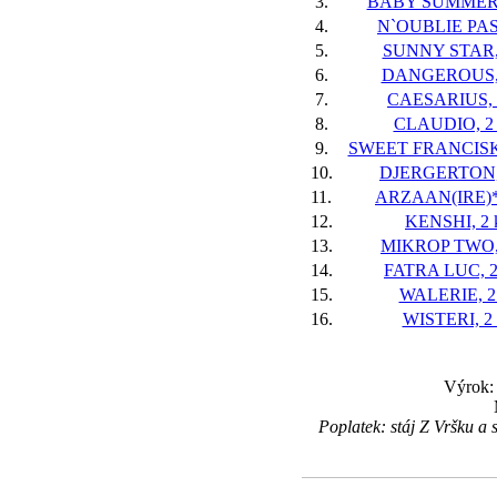
3.
BABY SUMMER,
4.
N`OUBLIE PAS,
5.
SUNNY STAR, 
6.
DANGEROUS, 
7.
CAESARIUS, 
8.
CLAUDIO, 2 
9.
SWEET FRANCISKA
10.
DJERGERTON, 
11.
ARZAAN(IRE)*,
12.
KENSHI, 2 
13.
MIKROP TWO, 
14.
FATRA LUC, 2
15.
WALERIE, 2 
16.
WISTERI, 2 
Výrok: 
Poplatek: stáj Z Vršku 