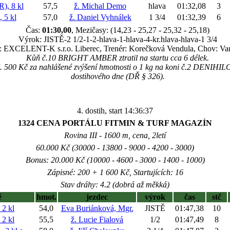
, 8 kl
57,5
ž. Michal Demo
hlava
01:32,08
3
 5 kl
57,0
ž. Daniel Vyhnálek
1 3/4
01:32,39
6
Čas:
01:30,00
, Mezičasy: (14,23 - 25,27 - 25,32 - 25,18)
Výrok: JISTĚ-2 1/2-1-2-hlava-1-hlava-4-kr.hlava-hlava-1 3/4
l: EXCELENT-K s.r.o. Liberec, Trenér: Korečková Vendula, Chov: Va
Kůň č.10 BRIGHT AMBER ztratil na startu cca 6 délek.
. 500 Kč za nahlášené zvýšení hmotnosti o 1 kg na koni č.2 DENIHI
dostihového dne (DŘ § 326).
4. dostih, start 14:36:37
1324 CENA PORTÁLU FITMIN & TURF MAGAZÍN
Rovina III - 1600 m, cena, 2letí
60.000 Kč (30000 - 13800 - 9000 - 4200 - 3000)
Bonus: 20.000 Kč (10000 - 4600 - 3000 - 1400 - 1000)
Zápisné: 200 + 1 600 Kč, Startujících: 16
Stav dráhy: 4.2 (dobrá až měkká)
ě
hmot.
jezdec
výrok
čas
stč
2 kl
54,0
Eva Buriánková, Mgr.
JISTĚ
01:47,38
10
2 kl
55,5
ž. Lucie Fialová
1/2
01:47,49
8