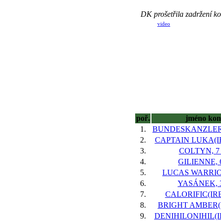
DK prošetřila zadržení k
video
poř.
jméno kon
1.
BUNDESKANZLER(I
2.
CAPTAIN LUKA(IRE
3.
COLTYN, 7 
4.
GILIENNE, 6
5.
LUCAS WARRIOR
6.
YASÁNEK, 3
7.
CALORIFIC(IRE)
8.
BRIGHT AMBER(FR
9.
DENIHILONIHIL(IR