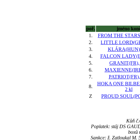
poř.
jméno kon
1.
FROM THE STARS(F
2.
LITTLE LORD(GER
3.
KLÁRA(HUN), 
4.
FALCON LADY(IRE
5.
GRANIT(FR), 
6.
MAXIENNE(IRE)
7.
PATRIOT(FR), 
HOKA ONE BILBE
8.
2 kl
Z
PROUD SOUL(POL
Kůň č.
Poplatek: stáj DS GAUD
boxů 
Sankce: ž. Zatloukal M.