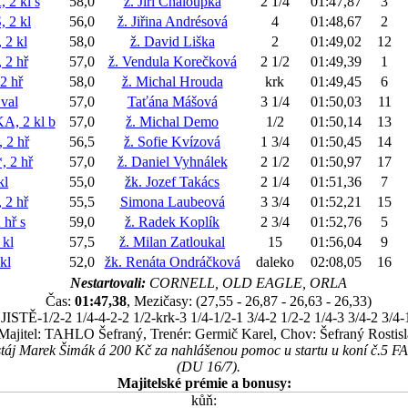
 2 kl
s
58,0
ž. Jiří Chaloupka
2 1/4
01:47,87
3
 2 kl
56,0
ž. Jiřina Andrésová
4
01:48,67
2
2 kl
58,0
ž. David Liška
2
01:49,02
12
2 hř
57,0
ž. Vendula Korečková
2 1/2
01:49,39
1
2 hř
58,0
ž. Michal Hrouda
krk
01:49,45
6
val
57,0
Taťána Mášová
3 1/4
01:50,03
11
, 2 kl
b
57,0
ž. Michal Demo
1/2
01:50,14
13
2 hř
56,5
ž. Sofie Kvízová
1 3/4
01:50,45
14
 2 hř
57,0
ž. Daniel Vyhnálek
2 1/2
01:50,97
17
kl
55,0
žk. Jozef Takács
2 1/4
01:51,36
7
2 hř
55,5
Simona Laubeová
3 3/4
01:52,21
15
 hř
s
59,0
ž. Radek Koplík
2 3/4
01:52,76
5
kl
57,5
ž. Milan Zatloukal
15
01:56,04
9
kl
52,0
žk. Renáta Ondráčková
daleko
02:08,05
16
Nestartovali:
CORNELL, OLD EAGLE, ORLA
Čas:
01:47,38
, Mezičasy: (27,55 - 26,87 - 26,63 - 26,33)
JISTĚ-1/2-2 1/4-4-2-2 1/2-krk-3 1/4-1/2-1 3/4-2 1/2-2 1/4-3 3/4-2 3/4
Majitel: TAHLO Šefraný, Trenér: Germič Karel, Chov: Šefraný Rostis
a stáj Marek Šimák á 200 Kč za nahlášenou pomoc u startu u koní č.
(DU 16/7).
Majitelské prémie a bonusy:
kůň: