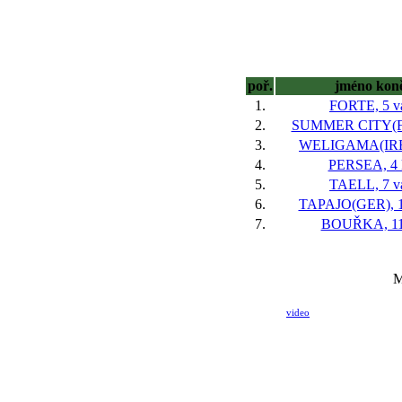
poř.
jméno kon
1.
FORTE, 5 v
2.
SUMMER CITY(FR
3.
WELIGAMA(IRE)
4.
PERSEA, 4 
5.
TAELL, 7 v
6.
TAPAJO(GER), 1
7.
BOUŘKA, 11
M
video