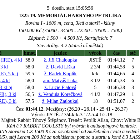
5. dostih, start 15:05:56
1325 19. MEMORIÁL HARRYHO PETRLÍKA
Rovina I - 1600 m, cena, 3letí a starší - klisny
150.000 Kč (75000 - 34500 - 22500 - 10500 - 7500)
Zápisné: 1 500 + 4 500 Kč, Startujících: 7
Stav dráhy: 4.2 (dobrá až měkká)
ě
hmot.
jezdec
výrok
čas
stč
RE), 4 kl
58,0
ž. Jiří Chaloupka
JISTĚ
01:44,12
7
3 kl
58,0
ž. David Liška
2 3/4
01:44,58
5
), 5 kl
j
59,5
ž. Radek Koplík
krk
01:44,65
4
4 kl
58,0
am. Matyáš Luka
3 1/2
01:45,33
6
3 kl
bj
58,0
ž. Lucie Fialová
5
01:46,38
3
), 3 kl
56,5
ž. Vendula Korečková
4 1/2
01:47,29
1
), 3 kl
57,5
ž. Milan Zatloukal
18
01:51,07
2
Čas:
01:44,12
, Mezičasy: (26,20 - 26,14 - 25,41 - 26,37)
Výrok: JISTĚ-2 3/4-krk-3 1/2-5-4 1/2-18
Majitel: Rabbit Trhový Štěpánov, Trenér: Petrlík Allan, Chov: White B
Kůň č.7 RABBIT COULSTY byl vybrán k antidopingové kontrole.
NS Slovakia CZ 1500 Kč za osvobození od zkušebního cvalu a vede
6/5), stáj Leram 200 Kč za nahlášenou pomoc u startu u koně č.3 LA