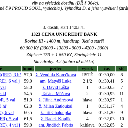
vliv na výsledek dostihu (DŘ § 364c).
oně č.9 PROUD SOUL, vyslechla j. Vyhnálka D. a jeho vysvětlení (ztrá
3. dostih, start 14:03:41
1323 CENA UNICREDIT BANK
Rovina III - 1400 m, handicap, 3letí a starší
60.000 Kč (30000 - 13800 - 9000 - 4200 - 3000)
Zápisné: 750 + 1 650 Kč, Startujících: 11
Stav dráhy: 4.2 (dobrá až měkká)
ě
hmot.
jezdec
výrok
čas
stč
RE), 3 hř
57,0
ž. Vendula Korečková
JISTĚ
01:30,00
8
), 6 val
j
59,0
am. Matyáš Luka
2 1/2
01:30,41
5
val
58,0
ž. David Liška
1
01:30,63
7
 kl
54,5
Taťána Mášová
2
01:30,95
11
, 5 val
51,0
ž. Jiřina Andrésová
hlava
01:30,97
1
 hř
62,0
ž. Milan Zatloukal
1
01:31,17
4
, 6 val
60,5
ž. Jiří Chaloupka
hlava
01:31,20
9
), 5 val
61,5
ž. Radek Koplík
4
01:32,03
10
E), 4 val
j
59,0
am. Jindřich Fabris
kr.hlava
01:32,05
2