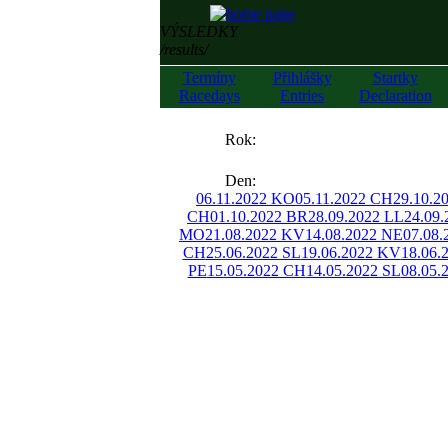
VÝSLEDKY
/results/
Termíny
Přihlášky
Startky
Racedays
Entries
Declaration
««
Rok:
»»
Den:
06.11.2022 KO
05.11.2022 CH
29.10.2
CH
01.10.2022 BR
28.09.2022 LL
24.09
MO
21.08.2022 KV
14.08.2022 NE
07.08
CH
25.06.2022 SL
19.06.2022 KV
18.06.
PE
15.05.2022 CH
14.05.2022 SL
08.05.