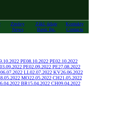
y
Zprávy
Zákl. údaje
Kontakty
News
Basic fig.
Contacts
9.10.2022 PE
08.10.2022 PE
02.10.2022
03.09.2022 PE
02.09.2022 PE
27.08.2022
H
06.07.2022 LL
02.07.2022 KV
26.06.2022
28.05.2022 MO
22.05.2022 CH
21.05.2022
6.04.2022 BR
15.04.2022 CH
09.04.2022