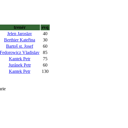
trenér
evq
Jelen Jaroslav
40
Berthier Kateřina
30
Bartoš st. Josef
60
Fedorowicz Vladislav
85
Kantek Petr
75
Juránek Petr
60
Kantek Petr
130
arie