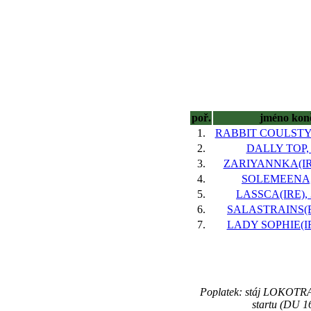
poř.
jméno kon
1.
RABBIT COULSTY(I
2.
DALLY TOP, 
3.
ZARIYANNKA(IRE
4.
SOLEMEENA, 
5.
LASSCA(IRE), 
6.
SALASTRAINS(FR
7.
LADY SOPHIE(IRE
Poplatek: stáj LOKOTRA
startu (DU 1