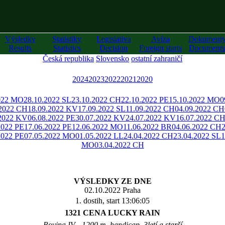
Výsledky
Statistiky
Legislativa
Avíza
Dokument
Results
Statistics
Decision
Foreign starts
Documents
Česká republika
Slovensko
ostatní zahraničí
2024
2023
2022
2021
2020
022 MO
28.10.2022 SL
23.10.2022 CH
22.10.2022 PE
15.10.2022 MO
0
.2022 CH
18.09.2022 KV
17.09.2022 SL
11.09.2022 CH
04.09.2022 CH
.2022 KV
06.08.2022 PE
30.07.2022 KV
24.07.2022 KV
16.07.2022 C
2022 PE
17.06.2022 PE
12.06.2022 MO
11.06.2022 BR
04.06.2022 CH
2022 PE
07.05.2022 MO
01.05.2022 LL
24.04.2022 CH
23.04.2022 SL
1
MO
03.04.2022 CH
VÝSLEDKY ZE DNE
02.10.2022 Praha
1. dostih, start 13:06:05
1321 CENA LUCKY RAIN
Rovina IV - 1200 m, handicap, 3letí a starší