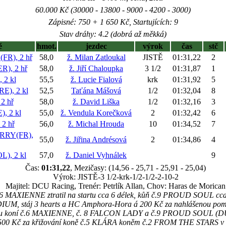
60.000 Kč (30000 - 13800 - 9000 - 4200 - 3000)
Zápisné: 750 + 1 650 Kč, Startujících: 9
Stav dráhy: 4.2 (dobrá až měkká)
ě
hmot.
jezdec
výrok
čas
stč
R), 2 hř
58,0
ž. Milan Zatloukal
JISTĚ
01:31,22
2
), 2 hř
58,0
ž. Jiří Chaloupka
3 1/2
01:31,87
1
2 kl
55,5
ž. Lucie Fialová
krk
01:31,92
5
), 2 kl
52,5
Taťána Mášová
1/2
01:32,04
8
2 hř
58,0
ž. David Liška
1/2
01:32,16
3
, 2 kl
55,0
ž. Vendula Korečková
2
01:32,42
6
2 hř
56,0
ž. Michal Hrouda
10
01:34,52
7
RRY(FR),
55,0
ž. Jiřina Andrésová
2
01:34,86
4
), 2 kl
57,0
ž. Daniel Vyhnálek
9
Čas:
01:31,22
, Mezičasy: (14,56 - 25,71 - 25,91 - 25,04)
Výrok: JISTĚ-3 1/2-krk-1/2-1/2-2-10-2
Majitel: DCU Racing, Trenér: Petrlík Allan, Chov: Haras de Morican
6 MAXIENNE ztratil na startu cca 6 délek, kůň č.9 PROUD SOUL cca 
IUM, stáj 3 hearts a HC Amphora-Hora á 200 Kč za nahlášenou pomoc
u koní č.6 MAXIENNE, č. 8 FALCON LADY a č.9 PROUD SOUL (DU
 500 Kč za křižování koně č.5 KLÁRA koněm č.2 FROM THE STARS v cí