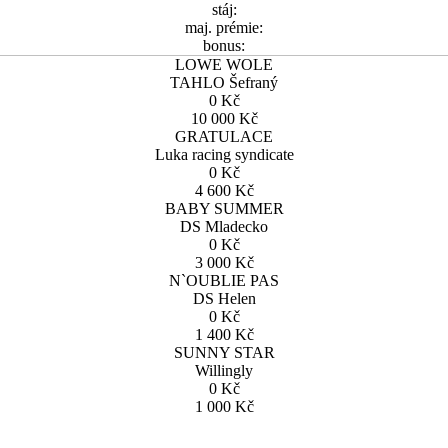
stáj:
maj. prémie:
bonus:
LOWE WOLE
TAHLO Šefraný
0 Kč
10 000 Kč
GRATULACE
Luka racing syndicate
0 Kč
4 600 Kč
BABY SUMMER
DS Mladecko
0 Kč
3 000 Kč
N`OUBLIE PAS
DS Helen
0 Kč
1 400 Kč
SUNNY STAR
Willingly
0 Kč
1 000 Kč