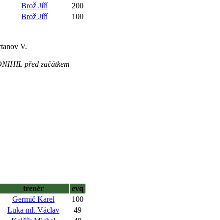
Brož Jiří
200
Brož Jiří
100
rtanov V.
LONIHIL před začátkem
trenér
evq
Germič Karel
100
Luka ml. Václav
49