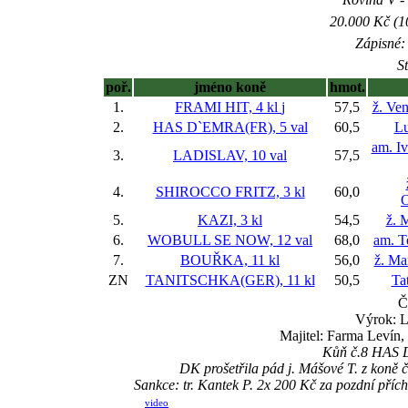
20.000 Kč (1
Zápisné: 
S
poř.
jméno koně
hmot.
1.
FRAMI HIT, 4 kl
j
57,5
ž. Ve
2.
HAS D`EMRA(FR), 5 val
60,5
Lu
am. I
3.
LADISLAV, 10 val
57,5
4.
SHIROCCO FRITZ, 3 kl
60,0
O
5.
KAZI, 3 kl
54,5
ž. 
6.
WOBULL SE NOW, 12 val
68,0
am. T
7.
BOUŘKA, 11 kl
56,0
ž. Ma
ZN
TANITSCHKA(GER), 11 kl
50,5
Ta
Č
Výrok: L
Majitel: Farma Levín,
Kůň č.8 HAS D´
DK prošetřila pád j. Mášové T. z koně 
Sankce: tr. Kantek P. 2x 200 Kč za pozdní p
video