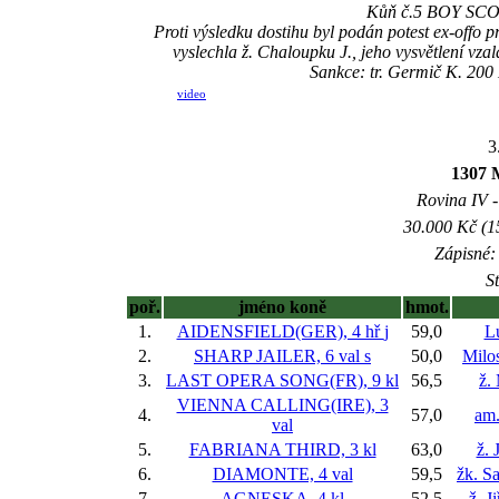
Kůň č.5 BOY SCOUT
Proti výsledku dostihu byl podán potest ex-offo
vyslechla ž. Chaloupku J., jeho vysvětlení v
Sankce: tr. Germič K. 200
video
3
1307 
Rovina IV -
30.000 Kč (1
Zápisné: 
S
poř.
jméno koně
hmot.
1.
AIDENSFIELD(GER), 4 hř
j
59,0
L
2.
SHARP JAILER, 6 val
s
50,0
Milo
3.
LAST OPERA SONG(FR), 9 kl
56,5
ž.
VIENNA CALLING(IRE), 3
4.
57,0
am.
val
5.
FABRIANA THIRD, 3 kl
63,0
ž. 
6.
DIAMONTE, 4 val
59,5
žk. S
7.
AGNESKA, 4 kl
52,5
ž. J