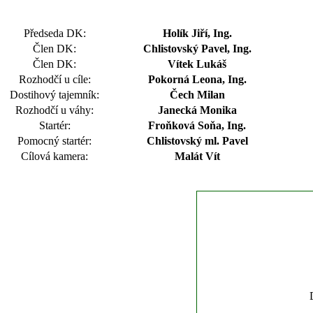
Předseda DK:
Holík Jiří, Ing.
Člen DK:
Chlistovský Pavel, Ing.
Člen DK:
Vítek Lukáš
Rozhodčí u cíle:
Pokorná Leona, Ing.
Dostihový tajemník:
Čech Milan
Rozhodčí u váhy:
Janecká Monika
Startér:
Froňková Soňa, Ing.
Pomocný startér:
Chlistovský ml. Pavel
Cílová kamera:
Malát Vít