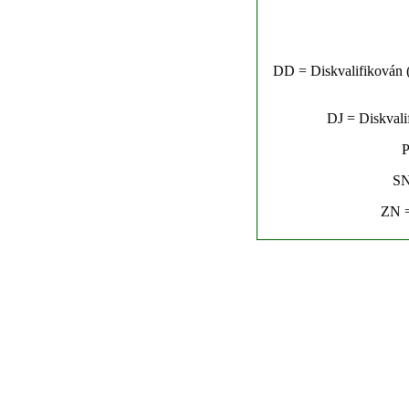
DD = Diskvalifikován (n
DJ = Diskvalif
P
SN
ZN =