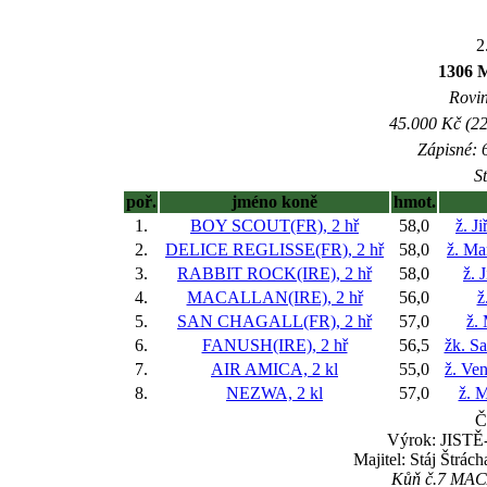
2
1306 
Rovin
45.000 Kč (22
Zápisné: 6
S
poř.
jméno koně
hmot.
1.
BOY SCOUT(FR), 2 hř
58,0
ž. J
2.
DELICE REGLISSE(FR), 2 hř
58,0
ž. Ma
3.
RABBIT ROCK(IRE), 2 hř
58,0
ž. 
4.
MACALLAN(IRE), 2 hř
56,0
ž
5.
SAN CHAGALL(FR), 2 hř
57,0
ž.
6.
FANUSH(IRE), 2 hř
56,5
žk. S
7.
AIR AMICA, 2 kl
55,0
ž. Ve
8.
NEZWA, 2 kl
57,0
ž. M
Č
Výrok: JISTĚ-1
Majitel: Stáj Štrá
Kůň č.7 MACAL