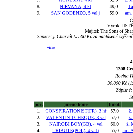
8.
NIRVANA, 4 kl
49,0
Ta
9.
SAN GODENZO, 5 val
j
59,0
am. 
Č
Výrok: JISTĚ-
Majitel: The Sons of Sha
Sankce: j. Charvát L. 500 Kč za nahlášené zvýše
video
4
1308 Ce
Rovina IV
30.000 Kč (1
Zápisné: 
S
poř.
jméno koně
hmot.
1.
CONSPIRATIONIST(FR), 3 hř
57,0
ž.
2.
VALENTIN TCHEQUE, 3 val
57,0
ž.
3.
NAIROBI BOY(GB), 4 val
60,0
ž. 
4.
TRIBUTE(POL), 4 val
j
55,0
am. 