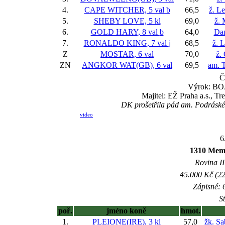
4.
CAPE WITCHER, 5 val
b
66,5
ž. L
5.
SHEBY LOVE, 5 kl
69,0
ž. 
6.
GOLD HARY, 8 val
b
64,0
Da
7.
RONALDO KING, 7 val
j
68,5
ž. 
Z
MOSTAR, 6 val
70,0
ž.
ZN
ANGKOR WAT(GB), 6 val
69,5
am. 
Č
Výrok: BOJ
Majitel: EŽ Praha a.s., T
DK prošetřila pád am. Podráské
video
6
1310 Memo
Rovina II
45.000 Kč (22
Zápisné: 6
S
poř.
jméno koně
hmot.
1.
PLEIONE(IRE), 3 kl
57,0
žk. S