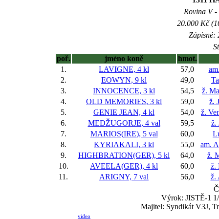
Rovina V - 
20.000 Kč (1
Zápisné: 
S
poř.
jméno koně
hmot.
1.
LAVIGNE, 4 kl
57,0
am
2.
EOWYN, 9 kl
49,0
Ta
3.
INNOCENCE, 3 kl
54,5
ž. Ma
4.
OLD MEMORIES, 3 kl
59,0
ž. 
5.
GENIE JEAN, 4 kl
54,0
ž. Ve
6.
MEDŽUGORJE, 4 val
59,5
ž.
7.
MARIOS(IRE), 5 val
60,0
L
8.
KYRIAKALI, 3 kl
55,0
am. A
9.
HIGHBRATION(GER), 5 kl
64,0
ž. 
10.
AVEELA(GER), 4 kl
60,0
ž.
11.
ARIGNY, 7 val
56,0
ž.
Č
Výrok: JISTĚ-1 1/4
Majitel: Syndikát V3J, T
video