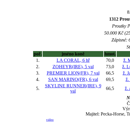
8
1312 Prou
Proutky IV
50.000 Kč (25
Zápisné: 6
S
poř.
jméno koně
hmot.
1.
LA CORAL, 6 hř
70,0
ž. 
2.
ZOHEYR(IRE), 5 val
73,0
ž. 
3.
PREMIER LION(FR), 7 val
66,5
ž. 
4.
SAN MARINO(FR), 6 val
69,5
ž.
SKYLINE RUNNER(IRE), 9
5.
66,5
ž.
val
N
Č
Výr
Majitel: Pecka-Horse, T
video