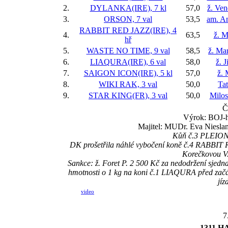
2.
DYLANKA(IRE), 7 kl
57,0
ž. Ve
3.
ORSON, 7 val
53,5
am. A
RABBIT RED JAZZ(IRE), 4
4.
63,5
ž. M
hř
5.
WASTE NO TIME, 9 val
58,5
ž. Ma
6.
LIAQURA(IRE), 6 val
58,0
ž. 
7.
SAIGON ICON(IRE), 5 kl
57,0
ž. 
8.
WIKI RAK, 3 val
50,0
Ta
9.
STAR KING(FR), 3 val
50,0
Milos
Č
Výrok: BOJ-hl
Majitel: MUDr. Eva Nieslani
Kůň č.3 PLEIONE
DK prošetřila náhlé vybočení koně č.4 RABBIT RE
Korečkovou V. 
Sankce: ž. Foret P. 2 500 Kč za nedodržení sjed
hmotnosti o 1 kg na koni č.1 LIAQURA před začá
jíz
video
7
1311 HA