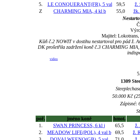
5.
LE CONQUERANT(FR), 5 val
59,5
ž.
Z
CHARMING MIA, 4 kl
b
55,0
žk.
Nestarto
Č
Výro
Majitel: Lokotrans
Kůň č.2 NOWIT v dostihu nestartoval pro pád ž. An
DK prošetřila zadržení koně č.3 CHARMING MIA, vys
indisp
video
5
1309 Ste
Steeplechase
50.000 Kč (25
Zápisné: 6
S
poř.
jméno koně
hmot.
1.
SWAN PRINCESS, 6 kl
j
65,5
ž.
2.
MEADOW LIFE(POL), 4 val
b
69,5
ž. 
3.
DOVALWEENO(GB), 5 val
71,0
ž.