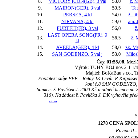
8.
VICTORY ICON(GB), 3 val
53,0
ž. 
9.
MAIRON(GER), 3 val
50,5
Ta
10.
PERSEA, 4 kl
54,0
ž. Ji
11.
NIRVANA, 4 kl
59,0
am. J
12.
FURTFIT(FR), 3 val
56,0
ž
LAST OPERA SONG(FR), 9
13.
56,5
ž. 
kl
14.
AVEELA(GER), 4 kl
58,0
žk. M
15.
SAN GODENZO, 5 val
j
53,0
Milos
Čas:
01:55,08
, Mezič
Výrok: TUHÝ BOJ-nos-2-1 1/4-kr
Majitel: BoKaBau s.r.o., T
Poplatek: stáje FVE – Relay JK Levín, R Kirgasser
koní č.8 SAN GODENZO, 
Sankce: ž. Pavlíček J. 2000 Kč a odnětí licence na
316). Na žádost ž. Pavlíčka J. DK vyhověla přelo
video
5
1278 CENA SPOLE
Rovina II -
90.000 Kč (45