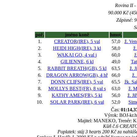
Rovina II -
90.000 Kč (45
Zápisné: 9
S
poř.
jméno koně
hmot.
1.
CREATOR(IRE), 5 val
57,0
ž. Ve
2.
HEIDI HIGH(IRE), 3 kl
58,0
ž
3.
WAKAI GO, 4 val
j
60,0
ž
4.
GILIENNE, 6 kl
49,0
Ta
5.
RABBIT BREATH(GB), 5 kl
63,5
ž. 
6.
DRAGON ARROW(GB), 4 hř
66,0
ž.
7.
DONN CLIFS(IRE), 5 val
65,5
žk. S
8.
MOLLYS BEST(FR), 8 val
s
63,0
ž. M
9.
KATHY AMES(FR), 5 kl
56,0
ž. J
10.
SOLAR PARK(IRE), 6 val
52,0
Sim
Čas:
01:14,3
Výrok: BOJ-kr.hl
Majitel: MANEKO, Trenér: K
Kůň č.6 CREATOR 
Poplatek: stáj 3 hearts 200 Kč za nah