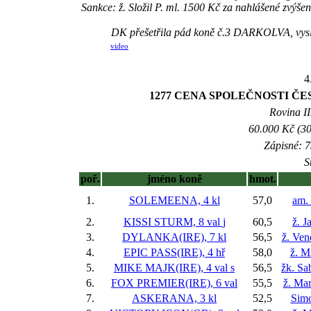
Sankce: ž. Složil P. ml. 1500 Kč za nahlášené zvý
DK přešetřila pád koně č.3 DARKOLVA, vyslec
video
4
1277 CENA SPOLEČNOSTI ČES
Rovina II
60.000 Kč (30
Zápisné: 7
S
poř.
jméno koně
hmot.
1.
SOLEMEENA, 4 kl
57,0
am.
2.
KISSI STURM, 8 val
j
60,5
ž. J
3.
DYLANKA(IRE), 7 kl
56,5
ž. Ven
4.
EPIC PASS(IRE), 4 hř
58,0
ž. M
5.
MIKE MAJK(IRE), 4 val
s
56,5
žk. Sa
6.
FOX PREMIER(IRE), 6 val
55,5
ž. Ma
7.
ASKERANA, 3 kl
52,5
Sim