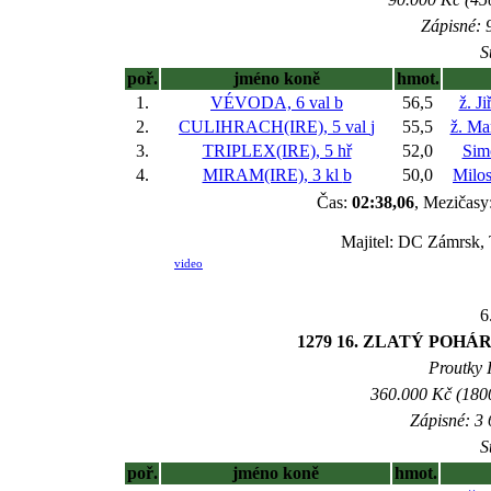
Zápisné: 9
S
poř.
jméno koně
hmot.
1.
VÉVODA, 6 val
b
56,5
ž. J
2.
CULIHRACH(IRE), 5 val
j
55,5
ž. Ma
3.
TRIPLEX(IRE), 5 hř
52,0
Sim
4.
MIRAM(IRE), 3 kl
b
50,0
Milos
Čas:
02:38,06
, Mezičasy:
Majitel: DC Zámrsk,
video
6
1279 16. ZLATÝ POHÁ
Proutky I
360.000 Kč (1800
Zápisné: 3 
S
poř.
jméno koně
hmot.