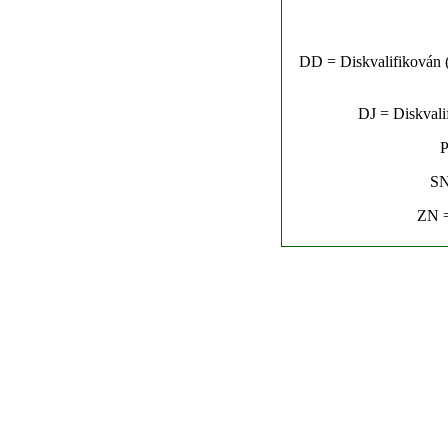
DD = Diskvalifikován (n
DJ = Diskvalif
P
SN
ZN =