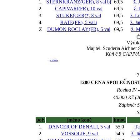
1.
STERNKRANZ(GER), 8 val
bj
69,5
ž. 
2.
CAPIVARI(FR), 10 val
69,5
ž. 
3.
STUKE(GER)*, 8 val
69,5
ž. L
4.
RATE(FR), 5 val
j
69,5
ž. J
Z
DUMON ROCLAY(FR), 5 val
69,5
ž. 
Č
Výrok
Majitel: Scuderia Aichner 
Kůň č.5 CAPIVARI
video
7
1280 CENA SPOLEČNOSTI
Rovina IV -
40.000 Kč (2
Zápisné: 5
S
poř.
jméno koně
hmot.
1.
DANCER OF DENALI, 5 val
55,0
Ta
2.
VOSSOLIE, 9 val
54,5
ž. J