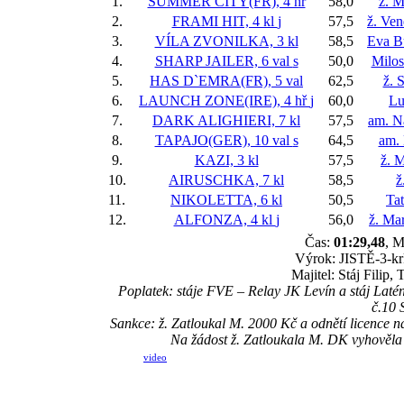
1.
SUMMER CITY(FR), 4 hř
58,0
ž. M
2.
FRAMI HIT, 4 kl
j
57,5
ž. Ve
3.
VÍLA ZVONILKA, 3 kl
58,5
Eva B
4.
SHARP JAILER, 6 val
s
50,0
Milos
5.
HAS D`EMRA(FR), 5 val
62,5
ž. 
6.
LAUNCH ZONE(IRE), 4 hř
j
60,0
Lu
7.
DARK ALIGHIERI, 7 kl
57,5
am. Na
8.
TAPAJO(GER), 10 val
s
64,5
am.
9.
KAZI, 3 kl
57,5
ž. 
10.
AIRUSCHKA, 7 kl
58,5
ž
11.
NIKOLETTA, 6 kl
50,5
Ta
12.
ALFONZA, 4 kl
j
56,0
ž. Ma
Čas:
01:29,48
, M
Výrok: JISTĚ-3-krk
Majitel: Stáj Filip,
Poplatek: stáje FVE – Relay JK Levín a stáj Lat
č.10
Sankce: ž. Zatloukal M. 2000 Kč a odnětí licence n
Na žádost ž. Zatloukala M. DK vyhověla 
video