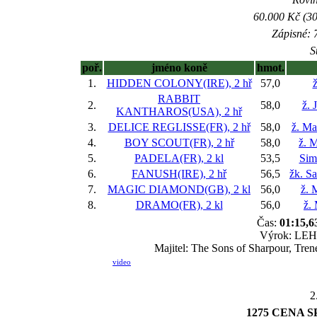
60.000 Kč (30
Zápisné: 7
S
poř.
jméno koně
hmot.
1.
HIDDEN COLONY(IRE), 2 hř
57,0
ž
RABBIT
2.
58,0
ž. 
KANTHAROS(USA), 2 hř
3.
DELICE REGLISSE(FR), 2 hř
58,0
ž. Ma
4.
BOY SCOUT(FR), 2 hř
58,0
ž. M
5.
PADELA(FR), 2 kl
53,5
Sim
6.
FANUSH(IRE), 2 hř
56,5
žk. S
7.
MAGIC DIAMOND(GB), 2 kl
56,0
ž. 
8.
DRAMO(FR), 2 kl
56,0
ž.
Čas:
01:15,6
Výrok: LEHC
Majitel: The Sons of Sharpour, Tre
video
2
1275 CENA S