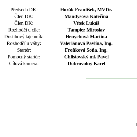
Předseda DK:
Horák František, MVDr.
Člen DK:
Mandysová Kateřina
Člen DK:
Vítek Lukáš
Rozhodčí u cíle:
Tampier Miroslav
Dostihový tajemník:
Henychová Martina
Rozhodčí u váhy:
Valeriánová Pavlína, Ing.
Startér:
Froňková Soňa, Ing.
Pomocný startér:
Chlistovský ml. Pavel
Cílová kamera:
Dobrovolný Karel