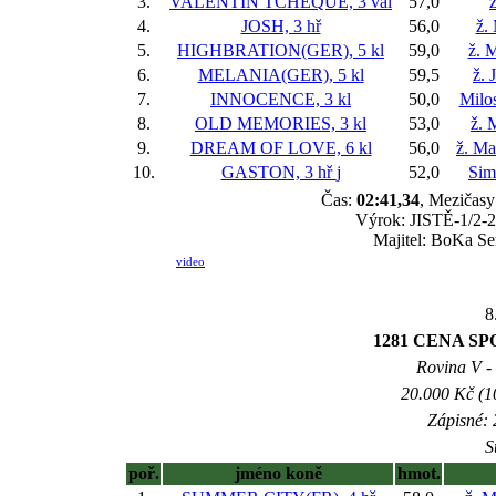
3.
VALENTIN TCHEQUE, 3 val
57,0
ž
4.
JOSH, 3 hř
56,0
ž.
5.
HIGHBRATION(GER), 5 kl
59,0
ž. 
6.
MELANIA(GER), 5 kl
59,5
ž. 
7.
INNOCENCE, 3 kl
50,0
Milo
8.
OLD MEMORIES, 3 kl
53,0
ž. 
9.
DREAM OF LOVE, 6 kl
56,0
ž. Ma
10.
GASTON, 3 hř
j
52,0
Sim
Čas:
02:41,34
, Mezičasy:
Výrok: JISTĚ-1/2-2 
Majitel: BoKa Se
video
8
1281 CENA SP
Rovina V - 
20.000 Kč (1
Zápisné: 
S
poř.
jméno koně
hmot.