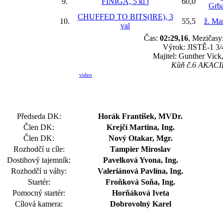
9.
FINIGA, 5 kl
j
60,0
Grba
CHUFFED TO BITS(IRE), 3
10.
55,5
ž. Ma
val
Čas:
02:29,16
, Mezičasy:
Výrok: JISTĚ-1 3/4
Majitel: Gunther Vick
Kůň č.6 AKACIE 
video
Předseda DK:
Horák František, MVDr.
Člen DK:
Krejčí Martina, Ing.
Člen DK:
Nový Otakar, Mgr.
Rozhodčí u cíle:
Tampier Miroslav
Dostihový tajemník:
Pavelková Yvona, Ing.
Rozhodčí u váhy:
Valeriánová Pavlína, Ing.
Startér:
Froňková Soňa, Ing.
Pomocný startér:
Horňáková Iveta
Cílová kamera:
Dobrovolný Karel