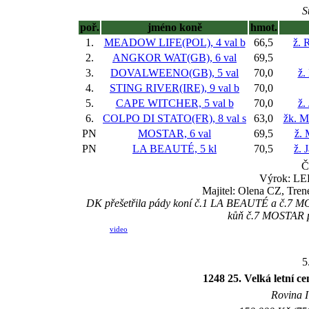
S
poř.
jméno koně
hmot.
1.
MEADOW LIFE(POL), 4 val
b
66,5
ž. 
2.
ANGKOR WAT(GB), 6 val
69,5
3.
DOVALWEENO(GB), 5 val
70,0
ž.
4.
STING RIVER(IRE), 9 val
b
70,0
5.
CAPE WITCHER, 5 val
b
70,0
ž.
6.
COLPO DI STATO(FR), 8 val
s
63,0
žk. M
PN
MOSTAR, 6 val
69,5
ž. 
PN
LA BEAUTÉ, 5 kl
70,5
ž. 
Č
Výrok: LEH
Majitel: Olena CZ, Tre
DK přešetřila pády koní č.1 LA BEAUTÉ a č.7 MO
kůň č.7 MOSTAR p
video
5
1248 25. Velká letn
Rovina I 