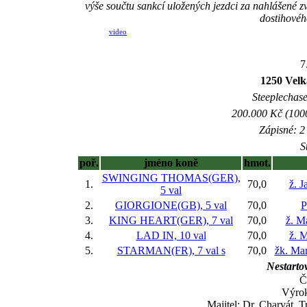
výše součtu sankcí uložených jezdci za nahlášené 
dostihovéh
video
7
1250 Velk
Steeplechase
200.000 Kč (1000
Zápisné: 2 
S
poř.
jméno koně
hmot.
SWINGING THOMAS(GER),
1.
70,0
ž. J
5 val
2.
GIORGIONE(GB), 5 val
70,0
P
3.
KING HEART(GER), 7 val
70,0
ž. M
4.
LAD IN, 10 val
70,0
ž. M
5.
STARMAN(FR), 7 val
s
70,0
žk. Ma
Nestartov
Č
Výro
Majitel: Dr. Charvát, 