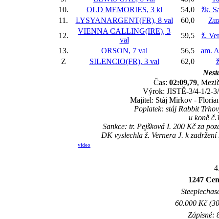
10.
OLD MEMORIES, 3 kl
54,0
žk. S
11.
LYSYANARGENT(FR), 8 val
60,0
Zuz
VIENNA CALLING(IRE), 3
12.
59,5
ž. Ve
val
13.
ORSON, 7 val
56,5
am. 
Z
SILENCIO(FR), 3 val
62,0
ž
Nesta
Čas:
02:09,79
, Mezič
Výrok: JISTĚ-3/4-1/2-3/4
Majitel: Stáj Mirkov - Floria
Poplatek: stáj Rabbit Trho
u koně č
Sankce: tr. Pejšková I. 200 Kč za p
DK vyslechla ž. Vernera J. k zadržení
video
4
1247 Cen
Steeplechase
60.000 Kč (30
Zápisné: 8