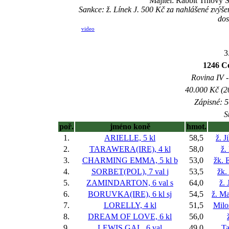
Majitel: Rabbit Trhový Š
Sankce: ž. Línek J. 500 Kč za nahlášené zvý
dos
video
3
1246 
Rovina IV -
40.000 Kč (2
Zápisné: 5
S
poř.
jméno koně
hmot.
1.
ARIELLE, 5 kl
58,5
ž. J
2.
TARAWERA(IRE), 4 kl
58,0
ž.
3.
CHARMING EMMA, 5 kl
b
53,0
žk. 
4.
SORBET(POL), 7 val
j
53,5
žk.
5.
ZAMINDARTON, 6 val
s
64,0
ž. 
6.
BORUVKA(IRE), 6 kl
sj
54,5
ž. M
7.
LORELLY, 4 kl
51,5
Milo
8.
DREAM OF LOVE, 6 kl
56,0
9.
LEWIS GAL, 6 val
49,0
T