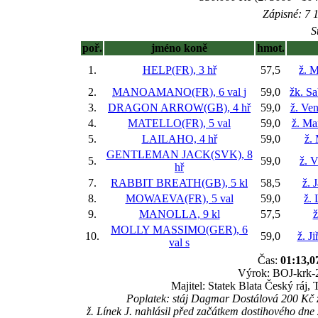
Zápisné: 7 1
S
poř.
jméno koně
hmot.
1.
HELP(FR), 3 hř
57,5
ž. M
2.
MANOAMANO(FR), 6 val
j
59,0
žk. S
3.
DRAGON ARROW(GB), 4 hř
59,0
ž. Ve
4.
MATELLO(FR), 5 val
59,0
ž. Ma
5.
LAILAHO, 4 hř
59,0
ž.
GENTLEMAN JACK(SVK), 8
5.
59,0
ž. 
hř
7.
RABBIT BREATH(GB), 5 kl
58,5
ž. 
8.
MOWAEVA(FR), 5 val
59,0
ž. 
9.
MANOLLA, 9 kl
57,5
ž
MOLLY MASSIMO(GER), 6
10.
59,0
ž. J
val
s
Čas:
01:13,0
Výrok: BOJ-krk-2 
Majitel: Statek Blata Český ráj, 
Poplatek: stáj Dagmar Dostálová 200 Kč
ž. Línek J. nahlásil před začátkem dostihového dne