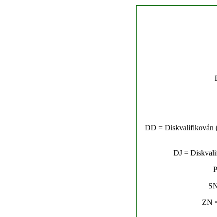
DD = Diskvalifikován (n
DJ = Diskvalif
P
SN
ZN =