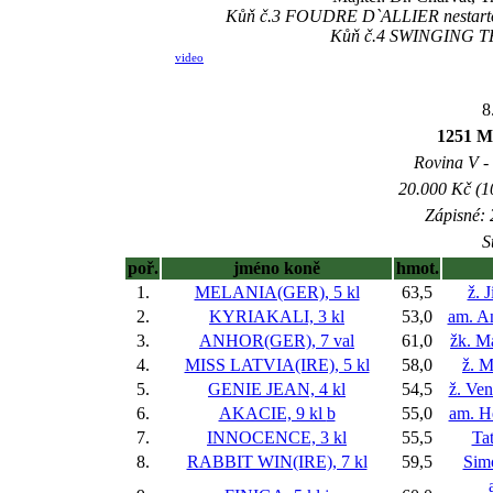
Kůň č.3 FOUDRE D`ALLIER nestartoval
Kůň č.4 SWINGING THO
video
8
1251 M
Rovina V - 
20.000 Kč (1
Zápisné: 
S
poř.
jméno koně
hmot.
1.
MELANIA(GER), 5 kl
63,5
ž. 
2.
KYRIAKALI, 3 kl
53,0
am. A
3.
ANHOR(GER), 7 val
61,0
žk. M
4.
MISS LATVIA(IRE), 5 kl
58,0
ž. M
5.
GENIE JEAN, 4 kl
54,5
ž. Ve
6.
AKACIE, 9 kl
b
55,0
am. H
7.
INNOCENCE, 3 kl
55,5
Ta
8.
RABBIT WIN(IRE), 7 kl
59,5
Sim