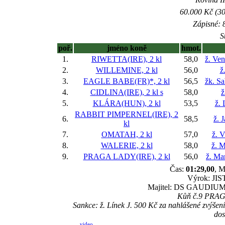
60.000 Kč (30
Zápisné: 8
S
poř.
jméno koně
hmot.
1.
RIWETTA(IRE), 2 kl
58,0
ž. Ve
2.
WILLEMINE, 2 kl
56,0
ž
3.
EAGLE BABE(FR)*, 2 kl
56,5
žk. S
4.
CIDLINA(IRE), 2 kl
s
58,0
ž
5.
KLÁRA(HUN), 2 kl
53,5
ž. 
RABBIT PIMPERNEL(IRE), 2
6.
58,5
ž. 
kl
7.
OMATAH, 2 kl
57,0
ž. 
8.
WALERIE, 2 kl
58,0
ž. M
9.
PRAGA LADY(IRE), 2 kl
56,0
ž. Ma
Čas:
01:29,00
, M
Výrok: JIST
Majitel: DS GAUDIUM, 
Kůň č.9 PRAGA 
Sankce: ž. Línek J. 500 Kč za nahlášené zvýš
dos
video