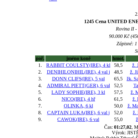
2
1245 Cena UNITED 
Rovina II -
90.000 Kč (45
Zápisné: 1 
S
poř.
jméno koně
hmot.
1.
RABBIT COULSTY(IRE), 4 kl
58,5
ž. 
2.
DENIHILONIHIL(IRE), 4 val
j
48,5
ž. J
3.
DONN CLIFS(IRE), 5 val
65,5
žk. S
4.
ADMIRAL PIETT(GER), 6 val
52,5
Ta
5.
LADY SOPHIE(IRE), 3 kl
57,5
ž. 
6.
NICO(IRE), 4 hř
61,5
ž.
7.
OLINKA, 6 kl
50,0
ž. Ma
8.
CAPTAIN LUKA(IRE), 6 val
j
52,0
ž.
9.
CAWOK(IRE), 6 val
55,0
ž
Čas:
01:27,02
, M
Výrok: JISTĚ-