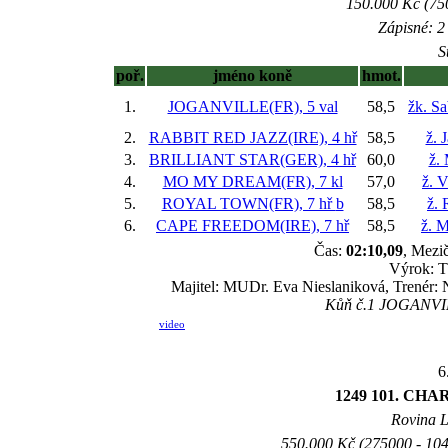
150.000 Kč (750
Zápisné: 2 
S
poř.
jméno koně
hmot.
1.
JOGANVILLE(FR), 5 val
58,5
žk. S
2.
RABBIT RED JAZZ(IRE), 4 hř
58,5
ž. 
3.
BRILLIANT STAR(GER), 4 hř
60,0
ž.
4.
MO MY DREAM(FR), 7 kl
57,0
ž. 
5.
ROYAL TOWN(FR), 7 hř
b
58,5
ž. 
6.
CAPE FREEDOM(IRE), 7 hř
58,5
ž. M
Čas:
02:10,09
, Mezič
Výrok: T
Majitel: MUDr. Eva Nieslaniková, Trenér: Ni
Kůň č.1 JOGANVILL
video
6
1249 101. CHA
Rovina L 
550.000 Kč (275000 - 104