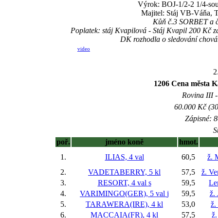
Výrok: BOJ-1/2-2 1/4-souč
Majitel: Stáj VB-Váňa, 
Kůň č.3 SORBET a č.5
Poplatek: stáj Kvapilová - Stáj Kvapil 200 K
DK rozhodla o sledování chov
video
2
1206 Cena města Ka
Rovina III -
60.000 Kč (30
Zápisné: 8
S
poř.
jméno koně
hmot.
1.
ILIAS, 4 val
60,5
ž. 
2.
VADETABERRY, 5 kl
57,5
ž. V
3.
RESORT, 4 val
s
59,5
Le
4.
VARIMINGO(GER), 5 val
j
59,5
ž.
5.
TARAWERA(IRE), 4 kl
53,0
ž.
6.
MACCAIA(FR), 4 kl
57,5
ž.