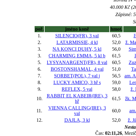
40.000 Kč (2
Zápisné: 5
S
poř.
jméno koně
hmot.
1.
SILENCIO(FR), 3 val
60,5
ž
2.
LATARMISSIE, 4 kl
52,0
ž. Ma
3.
NA KONCI DUHY, 5 kl
56,0
Sim
3.
CHARMING EMMA, 5 kl
b
61,5
5.
LYSYANARGENT(FR), 8 val
60,5
Zuz
6.
BOSTONSHAMAL, 4 val
51,0
Ta
7.
SORBET(POL), 7 val
j
56,5
am. A
8.
LUCKY AMICO, 3 hř
s
59,0
Len
9.
REFLEX, 5 val
58,0
ž.
RABBIT EL KABEIR(IRE), 3
10.
61,5
žk. M
hř
VIENNA CALLING(IRE), 3
11.
60,0
am.
val
12.
DAJLA, 3 kl
52,0
ž. J
Nesta
Čas:
02:11,26
, Mezič