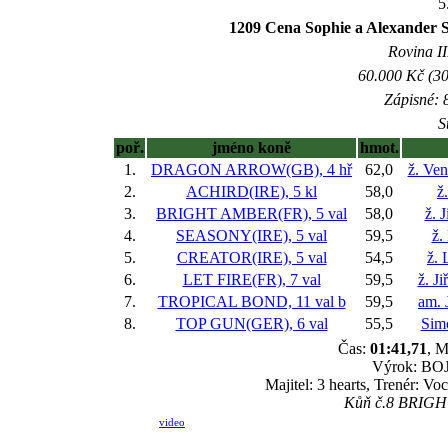
5
1209 Cena Sophie a Alexander S
Rovina II
60.000 Kč (30
Zápisné: 8
S
poř.
jméno koně
hmot.
1.
DRAGON ARROW(GB), 4 hř
62,0
ž. Ve
2.
ACHIRD(IRE), 5 kl
58,0
ž
3.
BRIGHT AMBER(FR), 5 val
58,0
ž. 
4.
SEASONY(IRE), 5 val
59,5
ž.
5.
CREATOR(IRE), 5 val
54,5
ž. 
6.
LET FIRE(FR), 7 val
59,5
ž. J
7.
TROPICAL BOND, 11 val
b
59,5
am. 
8.
TOP GUN(GER), 6 val
55,5
Sim
Čas:
01:41,71
, M
Výrok: BOJ-
Majitel: 3 hearts, Trenér: 
Kůň č.8 BRIGHT 
video