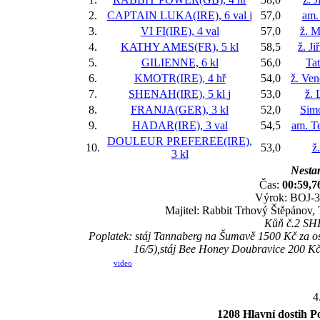
2.
CAPTAIN LUKA(IRE), 6 val
j
57,0
am.
3.
VI FI(IRE), 4 val
57,0
ž. M
4.
KATHY AMES(FR), 5 kl
58,5
ž. J
5.
GILIENNE, 6 kl
56,0
Ta
6.
KMOTR(IRE), 4 hř
54,0
ž. Ve
7.
SHENAH(IRE), 5 kl
j
53,0
ž. 
8.
FRANJA(GER), 3 kl
52,0
Sim
9.
HADAR(IRE), 3 val
54,5
am. Te
DOULEUR PREFEREE(IRE),
10.
53,0
ž
3 kl
Nestar
Čas:
00:59,7
Výrok: BOJ-3/
Majitel: Rabbit Trhový Štěpánov, 
Kůň č.2 SHE
Poplatek: stáj Tannaberg na Šumavě 1500 Kč za o
16/5),stáj Bee Honey Doubravice 200 K
video
4
1208 Hlavní dostih 