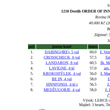
6
1210 Dostih ORDER OF 
Rovina IV
40.000 Kč (2
B
Zápisné: 5
S
poř.
jméno koně
hmot.
1.
DABING(IRE), 5 val
60,0
ž. Ve
2.
CROSSCHECK, 6 val
57,5
Ta
3.
LANDARON, 8 val
60,5
žk. M
4.
LAVIGNE, 4 kl
57,0
am.
5.
KROKODÝLEK, 4 val
56,0
ž. Ma
6.
BE IN, 4 val
58,0
ž
7.
SINNFONIA, 4 kl
s
56,5
ž
8.
MEDŽUGORJE, 4 val
58,0
ž. 
Č
Výrok: LEHCE-4 
Majitel: 3 hearts, 
video