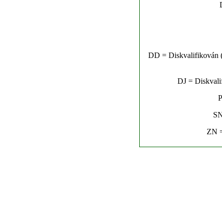
DD = Diskvalifikován (n
DJ = Diskvalif
P
SN
ZN =