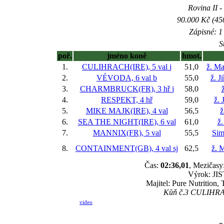
Rovina II -
90.000 Kč (45
Zápisné: 1 
S
poř.
jméno koně
hmot.
1.
CULIHRACH(IRE), 5 val
j
51,0
ž. Ma
2.
VÉVODA, 6 val
b
55,0
ž. J
3.
CHARMBRUCK(FR), 3 hř
j
58,0
4.
RESPEKT, 4 hř
59,0
ž. 
5.
MIKE MAJK(IRE), 4 val
56,5
ž
6.
SEA THE NIGHT(IRE), 6 val
61,0
ž.
7.
MANNIX(FR), 5 val
55,5
Sim
8.
CONTAINMENT(GB), 4 val
sj
62,5
ž. 
Čas:
02:36,01
, Mezičasy:
Výrok: JIST
Majitel: Pure Nutrition,
Kůň č.3 CULIHRACH
video