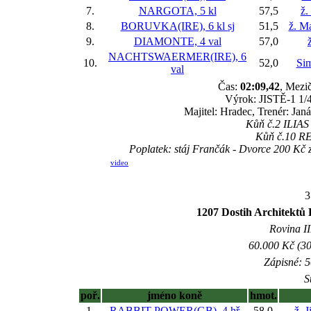
7.
NARGOTA, 5 kl
57,5
ž.
8.
BORUVKA(IRE), 6 kl
sj
51,5
ž. M
9.
DIAMONTE, 4 val
57,0
NACHTSWAERMER(IRE), 6
10.
52,0
Si
val
Čas:
02:09,42
, Mezič
Výrok: JISTĚ-1 1/4
Majitel: Hradec, Trenér: Ja
Kůň č.2 ILIAS 
Kůň č.10 RES
Poplatek: stáj Frančák - Dvorce 200 Kč
video
3
1207 Dostih Architektů 
Rovina II
60.000 Kč (30
Zápisné: 5
S
poř.
jméno koně
hmot.
1.
RABBIT POWER(GB), 4 hř
58,0
ž. 