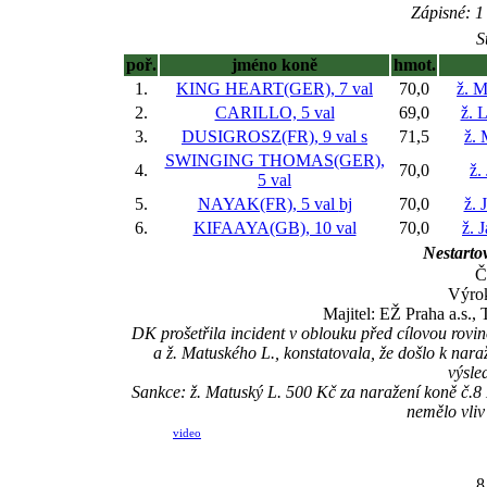
Zápisné: 1 
S
poř.
jméno koně
hmot.
1.
KING HEART(GER), 7 val
70,0
ž. 
2.
CARILLO, 5 val
69,0
ž. 
3.
DUSIGROSZ(FR), 9 val
s
71,5
ž.
SWINGING THOMAS(GER),
4.
70,0
ž.
5 val
5.
NAYAK(FR), 5 val
bj
70,0
ž. 
6.
KIFAAYA(GB), 10 val
70,0
ž. 
Nestartov
Č
Výrok
Majitel: EŽ Praha a.s.,
DK prošetřila incident v oblouku před cílovou r
a ž. Matuského L., konstatovala, že došlo k n
výsle
Sankce: ž. Matuský L. 500 Kč za naražení koně č
nemělo vliv
video
8