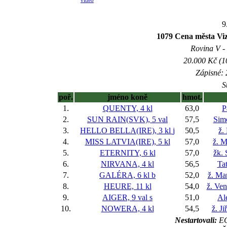
video
9
1079 Cena města Vizo
Rovina V - 
20.000 Kč (1
Zápisné: 
S
poř.
jméno koně
hmot.
1.
QUENTY, 4 kl
63,0
P
2.
SUN RAIN(SVK), 5 val
57,5
Sim
3.
HELLO BELLA(IRE), 3 kl
j
50,5
ž.
4.
MISS LATVIA(IRE), 5 kl
57,0
ž. M
5.
ETERNITY, 6 kl
57,0
žk. 
6.
NIRVANA, 4 kl
56,5
Ta
7.
GALÉRA, 6 kl
b
52,0
ž. Ma
8.
HEURE, 11 kl
54,0
ž. Ve
9.
AIGER, 9 val
s
51,0
Al
10.
NOWERA, 4 kl
54,5
ž. J
Nestartovali:
EC