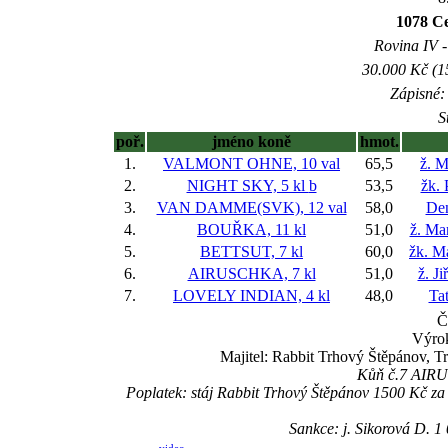
1078 C
Rovina IV -
30.000 Kč (1
Zápisné: 
S
poř.
jméno koně
hmot.
1.
VALMONT OHNE, 10 val
65,5
ž. M
2.
NIGHT SKY, 5 kl
b
53,5
žk. 
3.
VAN DAMME(SVK), 12 val
58,0
Den
4.
BOUŘKA, 11 kl
51,0
ž. Ma
5.
BETTSUT, 7 kl
60,0
žk. M
6.
AIRUSCHKA, 7 kl
51,0
ž. J
7.
LOVELY INDIAN, 4 kl
48,0
Ta
Č
Výrok
Majitel: Rabbit Trhový Štěpánov, 
Kůň č.7 AIRUS
Poplatek: stáj Rabbit Trhový Štěpánov 1500 Kč 
Sankce: j. Sikorová D. 1