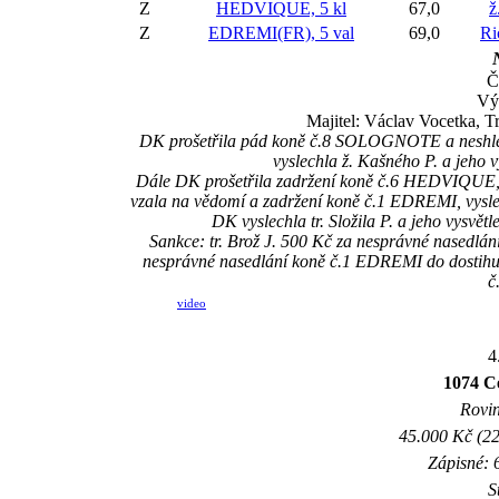
Z
HEDVIQUE, 5 kl
67,0
ž
Z
EDREMI(FR), 5 val
69,0
Ri
Č
Vý
Majitel: Václav Vocetka, T
DK prošetřila pád koně č.8 SOLOGNOTE a neshled
vyslechla ž. Kašného P. a jeho 
Dále DK prošetřila zadržení koně č.6 HEDVIQUE, vy
vzala na vědomí a zadržení koně č.1 EDREMI, vyslech
DK vyslechla tr. Složila P. a jeho vysvět
Sankce: tr. Brož J. 500 Kč za nesprávné nasedlán
nesprávné nasedlání koně č.1 EDREMI do dostihu (
č
video
4
1074 Ce
Rovin
45.000 Kč (22
Zápisné: 6
S