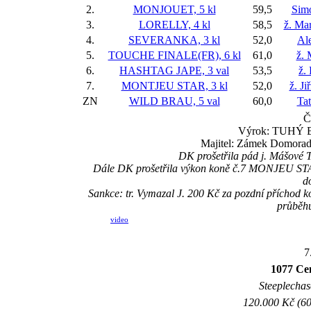
2.
MONJOUET, 5 kl
59,5
Sim
3.
LORELLY, 4 kl
58,5
ž. Ma
4.
SEVERANKA, 3 kl
52,0
Al
5.
TOUCHE FINALE(FR), 6 kl
61,0
ž. 
6.
HASHTAG JAPE, 3 val
53,5
ž.
7.
MONTJEU STAR, 3 kl
52,0
ž. J
ZN
WILD BRAU, 5 val
60,0
Ta
Č
Výrok: TUHÝ BO
Majitel: Zámek Domoradic
DK prošetřila pád j. Mášové T
Dále DK prošetřila výkon koně č.7 MONJEU STAR, 
d
Sankce: tr. Vymazal J. 200 Kč za pozdní přícho
průběhu
video
7
1077 Ce
Steeplechase
120.000 Kč (60