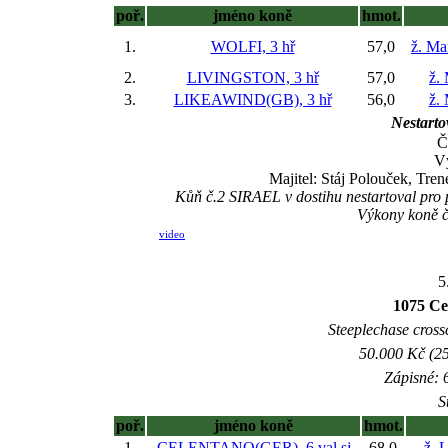
poř.
jméno koně
hmot.
1.
WOLFI, 3 hř
57,0
ž. Ma
2.
LIVINGSTON, 3 hř
57,0
ž.
3.
LIKEAWIND(GB), 3 hř
56,0
ž.
Nestarto
Č
V
Majitel: Stáj Polouček, Tr
Kůň č.2 SIRAEL v dostihu nestartoval pro 
Výkony koně č
video
5
1075 Ce
Steeplechase crossc
50.000 Kč (25
Zápisné: 6
S
poř.
jméno koně
hmot.
1.
CELENTANO(GER), 6 val
sj
68,0
ž. 