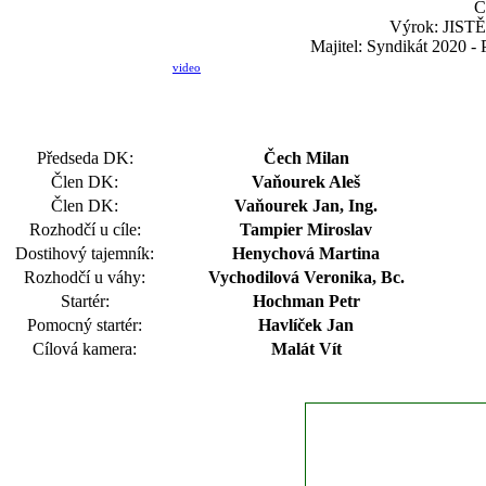
Č
Výrok: JISTĚ-
Majitel: Syndikát 2020 - 
video
Předseda DK:
Čech Milan
Člen DK:
Vaňourek Aleš
Člen DK:
Vaňourek Jan, Ing.
Rozhodčí u cíle:
Tampier Miroslav
Dostihový tajemník:
Henychová Martina
Rozhodčí u váhy:
Vychodilová Veronika, Bc.
Startér:
Hochman Petr
Pomocný startér:
Havlíček Jan
Cílová kamera:
Malát Vít