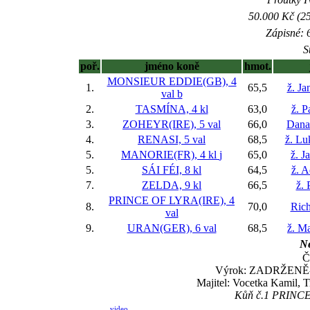
50.000 Kč (25
Zápisné: 6
S
poř.
jméno koně
hmot.
MONSIEUR EDDIE(GB), 4
1.
65,5
ž. Ja
val
b
2.
TASMÍNA, 4 kl
63,0
ž. P
3.
ZOHEYR(IRE), 5 val
66,0
Dana
4.
RENASI, 5 val
68,5
ž. Lu
5.
MANORIE(FR), 4 kl
j
65,0
ž. J
5.
SÁI FÉI, 8 kl
64,5
ž. 
7.
ZELDA, 9 kl
66,5
ž. 
PRINCE OF LYRA(IRE), 4
8.
70,0
Rich
val
9.
URAN(GER), 6 val
68,5
ž. M
Ne
Č
Výrok: ZADRŽENĚ-15
Majitel: Vocetka Kamil, 
Kůň č.1 PRINCE O
video