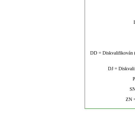
DD = Diskvalifikován (n
DJ = Diskvalif
P
SN
ZN =