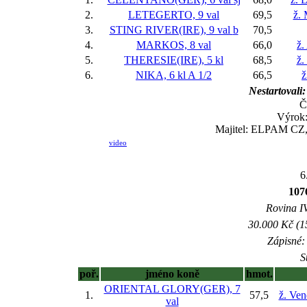
2.
LETEGERTO, 9 val
69,5
ž.
3.
STING RIVER(IRE), 9 val
b
70,5
4.
MARKOS, 8 val
66,0
ž.
5.
THERESIE(IRE), 5 kl
68,5
ž.
6.
NIKA, 6 kl
A 1/2
66,5
ž
Nestartovali:
Č
Výrok:
Majitel: ELPAM CZ, 
video
6
107
Rovina IV
30.000 Kč (1
Zápisné: 
S
poř.
jméno koně
hmot.
ORIENTAL GLORY(GER), 7
1.
57,5
ž. Ve
val