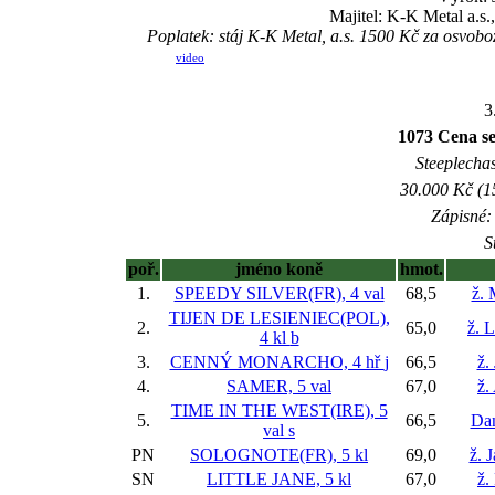
Majitel: K-K Metal a.s
Poplatek: stáj K-K Metal, a.s. 1500 Kč za osvob
video
3
1073 Cena sen
Steeplechas
30.000 Kč (1
Zápisné: 
S
poř.
jméno koně
hmot.
1.
SPEEDY SILVER(FR), 4 val
68,5
ž. 
TIJEN DE LESIENIEC(POL),
2.
65,0
ž. 
4 kl
b
3.
CENNÝ MONARCHO, 4 hř
j
66,5
ž.
4.
SAMER, 5 val
67,0
ž.
TIME IN THE WEST(IRE), 5
5.
66,5
Da
val
s
PN
SOLOGNOTE(FR), 5 kl
69,0
ž. 
SN
LITTLE JANE, 5 kl
67,0
ž.