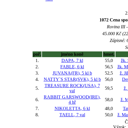
2
1072 Cena sp
Rovina III -
45.000 Kč (22
Zápisné: 6
S
poř.
jméno koně
hmot.
1.
DAPA, 7 kl
55,0
žk.
2.
FABLE, 6 kl
56,5
žk. M
3.
JUVANA(FR), 5 kl
b
52,5
ž. J
4.
NATTY`S STAR(SVK), 5 kl
b
56,0
Den
TREASURE ROCK(USA), 7
5.
59,5
ž.
val
RABBIT GARSWOOD(IRE),
6.
58,0
ž. M
4 hř
7.
NIKOLETTA, 6 kl
48,0
Ta
8.
TAELL, 7 val
50,0
ž. Ma
Č
Výrok: 