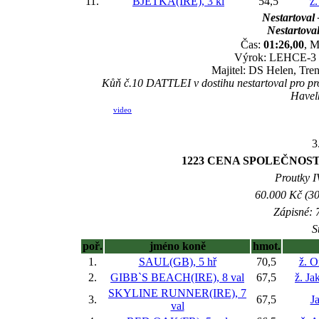
11.
BJETKA(IRE), 3 kl
54,5
ž.
Nestartoval 
Nestartoval
Čas:
01:26,00
, M
Výrok: LEHCE-3 1/
Majitel: DS Helen, Tre
Kůň č.10 DATTLEI v dostihu nestartoval pro pro
Havel
video
3
1223 CENA SPOLEČNOSTI
Proutky IV
60.000 Kč (30
Zápisné: 7
S
poř.
jméno koně
hmot.
1.
SAUL(GB), 5 hř
70,5
ž. O
2.
GIBB`S BEACH(IRE), 8 val
67,5
ž. J
SKYLINE RUNNER(IRE), 7
3.
67,5
J
val