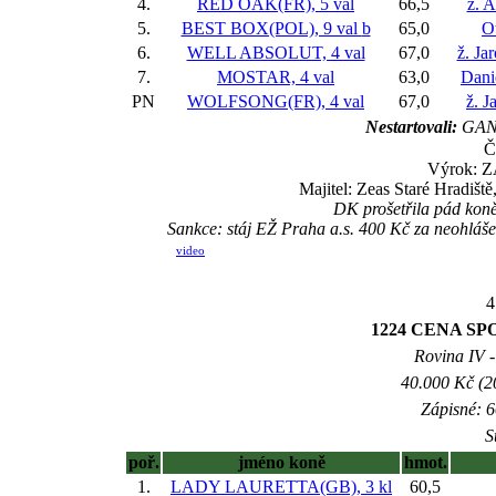
4.
RED OAK(FR), 5 val
66,5
ž. 
5.
BEST BOX(POL), 9 val
b
65,0
O
6.
WELL ABSOLUT, 4 val
67,0
ž. Ja
7.
MOSTAR, 4 val
63,0
Dani
PN
WOLFSONG(FR), 4 val
67,0
ž. J
Nestartovali:
GANG
Č
Výrok: Z
Majitel: Zeas Staré Hradišt
DK prošetřila pád kon
Sankce: stáj EŽ Praha a.s. 400 Kč za neohl
video
4
1224 CENA SP
Rovina IV -
40.000 Kč (2
Zápisné: 6
S
poř.
jméno koně
hmot.
1.
LADY LAURETTA(GB), 3 kl
60,5