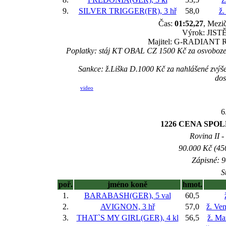
9.
SILVER TRIGGER(FR), 3 hř
58,0
ž.
Čas:
01:52,27
, Mezič
Výrok: JISTĚ-
Majitel: G-RADIANT Raci
Poplatky: stáj KT OBAL CZ 1500 Kč za osvobozen
Sankce: ž.Liška D.1000 Kč za nahlášené zvý
dos
video
6
1226 CENA SPOLE
Rovina II -
90.000 Kč (45
Zápisné: 9
S
poř.
jméno koně
hmot.
1.
BARABASH(GER), 5 val
60,5
2.
AVIGNON, 3 hř
57,0
ž. Ve
3.
THAT`S MY GIRL(GER), 4 kl
56,5
ž. Ma