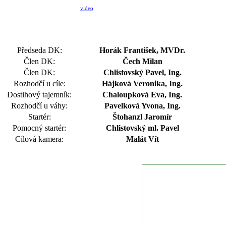
video
Předseda DK:
Horák František, MVDr.
Člen DK:
Čech Milan
Člen DK:
Chlistovský Pavel, Ing.
Rozhodčí u cíle:
Hájková Veronika, Ing.
Dostihový tajemník:
Chaloupková Eva, Ing.
Rozhodčí u váhy:
Pavelková Yvona, Ing.
Startér:
Štohanzl Jaromír
Pomocný startér:
Chlistovský ml. Pavel
Cílová kamera:
Malát Vít