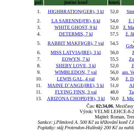
poř.
jméno koně
hmot.
1.
HIGHBRATION(GER), 3 kl
52,0
Sim
2.
LA SARENNE(FR), 6 kl
54,0
ž.
3.
WHITE GHOST, 9 kl
52,0
ž. Ma
4.
DETERMIS, 7 kl
57,5
ž. J
5.
RABBIT MAKFI(GB), 7 val
54,5
Grb
6.
MISS LATVIA(IRE), 3 kl
56,0
ž
7.
EOWYN, 7 kl
55,5
Zu
8.
SHEBY LOVE, 3 kl
52,0
ž
9.
WIMBLEDON, 7 val
56,0
am. V
10.
LEWIS GAL, 4 val
56,0
ž. D
11.
MAINE D`ANGE(IRE), 5 kl
51,0
Al
11.
FLYING FINN, 3 val
48,0
Ta
13.
ARIZONA CHOPE(FR), 3 kl
50,0
ž. Mi
Čas:
02:34,06
, Mezičasy:
Výrok: VELMI LEHCE-8-2-1/2
Majitel: Roman, Tr
Sankce: j.Plimlová A. 500 Kč za křižování koně
Poplatky: stáj Protendon-Hulínský 200 Kč za na