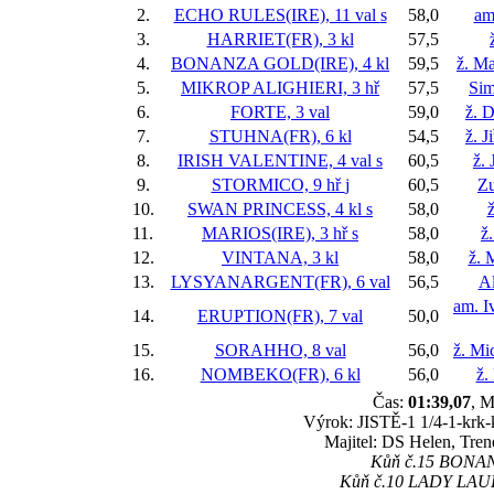
2.
ECHO RULES(IRE), 11 val
s
58,0
am
3.
HARRIET(FR), 3 kl
57,5
4.
BONANZA GOLD(IRE), 4 kl
59,5
ž. M
5.
MIKROP ALIGHIERI, 3 hř
57,5
Sim
6.
FORTE, 3 val
59,0
ž. 
7.
STUHNA(FR), 6 kl
54,5
ž. J
8.
IRISH VALENTINE, 4 val
s
60,5
ž. 
9.
STORMICO, 9 hř
j
60,5
Z
10.
SWAN PRINCESS, 4 kl
s
58,0
ž
11.
MARIOS(IRE), 3 hř
s
58,0
ž
12.
VINTANA, 3 kl
58,0
ž. 
13.
LYSYANARGENT(FR), 6 val
56,5
Al
am. I
14.
ERUPTION(FR), 7 val
50,0
15.
SORAHHO, 8 val
56,0
ž. Mi
16.
NOMBEKO(FR), 6 kl
56,0
ž.
Čas:
01:39,07
, M
Výrok: JISTĚ-1 1/4-1-krk-k
Majitel: DS Helen, Tren
Kůň č.15 BONANZA
Kůň č.10 LADY LAURE