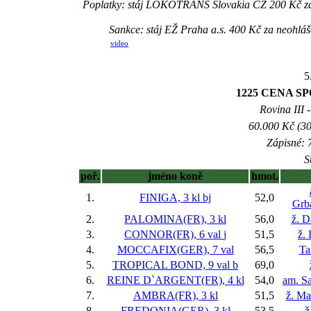
Poplatky: stáj LOKOTRANS Slovakia CZ 200 Kč za
Sankce: stáj EŽ Praha a.s. 400 Kč za neoh
video
5
1225 CENA SP
Rovina III -
60.000 Kč (30
Zápisné: 7
S
poř.
jméno koně
hmot.
1.
FINIGA, 3 kl
bj
52,0
Grb
2.
PALOMINA(FR), 3 kl
56,0
ž. D
3.
CONNOR(FR), 6 val
j
51,5
ž.
4.
MOCCAFIX(GER), 7 val
56,5
Ta
5.
TROPICAL BOND, 9 val
b
69,0
6.
REINE D`ARGENT(FR), 4 kl
54,0
am. S
7.
AMBRA(FR), 3 kl
51,5
ž. Ma
8.
FREDONIA(GER), 3 kl
53,5
ž