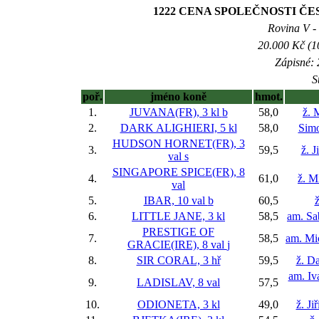
1222 CENA SPOLEČNOSTI ČES
Rovina V - 
20.000 Kč (1
Zápisné: 
S
poř.
jméno koně
hmot.
1.
JUVANA(FR), 3 kl
b
58,0
ž. 
2.
DARK ALIGHIERI, 5 kl
58,0
Sim
HUDSON HORNET(FR), 3
3.
59,5
ž. J
val
s
SINGAPORE SPICE(FR), 8
4.
61,0
ž. M
val
5.
IBAR, 10 val
b
60,5
ž
6.
LITTLE JANE, 3 kl
58,5
am. Sa
PRESTIGE OF
7.
58,5
am. Mi
GRACIE(IRE), 8 val
j
8.
SIR CORAL, 3 hř
59,5
ž. D
am. Iv
9.
LADISLAV, 8 val
57,5
10.
ODIONETA, 3 kl
49,0
ž. Ji