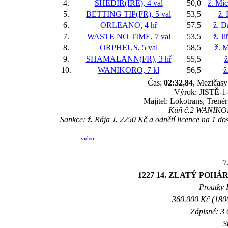
4.
SHEDIR(IRE), 4 val
50,0
ž. Mi
5.
BETTING TIP(FR), 5 val
53,5
ž. 
6.
ORLEANO, 4 hř
57,5
ž. D
7.
WASTE NO TIME, 7 val
53,5
ž. J
8.
ORPHEUS, 5 val
58,5
ž. M
9.
SHAMALANN(FR), 3 hř
55,5
ž
10.
WANIKORO, 7 kl
56,5
ž
Čas:
02:32,84
, Mezičasy:
Výrok: JISTĚ-1-2
Majitel: Lokotrans, Tren
Kůň č.2 WANIKORO
Sankce: ž. Rája J. 2250 Kč a odnětí licence na 1 do
video
7
1227 14. ZLATÝ POHÁ
Proutky I
360.000 Kč (1800
Zápisné: 3 
S