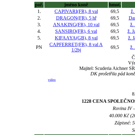
poř.
jméno koně
hmot.
1.
CAPIVARI(FR), 8 val
69,5
ž.
2.
DRAGON(FR), 5 hř
69,5
Dan
3.
ANAKING(FR), 10 val
69,5
ž.
4.
SANSIRO(FR), 6 val
69,5
ž. 
5.
KIFAAYA(GB), 8 val
69,5
ž. 
CAPFERRET(FR), 8 val
A
PN
69,5
ž.
1/2bj
Č
Výr
Majitel: Scuderia Aichner SR
DK prošetřila pád kon
video
8
1228 CENA SPOLEČNOST
Rovina IV -
40.000 Kč (2
Zápisné: 5
S