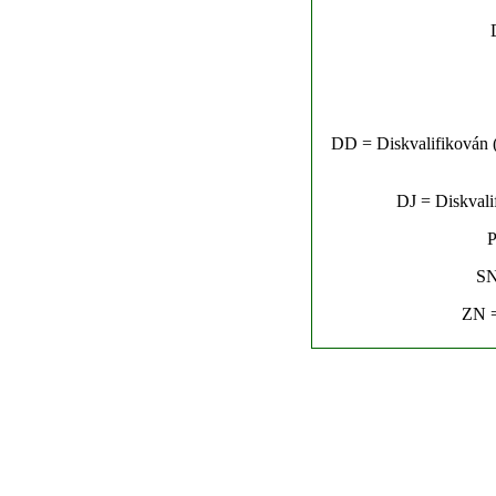
DD = Diskvalifikován (n
DJ = Diskvalif
P
SN
ZN =