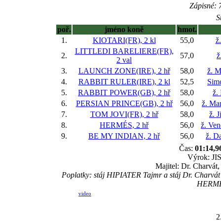
Zápisné: 7
S
poř.
jméno koně
hmot.
1.
KIOTARI(FR), 2 kl
55,0
ž
LITTLEDI BARELIERE(FR),
2.
57,0
ž
2 val
3.
LAUNCH ZONE(IRE), 2 hř
58,0
ž. M
4.
RABBIT RULER(IRE), 2 kl
52,5
Sim
5.
RABBIT POWER(GB), 2 hř
58,0
ž.
6.
PERSIAN PRINCE(GB), 2 hř
56,0
ž. Ma
7.
TOM JOVI(FR), 2 hř
58,0
ž. 
8.
HERMÉS, 2 hř
56,0
ž. Ve
9.
BE MY INDIAN, 2 hř
56,0
ž. D
Čas:
01:14,9
Výrok: JIS
Majitel: Dr. Charvát
Poplatky: stáj HIPIATER Tajmr a stáj Dr. Charvát 
HERMÉS
video
2