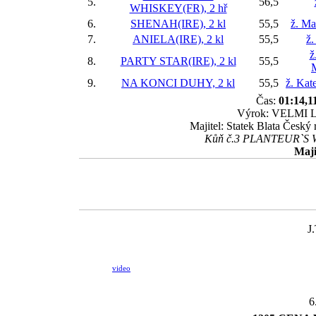
5.
56,5
WHISKEY(FR), 2 hř
6.
SHENAH(IRE), 2 kl
55,5
ž. Ma
7.
ANIELA(IRE), 2 kl
55,5
ž.
ž
8.
PARTY STAR(IRE), 2 kl
55,5
9.
NA KONCI DUHY, 2 kl
55,5
ž. Kat
Čas:
01:14,1
Výrok: VELMI LE
Majitel: Statek Blata Český
Kůň č.3 PLANTEUR`S WH
Maji
J
video
6