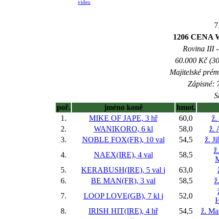
video
7
1206 CENA
Rovina III -
60.000 Kč (30
Majitelské prém
Zápisné: 7
S
poř.
jméno koně
hmot.
1.
MIKE OF JAPE, 3 hř
60,0
ž.
2.
WANIKORO, 6 kl
58,0
ž.
3.
NOBLE FOX(FR), 10 val
54,5
ž. J
ž
4.
NAEX(IRE), 4 val
58,5
M
5.
KERABUSH(IRE), 5 val
j
63,0
6.
BE MAN(FR), 3 val
58,5
ž
7.
LOOP LOVE(GB), 7 kl
j
52,0
H
8.
IRISH HIT(IRE), 4 hř
54,5
ž. Ma