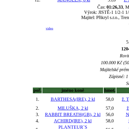
Čas:
01:26,33
, M
Výrok: JISTĚ-1 1/2-1 1/4
Majitel: Přikryl s.r.o., T
video
5
12
Rovin
100.000 Kč (50
Majitelské prém
Zápisné: 1 
S
poř.
jméno koně
hmot.
1.
BARTHESA(IRE), 2 kl
58,0
ž. 
2.
MILUŠKA, 2 kl
57,0
ž
3.
RABBIT BREATH(GB), 2 kl
56,0
N
4.
ACHIRD(IRE), 2 kl
58,0
PLANTEUR`S