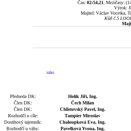
Čas:
02:54,21
, Mezičasy: (14
Výrok: J
Majitel: Václav Vocetka, T
Kůň č.5 LOOP 
Maji
video
Předseda DK:
Holík Jiří, Ing.
Člen DK:
Čech Milan
Člen DK:
Chlistovský Pavel, Ing.
Rozhodčí u cíle:
Tampier Miroslav
Dostihový tajemník:
Chaloupková Eva, Ing.
Rozhodčí u váhy:
Pavelková Yvona, Ing.