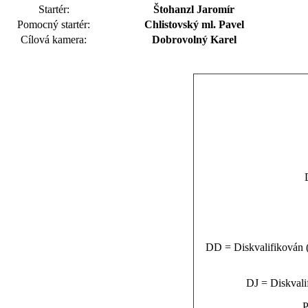
Startér:
Štohanzl Jaromír
Pomocný startér:
Chlistovský ml. Pavel
Cílová kamera:
Dobrovolný Karel
DD = Diskvalifikován (n
DJ = Diskvalif
P