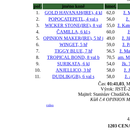
poř.
jméno koně
hmot.
1.
GOLD HAVANAH(IRE), 4 kl
62,0
ž. 
2.
POPOCATEPETL, 4 val
s
56,0
ž.
3.
WICKER STONE(IRE), 8 val
55,0
ž. Kat
4.
ČAMILLA, 6 kl
s
60,0
ž
5.
OPINION MAKER(IRE), 5 hř
j
49,0
ž. J
6.
WINGET, 5 hř
59,0
ž. P
7.
TIGGY BLUE, 7 hř
56,5
ž. Ma
8.
TROPICAL BOND, 8 val
b
70,5
am. M
9.
SURIKATA, 6 kl
54,0
žk.
10.
ANJELLICO, 3 hř
58,0
ž. 
11.
DUDLIK(GB), 6 val
s
58,0
ž.
Čas:
01:41,03
, M
Výrok: JISTĚ-2 
Majitel: Stanislav Chudáček
Kůň č.4 OPINION MAK
video
4
1203 CENA