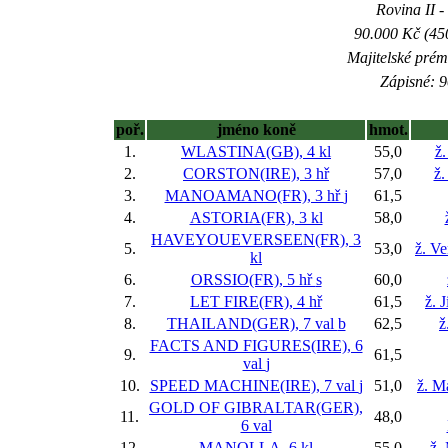
Rovina II -
90.000 Kč (45
Majitelské prém
Zápisné: 9
poř.
jméno koně
hmot.
1.
WLASTINA(GB), 4 kl
55,0
ž
2.
CORSTON(IRE), 3 hř
57,0
ž.
3.
MANOAMANO(FR), 3 hř
j
61,5
4.
ASTORIA(FR), 3 kl
58,0
HAVEYOUEVERSEEN(FR), 3
5.
53,0
ž. V
kl
6.
ORSSIO(FR), 5 hř
s
60,0
7.
LET FIRE(FR), 4 hř
61,5
ž. 
8.
THAILAND(GER), 7 val
b
62,5
ž
FACTS AND FIGURES(IRE), 6
9.
61,5
val
j
10.
SPEED MACHINE(IRE), 7 val
j
51,0
ž. M
GOLD OF GIBRALTAR(GER),
11.
48,0
6 val
12.
MANOLLA, 6 kl
55,0
ž.