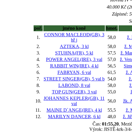
40.000 Kč (2
Zápisné: 5
S
poř.
jméno koně
hmot.
CONNOR MACLEOD(GB), 3
1.
58,0
ž.
hř
j
2.
AZTEKA, 3 kl
58,0
ž. 
3.
STUHNA(FR), 5 kl
57,5
ž. Ma
4.
POWER ANGEL(IRE), 3 val
57,0
ž. Ve
5.
RABBIT WIN(IRE), 4 kl
56,5
Sim
6.
FABRYAN, 6 val
61,5
ž. 
7.
STREET SINGER(GB), 5 val
b
54,0
ž
8.
LABOND, 8 val
58,0
ž
9.
TOP GUN(GER), 3 val
55,0
ž
JOHANNES KEPLER(GB), 11
10.
56,0
žk. 
val
11.
MAINE D`ANGE(IRE), 4 kl
55,5
ž.
12.
MARILYN DANCER, 6 kl
48,0
ž. J
Čas:
01:55,20
, Mezič
Výrok: JISTĚ-krk-3/4-1