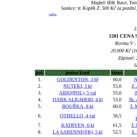
Majitel: IBK Race, Tre
Sankce: tr. Koplík Z. 500 Kč za pozd
video
2
1201 CENA 
Rovina V - 
20.000 Kč (1
Zápisné: 
S
poř.
jméno koně
hmot.
1.
GOLDENTON, 3 hř
60,0
N
2.
NUTEKI, 3 kl
55,0
ž.
3.
AIDO(POL), 5 val
55,0
ž
4.
DARK ALIGHIERI, 4 kl
53,0
žk.
5.
BOUŘKA, 8 kl
60,0
ž. 
6.
OTHELLO, 4 val
56,5
7.
KATRYEN, 6 kl
61,5
ž.
8.
LA SARENNE(FR), 5 kl
52,5
ž.