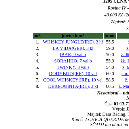
1205 CEN
Rovina IV -
40.000 Kč (2
Zápisné: 5
S
poř.
jméno koně
hmot.
1.
WHISKEY JUNGLE(IRE), 3 hř
55,5
2.
LA VIDA(GER), 3 kl
59,0
ž
3.
IBAR, 9 val
b
50,0
ž. J
4.
SORAHHO, 7 val
b
55,0
žk. 
5.
TWINKY, 8 val
s
54,0
ž. 
6.
DODYBUD(IRE), 10 val
60,0
am.
7.
COOL WHISKEY(IRE), 10 val
58,5
ž.
8.
DEREQUINTA(IRE), 3 kl
60,5
ž. Ma
Nestartoval – ná
N
Čas:
01:13,7
Výrok: J
Majitel: Dara Racing, 
Kůň č. 2 CHICA QUERIDA nesta
SČADJ má nárok na p