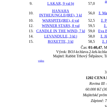
a
9.
LAKAR, 9 val
bj
57,0
HANAHA
10.
56,0
ž. Ma
INTHEJUNGLE(IRE), 3 kl
10.
WARSPITE(IRE), 4 val
52,5
ž. P
12.
WINNER STARS, 8 val
59,5
ž
13.
CANDLE IN THE WIND, 7 kl
59,0
Eva B
14.
LEVANDULE, 3 kl
j
58,0
ž. J
15.
ROXETTE, 3 kl
58,5
ž. 
Čas:
01:40,47
, M
Výrok: BOJ-kr.hlava-2-krk-kr.hla
Majitel: Rabbit Trhový Štěpánov, T
video
3
1202 CEN
Rovina III -
60.000 Kč (30
Majitelské prém
Zápisné: 7
S