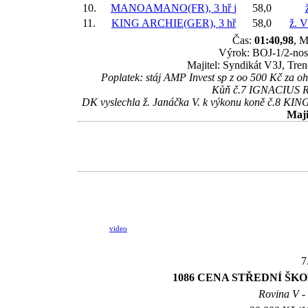
10.
MANOAMANO(FR), 3 hř
j
58,0
11.
KING ARCHIE(GER), 3 hř
58,0
ž. V
Čas:
01:40,98
, M
Výrok: BOJ-1/2-nos-
Majitel: Syndikát V3J, Tre
Poplatek: stáj AMP Invest sp z oo 500 Kč z
Kůň č.7 IGNACIUS REI
DK vyslechla ž. Janáčka V. k výkonu koně č.8 KING
Maji
video
7
1086 CENA STŘEDNÍ ŠK
Rovina V - 