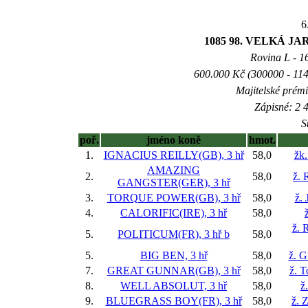
6
1085 98. VELKÁ 
Rovina L - 16
600.000 Kč (300000 - 114
Majitelské prém
Zápisné: 2 4
S
poř.
jméno koně
hmot.
1.
IGNACIUS REILLY(GB), 3 hř
58,0
žk.
AMAZING
2.
58,0
ž. 
GANGSTER(GER), 3 hř
3.
TORQUE POWER(GB), 3 hř
58,0
ž. 
4.
CALORIFIC(IRE), 3 hř
58,0
ž. 
5.
POLITICUM(FR), 3 hř
b
58,0
5.
BIG BEN, 3 hř
58,0
ž. G
7.
GREAT GUNNAR(GB), 3 hř
58,0
ž. 
8.
WELL ABSOLUT, 3 hř
58,0
ž
9.
BLUEGRASS BOY(FR), 3 hř
58,0
ž. 