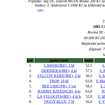
Poplatky: stáj DC Zámrsk MUDr. Bruna 200 Kč za
Sankce: ž. Andrésová J.1000 Kč za křižování
video
2
1081 
Rovina III -
60.000 Kč (30
Majitelské prém
Zápisné: 7
S
poř.
jméno koně
hmot.
1.
CAWOK(IRE), 3 hř
52,5
ž
2.
DERNIERA(IRE), 4 kl
57,5
ž. 
3.
FALCON BABY(IRE), 3 kl
56,5
ž. 
4.
TROP, 10 hř
62,0
ž. Ma
5.
BEE CHIC(FR), 5 val
58,5
ž. 
6.
RABBIT BATED(GB), 4 kl
63,0
Ni
7.
LA VELOCITA(IRE), 4 kl
b
52,0
ž. J
8.
TIGGY BLUE, 7 hř
56,0
ž. V