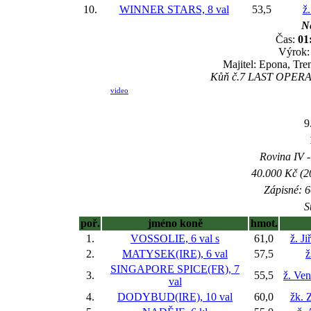
10.
WINNER STARS, 8 val
53,5
ž
Ne
Čas:
01
Výrok:
Majitel: Epona, Tr
Kůň č.7 LAST OPERA S
video
9
Rovina IV -
40.000 Kč (2
Zápisné: 6
S
poř.
jméno koně
hmot.
1.
VOSSOLIE, 6 val
s
61,0
ž. J
2.
MATYSEK(IRE), 6 val
57,5
ž
SINGAPORE SPICE(FR), 7
3.
55,5
ž. Ve
val
4.
DODYBUD(IRE), 10 val
60,0
žk. 