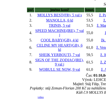
S
poř.
jméno koně
hmot.
1.
MOLLYS BEST(FR), 5 val
s
55,5
ž. P
2.
MANOLLA, 6 kl
53,5
ž
3.
TRINIS, 5 val
51,5
ž. Ma
SPEED MACHINE(IRE), 7 val
4.
55,0
ž
j
5.
COOL BABY(GB), 4 kl
55,0
žk.
CELINE MY HEART(GB), 6
6.
61,0
ž. Ve
kl
7.
SHEIK YERBOUTI, 7 val
59,5
ž. 
SIGN OF THE ZODIAC(IRE),
8.
61,5
ž. 
9 val
j
9.
WOBULL SE NOW, 9 val
61,0
ž. 
Čas:
01:10,8
Výrok: LEHCE-4
Majitel: Stáj Filip, T
Poplatky: stáj Zeman-Florian 200 Kč za nahláš
Kůň č.9 MOLLYS BES
video