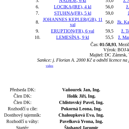
5.
NADĚJE, 6 kl
55,0
ž. 
6.
LOCIKA(IRE), 4 kl
56,0
ž
7.
STUHNA(FR), 5 kl
59,0
JOHANNES KEPLER(GB), 11
8.
56,0
žk. Ka
val
9.
ERUPTION(FR), 6 val
59,5
ž. 
10.
LEMESÍNA, 9 kl
55,5
ž. Ma
Čas:
01:58,93
, Mezič
Výrok: BOJ-kr
Majitel: DC Zámrsk,
Sankce: j. Florian A. 2000 Kč a odnětí licence na
video
Předseda DK:
Vaňourek Jan, Ing.
Člen DK:
Holík Jiří, Ing.
Člen DK:
Chlistovský Pavel, Ing.
Rozhodčí u cíle:
Pokorná Leona, Ing.
Dostihový tajemník:
Chaloupková Eva, Ing.
Rozhodčí u váhy:
Pavelková Yvona, Ing.
Startér:
Štohanzl Jaromír