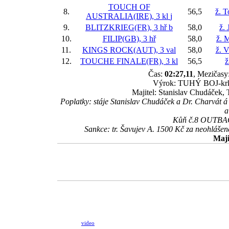
TOUCH OF
8.
56,5
ž. 
AUSTRALIA(IRE), 3 kl
j
9.
BLITZKRIEG(FR), 3 hř
b
58,0
ž. 
10.
FILIP(GB), 3 hř
58,0
ž. 
11.
KINGS ROCK(AUT), 3 val
58,0
ž. 
12.
TOUCHE FINALE(FR), 3 kl
56,5
ž
Čas:
02:27,11
, Mezičasy:
Výrok: TUHÝ BOJ-krk-k
Majitel: Stanislav Chudáček,
Poplatky: stáje Stanislav Chudáček a Dr. Charvát
a
Kůň č.8 OUTBACK
Sankce: tr. Šavujev A. 1500 Kč za neohláše
Maji
video