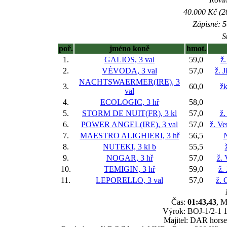
40.000 Kč (2
Zápisné: 5
S
poř.
jméno koně
hmot.
1.
GALIOS, 3 val
59,0
ž.
2.
VÉVODA, 3 val
57,0
ž. 
NACHTSWAERMER(IRE), 3
3.
60,0
žk
val
4.
ECOLOGIC, 3 hř
58,0
5.
STORM DE NUIT(FR), 3 kl
57,0
ž.
6.
POWER ANGEL(IRE), 3 val
57,0
ž. V
7.
MAESTRO ALIGHIERI, 3 hř
56,5
N
8.
NUTEKI, 3 kl
b
55,5
9.
NOGAR, 3 hř
57,0
ž. 
10.
TEMIGIN, 3 hř
59,0
ž.
11.
LEPORELLO, 3 val
57,0
ž. 
Čas:
01:43,43
, M
Výrok: BOJ-1/2-1 1/
Majitel: DAR horse,