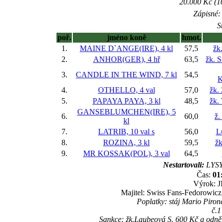
20.000 Kč (1
Zápisné: 
S
poř.
jméno koně
hmot.
1.
MAINE D`ANGE(IRE), 4 kl
57,5
žk
2.
ANHOR(GER), 4 hř
63,5
žk. 
3.
CANDLE IN THE WIND, 7 kl
54,5
K
4.
OTHELLO, 4 val
57,0
žk.
5.
PAPAYA PAYA, 3 kl
48,5
žk.
GANSEBLUMCHEN(IRE), 5
6.
60,0
ž.
kl
7.
LATRIB, 10 val
s
56,0
L
8.
ROZINA, 3 kl
59,5
žk
9.
MR KOSSAK(POL), 3 val
64,5
Nestartovali:
LYS
Čas:
01
Výrok: J
Majitel: Swiss Fans-Fedorowicz,
Poplatky: stáj Mario Piro
č.
Sankce: žk.Laubeová S. 600 Kč a odnět