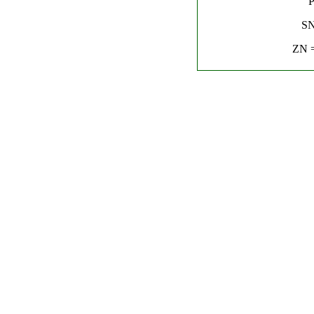
P
SN
ZN =