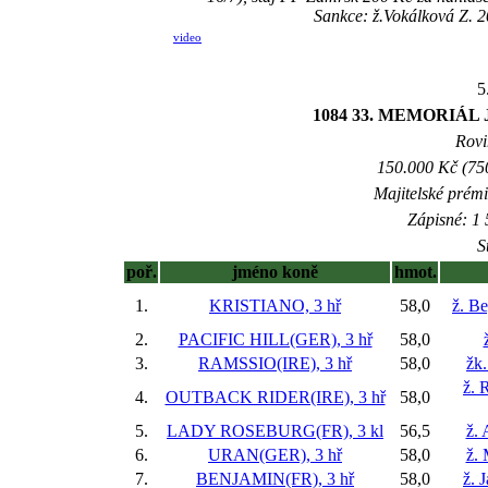
Sankce: ž.Vokálková Z. 2
video
5
1084 33. MEMORIÁ
Rovi
150.000 Kč (750
Majitelské prém
Zápisné: 1 
S
poř.
jméno koně
hmot.
1.
KRISTIANO, 3 hř
58,0
ž. B
2.
PACIFIC HILL(GER), 3 hř
58,0
3.
RAMSSIO(IRE), 3 hř
58,0
žk
ž. 
4.
OUTBACK RIDER(IRE), 3 hř
58,0
5.
LADY ROSEBURG(FR), 3 kl
56,5
ž. 
6.
URAN(GER), 3 hř
58,0
ž.
7.
BENJAMIN(FR), 3 hř
58,0
ž. 