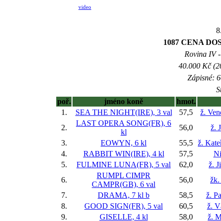
video
8
1087 CENA D
Rovina IV -
40.000 Kč (2
Zápisné: 6
S
poř.
jméno koně
hmot.
1.
SEA THE NIGHT(IRE), 3 val
57,5
ž. Ve
LAST OPERA SONG(FR), 6
2.
56,0
ž. 
kl
3.
EOWYN, 6 kl
55,5
ž. Kat
4.
RABBIT WIN(IRE), 4 kl
57,5
Ni
5.
FULMINE LUNA(FR), 5 val
62,0
ž. 
RUMPL CIMPR
6.
56,0
žk.
CAMPR(GB), 6 val
7.
DRAMA, 7 kl
b
58,5
ž. P
8.
GOOD SIGN(FR), 5 val
60,5
ž. V
9.
GISELLE, 4 kl
58,0
ž. 