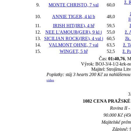
ž. 
9.
MONTE CHRISTO, 7 val
60,0
10.
ANNIE TIGER, 4 kl
b
48,0
H
11.
IRISH HIT(IRE), 4 hř
59,5
12.
NEE L'AMOUR(GER), 9 kl
j
55,0
ž. 
13.
SICILIAN ROCK(IRE), 4 val
j
60,5
žk.
14.
VALMONT OHNE, 7 val
63,5
ž. 
15.
WINGET, 5 hř
52,5
ž. P
Čas:
01:40,76
, M
Výrok: BOJ-3/4-1/2-krk-nos
Majitel: Strojírna Li
Poplatky: stáj 3 hearts 200 Kč za nahláše
video
3
1082 CENA PRAŽSK
Rovina II -
90.000 Kč (45
Majitelské prém
Zápisné: 9