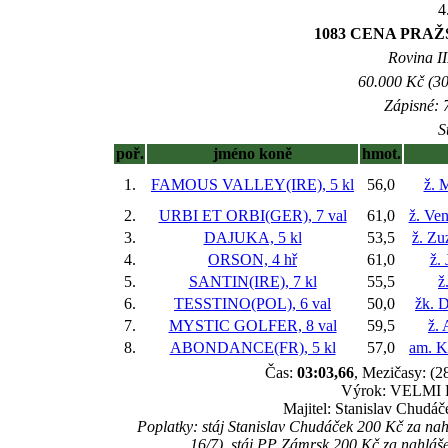
4
1083 CENA PRA
Rovina II
60.000 Kč (30
Zápisné: 7
S
poř.
jméno koně
hmot.
1.
FAMOUS VALLEY(IRE), 5 kl
56,0
ž. 
2.
URBI ET ORBI(GER), 7 val
61,0
ž. Ve
3.
DAJUKA, 5 kl
53,5
ž. Zu
4.
ORSON, 4 hř
61,0
ž.
5.
SANTIN(IRE), 7 kl
55,5
ž
6.
TESSTINO(POL), 6 val
50,0
žk. 
7.
MYSTIC GOLFER, 8 val
59,5
ž.
8.
ABONDANCE(FR), 5 kl
57,0
am. K
Čas:
03:03,66
, Mezičasy: (28
Výrok: VELMI L
Majitel: Stanislav Chudá
Poplatky: stáj Stanislav Chudáček 200 Kč za 
16/7), stáj PP Zámrsk 200 Kč za nahlá