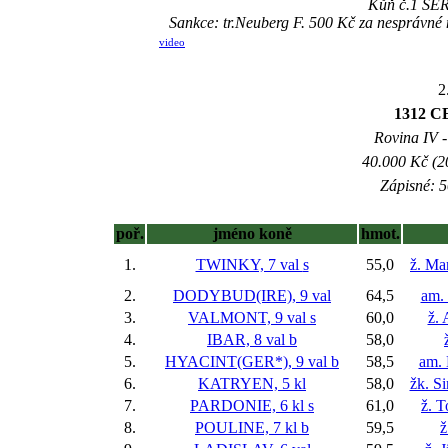
Kůň č.1 SERE
Sankce: tr.Neuberg F. 500 Kč za nespráv
video
2
1312 
Rovina IV -
40.000 Kč (2
Zápisné: 5
poř.
jméno koně
hmot.
1.
TWINKY, 7 val
s
55,0
ž. Ma
2.
DODYBUD(IRE), 9 val
64,5
am.
3.
VALMONT, 9 val
s
60,0
ž. 
4.
IBAR, 8 val
b
58,0
5.
HYACINT(GER*), 9 val
b
58,5
am. 
6.
KATRYEN, 5 kl
58,0
žk. S
7.
PARDONIE, 6 kl
s
61,0
ž. 
8.
POULINE, 7 kl
b
59,5
ž