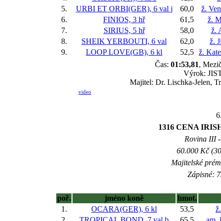
5.
URBI ET ORBI(GER), 6 val
j
60,0
ž. Ve
6.
FINIOS, 3 hř
61,5
ž. M
7.
SIRIUS, 5 hř
58,0
ž. 
8.
SHEIK YERBOUTI, 6 val
62,0
ž. 
9.
LOOP LOVE(GB), 6 kl
52,5
ž. Kat
Čas:
01:53,81
, Mezič
Výrok: JIST
Majitel: Dr. Lischka-Jelen, T
video
6
1316 CENA IR
Rovina III -
60.000 Kč (30
Majitelské prém
Zápisné: 7
poř.
jméno koně
hmot.
1.
OCARA(GER), 6 kl
53,5
ž
2.
TROPICAL BOND, 7 val
b
65,5
am. 