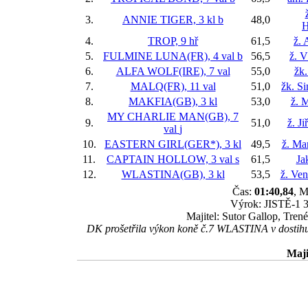
3.
ANNIE TIGER, 3 kl
b
48,0
H
4.
TROP, 9 hř
61,5
ž. 
5.
FULMINE LUNA(FR), 4 val
b
56,5
ž. V
6.
ALFA WOLF(IRE), 7 val
55,0
žk.
7.
MALQ(FR), 11 val
51,0
žk. S
8.
MAKFIA(GB), 3 kl
53,0
ž. 
MY CHARLIE MAN(GB), 7
9.
51,0
ž. J
val
j
10.
EASTERN GIRL(GER*), 3 kl
49,5
ž. Ma
11.
CAPTAIN HOLLOW, 3 val
s
61,5
Ja
12.
WLASTINA(GB), 3 kl
53,5
ž. Ve
Čas:
01:40,84
, M
Výrok: JISTĚ-1 3/
Majitel: Sutor Gallop, Tren
DK prošetřila výkon koně č.7 WLASTINA v dostihu, 
Maji