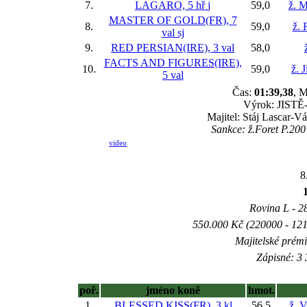
7.
LAGARO, 5 hř
j
59,0
ž. M
MASTER OF GOLD(FR), 7
8.
59,0
ž. 
val
sj
9.
RED PERSIAN(IRE), 3 val
58,0
FACTS AND FIGURES(IRE),
10.
59,0
ž. 
5 val
Čas:
01:39,38
, M
Výrok: JISTĚ-1
Majitel: Stáj Lascar-V
Sankce: ž.Foret P.200
video
8
Rovina L - 28
550.000 Kč (220000 - 121
Majitelské prém
Zápisné: 3 
poř.
jméno koně
hmot.
1.
BLESSED KISS(FR), 3 kl
56,5
ž. 