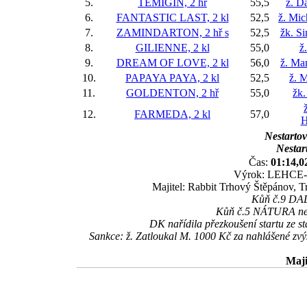
5.
TEMIGIN, 2 hř
55,5
ž. D
6.
FANTASTIC LAST, 2 kl
52,5
ž. Mic
7.
ZAMINDARTON, 2 hř
s
52,5
žk. S
8.
GILIENNE, 2 kl
55,0
ž
9.
DREAM OF LOVE, 2 kl
56,0
ž. Ma
10.
PAPAYA PAYA, 2 kl
52,5
ž. 
11.
GOLDENTON, 2 hř
55,0
žk.
12.
FARMEDA, 2 kl
57,0
H
Nestartov
Nestart
Čas:
01:14,0
Výrok: LEHCE-8-
Majitel: Rabbit Trhový Štěpánov, T
Kůň č.9 DALA
Kůň č.5 NÁTURA nesta
DK nařídila přezkoušení startu ze 
Sankce: ž. Zatloukal M. 1000 Kč za nahlášené zv
Maji