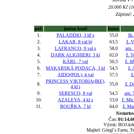
20.000 Kč (1
Zápisné: 
poř.
jméno koně
hmot.
1.
PALADDIO, 3 hř
s
55,0
žk
2.
LAKAR, 8 val
bj
63,5
ž. 
3.
LAFRANCO, 9 val
s
58,0
am. 
4.
DARK ALIGHIERI, 3 kl
62,0
ž. 
5.
KÁRL, 7 val
50,5
ž. J
6.
MAKARSKÁ PODACA, 3 kl
54,5
ž. 
7.
AIDO(POL), 4 val
57,5
ž
PRINCESS VIKTORIA(IRE),
8.
55,0
ž. D
4 kl
j
9.
SERESCO, 8 val
54,5
am. 
10.
AZALEYA, 4 kl
s
53,0
ž. Mic
11.
BOUŘKA, 7 kl
64,0
ž. Ma
Nestartov
Čas:
01:14,6
Výrok: BOJ-krk-
Majitel: Görgl`s Farm, T