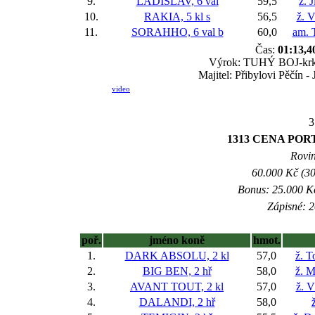
9.
LADISLAV, 6 val
59,5
ž. 
10.
RAKIA, 5 kl
s
56,5
ž. 
11.
SORAHHO, 6 val
b
60,0
am. 
Čas:
01:13,4
Výrok: TUHÝ BOJ-krk-no
Majitel: Přibylovi Pěčín -
video
3
1313 CENA PO
Rovin
60.000 Kč (30
Bonus: 25.000 Kč
Zápisné: 2
poř.
jméno koně
hmot.
1.
DARK ABSOLU, 2 kl
57,0
ž. 
2.
BIG BEN, 2 hř
58,0
ž. M
3.
AVANT TOUT, 2 kl
57,0
ž. V
4.
DALANDI, 2 hř
58,0