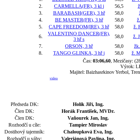
2.
CARMELLA(FR), 3 kl
j
56,5
ž
3.
BARABASH(GER), 3 hř
58,0
4.
BE MASTER(FR), 3 hř
58,0
ž
5.
CAPE FREEDOM(IRE), 3 hř
58,0
ž. 
VALENTINO DANCER(FR),
6.
58,0
ž. 
3 hř
s
7.
ORSON, 3 hř
58,0
žk
8.
TANGO GLINKA, 3 hř
j
58,0
ž. M
Čas:
03:06,60
, Mezičasy: (28
Výrok: LE
Majitel: Baizhasrkinov Yerbol, Tren
video
Předseda DK:
Holík Jiří, Ing.
Člen DK:
Horák František, MVDr.
Člen DK:
Vaňourek Jan, Ing.
Rozhodčí u cíle:
Tampier Miroslav
Dostihový tajemník:
Chaloupková Eva, Ing.
Rozhodčí u váhy:
Valeriánová Pavlína, Ing.