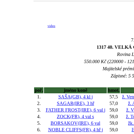
video
7
1317 40. VELK
Rovina L 
550.000 Kč (220000 - 121
Majitelské prém
Zápisné: 5 5
poř.
jméno koně
hmot.
1.
SAŠA(GB), 4 kl
j
57,5
ž. Ve
2.
SAGAR(IRE), 3 hř
57,0
ž. 
3.
FATHER FROST(IRE), 6 val
j
59,0
ž. 
4.
ZOCK(FR), 4 val
s
59,0
ž. 
5.
BORSAKOV(IRE), 6 val
59,0
žk
6.
NOBLE CLIFFS(FR), 4 hř
j
59,0
ž