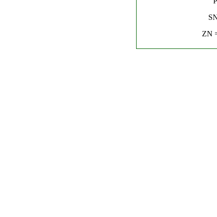
P
SN
ZN =