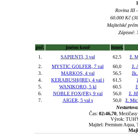
Rovina III -
60.000 Kč (30
Majitelské prém
Zápisné: 7
poř.
jméno koně
hmot.
1.
SAPIENTI, 3 val
62,5
ž. M
2.
MYSTIC GOLFER, 7 val
60,0
ž. 
3.
MARKOS, 4 val
56,5
žk
4.
KERABUSH(IRE), 4 val
j
61,5
5.
WANIKORO, 5 kl
60,5
ž
6.
NOBLE FOX(FR), 9 val
56,0
ž. J
7.
AIGER, 5 val
s
50,0
ž. Mic
Nestartoval
Čas:
02:46,70
, Mezičasy:
Výrok: TUHÝ 
Majitel: Premium Aqua, 
Maji