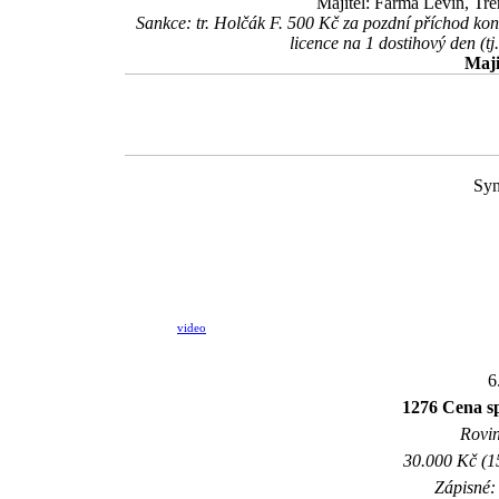
Majitel: Farma Levín, Tr
Sankce: tr. Holčák F. 500 Kč za pozdní příchod k
licence na 1 dostihový den (t
Maji
Syn
video
6
1276 Cena sp
Rovin
30.000 Kč (1
Zápisné: 