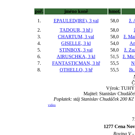
poř.
jméno koně
hmot.
1.
EPAULED(IRE), 3 val
58,0
ž. 
2.
TADOUR, 3 hř
j
58,0
3.
CHARTUM, 3 val
58,0
ž. Ma
4.
GISELLE, 3 kl
54,0
An
5.
STINBOX, 3 val
58,0
ž. Zu
6.
AIRUSCHKA, 3 kl
51,5
ž. Mic
7.
FANTASTICMAN, 3 hř
55,5
Ni
8.
OTHELLO, 3 hř
55,5
žk
Č
Výrok: TUHÝ B
Majitel: Stanislav Chudáč
Poplatek: stáj Stanislav Chudáček 200 K
video
7
1277 Cena Nové
Rovina V - 