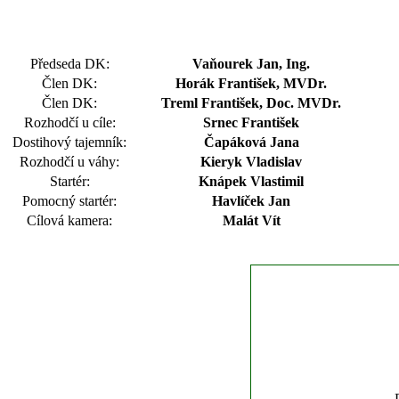
Předseda DK:
Vaňourek Jan, Ing.
Člen DK:
Horák František, MVDr.
Člen DK:
Treml František, Doc. MVDr.
Rozhodčí u cíle:
Srnec František
Dostihový tajemník:
Čapáková Jana
Rozhodčí u váhy:
Kieryk Vladislav
Startér:
Knápek Vlastimil
Pomocný startér:
Havlíček Jan
Cílová kamera:
Malát Vít