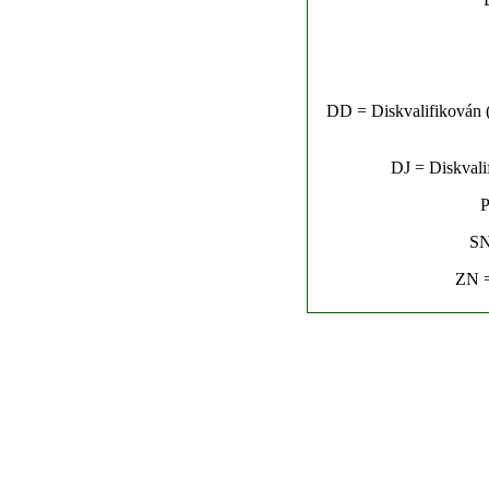
DD = Diskvalifikován (n
DJ = Diskvalif
P
SN
ZN =