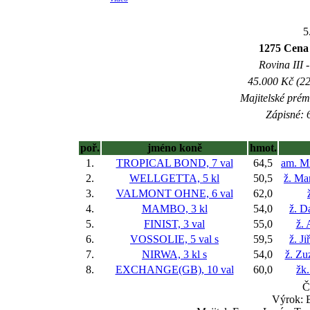
5
1275 Cen
Rovina III -
45.000 Kč (22
Majitelské prém
Zápisné: 6
poř.
jméno koně
hmot.
1.
TROPICAL BOND, 7 val
64,5
am. M
2.
WELLGETTA, 5 kl
50,5
ž. Ma
3.
VALMONT OHNE, 6 val
62,0
4.
MAMBO, 3 kl
54,0
ž. D
5.
FINIST, 3 val
55,0
ž. 
6.
VOSSOLIE, 5 val
s
59,5
ž. J
7.
NIRWA, 3 kl
s
54,0
ž. Zu
8.
EXCHANGE(GB), 10 val
60,0
žk
Č
Výrok: B