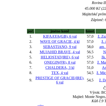
Rovina II
45.000 Kč (22
Majitelské prém
Zápisné: 6
poř.
jméno koně
hmot.
1.
KIFAAYA(GB), 6 val
57,0
ž. Zu
2.
WAVE OF GRACIE, 4 kl
57,0
ž.
3.
SEBASTIANO, 9 val
58,0
am. 
4.
MUJAHID BRAVE, 4 val
56,5
N
5.
HELIOSTAT(IRE), 6 val
57,5
žk
6.
ONEGIN(FR), 8 val
57,0
ž. Ma
7.
CHALDERA, 3 kl
51,0
An
8.
TEX, 4 val
54,5
ž. Mi
PRESTIGE OF GRACIE(IRE),
9.
54,5
ž. D
6 val
Č
Výrok: BOJ
Majitel: Monte Negro
Kůň č.9 T
video