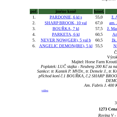
poř.
jméno koně
hmot.
1.
PARDONIE, 6 kl
s
55,0
ž. 
2.
SHARP BROOK, 10 val
67,0
am. 
3.
BOUŘKA, 7 kl
57,5
ž. Ma
4.
PARKETA, 6 kl
60,5
An
5.
NEVER NOW(GER), 5 val
b
60,5
žk.
6.
ANGELIC DEMON(IRE), 5 kl
55,5
Ni
Č
Výrok
Majitel: Horse Farm Kroutil
Poplatek: LUČ stajka - Neuberg 200 Kč za
Sankce: tr. Kantek P. MVDr., tr. Demele J., tr. Kro
příchod koní č.1 BOUŘKA, č.2 SHARP BRO
DEMON
Am. Fabris J. 400 K
video
3
1273 Cena 
Rovina V - 