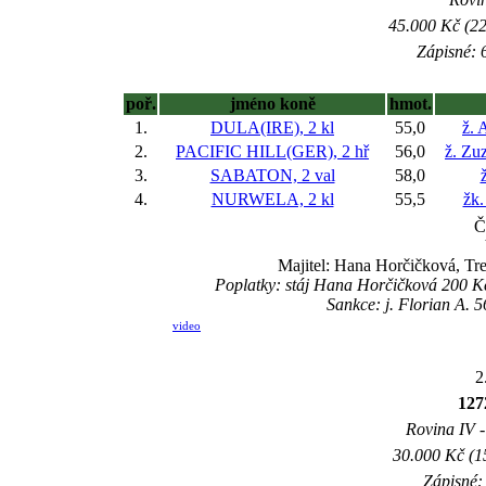
45.000 Kč (22
Zápisné: 6
poř.
jméno koně
hmot.
1.
DULA(IRE), 2 kl
55,0
ž. 
2.
PACIFIC HILL(GER), 2 hř
56,0
ž. Zu
3.
SABATON, 2 val
58,0
4.
NURWELA, 2 kl
55,5
žk.
Č
Majitel: Hana Horčičková, Tr
Poplatky: stáj Hana Horčičková 200 K
Sankce: j. Florian A. 
video
2
127
Rovina IV -
30.000 Kč (1
Zápisné: 