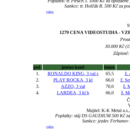
Poplatek: tr. Piruch J. 1000 Kč za opožd
Sankce: tr. Holčák R. 500 Kč za 
video
9
1279 CENA VIDEOSTUDIA - 
Prout
30.000 Kč (1
Zápisné: 
poř.
jméno koně
hmot.
1.
RONALDO KING, 3 val
s
65,5
ž.
2.
PLAY ROCKA, 3 kl
66,0
ž. Se
3.
AZZO, 3 val
70,0
ž. 
4.
LARDEA, 3 kl
b
66,0
ž. M
Č
V
Majitel: K-K Metal a.s
Poplatky: stáj DS GAUDIUM 500 Kč za
Sankce: jezdec Ferhanov S
video