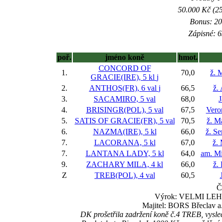
50.000 Kč (25
Bonus: 20
Zápisné: 6
poř.
jméno koně
hmot.
CONCORD OF
1.
70,0
ž. 
GRACIE(IRE), 5 kl
j
2.
ANTHOS(FR), 6 val
j
66,5
ž.
3.
SACAMIRO, 5 val
68,0
4.
BRISINGR(POL), 5 val
67,5
Vero
5.
SATIS OF GRACIE(FR), 5 val
70,5
ž. M
6.
NAZMA(IRE), 5 kl
66,0
ž. Se
7.
LACORANA, 5 kl
67,0
ž.
7.
LANTANA LADY, 5 kl
64,0
am. Mi
9.
ZACHARY MILA, 4 kl
66,0
ž.
Z
TREB(POL), 4 val
60,5
Č
Výrok: VELMI LEHCE
Majitel: BORS Břeclav a.
DK prošetřila zadržení koně č.4 TREB, vyslech