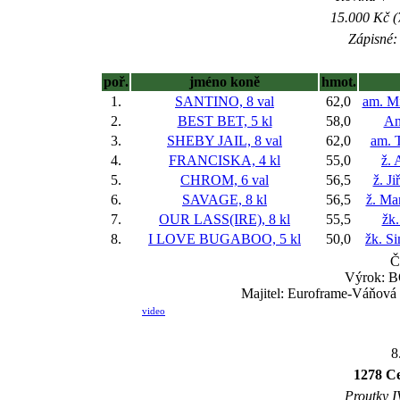
15.000 Kč (
Zápisné: 
poř.
jméno koně
hmot.
1.
SANTINO, 8 val
62,0
am. M
2.
BEST BET, 5 kl
58,0
An
3.
SHEBY JAIL, 8 val
62,0
am. 
4.
FRANCISKA, 4 kl
55,0
ž. 
5.
CHROM, 6 val
56,5
ž. J
6.
SAVAGE, 8 kl
56,5
ž. Ma
7.
OUR LASS(IRE), 8 kl
55,5
žk.
8.
I LOVE BUGABOO, 5 kl
50,0
žk. S
Č
Výrok: BO
Majitel: Euroframe-Váňová 
video
8
1278 Ce
Proutky IV