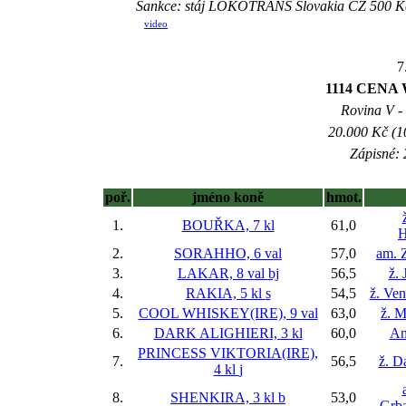
Sankce: stáj LOKOTRANS Slovakia CZ 500 Kč
video
7
1114 CEN
Rovina V - 
20.000 Kč (1
Zápisné: 
poř.
jméno koně
hmot.
1.
BOUŘKA, 7 kl
61,0
H
2.
SORAHHO, 6 val
57,0
am. 
3.
LAKAR, 8 val
bj
56,5
ž. 
4.
RAKIA, 5 kl
s
54,5
ž. Ve
5.
COOL WHISKEY(IRE), 9 val
63,0
ž. M
6.
DARK ALIGHIERI, 3 kl
60,0
An
PRINCESS VIKTORIA(IRE),
7.
56,5
ž. D
4 kl
j
8.
SHENKIRA, 3 kl
b
53,0
Grba