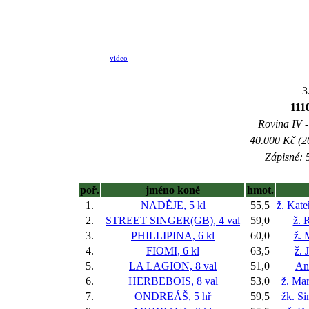
video
3
11
Rovina IV -
40.000 Kč (2
Zápisné: 5
poř.
jméno koně
hmot.
1.
NADĚJE, 5 kl
55,5
ž. Kat
2.
STREET SINGER(GB), 4 val
59,0
ž. 
3.
PHILLIPINA, 6 kl
60,0
ž. 
4.
FIOMI, 6 kl
63,5
ž. 
5.
LA LAGION, 8 val
51,0
An
6.
HERBEBOIS, 8 val
53,0
ž. Ma
7.
ONDREÁŠ, 5 hř
59,5
žk. S