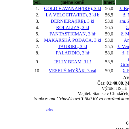
poř.
jméno koně
hmot.
1.
GOLD HAVANAH(IRE), 3 kl
56,0
ž. B
2.
LA VELOCITA(IRE), 3 kl
b
56,5
ž. 
3.
DERNIERA(IRE), 3 kl
53,0
am. 
4.
ROLALIZA, 3 kl
56,5
ž
5.
FANTASTICMAN, 3 hř
59,0
ž. M
6.
MAKARSKÁ PODACA, 3 kl
53,0
An
7.
TAURIEL, 3 kl
55,5
ž. Ve
8.
PALADDIO, 3 hř
58,0
ž. 
9.
JELLY BEAM, 3 hř
53,5
Grba
10.
VESELÝ MYŠÁK, 3 val
59,0
ž. 
Nes
Čas:
01:40,08
, M
Výrok: JISTĚ-3
Majitel: Stanislav Chudáček
Sankce: am.Grbavčicová T.500 Kč za naražení k
video
6