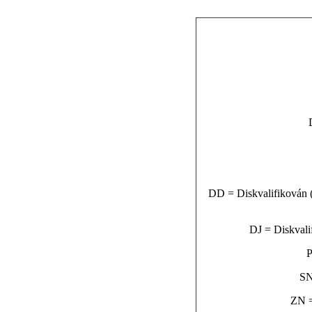
DD = Diskvalifikován (n
DJ = Diskvalif
P
SN
ZN =