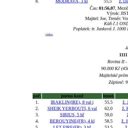
8.
MODRAVA, 3 kl
55,5
ž. D
Čas:
01:56,07
, Mezič
Výrok: JIST
Majitel: Joe, Trenér: V
Kůň č.1 ONDR
Poplatek: tr. Junková J. 1000
video
4
111
Rovina II -
90.000 Kč (45
Majitelské prém
Zápisné: 9
poř.
jméno koně
hmot.
1.
IRAKLIN(IRE), 8 val
j
55,5
ž. 
2.
SHEIK YERBOUTI, 6 val
62,0
ž. 
3.
SIRIUS, 5 hř
59,0
4.
BEROUYINE(FR), 4 kl
58,5
ž. 
5.
LET FIRE(FR), 3 hř
53,5
ž