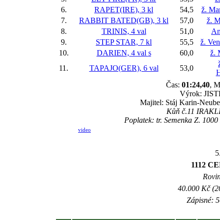
6.
RAPET(IRE), 3 kl
54,5
ž. Ma
7.
RABBIT BATED(GB), 3 kl
57,0
ž. M
8.
TRINIS, 4 val
51,0
An
9.
STEP STAR, 7 kl
55,5
ž. Ve
10.
DARIEN, 4 val
s
60,0
ž.
11.
TAPAJO(GER), 6 val
53,0
H
Čas:
01:24,40
, M
Výrok: JISTĚ
Majitel: Stáj Karin-Neub
Kůň č.11 IRAKLIN
Poplatek: tr. Semenka Z. 1000
video
5
1112 C
Rovin
40.000 Kč (2
Zápisné: 5