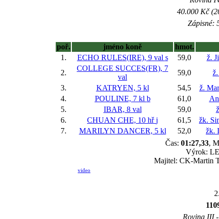
40.000 Kč (2
Zápisné: 5
poř.
jméno koně
hmot.
1.
ECHO RULES(IRE), 9 val
s
59,0
ž. J
COLLEGE SUCCES(FR), 7
2.
59,0
ž.
val
3.
KATRYEN, 5 kl
54,5
ž. Ma
4.
POULINE, 7 kl
b
61,0
An
5.
IBAR, 8 val
59,0
ž
6.
CHUAN CHE, 10 hř
j
61,5
žk. S
7.
MARILYN DANCER, 5 kl
52,0
žk. 
Čas:
01:27,33
, M
Výrok: LE
Majitel: CK-Martin T
video
2
11
Rovina III -