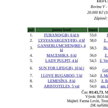
1113
Rovina V - 
20.000 Kč (1
Zápisné: 
poř.
jméno koně
hmot.
1.
FURANO(GB), 6 kl
b
53,0
2.
LYSYANARGENT(FR), 4 hř
58,0
ž.
GANSEBLUMCHEN(IRE), 4
3.
58,5
žk
kl
4.
MACESHKA, 6 kl
56,0
ž.
5.
LADY PULPIT, 4 kl
54,5
ž. V
6.
SUN FOR LIFE(GB), 10 kl
j
60,0
Grb
7.
I LOVE BUGABOO, 5 kl
54,0
ž. M
8.
LEMESÍNA, 8 kl
62,5
ž. 
9.
ARISTOTELES, 5 val
54,0
am. 
Čas:
01:41,73
, M
Výrok: BOJ-hla
Majitel: Farma Levín, Tre
DK nařídila