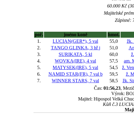
60.000 Kč (30
Majitelské prém
Zápisné: 7
poř.
jméno koně
hmot.
1.
LUCIAN(GER*), 5 val
55,0
žk.
2.
TANGO GLINKA, 3 hř
j
51,0
An
3.
SURIKATA, 5 kl
60,0
ž
4.
WOVKA(IRE), 4 val
57,5
am. 
5.
MATYSEK(IRE), 5 val
54,5
ž. Ve
6.
NAMID STAR(FR), 7 val
b
59,5
ž. M
7.
WINNER STARS, 7 val
58,5
žk. S
Čas:
01:56,23
, Mezič
Výrok: BOJ-
Majitel: Hipospol Velká Chuc
Kůň č.3 LUCIAN 
Maji