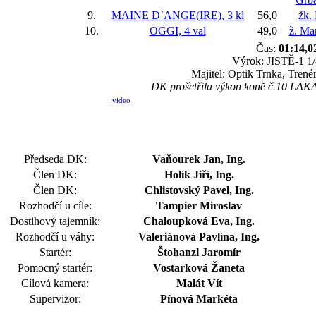
9.
MAINE D`ANGE(IRE), 3 kl
56,0
žk.
10.
OGGI, 4 val
49,0
ž. Ma
Čas:
01:14,0
Výrok: JISTĚ-1 1/4
Majitel: Optik Trnka, Trené
DK prošetřila výkon koně č.10 LAKAR,
video
Předseda DK:
Vaňourek Jan, Ing.
Člen DK:
Holík Jiří, Ing.
Člen DK:
Chlistovský Pavel, Ing.
Rozhodčí u cíle:
Tampier Miroslav
Dostihový tajemník:
Chaloupková Eva, Ing.
Rozhodčí u váhy:
Valeriánová Pavlína, Ing.
Startér:
Štohanzl Jaromír
Pomocný startér:
Vostarková Žaneta
Cílová kamera:
Malát Vít
Supervizor:
Pínová Markéta