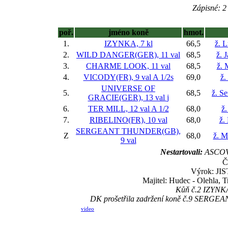
Zápisné: 2 
poř.
jméno koně
hmot.
1.
IZYNKA, 7 kl
66,5
ž. 
2.
WILD DANGER(GER), 11 val
68,5
ž. 
3.
CHARME LOOK, 11 val
68,5
ž. 
4.
VICODY(FR), 9 val
A 1/2s
69,0
ž.
UNIVERSE OF
5.
68,5
ž. S
GRACIE(GER), 13 val
j
6.
TER MILL, 12 val
A 1/2
68,0
ž.
7.
RIBELINO(FR), 10 val
68,0
ž.
SERGEANT THUNDER(GB),
Z
68,0
ž. M
9 val
Nestartovali:
ASCOV
Č
Výrok: JIST
Majitel: Hudec - Olehla, 
Kůň č.2 IZYNKA 
DK prošetřila zadržení koně č.9 SERGEAN
video