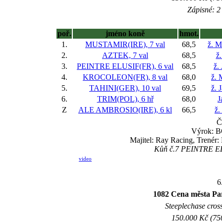
Zápisné: 2 
poř.
jméno koně
hmot.
1.
MUSTAMIR(IRE), 7 val
68,5
ž. M
2.
AZTEK, 7 val
68,5
ž.
3.
PEINTRE ELUSIF(FR), 6 val
68,5
ž.
4.
KROCOLEON(FR), 8 val
68,0
ž. 
5.
TAHINI(GER), 10 val
69,5
ž. 
6.
TRIM(POL), 6 hř
68,0
J
Z
ALE AMBROSIO(IRE), 6 kl
66,5
ž.
Č
Výrok: BO
Majitel: Ray Racing, Trenér
Kůň č.7 PEINTRE ELU
video
6
1082 Cena města Pa
Steeplechase cross
150.000 Kč (750