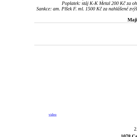
Poplatek: stáj K-K Metal 200 Kč za 
Sankce: am. Plšek F. ml. 1500 Kč za nahlášené zv
Maji
video
2
1078 Ce