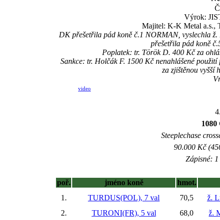
Č
Výrok: JIST
Majitel: K-K Metal a.s.,
DK přešetřila pád koně č.1 NORMAN, vyslechla ž. B
přešetřila pád koně 
Poplatek: tr. Török D. 400 Kč za ohl
Sankce: tr. Holčák F. 1500 Kč nenahlášené použití
za zjištěnou vyšší
Vn
video
4
1080 
Steeplechase crossc
90.000 Kč (45
Zápisné: 1 
poř.
jméno koně
hmot.
1.
TURDUS(POL), 7 val
70,5
ž. 
2.
TURONI(FR), 5 val
68,0
ž. 