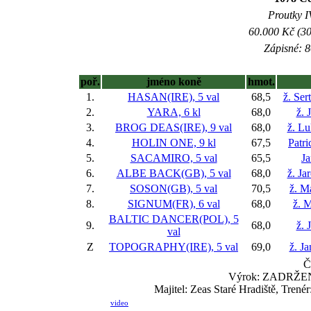
Proutky IV
60.000 Kč (30
Zápisné: 8
poř.
jméno koně
hmot.
1.
HASAN(IRE), 5 val
68,5
ž. Ser
2.
YARA, 6 kl
68,0
ž. 
3.
BROG DEAS(IRE), 9 val
68,0
ž. L
4.
HOLIN ONE, 9 kl
67,5
Patr
5.
SACAMIRO, 5 val
65,5
J
6.
ALBE BACK(GB), 5 val
68,0
ž. Ja
7.
SOSON(GB), 5 val
70,5
ž. M
8.
SIGNUM(FR), 6 val
68,0
ž. M
BALTIC DANCER(POL), 5
9.
68,0
ž. 
val
Z
TOPOGRAPHY(IRE), 5 val
69,0
ž. Ja
Č
Výrok: ZADRŽENĚ-
Majitel: Zeas Staré Hradiště, Tren
video