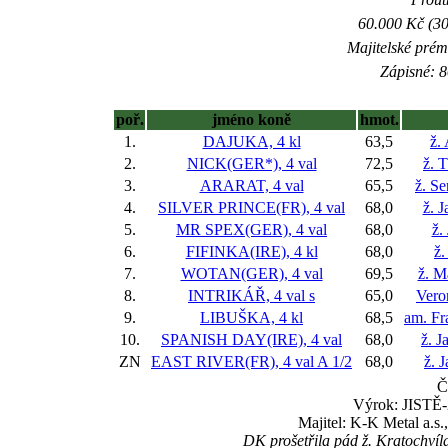
60.000 Kč (30
Majitelské prém
Zápisné: 8
poř.
jméno koně
hmot.
1.
DAJUKA, 4 kl
63,5
ž.
2.
NICK(GER*), 4 val
72,5
ž. 
3.
ARARAT, 4 val
65,5
ž. Se
4.
SILVER PRINCE(FR), 4 val
68,0
ž. 
5.
MR SPEX(GER), 4 val
68,0
ž.
6.
FIFINKA(IRE), 4 kl
68,0
ž.
7.
WOTAN(GER), 4 val
69,5
ž. M
8.
INTRIKÁŘ, 4 val
s
65,0
Vero
9.
LIBUŠKA, 4 kl
68,5
am. Fr
10.
SPANISH DAY(IRE), 4 val
68,0
ž. J
ZN
EAST RIVER(FR), 4 val
A 1/2
68,0
ž. 
Č
Výrok: JISTĚ-2
Majitel: K-K Metal a.s
DK prošetřila pád ž. Kratochvíl