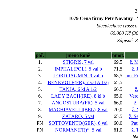
3
1079 Cena firmy Petr Novotný - 
Steeplechase crosscou
60.000 Kč (30
Zápisné: 8
poř.
jméno koně
hmot.
1.
STIGRIS, 7 val
69,5
ž. 
2.
IMPHAL(POL), 5 val
b
71,5
ž. 
3.
LORD JAGMIN, 9 val
b
68,5
am. Fr
4.
BENEVOLE(FR), 7 val
A 1/2j
65,5
5.
TANJA, 6 kl
A 1/2
66,5
ž
6.
LADY BACH(IRE), 8 kl
b
65,0
Ver
7.
ANGOSTURA(FR), 5 val
66,0
ž.
8.
MACHIAVELLI(BEL), 8 val
70,0
ž.
9.
ZATARO, 5 val
65,5
ž. S
PN
SOTTOVENTO(GER), 6 val
60,0
Pat
PN
NORMAN(FR)*, 5 val
61,0
ž.
Ne