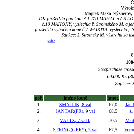
Č
Výrok:
Majitel: Maxa-Nýznerov,
DK prošetřila pád koní č.1 TAJ MAHAL a č.5 LOM
č.10 MAHONY, vyslechla ž. Stromského M. a jeho
prošetřila vybočení koně č.7 WAIKITA, vyslechla j.
Sankce: ž. Stromský M. výstraha za 
video
8
108
Steeplechase crossc
60.000 Kč (30
Zápisné: 8
poř.
jméno koně
hmot.
1.
SMAJLÍK, 8 val
67,0
Ján
2.
JANTAR(FR), 9 val
68,5
ž.
3.
VALTZ, 7 val
b
70,5
Mart
4.
STRING(GER*), 5 val
67,5
Vero