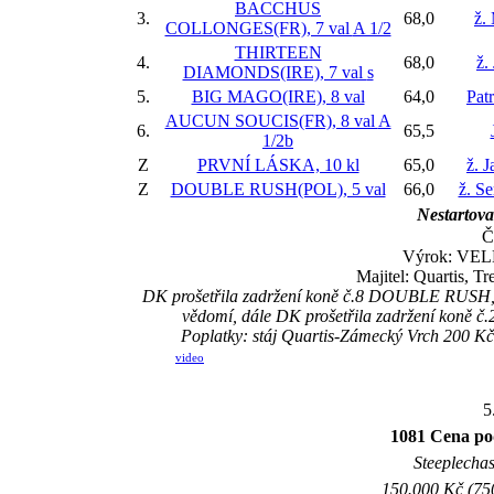
BACCHUS
3.
68,0
ž.
COLLONGES(FR), 7 val
A 1/2
THIRTEEN
4.
68,0
ž.
DIAMONDS(IRE), 7 val
s
5.
BIG MAGO(IRE), 8 val
64,0
Pat
AUCUN SOUCIS(FR), 8 val
A
6.
65,5
1/2b
Z
PRVNÍ LÁSKA, 10 kl
65,0
ž. 
Z
DOUBLE RUSH(POL), 5 val
66,0
ž. S
Nestartova
Č
Výrok: VELM
Majitel: Quartis, 
DK prošetřila zadržení koně č.8 DOUBLE RUSH, vys
vědomí, dále DK prošetřila zadržení koně č.
Poplatky: stáj Quartis-Zámecký Vrch 200 K
video
5
1081 Cena p
Steeplechas
150.000 Kč (750