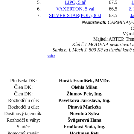
5.
LIPO, 5 hř
67,5
J
6.
VAXERTON, 5 val
66,5
ž.
7.
SILVER STAR(POL), 8 kl
63,5
J
Nestartovali:
CARMINA(F
Č
Výrok
Majitel: ARTEP, Tren
Kůň č.1 MODENA nestartoval z d
Sankce: j. Mach J. 500 Kč za tísnění ko
video
Předseda DK:
Horák František, MVDr.
Člen DK:
Olehla Milan
Člen DK:
Žlumov Petr, Ing.
Rozhodčí u cíle:
Pavelková Jaroslava, Ing.
Rozhodčí u cíle:
Pínová Markéta
Dostihový tajemník:
Novotná Sylva
Rozhodčí u váhy:
Švůgerová Hana
Startér:
Froňková Soňa, Ing.
Pomocný startér:
Hochman Petr