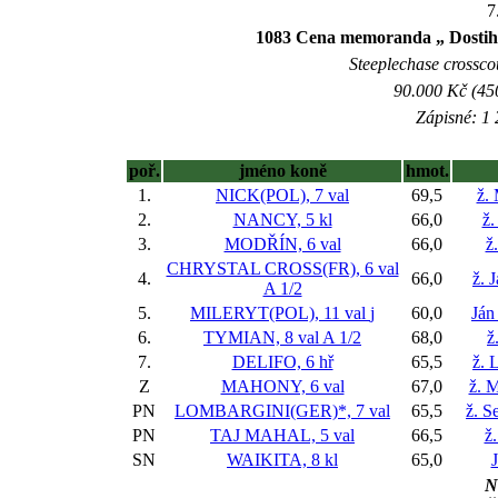
7
1083 Cena memoranda „ Dostih
Steeplechase crosscou
90.000 Kč (45
Zápisné: 1 
poř.
jméno koně
hmot.
1.
NICK(POL), 7 val
69,5
ž.
2.
NANCY, 5 kl
66,0
ž.
3.
MODŘÍN, 6 val
66,0
ž
CHRYSTAL CROSS(FR), 6 val
4.
66,0
ž. 
A 1/2
5.
MILERYT(POL), 11 val
j
60,0
Ján
6.
TYMIAN, 8 val
A 1/2
68,0
ž
7.
DELIFO, 6 hř
65,5
ž. 
Z
MAHONY, 6 val
67,0
ž. 
PN
LOMBARGINI(GER)*, 7 val
65,5
ž. S
PN
TAJ MAHAL, 5 val
66,5
ž.
SN
WAIKITA, 8 kl
65,0
N