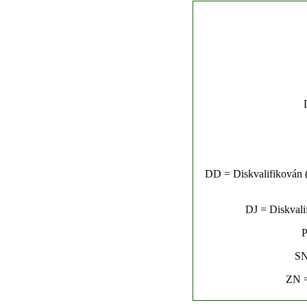
DD = Diskvalifikován (n
DJ = Diskvalif
P
SN
ZN =