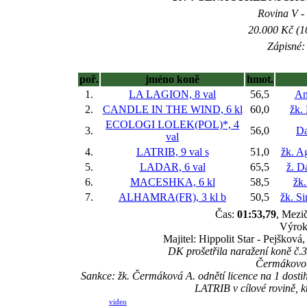
Rovina V - 
20.000 Kč (1
Zápisné: 
poř.
jméno koně
hmot.
1.
LA LAGION, 8 val
56,5
An
2.
CANDLE IN THE WIND, 6 kl
60,0
žk.
ECOLOGI LOLEK(POL)*, 4
3.
56,0
Da
val
4.
LATRIB, 9 val
s
51,0
žk. A
5.
LADAR, 6 val
65,5
ž. D
6.
MACESHKA, 6 kl
58,5
žk.
7.
ALHAMRA(FR), 3 kl
b
50,5
žk. S
Čas:
01:53,79
, Mezič
Výrok
Majitel: Hippolit Star - Pejšková
DK prošetřila naražení koně 
Čermákovou 
Sankce: žk. Čermáková A. odnětí licence na 1 dos
LATRIB v cílové rovině, k
video