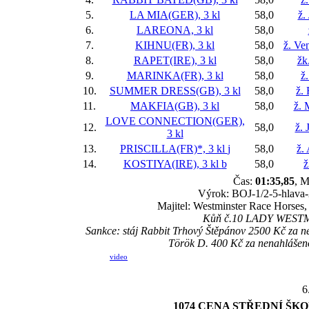
5.
LA MIA(GER), 3 kl
58,0
ž.
6.
LAREONA, 3 kl
58,0
7.
KIHNU(FR), 3 kl
58,0
ž. Ve
8.
RAPET(IRE), 3 kl
58,0
žk
9.
MARINKA(FR), 3 kl
58,0
ž
10.
SUMMER DRESS(GB), 3 kl
58,0
ž.
11.
MAKFIA(GB), 3 kl
58,0
ž. 
LOVE CONNECTION(GER),
12.
58,0
ž. 
3 kl
13.
PRISCILLA(FR)*, 3 kl
j
58,0
ž.
14.
KOSTIYA(IRE), 3 kl
b
58,0
ž
Čas:
01:35,85
, M
Výrok: BOJ-1/2-5-hlava-2
Majitel: Westminster Race Horses,
Kůň č.10 LADY WESTMIN
Sankce: stáj Rabbit Trhový Štěpánov 2500 Kč za
Török D. 400 Kč za nenahlášen
video
6
1074 CENA STŘEDNÍ ŠK