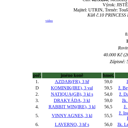
Výrok: JISTĚ-
Majitel: UTRIN, Trenér: Touš
Kůň č.10 PRINCESS RY
video
8
Rovin
40.000 Kč (2
Zápisné: 5
poř.
jméno koně
hmot.
1.
AZDAR(FR), 3 hř
59,0
D
KOMINIK(IRE), 3 val
59,5
ž. B
2.
NATIQUA(GB), 3 kl
s
54,0
ž. D
3.
DRAKYÁDA, 3 kl
59,0
žk.
4.
RABBIT WIN(IRE), 3 kl
56,5
ž.
ž. I
5.
VINNY AGNES, 3 kl
55,5
6.
LAVERNO, 3 hř
s
56,0
žk. L