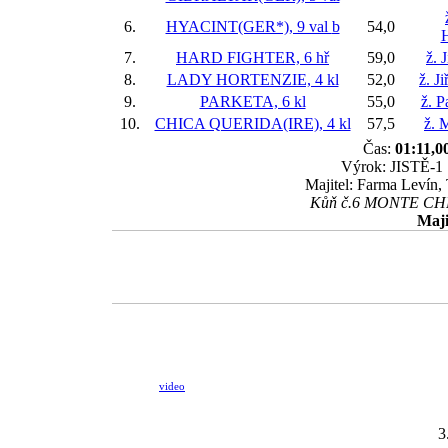
6.
HYACINT(GER*), 9 val
b
54,0
7.
HARD FIGHTER, 6 hř
59,0
ž. 
8.
LADY HORTENZIE, 4 kl
52,0
ž. J
9.
PARKETA, 6 kl
55,0
ž. P
10.
CHICA QUERIDA(IRE), 4 kl
57,5
ž. 
Čas:
01:11,0
Výrok: JISTĚ-1 1
Majitel: Farma Levín,
Kůň č.6 MONTE CHRIS
Maji
video
3