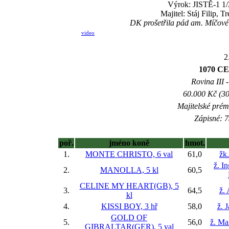
Výrok: JISTĚ-1 1/2
Majitel: Stáj Filip, 
DK prošetřila pád am. Míčové
video
2
1070 C
Rovina III -
60.000 Kč (30
Majitelské prém
Zápisné: 7
poř.
jméno koně
hmot.
1.
MONTE CHRISTO, 6 val
61,0
žk
ž. I
2.
MANOLLA, 5 kl
60,5
CELINE MY HEART(GB), 5
3.
64,5
ž.
kl
4.
KISSI BOY, 3 hř
58,0
ž. 
GOLD OF
5.
56,0
ž. Ma
GIBRALTAR(GER), 5 val