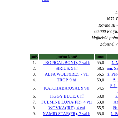
video
4
1072
Rovina III -
60.000 Kč (30
Majitelské prém
Zápisné: 7
poř.
jméno koně
hmot.
1.
TROPICAL BOND, 7 val
b
55,0
ž. 
2.
SIRIUS, 5 hř
58,5
am. S
3.
ALFA WOLF(IRE), 7 val
56,5
ž. Pe
4.
TROP, 9 hř
59,0
ž.
ž. I
5.
KATCHABA(USA), 9 val
54,5
6.
TIGGY BLUE, 6 hř
53,0
ž
7.
FULMINE LUNA(FR), 4 val
53,0
An
8.
WOVKA(IRE), 4 val
55,5
žk
9.
NAMID STAR(FR), 7 val
b
55,0
ž. P