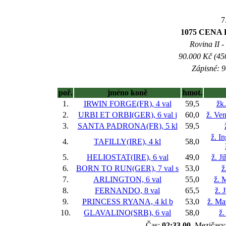
7
1075 CENA
Rovina II -
90.000 Kč (45
Zápisné: 9
poř.
jméno koně
hmot.
1.
IRWIN FORGE(FR), 4 val
59,5
žk
2.
URBI ET ORBI(GER), 6 val
j
60,0
ž. Ve
3.
SANTA PADRONA(FR), 5 kl
59,5
ž. I
4.
TAFILLY(IRE), 4 kl
58,0
5.
HELIOSTAT(IRE), 6 val
49,0
ž. J
6.
BORN TO RUN(GER), 7 val
s
53,0
ž
7.
ARLINGTON, 6 val
55,0
ž. 
8.
FERNANDO, 8 val
65,5
ž. 
9.
PRINCESS RYANA, 4 kl
b
53,0
ž. Ma
10.
GLAVALINO(SRB), 6 val
58,0
ž.
Čas:
02:33,00
, Mezičasy: