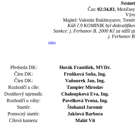
Nestart
Čas:
02:34,83
, Mezičasy
Výro
Majitel: Valentin Bukhtoyarov, Trené
Kůň č.9 KOMINIK byl diskvalifiková
Sankce: j. Ferhanov B. 2000 Kč za nižší z
j. Ferhanov B
video
Předseda DK:
Horák František, MVDr.
Člen DK:
Froňková Soňa, Ing.
Člen DK:
Vaňourek Jan, Ing.
Rozhodčí u cíle:
Tampier Miroslav
Dostihový tajemník:
Chaloupková Eva, Ing.
Rozhodčí u váhy:
Pavelková Yvona, Ing.
Startér:
Štohanzl Jaromír
Pomocný startér:
Jakšová Barbora
Cílová kamera:
Malát Vít