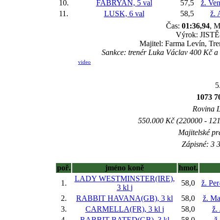
10.
FABRYAN, 5 val
57,5
ž. Ve
11.
LUSK, 6 val
58,5
ž.
Čas:
01:36,94
, M
Výrok: JISTĚ-
Majitel: Farma Levín, Tr
Sankce: trenér Luka Václav 400 Kč 
video
5
1073 
Rovina L 
550.000 Kč (220000 - 121
Majitelské pr
Zápisné: 3 3
poř.
jméno koně
hmot.
LADY WESTMINSTER(IRE),
1.
58,0
ž. Pe
3 kl
j
2.
RABBIT HAVANA(GB), 3 kl
58,0
ž. Ma
3.
CARMELLA(FR), 3 kl
j
58,0
ž.
4.
RABBIT BATED(GB), 3 kl
58,0
ž