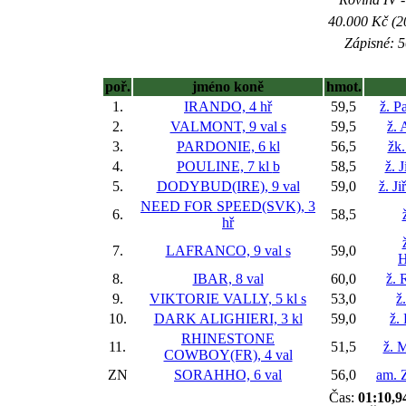
40.000 Kč (2
Zápisné: 5
poř.
jméno koně
hmot.
1.
IRANDO, 4 hř
59,5
ž. P
2.
VALMONT, 9 val
s
59,5
ž. 
3.
PARDONIE, 6 kl
56,5
žk.
4.
POULINE, 7 kl
b
58,5
ž. 
5.
DODYBUD(IRE), 9 val
59,0
ž. J
NEED FOR SPEED(SVK), 3
6.
58,5
hř
7.
LAFRANCO, 9 val
s
59,0
H
8.
IBAR, 8 val
60,0
ž. 
9.
VIKTORIE VALLY, 5 kl
s
53,0
ž
10.
DARK ALIGHIERI, 3 kl
59,0
ž.
RHINESTONE
11.
51,5
ž. 
COWBOY(FR), 4 val
ZN
SORAHHO, 6 val
56,0
am. 
Čas:
01:10,9