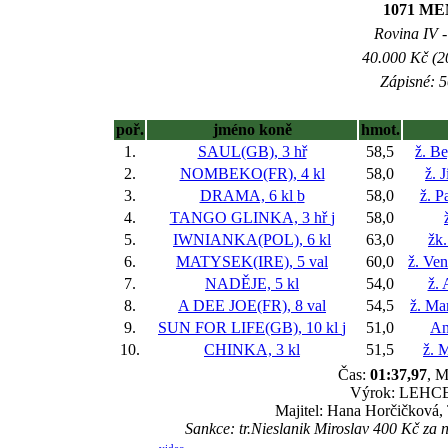
1071 M
Rovina IV -
40.000 Kč (2
Zápisné: 5
poř.
jméno koně
hmot.
1.
SAUL(GB), 3 hř
58,5
ž. B
2.
NOMBEKO(FR), 4 kl
58,0
ž. 
3.
DRAMA, 6 kl
b
58,0
ž. P
4.
TANGO GLINKA, 3 hř
j
58,0
5.
IWNIANKA(POL), 6 kl
63,0
žk
6.
MATYSEK(IRE), 5 val
60,0
ž. Ve
7.
NADĚJE, 5 kl
54,0
ž. 
8.
A DEE JOE(FR), 8 val
54,5
ž. Ma
9.
SUN FOR LIFE(GB), 10 kl
j
51,0
An
10.
CHINKA, 3 kl
51,5
ž. 
Čas:
01:37,97
, M
Výrok: LEHCE-3
Majitel: Hana Horčičková, 
Sankce: tr.Nieslanik Miroslav 400 Kč z