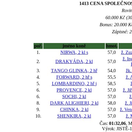
1413 CENA SPOLEČNO
Rovin
60.000 Kč (30
Bonus: 20.000 Kč
Zápisné: 2
poř.
jméno koně
hmot.
1.
NIRWA, 2 kl
s
57,0
ž. Zu
ž. I
2.
DRAKYÁDA, 2 kl
57,0
3.
TANGO GLINKA, 2 hř
54,0
žk.
4.
FORWARD, 2 hř
s
55,5
ž. 
5.
LOMBARDINO, 2 hř
j
58,5
6.
PROVENCE, 2 kl
57,0
ž. J
6.
SOCHI, 2 kl
57,0
ž
8.
DARK ALIGHIERI, 2 kl
58,0
ž. 
9.
CHINKA, 2 kl
57,0
ž. Ve
10.
SHENKIRA, 2 kl
57,0
ž. 
Čas:
01:32,06
, M
Výrok: JISTĚ-1-