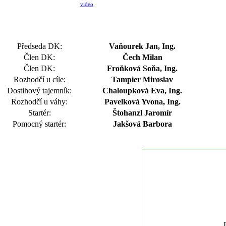
video
Předseda DK:
Vaňourek Jan, Ing.
Člen DK:
Čech Milan
Člen DK:
Froňková Soňa, Ing.
Rozhodčí u cíle:
Tampier Miroslav
Dostihový tajemník:
Chaloupková Eva, Ing.
Rozhodčí u váhy:
Pavelková Yvona, Ing.
Startér:
Štohanzl Jaromír
Pomocný startér:
Jakšová Barbora