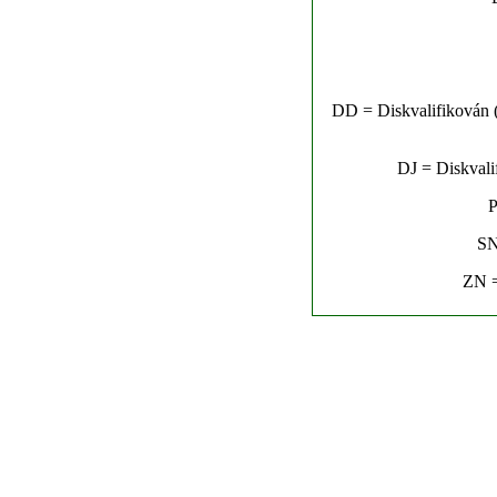
DD = Diskvalifikován (n
DJ = Diskvalif
P
SN
ZN =