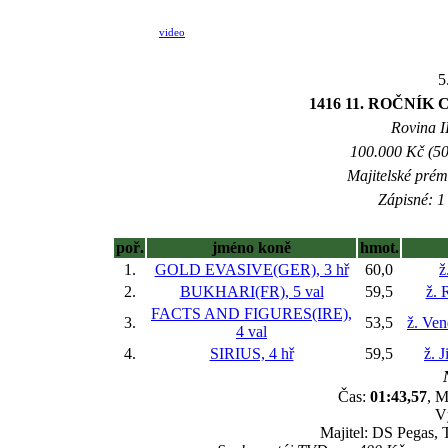
video
5
1416 11. ROČNÍ
Rovina II
100.000 Kč (50
Majitelské prém
Zápisné: 1 
poř.
jméno koně
hmot.
1.
GOLD EVASIVE(GER), 3 hř
60,0
ž
2.
BUKHARI(FR), 5 val
59,5
ž. 
FACTS AND FIGURES(IRE),
3.
53,5
ž. Ve
4 val
4.
SIRIUS, 4 hř
59,5
ž. 
Čas:
01:43,57
, M
V
Majitel: DS Pegas, 