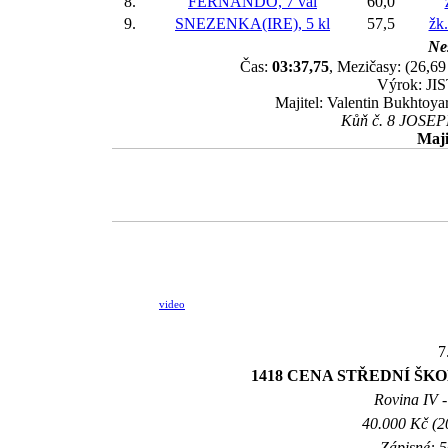
8.
FERNANDO, 7 val
60,0
9.
SNEZENKA(IRE), 5 kl
57,5
žk
Nes
Čas:
03:37,75
, Mezičasy: (26,69 
Výrok: JIS
Majitel: Valentin Bukhtoyar
Kůň č. 8 JOSEPH
Maji
video
7
1418 CENA STŘEDNÍ ŠK
Rovina IV -
40.000 Kč (2
Zápisné: 5