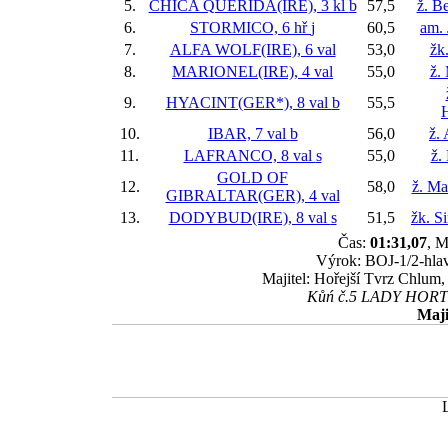
5.
CHICA QUERIDA(IRE), 3 kl
b
57,5
ž. B
6.
STORMICO, 6 hř
j
60,5
am. 
7.
ALFA WOLF(IRE), 6 val
53,0
žk
8.
MARIONEL(IRE), 4 val
55,0
ž.
9.
HYACINT(GER*), 8 val
b
55,5
10.
IBAR, 7 val
b
56,0
ž.
11.
LAFRANCO, 8 val
s
55,0
ž.
GOLD OF
12.
58,0
ž. Ma
GIBRALTAR(GER), 4 val
13.
DODYBUD(IRE), 8 val
s
51,5
žk. S
Čas:
01:31,07
, M
Výrok: BOJ-1/2-hlava
Majitel: Hořejší Tvrz Chlum,
Kůń č.5 LADY HORTEN
Maji