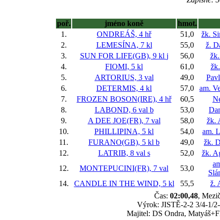
poř.
jméno koně
hmot.
1.
ONDREÁŠ, 4 hř
51,0
žk. S
2.
LEMESÍNA, 7 kl
55,0
ž. D
3.
SUN FOR LIFE(GB), 9 kl
j
56,0
žk
4.
FIOMI, 5 kl
61,0
žk
5.
ARTORIUS, 3 val
49,0
Pavl
6.
DETERMIS, 4 kl
57,0
am. Ve
7.
FROZEN BOSON(IRE), 4 hř
60,5
Ne
8.
LABOND, 6 val
b
53,0
Da
9.
A DEE JOE(FR), 7 val
58,0
žk.
10.
PHILLIPINA, 5 kl
54,0
am. L
11.
FURANO(GB), 5 kl
b
49,0
žk. 
12.
LATRIB, 8 val
s
52,0
žk. A
am
12.
MONTEPUCINI(FR), 7 val
53,0
Slá
14.
CANDLE IN THE WIND, 5 kl
55,5
ž.
Čas:
02:00,48
, Mezič
Výrok: JISTĚ-2-2 3/4-1/2-
Majitel: DS Ondra, Matyáš+Fl