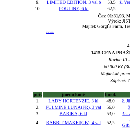
9.
LIMITED EDITION, 3 val
b
53,5
ž. Ve
10.
POULINE, 6 kl
62,5
Čas:
01:31,93
, M
Výrok: JIST
Majitel: Görgl`s Farm, Tr
video
4
1415 CENA PRA
Rovina III -
60.000 Kč (30
Majitelské prém
Zápisné: 7
poř.
jméno koně
hmot.
1.
LADY HORTENZIE, 3 kl
48,0
ž. J
2.
FULMINE LUNA(FR), 3 val
56,0
ž
3.
BARIKA, 6 kl
53,0
žk.
4.
RABBIT MAKFI(GB), 4 val
52,5
Grb