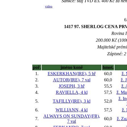
Sankce: stáj TVD a.s. 400 Kč za n
video
6
1417 97. SHERLOG CENA PRVN
Rovina I 
200.000 Kč (1000
Majitelské prém
Zápisné: 2 
poř.
jméno koně
hmot.
1.
ESKERKHAN(IRE), 5 hř
60,0
ž.
2.
AUTOR(IRE), 7 val
60,0
ž. 
3.
JOSEPH, 3 hř
55,5
ž.
4.
RAVIELLA, 4 kl
57,5
ž. Ma
ž. I
5.
TAFILLY(IRE), 3 kl
52,0
6.
WILLIANN, 4 kl
57,5
ž.
ALWAYS ON SUNDAY(FR),
7.
60,0
ž. Zu
7 val