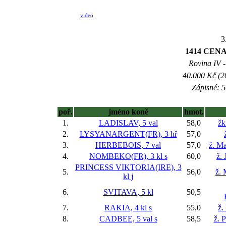
video
3
1414 CEN
Rovina IV -
40.000 Kč (2
Zápisné: 5
poř.
jméno koně
hmot.
1.
LADISLAV, 5 val
58,0
žk
2.
LYSYANARGENT(FR), 3 hř
57,0
3.
HERBEBOIS, 7 val
57,0
ž. M
4.
NOMBEKO(FR), 3 kl
s
60,0
ž. 
PRINCESS VIKTORIA(IRE), 3
5.
56,0
ž. 
kl
j
6.
SVITAVA, 5 kl
50,5
7.
RAKIA, 4 kl
s
55,0
ž.
8.
CADBEE, 5 val
s
58,5
ž. 