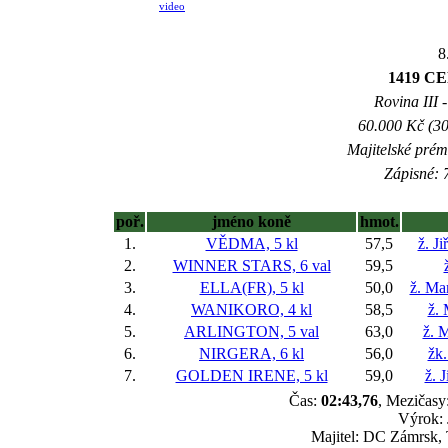
video
8
1419 C
Rovina III -
60.000 Kč (30
Majitelské prém
Zápisné: 7
poř.
jméno koně
hmot.
1.
VĚDMA, 5 kl
57,5
ž. J
2.
WINNER STARS, 6 val
59,5
3.
ELLA(FR), 5 kl
50,0
ž. Ma
4.
WANIKORO, 4 kl
58,5
ž. 
5.
ARLINGTON, 5 val
63,0
ž. 
6.
NIRGERA, 6 kl
56,0
žk.
7.
GOLDEN IRENE, 5 kl
59,0
ž. 
Čas:
02:43,76
, Mezičasy:
Výrok: 
Majitel: DC Zámrsk,