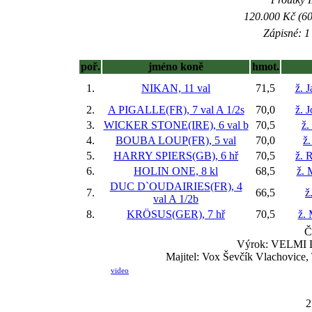
120.000 Kč (60
Zápisné: 1 
poř.
jméno koně
hmot.
1.
NIKAN, 11 val
71,5
ž. 
2.
A PIGALLE(FR), 7 val
A 1/2s
70,0
ž. 
3.
WICKER STONE(IRE), 6 val
b
70,5
ž.
4.
BOUBA LOUP(FR), 5 val
70,0
ž.
5.
HARRY SPIERS(GB), 6 hř
70,5
ž. 
6.
HOLIN ONE, 8 kl
68,5
ž. 
DUC D`OUDAIRIES(FR), 4
7.
66,5
ž
val
A 1/2b
8.
KRÖSUS(GER), 7 hř
70,5
ž. 
Č
Výrok: VELMI L
Majitel: Vox Ševčík Vlachovice, 
video
2