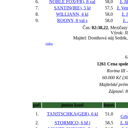
6.
NOBLE FOX(FR), 8 val
58,0
ž. J
7.
SANTIN(IRE), 5 kl
57,5
ž. Ve
8.
WILLIANN, 4 kl
58,0
ž. 
9.
ROONY, 8 val
s
58,0
ž.
Čas:
02:38,22
, Mezičasy:
Výrok: JI
Majitel: Dostihová stáj Sedri
video
6
1261 Cena spo
Rovina III -
60.000 Kč (30
Majitelské prém
Zápisné: 8
poř.
jméno koně
hmot.
1.
TANITSCHKA(GER), 6 kl
51,0
Grb
2.
STORMICO, 6 hř
j
58,5
ž. J