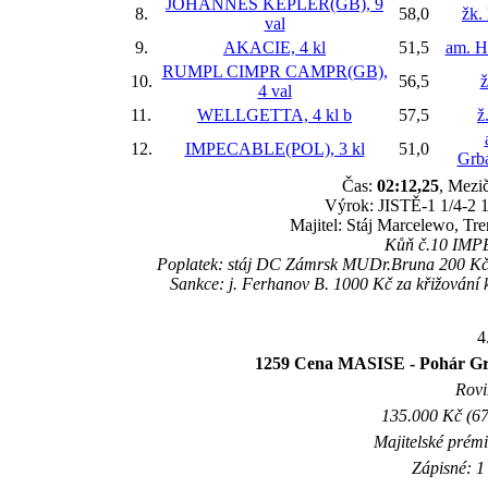
JOHANNES KEPLER(GB), 9
8.
58,0
žk.
val
9.
AKACIE, 4 kl
51,5
am. H
RUMPL CIMPR CAMPR(GB),
10.
56,5
ž
4 val
11.
WELLGETTA, 4 kl
b
57,5
ž
12.
IMPECABLE(POL), 3 kl
51,0
Grba
Čas:
02:12,25
, Mezič
Výrok: JISTĚ-1 1/4-2 1
Majitel: Stáj Marcelewo, T
Kůň č.10 IMPEC
Poplatek: stáj DC Zámrsk MUDr.Bruna 200 Kč 
Sankce: j. Ferhanov B. 1000 Kč za křižován
4
1259 Cena MASISE - Pohár Gra
Rovi
135.000 Kč (67
Majitelské prém
Zápisné: 1 