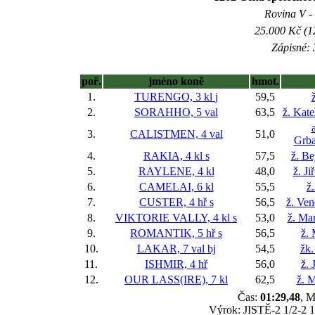
Rovina V - 
25.000 Kč (1
Zápisné: 
poř.
jméno koně
hmot.
1.
TURENGO, 3 kl
j
59,5
2.
SORAHHO, 5 val
63,5
ž. Kat
3.
CALISTMEN, 4 val
51,0
Grba
4.
RAKIA, 4 kl
s
57,5
ž. B
5.
RAYLENE, 4 kl
48,0
ž. J
6.
CAMELAI, 6 kl
55,5
ž
7.
CUSTER, 4 hř
s
56,5
ž. Ve
8.
VIKTORIE VALLY, 4 kl
s
53,0
ž. Ma
9.
ROMANTIK, 5 hř
s
56,5
ž.
10.
LAKAR, 7 val
bj
54,5
žk.
11.
ISHMIR, 4 hř
56,0
ž. 
12.
OUR LASS(IRE), 7 kl
62,5
ž. 
Čas:
01:29,48
, M
Výrok: JISTĚ-2 1/2-2 1/