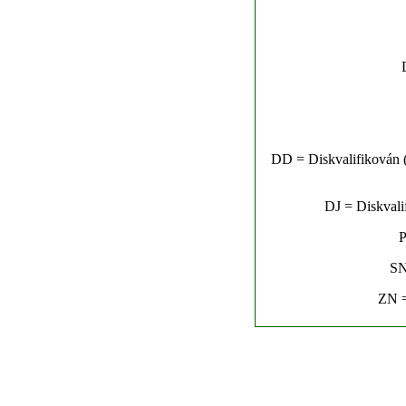
DD = Diskvalifikován (n
DJ = Diskvalif
P
SN
ZN =