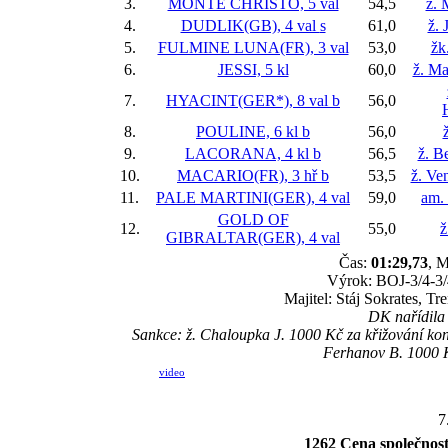
3.
MONTE CHRISTO, 5 val
54,5
ž. 
4.
DUDLIK(GB), 4 val
s
61,0
ž. 
5.
FULMINE LUNA(FR), 3 val
53,0
žk
6.
JESSI, 5 kl
60,0
ž. Ma
7.
HYACINT(GER*), 8 val
b
56,0
8.
POULINE, 6 kl
b
56,0
9.
LACORANA, 4 kl
b
56,5
ž. B
10.
MACARIO(FR), 3 hř
b
53,5
ž. Ve
11.
PALE MARTINI(GER), 4 val
59,0
am. 
GOLD OF
12.
55,0
ž
GIBRALTAR(GER), 4 val
Čas:
01:29,73
, M
Výrok: BOJ-3/4-3/4
Majitel: Stáj Sokrates, T
DK nařídila 
Sankce: ž. Chaloupka J. 1000 Kč za křižování 
Ferhanov B. 1000 K
video
7
1262 Cena společ