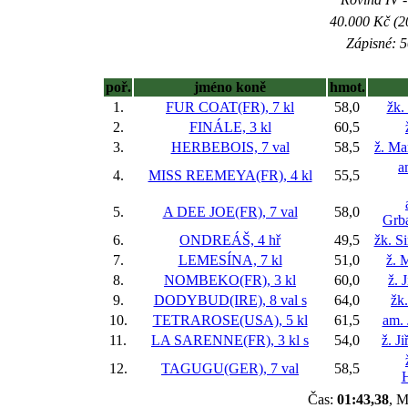
40.000 Kč (2
Zápisné: 5
poř.
jméno koně
hmot.
1.
FUR COAT(FR), 7 kl
58,0
žk.
2.
FINÁLE, 3 kl
60,5
3.
HERBEBOIS, 7 val
58,5
ž. Ma
a
4.
MISS REEMEYA(FR), 4 kl
55,5
5.
A DEE JOE(FR), 7 val
58,0
Grba
6.
ONDREÁŠ, 4 hř
49,5
žk. S
7.
LEMESÍNA, 7 kl
51,0
ž. 
8.
NOMBEKO(FR), 3 kl
60,0
ž. 
9.
DODYBUD(IRE), 8 val
s
64,0
žk
10.
TETRAROSE(USA), 5 kl
61,5
am. 
11.
LA SARENNE(FR), 3 kl
s
54,0
ž. J
12.
TAGUGU(GER), 7 val
58,5
Čas:
01:43,38
, M