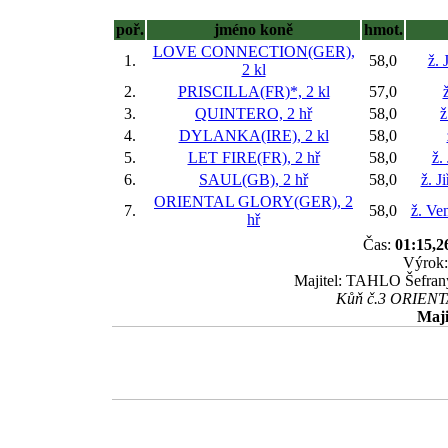
poř.
jméno koně
hmot.
LOVE CONNECTION(GER),
1.
58,0
ž. 
2 kl
2.
PRISCILLA(FR)*, 2 kl
57,0
3.
QUINTERO, 2 hř
58,0
ž
4.
DYLANKA(IRE), 2 kl
58,0
5.
LET FIRE(FR), 2 hř
58,0
ž.
6.
SAUL(GB), 2 hř
58,0
ž. J
ORIENTAL GLORY(GER), 2
7.
58,0
ž. Ve
hř
Čas:
01:15,2
Výrok:
Majitel: TAHLO Šefraný
Kůň č.3 ORIENTAL
Maji