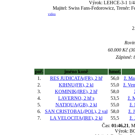
Výrok: LEHCE-3-1 1/4-kr
Majitel: Swiss Fans-Fedorowicz, Trenér: F
video
2
Rovin
60.000 Kč (30
Zápisné: 8
poř.
jméno koně
hmot.
1.
RES JUDICATA(FR), 2 hř
56,0
ž. Ma
2.
KIHNU(FR), 2 kl
55,0
ž. Ve
3.
KOMINIK(IRE), 2 hř
58,0
4.
LAVERNO, 2 hř
s
53,5
ž. 
5.
NATIQUA(GB), 2 kl
55,0
ž.
6.
SAN CRISTOBAL(POL), 2 val
58,0
ž. 
7.
LA VELOCITA(IRE), 2 kl
55,5
ž.
Čas:
01:46,21
, M
Výrok: BOJ