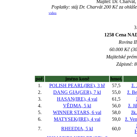
Majitel: Dr. Charvát
Poplatky: stáj Dr. Charvát 200 Kč za ohl
video
3
1258 Cena 
Rovina II
60.000 Kč (30
Majitelské prém
Zápisné: 8
poř.
jméno koně
hmot.
1.
POLISH PEARL(IRE), 3 hř
57,5
ž.
2.
DANG GIA(GER), 7 kl
55,0
ž. B
3.
HASAN(IRE), 4 val
61,5
4.
VĚDMA, 5 kl
56,0
ž. J
5.
WINNER STARS, 6 val
58,0
žk
6.
MATYSEK(IRE), 4 val
59,0
ž. Ve
7.
RHEEDIA, 5 kl
60,0
H