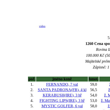
video
5
1260 Cena sp
Rovina II
100.000 Kč (50
Majitelské prém
Zápisné: 1 
poř.
jméno koně
hmot.
1.
FERNANDO, 7 val
59,0
2.
SANTA PADRONA(FR), 4 kl
56,5
ž
3.
KERABUSH(IRE), 3 hř
54,0
ž. 
4.
FIGHTING LIPS(IRE), 3 hř
53,0
ž. Ma
5.
MYSTIC GOLFER, 6 val
58,0
ž