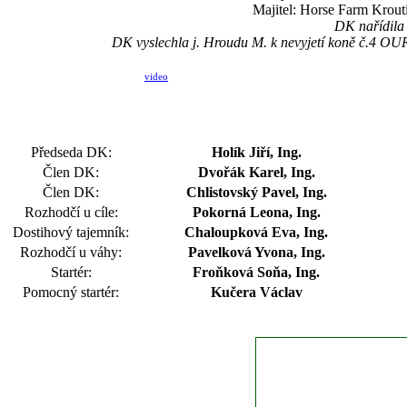
Majitel: Horse Farm Kroutil
DK nařídila 
DK vyslechla j. Hroudu M. k nevyjetí koně č.4 OUR 
video
Předseda DK:
Holík Jiří, Ing.
Člen DK:
Dvořák Karel, Ing.
Člen DK:
Chlistovský Pavel, Ing.
Rozhodčí u cíle:
Pokorná Leona, Ing.
Dostihový tajemník:
Chaloupková Eva, Ing.
Rozhodčí u váhy:
Pavelková Yvona, Ing.
Startér:
Froňková Soňa, Ing.
Pomocný startér:
Kučera Václav