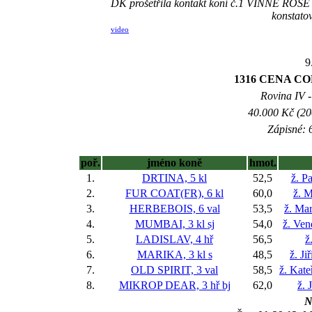
DK prošetřila kontakt koní č.1 VINNE ROSE 
konstato
video
9
1316 CENA C
Rovina IV -
40.000 Kč (20
Zápisné: 6
poř.
jméno koně
hmot.
1.
DRTINA, 5 kl
52,5
ž. P
2.
FUR COAT(FR), 6 kl
60,0
ž. 
3.
HERBEBOIS, 6 val
53,5
ž. Ma
4.
MUMBAI, 3 kl
sj
54,0
ž. Ve
5.
LADISLAV, 4 hř
56,5
ž
6.
MARIKA, 3 kl
s
48,5
ž. Ji
7.
OLD SPIRIT, 3 val
58,5
ž. Kat
8.
MIKROP DEAR, 3 hř
bj
62,0
ž. 
N