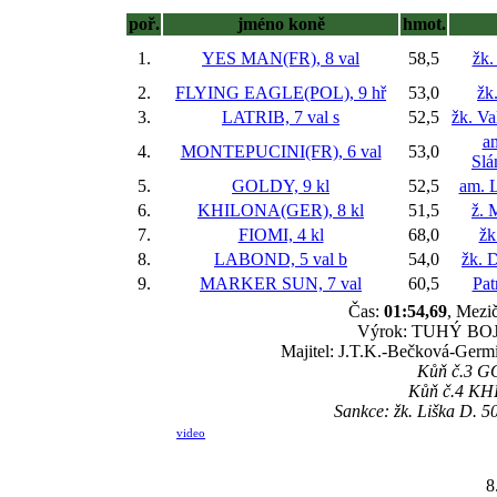
poř.
jméno koně
hmot.
1.
YES MAN(FR), 8 val
58,5
žk.
2.
FLYING EAGLE(POL), 9 hř
53,0
žk
3.
LATRIB, 7 val
s
52,5
žk. Va
a
4.
MONTEPUCINI(FR), 6 val
53,0
Slá
5.
GOLDY, 9 kl
52,5
am. 
6.
KHILONA(GER), 8 kl
51,5
ž. 
7.
FIOMI, 4 kl
68,0
žk
8.
LABOND, 5 val
b
54,0
žk. 
9.
MARKER SUN, 7 val
60,5
Pat
Čas:
01:54,69
, Mezič
Výrok: TUHÝ BOJ-hl
Majitel: J.T.K.-Bečková-Germ
Kůň č.3 GOL
Kůň č.4 KHIL
Sankce: žk. Liška D. 5
video
8