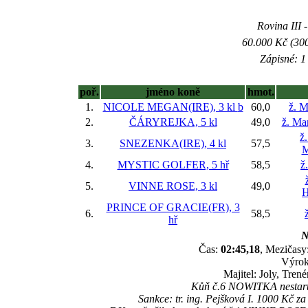
Rovina III -
60.000 Kč (300
Zápisné: 1 
poř.
jméno koně
hmot.
1.
NICOLE MEGAN(IRE), 3 kl
b
60,0
ž. M
2.
ČÁRYREJKA, 5 kl
49,0
ž. Ma
ž
3.
SNEZENKA(IRE), 4 kl
57,5
M
4.
MYSTIC GOLFER, 5 hř
58,5
ž
5.
VINNE ROSE, 3 kl
49,0
H
PRINCE OF GRACIE(FR), 3
6.
58,5
hř
N
Čas:
02:45,18
, Mezičasy:
Výrok
Majitel: Joly, Tre
Kůň č.6 NOWITKA nestarto
Sankce: tr. ing. Pejšková I. 1000 Kč 