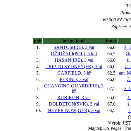
12
Prout
60.000 Kč (300
Zápisné: 9
poř.
jméno koně
hmot.
1.
SANTOS(IRE), 3 val
66,0
ž. 
2.
DŽIDŽALI(POL), 3 kl
j
65,5
žk
3.
HASAN(IRE), 3 val
66,0
ž.
4.
TRIP TO SYDNEY(FR), 3 hř
66,0
ž. 
5.
GARFIELD, 3 hř
62,5
am. M
6.
FERINO, 3 val
66,0
ž.
CHANGING GUARD(IRE), 3
7.
67,5
ž. 
hř
8.
RUBIKON, 3 val
65,0
ž.
9.
DOLDETON(SVK), 3 val
67,0
ž.
10.
NEVER NOW(GER), 3 val
64,5
L
Č
Výrok: JIST
Majitel: DS Pegas, Tr