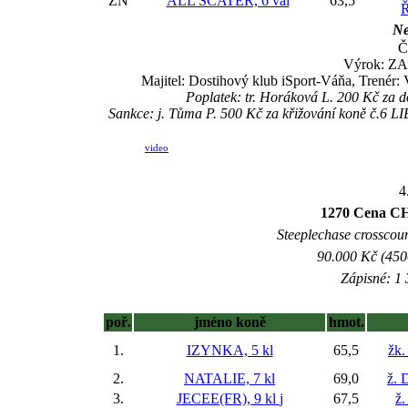
ZN
ALL SCATER, 6 val
63,5
Ř
Ne
Č
Výrok: ZA
Majitel: Dostihový klub iSport-Váňa, Trenér
Poplatek: tr. Horáková L. 200 Kč za 
Sankce: j. Tůma P. 500 Kč za křižování koně č.6 L
video
4
1270 Cena CH
Steeplechase crosscount
90.000 Kč (450
Zápisné: 1 
poř.
jméno koně
hmot.
1.
IZYNKA, 5 kl
65,5
žk.
2.
NATALIE, 7 kl
69,0
ž. 
3.
JECEE(FR), 9 kl
j
67,5
ž.