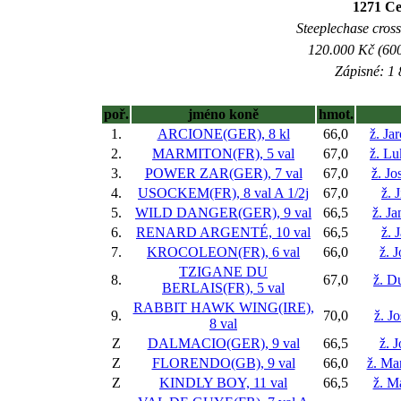
1271 Cen
Steeplechase crossc
120.000 Kč (600
Zápisné: 1 
poř.
jméno koně
hmot.
1.
ARCIONE(GER), 8 kl
66,0
ž. Ja
2.
MARMITON(FR), 5 val
67,0
ž. L
3.
POWER ZAR(GER), 7 val
67,0
ž. Jo
4.
USOCKEM(FR), 8 val
A 1/2j
67,0
ž. 
5.
WILD DANGER(GER), 9 val
66,5
ž. Ja
6.
RENARD ARGENTÉ, 10 val
66,5
ž. 
7.
KROCOLEON(FR), 6 val
66,0
ž. 
TZIGANE DU
8.
67,0
ž. D
BERLAIS(FR), 5 val
RABBIT HAWK WING(IRE),
9.
70,0
ž. J
8 val
Z
DALMACIO(GER), 9 val
66,5
ž. 
Z
FLORENDO(GB), 9 val
66,0
ž. Ma
Z
KINDLY BOY, 11 val
66,5
ž. M