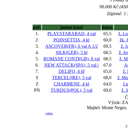
90.000 Kč (450
Zápisné: 1 
poř.
jméno koně
hmot.
1.
PLAYSTARABAD, 4 val
65,5
ž. L
2.
POINSETTIA, 4 kl
60,0
žk. 
3.
ASCOVER(FR), 6 val
A 1/2
69,5
ž. J
4.
SILK(GER), 5 kl
68,5
ž. J
5.
ROMANE CONTI(GB), 8 val
68,5
ž. M
6.
NEW ATTACK(SPA), 5 val
j
67,0
A
7.
DELIFO, 4 hř
65,0
ž.
S
TERCEL(IRE), 5 val
68,0
ž. Ma
Z
CHARMENE, 4 kl
64,0
Lu
PN
TURDUS(POL), 5 val
69,0
ž. 
Č
Výrok: ZA
Majitel: Monte Negro
video
2