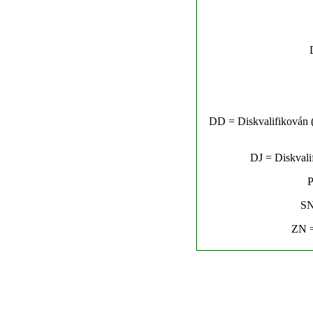
DD = Diskvalifikován (n
DJ = Diskvalif
P
SN
ZN =