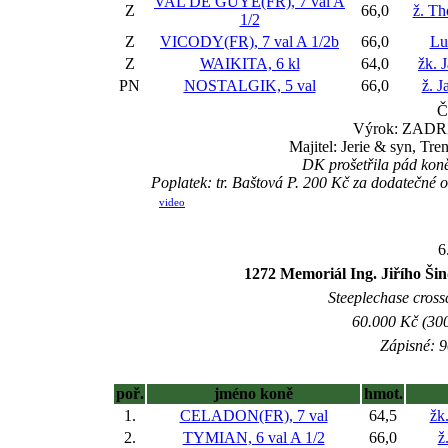
VAL DE GUYE(FR), 7 val
A
Z
66,0
ž. T
1/2
Z
VICODY(FR), 7 val
A 1/2b
66,0
Lu
Z
WAIKITA, 6 kl
64,0
žk. 
PN
NOSTALGIK, 5 val
66,0
ž. J
Č
Výrok: ZADRŽE
Majitel: Jerie & syn, T
DK prošetřila pád kon
Poplatek: tr. Baštová P. 200 Kč za dodatečné
video
6
1272 Memoriál Ing. Jiřího Šin
Steeplechase crossc
60.000 Kč (300
Zápisné: 9
poř.
jméno koně
hmot.
1.
CELADON(FR), 7 val
64,5
žk
2.
TYMIAN, 6 val
A 1/2
66,0
ž