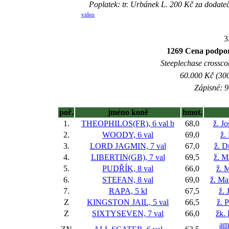
Poplatek: tr. Urbánek L. 200 Kč za dodat
video
3
1269 Cena podporo
Steeplechase crosscou
60.000 Kč (300
Zápisné: 9
poř.
jméno koně
hmot.
1.
THEOPHILOS(FR), 6 val
b
68,0
ž. J
2.
WOODY, 6 val
69,0
ž.
3.
LORD JAGMIN, 7 val
67,0
ž. D
4.
LIBERTIN(GB), 7 val
69,5
ž. M
5.
PUDŘÍK, 8 val
66,0
ž. 
6.
STEFAN, 8 val
69,0
ž. Ma
7.
RAPA, 5 kl
67,5
ž. 
Z
KINGSTON JAIL, 5 val
66,5
ž. 
Z
SIXTYSEVEN, 7 val
66,0
žk. 
am