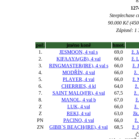
8
127
Steeplechase cr
90.000 Kč (450
Zápisné: 1 
poř.
jméno koně
hmot.
1.
JESMOON, 4 val
s
69,0
ž. 
2.
KIFAAYA(GB), 4 val
66,0
ž. 
3.
RINGMASTER(IRE), 4 val
s
66,0
ž. 
4.
MODŘÍN, 4 val
66,0
ž.
5.
PLAYER, 4 val
66,0
ž.
6.
CHERRIES, 4 kl
64,0
ž.
7.
SAINT MALO(FR), 4 val
67,5
ž.
8.
MANOL, 4 val
b
67,0
ž
Z
LUK, 4 val
66,0
ž.
Z
REKI, 4 val
63,0
žk.
PN
PACINO, 4 val
66,0
ž.
ZN
GIBB`S BEACH(IRE), 4 val
68,5
ž. 
Č