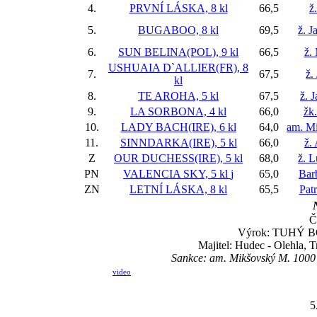
4.
PRVNÍ LÁSKA, 8 kl
66,5
ž
5.
BUGABOO, 8 kl
69,5
ž. J
6.
SUN BELINA(POL), 9 kl
66,5
ž.
USHUAIA D`ALLIER(FR), 8
7.
67,5
ž.
kl
8.
TE AROHA, 5 kl
67,5
ž. 
9.
LA SORBONA, 4 kl
66,0
žk.
10.
LADY BACH(IRE), 6 kl
64,0
am. M
11.
SINNDARKA(IRE), 5 kl
66,0
ž.
Z
OUR DUCHESS(IRE), 5 kl
68,0
ž. 
PN
VALENCIA SKY, 5 kl
j
65,0
Bar
ZN
LETNÍ LÁSKA, 8 kl
65,5
Pat
Č
Výrok: TUHÝ BOJ
Majitel: Hudec - Olehla, 
Sankce: am. Mikšovský M. 1000 
video
5