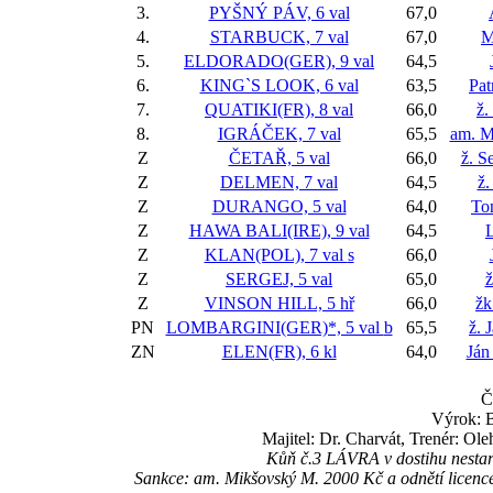
3.
PYŠNÝ PÁV, 6 val
67,0
4.
STARBUCK, 7 val
67,0
M
5.
ELDORADO(GER), 9 val
64,5
6.
KING`S LOOK, 6 val
63,5
Pat
7.
QUATIKI(FR), 8 val
66,0
ž.
8.
IGRÁČEK, 7 val
65,5
am. M
Z
ČETAŘ, 5 val
66,0
ž. S
Z
DELMEN, 7 val
64,5
ž
Z
DURANGO, 5 val
64,0
To
Z
HAWA BALI(IRE), 9 val
64,5
Z
KLAN(POL), 7 val
s
66,0
Z
SERGEJ, 5 val
65,0
ž
Z
VINSON HILL, 5 hř
66,0
žk
PN
LOMBARGINI(GER)*, 5 val
b
65,5
ž. 
ZN
ELEN(FR), 6 kl
64,0
Ján
Č
Výrok: B
Majitel: Dr. Charvát, Trenér: Ol
Kůň č.3 LÁVRA v dostihu nestart
Sankce: am. Mikšovský M. 2000 Kč a odnětí licence