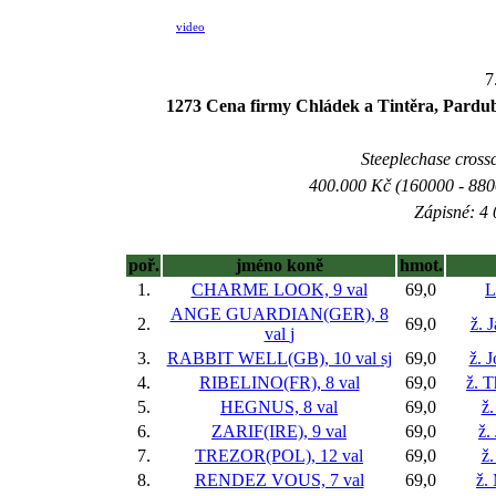
video
7
1273 Cena firmy Chládek a Tintěra, Pardubic
Steeplechase crossc
400.000 Kč (160000 - 8800
Zápisné: 4 
poř.
jméno koně
hmot.
1.
CHARME LOOK, 9 val
69,0
L
ANGE GUARDIAN(GER), 8
2.
69,0
ž. 
val
j
3.
RABBIT WELL(GB), 10 val
sj
69,0
ž. 
4.
RIBELINO(FR), 8 val
69,0
ž. 
5.
HEGNUS, 8 val
69,0
ž.
6.
ZARIF(IRE), 9 val
69,0
ž.
7.
TREZOR(POL), 12 val
69,0
ž.
8.
RENDEZ VOUS, 7 val
69,0
ž.