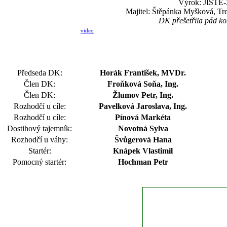
Výrok: JISTĚ-3
Majitel: Štěpánka Myšková, Tr
DK přešetřila pád ko
video
Předseda DK:
Horák František, MVDr.
Člen DK:
Froňková Soňa, Ing.
Člen DK:
Žlumov Petr, Ing.
Rozhodčí u cíle:
Pavelková Jaroslava, Ing.
Rozhodčí u cíle:
Pínová Markéta
Dostihový tajemník:
Novotná Sylva
Rozhodčí u váhy:
Švůgerová Hana
Startér:
Knápek Vlastimil
Pomocný startér:
Hochman Petr