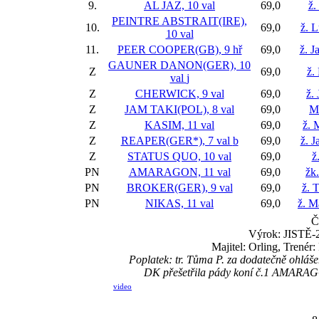
9.
AL JAZ, 10 val
69,0
ž.
PEINTRE ABSTRAIT(IRE),
10.
69,0
ž. 
10 val
11.
PEER COOPER(GB), 9 hř
69,0
ž. J
GAUNER DANON(GER), 10
Z
69,0
ž.
val
j
Z
CHERWICK, 9 val
69,0
ž. 
Z
JAM TAKI(POL), 8 val
69,0
M
Z
KASIM, 11 val
69,0
ž. 
Z
REAPER(GER*), 7 val
b
69,0
ž. 
Z
STATUS QUO, 10 val
69,0
ž
PN
AMARAGON, 11 val
69,0
žk.
PN
BROKER(GER), 9 val
69,0
ž. 
PN
NIKAS, 11 val
69,0
ž. M
Č
Výrok: JISTĚ-2
Majitel: Orling, Trenér
Poplatek: tr. Tůma P. za dodatečně ohlá
DK přešetřila pády koní č.1 AMARAGO
video