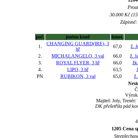
Prout
30.000 Kč (15
Zápisné: 
poř.
jméno koně
hmot.
CHANGING GUARD(IRE), 3
1.
67,0
ž. 
hř
2.
MICHALANGELO, 3 val
66,0
ž. 
3.
ROYAL FLYER, 3 hř
66,0
žk.
4.
LIPO, 3 hř
63,5
PN
RUBIKON, 3 val
65,0
ž.
Nesta
Č
Výrok
Majitel: Joly, Trenér
DK přešetřila pád ko
4
1205 Cena sp
Steeplechase