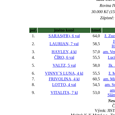
Rovina IV
30.000 Kč (15
Zápisné: 
poř.
jméno koně
hmot.
1.
SARAS(FR), 6 val
64,0
ž. Zu
ž
2.
LAURIAN, 7 val
58,5
H
3.
HAYLEY, 4 kl
57,0
am. Ve
4.
ČÍRO, 6 val
55,5
Luc
5.
VALTZ, 5 val
58,0
žk.
6.
VINNY`S LUNA, 4 kl
55,5
ž. 
7.
FRIVOLINA, 4 kl
60,5
am. Mi
8.
LOTTO, 4 val
54,5
am. S
am
9.
VITALITA, 7 kl
53,0
Slám
Nest
Č
Výrok: JISTĚ