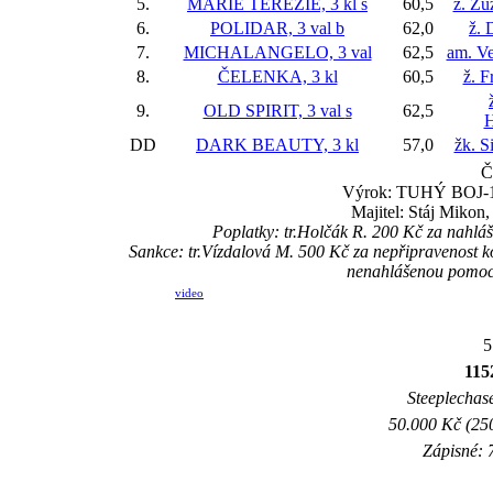
5.
MARIE TEREZIE, 3 kl
s
60,5
ž. Zu
6.
POLIDAR, 3 val
b
62,0
ž. 
7.
MICHALANGELO, 3 val
62,5
am. Ve
8.
ČELENKA, 3 kl
60,5
ž. F
9.
OLD SPIRIT, 3 val
s
62,5
H
DD
DARK BEAUTY, 3 kl
57,0
žk. 
Č
Výrok: TUHÝ BOJ-1/2
Majitel: Stáj Mikon,
Poplatky: tr.Holčák R. 200 Kč za nahl
Sankce: tr.Vízdalová M. 500 Kč za nepřipravenost 
nenahlášenou pomoc 
video
5
115
Steeplechase
50.000 Kč (250
Zápisné: 7