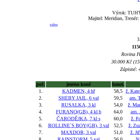
Výrok: TUHÝ 
Majitel: Meridian, Trenér
video
3
115
Rovina IV
30.000 Kč (15
Zápisné: 4
poř.
jméno koně
hmot.
1.
KADMEN, 4 hř
58,5
ž. Kat
2.
SHEBY JAIL, 6 val
59,5
am. 
3.
RUSALKA, 3 kl
54,0
ž. Ma
4.
FURANO(GB), 4 kl
b
64,0
am. 
5.
ČARODĚJKA, 7 kl
s
60,0
ž. P
6.
ROLLINE`S BOY(GB), 3 val
52,5
ž. Zu
7.
MAXDOR, 3 val
51,0
ž. J
8.
RAINSTORM, 5 val
56,0
Ni