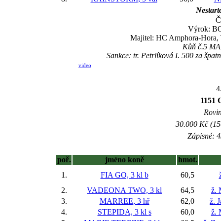
Nestart
Č
Výrok: BO
Majitel: HC Amphora-Hora, 
Kůň č.5 MAX
Sankce: tr. Petrlíková I. 500 za šp
video
4
1151 
Rovin
30.000 Kč (15
Zápisné: 4
poř.
jméno koně
hmot.
1.
FIA GO, 3 kl
b
60,5
2.
VADEONA TWO, 3 kl
64,5
ž.
3.
MARREE, 3 hř
62,0
ž. 
4.
STEPIDA, 3 kl
s
60,0
ž.