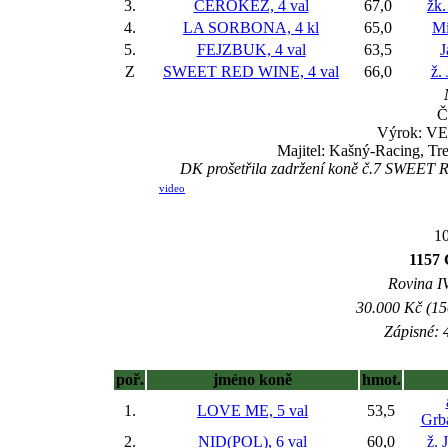
3.
ČEROKÉZ, 4 val
67,0
žk.
4.
LA SORBONA, 4 kl
65,0
Mi
5.
FEJZBUK, 4 val
63,5
J
Z
SWEET RED WINE, 4 val
66,0
ž.
Č
Výrok: VE
Majitel: Kašný-Racing, Tr
DK prošetřila zadržení koně č.7 SWEET R
video
10
1157 
Rovina IV
30.000 Kč (15
Zápisné: 4
poř.
jméno koně
hmot.
1.
LOVE ME, 5 val
53,5
Grb
2.
NID(POL), 6 val
60,0
ž. 