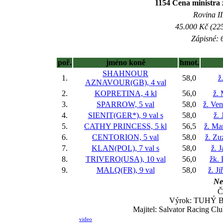
1154 Cena ministra 
Rovina II
45.000 Kč (225
Zápisné: 6
poř.
jméno koně
hmot.
SHAHNOUR
1.
58,0
ž
AZNAVOUR(GB), 4 val
2.
KOPRETINA, 4 kl
56,0
ž.
3.
SPARROW, 5 val
58,0
ž. Ve
4.
SIENIT(GER*), 9 val
s
58,0
ž. 
5.
CATHY PRINCESS, 5 kl
56,5
ž. Ma
6.
CENTORION, 5 val
58,0
ž. Zu
7.
KLAN(POL), 7 val
s
58,0
ž. 
8.
TRIVERO(USA), 10 val
56,0
žk.
9.
MALQ(FR), 9 val
58,0
ž. J
Ne
Č
Výrok: TUHÝ BOJ
Majitel: Salvator Racing Clu
video