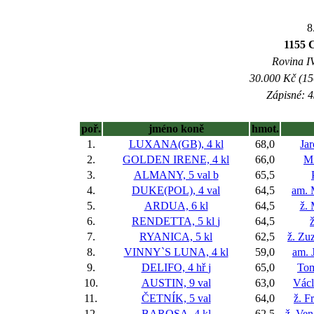
8
1155 
Rovina IV
30.000 Kč (15
Zápisné: 4
poř.
jméno koně
hmot.
1.
LUXANA(GB), 4 kl
68,0
Ja
2.
GOLDEN IRENE, 4 kl
66,0
Mi
3.
ALMANY, 5 val
b
65,5
4.
DUKE(POL), 4 val
64,5
am. 
5.
ARDUA, 6 kl
64,5
ž.
6.
RENDETTA, 5 kl
j
64,5
ž
7.
RYANICA, 5 kl
62,5
ž. Zu
8.
VINNY`S LUNA, 4 kl
59,0
am. 
9.
DELIFO, 4 hř
j
65,0
Tom
10.
AUSTIN, 9 val
63,0
Václ
11.
ČETNÍK, 5 val
64,0
ž. F
12.
BAROSA, 4 kl
62,5
ž. Ve