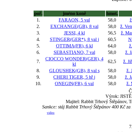
poř.
jméno koně
hmot.
1.
FARAON, 5 val
58,0
ž
2.
EXCHANGE(GB), 8 val
58,0
ž. Ve
3.
JESSI, 4 kl
56,5
ž. Ma
4.
STINGER(GER*), 8 val
j
60,5
Ni
5.
OTTIMA(FR), 6 kl
64,0
ž
6.
SEBASTIANO, 7 val
58,0
ž. 
CIOCCO WONDER(GER), 4
7.
62,5
ž. J
kl
8.
GLOUSHEK(GB), 8 val
s
58,0
ž. 
9.
CHERI TIGER, 5 hř
j
58,0
ž. 
10.
ONEGIN(FR), 6 val
58,0
ž.
Č
Výrok: JISTĚ-
Majitel: Rabbit Trhový Štěpánov, 
Sankce: stáj Rabbit Trhový Štěpánov 400 Kč z
video
7