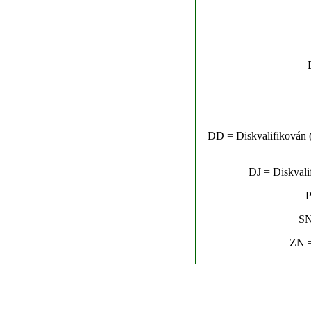
DD = Diskvalifikován (n
DJ = Diskvalif
P
SN
ZN =