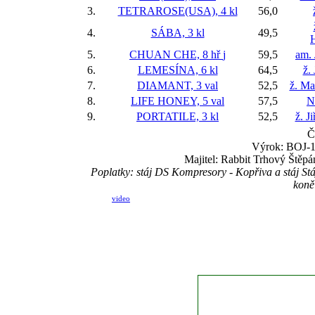
3.
TETRAROSE(USA), 4 kl
56,0
4.
SÁBA, 3 kl
49,5
5.
CHUAN CHE, 8 hř
j
59,5
am. 
6.
LEMESÍNA, 6 kl
64,5
ž.
7.
DIAMANT, 3 val
52,5
ž. Ma
8.
LIFE HONEY, 5 val
57,5
N
9.
PORTATILE, 3 kl
52,5
ž. J
Č
Výrok: BOJ-1 
Majitel: Rabbit Trhový Štěpá
Poplatky: stáj DS Kompresory - Kopřiva a stáj St
koně
video