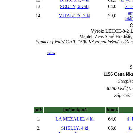
13.
SCOTY, 6 val
j
64,0
ž. J
am
14.
VITALITA, 7 kl
59,0
Slá
Č
Výrok: LEHCE-8-2 1/2
Majitel: Zeas Staré Hradišt
Sankce: j.Vodrážka T. 1500 Kč za nahlášené zvýš
video
9
1156 Cena lé
Steeple
30.000 Kč (15
Zápisné: 4
poř.
jméno koně
hmot.
1.
LA MEZALIE, 4 kl
64,0
ž.
2.
SHELLY, 4 kl
65,0
ž.