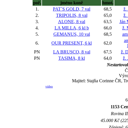
poř.
jméno koně
hmot.
1.
PAT`S GOLD, 7 val
68,5
ž.
2.
TRIPOLIS, 8 val
65,0
ž.
3.
ALONE, 8 val
63,5
Ján
4.
LA MILLA, 6 kl
b
66,0
ž. 
5.
GEMANUS, 10 val
68,5
am.
am
6.
OUR PRESENT, 6 kl
62,0
PN
LA BRUSCO, 8 val
67,5
ž. 
PN
TASIMA, 8 kl
64,0
ž.
Nestartoval
Č
Výro
Majitel: Stajňa Corinne ČR, Tr
video
6
1153 Cen
Rovina II
45.000 Kč (225
Zápisné: 6