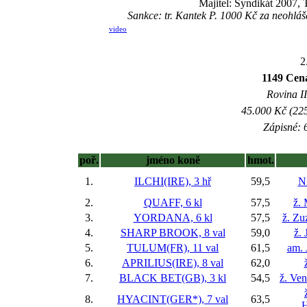
Majitel: Syndikát 2007,
Sankce: tr. Kantek P. 1000 Kč za neohl
video
2
1149 Cen
Rovina II
45.000 Kč (225
Zápisné: 6
poř.
jméno koně
hmot.
1.
ILCHI(IRE), 3 hř
59,5
Ni
2.
QUAFF, 6 kl
57,5
ž.
3.
YORDANA, 6 kl
57,5
ž. Zu
4.
SHARP BROOK, 8 val
59,0
ž. 
5.
TULUM(FR), 11 val
61,5
am. 
6.
APRILIUS(IRE), 8 val
62,0
7.
BLACK BET(GB), 3 kl
54,5
ž. Ve
8.
HYACINT(GER*), 7 val
63,5
H