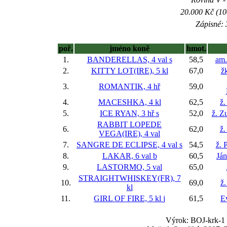
20.000 Kč (10
Zápisné: 
poř.
jméno koně
hmot.
1.
BANDERELLAS, 4 val
s
58,5
am.
2.
KITTY LOT(IRE), 5 kl
67,0
žk
3.
ROMANTIK, 4 hř
59,0
4.
MACESHKA, 4 kl
62,5
ž.
5.
ICE RYAN, 3 hř
s
52,0
ž. Z
RABBIT LOPEDE
6.
62,0
ž
VEGA(IRE), 4 val
7.
SANGRE DE ECLIPSE, 4 val
s
54,5
ž. 
8.
LAKAR, 6 val
b
60,5
Já
9.
LASTORMO, 5 val
65,0
STRAIGHTWHISKEY(FR), 7
10.
69,0
ž.
kl
11.
GIRL OF FIRE, 5 kl
j
61,5
E
Výrok: BOJ-krk-1 1