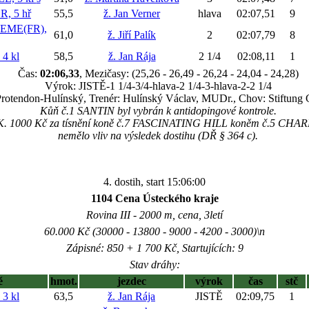
, 5 hř
55,5
ž. Jan Verner
hlava
02:07,51
9
EME(FR),
61,0
ž. Jiří Palík
2
02:07,79
8
4 kl
58,5
ž. Jan Rája
2 1/4
02:08,11
1
Čas:
02:06,33
, Mezičasy: (25,26 - 26,49 - 26,24 - 24,04 - 24,28)
Výrok: JISTĚ-1 1/4-3/4-hlava-2 1/4-3-hlava-2-2 1/4
 Protendon-Hulínský, Trenér: Hulínský Václav, MUDr., Chov: Stiftung 
Kůň č.1 SANTIN byl vybrán k antidopingové kontrole.
 K. 1000 Kč za tísnění koně č.7 FASCINATING HILL koněm č.5 CHARRO
nemělo vliv na výsledek dostihu (DŘ § 364 c).
4. dostih, start 15:06:00
1104 Cena Ústeckého kraje
Rovina III - 2000 m, cena, 3letí
60.000 Kč (30000 - 13800 - 9000 - 4200 - 3000)\n
Zápisné: 850 + 1 700 Kč, Startujících: 9
Stav dráhy:
ě
hmot.
jezdec
výrok
čas
stč
3 kl
63,5
ž. Jan Rája
JISTĚ
02:09,75
1