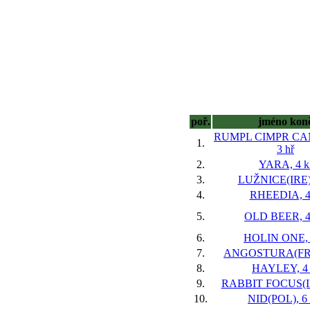
poř.
jméno kon
RUMPL CIMPR CA
1.
3 hř
2.
YARA, 4 k
3.
LUŽNICE(IRE),
4.
RHEEDIA, 4
5.
OLD BEER, 4
6.
HOLIN ONE, 
7.
ANGOSTURA(FR),
8.
HAYLEY, 4 
9.
RABBIT FOCUS(IR
10.
NID(POL), 6 