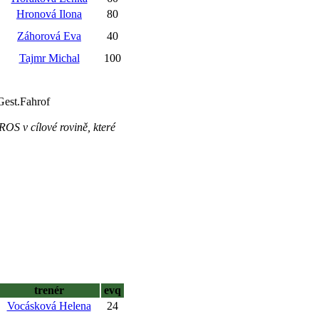
Hronová Ilona
80
Záhorová Eva
40
Tajmr Michal
100
Gest.Fahrof
S v cílové rovině, které
trenér
evq
Vocásková Helena
24