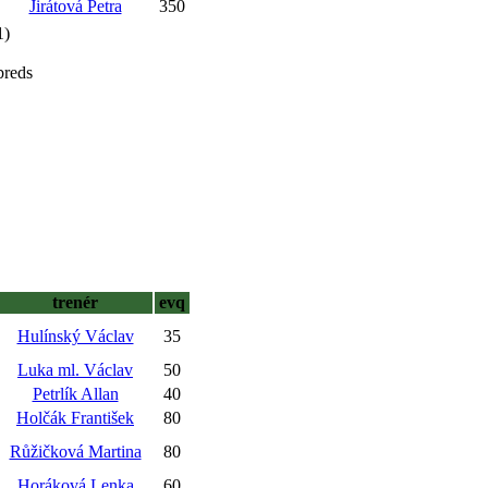
Jirátová Petra
350
1)
breds
trenér
evq
Hulínský Václav
35
Luka ml. Václav
50
Petrlík Allan
40
Holčák František
80
Růžičková Martina
80
Horáková Lenka
60