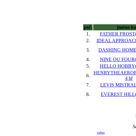
poř.
jméno k
1.
FATHER FROST(I
2.
IDEAL APPROACH(
3.
DASHING HOME(G
4.
NINE OU FOUR(I
5.
HELLO HOBBY(IR
HENRYTHEAEROP
6.
4 hř
7.
LEVIS MISTRAL(
8.
EVEREST HILL(G
S
video