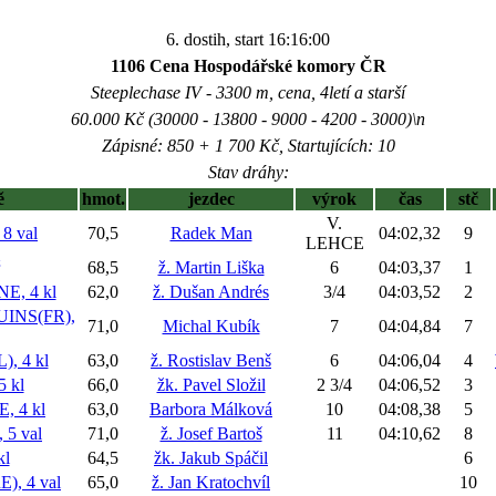
6. dostih, start 16:16:00
1106 Cena Hospodářské komory ČR
Steeplechase IV - 3300 m, cena, 4letí a starší
60.000 Kč (30000 - 13800 - 9000 - 4200 - 3000)\n
Zápisné: 850 + 1 700 Kč, Startujících: 10
Stav dráhy:
ě
hmot.
jezdec
výrok
čas
stč
V.
8 val
70,5
Radek Man
04:02,32
9
LEHCE
68,5
ž. Martin Liška
6
04:03,37
1
, 4 kl
62,0
ž. Dušan Andrés
3/4
04:03,52
2
INS(FR),
71,0
Michal Kubík
7
04:04,84
7
, 4 kl
63,0
ž. Rostislav Benš
6
04:06,04
4
 kl
66,0
žk. Pavel Složil
2 3/4
04:06,52
3
 4 kl
63,0
Barbora Málková
10
04:08,38
5
5 val
71,0
ž. Josef Bartoš
11
04:10,62
8
kl
64,5
žk. Jakub Spáčil
6
, 4 val
65,0
ž. Jan Kratochvíl
10