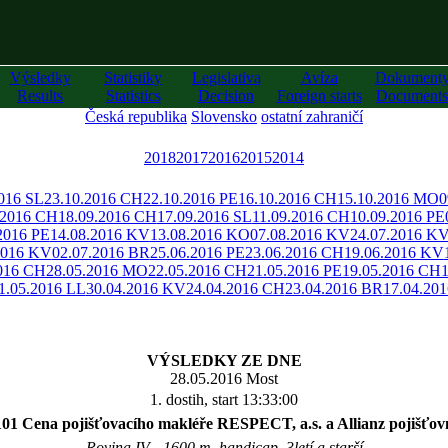
Výsledky
Statistiky
Legislativa
Avíza
Dokument
Results
Statistics
Decision
Foreign starts
Documents
Česká republika
Slovensko
ostatní zahraničí
2018
2017
2016
2015
2014
016 SL
23.10.2016 CH
22.10.2016 PE
16.10.2016 CH
15.10.2016 MO
0
.2016 CH
18.09.2016 CH
17.09.2016 SL
11.09.2016 CH
10.09.2016 PE
2016 PE
14.08.2016 KV
13.08.2016 KO
07.08.2016 KV
24.07.2016 K
2016 KV
02.07.2016 BR
25.06.2016 PE
23.06.2016 CH
19.06.2016 KV
2016 CH
28.05.2016 MO
22.05.2016 CH
21.05.2016 PE
19.05.2016 CH
1.05.2016 LL
30.04.2016 KV
24.04.2016 CH
23.04.2016 BR
17.04.20
VÝSLEDKY ZE DNE
28.05.2016 Most
1. dostih, start 13:33:00
101 Cena pojišťovacího makléře RESPECT, a.s. a Allianz pojišťov
Rovina IV - 1600 m, handicap, 3letí a starší