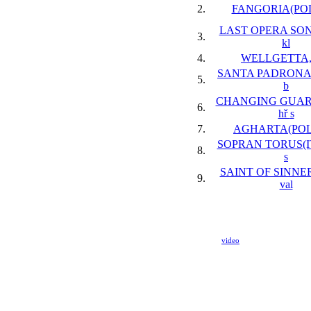
2.
FANGORIA(POL)
LAST OPERA SONG
3.
kl
4.
WELLGETTA, 
SANTA PADRONA(F
5.
b
CHANGING GUARD
6.
hř
s
7.
AGHARTA(POL),
SOPRAN TORUS(ITY
8.
s
SAINT OF SINNER
9.
val
video