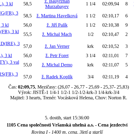
ž. Bauyrzhan
, 3 kl
58,5
1 1/4
02:09,94
8
Murzabayev
(FR), 3
58,5
ž. Martina Havelková
1 1/2
02:10,17
6
3 kl
56,0
ž. Jiří Palík
1 1/2
02:10,38
9
R), 3 kl
55,5
ž. Michal Mach
1/2
02:10,47
2
(IRE), 3
57,0
ž. Jan Verner
krk
02:10,52
3
 3 kl
56,0
ž. Petr Foret
3 1/4
02:11,01
7
), 3 val
55,0
ž. Michal Demo
krk
02:11,07
5
S(FR), 3
57,0
ž. Radek Koplík
3/4
02:11,19
4
Čas:
02:09,75
, Mezičasy: (26,07 - 26,77 - 25,69 - 25,37- 25,83)
Výrok: JISTĚ-1 1/4-1 1/2-1 1/2-1/2-krk-3 1/4-krk-3/4
Majitel: 3 hearts, Trenér: Vocásková Helena, Chov: Norton R.
5. dostih, start 15:36:00
1105 Cena společnosti Vršanská uhelná a.s. - Cena jezdectví
Rovina I - 1400 m, cena, 3letí a starší