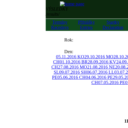
VÝSLEDKY
/results/
Termíny
Přihlášky
Startky
Racedays
Entries
Declaration
««
Rok:
»»
Den:
05.11.2016 KO
29.10.2016 MO
28.10.2
CH
01.10.2016 BR
28.09.2016 KV
24.09
CH
27.08.2016 MO
21.08.2016 NE
20.08.
SL
09.07.2016 SH
06.07.2016 LL
03.07.
PE
05.06.2016 CH
04.06.2016 PE
29.05.
CH
07.05.2016 PE
0
1