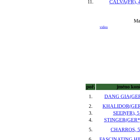
11.
CALVA(FR), 4
Ma
video
poř.
jméno kon
1.
DANG GIA(GER)
2.
KHALIDOR(GER),
3.
SEEP(FR), 5
4.
STINGER(GER*),
5.
CHARROS, 5 
6.
FASCINATING HIL