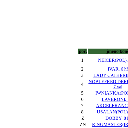
poř.
jméno kon
1.
NEICER(POL), 
2.
IVAR, 6 hř
3.
LADY CATHERINE
NOBLEFRED DERU
4.
7 val
5.
IWNIANKA(POL)
6.
LAVERONI, 5
7.
AKCELERANCE,
8.
USALAN(POL), 
Z
DOBBY, 8 
ZN
RINGMASTER(IRE)