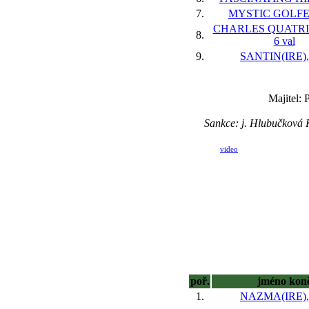
7.
MYSTIC GOLFER
CHARLES QUATRI
8.
6 val
9.
SANTIN(IRE), 
Majitel:
Sankce: j. Hlubučková
video
poř.
jméno kon
1.
NAZMA(IRE), 