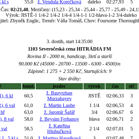
 kl
s
55,0
ž. Vendula Korečková
daleko
02:27,93
5
Čas:
02:21,40
, Mezičasy: (15,23 - 25,34 - 25,44 - 25,77 - 25,49 - 24,1
Výrok: JISTĚ-1 1/4-2 1/4-2 1/4-4 1/4-1-1 1/2-hlava-1-2 3/4-daleko
jitel: Zbyněk Englic, Trenér: Váňa Tomáš, Chov: Foursome Thorough
3. dostih, start 14:35:00
1103 Severočeská cena HITRÁDIA FM
Rovina II - 2000 m, handicap, 3letí a starší
90.000 Kč (45000 - 20700 - 13500 - 6300 - 4500)\n
Zápisné: 1 275 + 2 550 Kč, Startujících: 9
Stav dráhy:
ě
hmot.
jezdec
výrok
čas
stč
ž. Bauyrzhan
, 6 kl
60,5
JISTĚ
02:06,33
3
Murzabayev
 6 val
61,0
ž. Martin Laube
1 1/4
02:06,53
4
 hř
63,0
ž. Jaromír Šafář
3/4
02:06,67
6
 8 val
58,0
ž. Beysim Ferhanov
hlava
02:06,71
2
ž. Kateřina
val
58,5
2 1/4
02:07,01
5
Hlubučková
L, 5 kl
s
51,0
ž. Martina Havelková
3
02:07,48
7