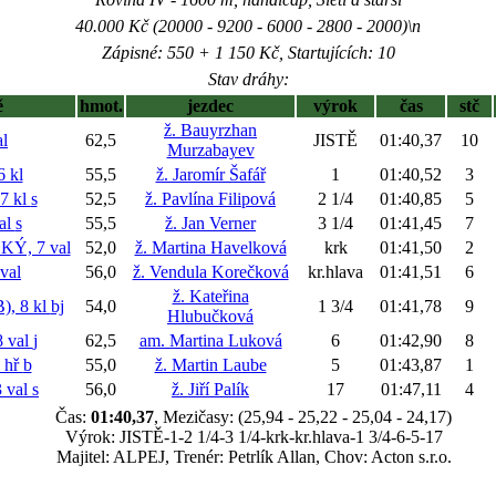
40.000 Kč (20000 - 9200 - 6000 - 2800 - 2000)\n
Zápisné: 550 + 1 150 Kč, Startujících: 10
Stav dráhy:
ě
hmot.
jezdec
výrok
čas
stč
ž. Bauyrzhan
l
62,5
JISTĚ
01:40,37
10
Murzabayev
 kl
55,5
ž. Jaromír Šafář
1
01:40,52
3
7 kl
s
52,5
ž. Pavlína Filipová
2 1/4
01:40,85
5
al
s
55,5
ž. Jan Verner
3 1/4
01:41,45
7
, 7 val
52,0
ž. Martina Havelková
krk
01:41,50
2
val
56,0
ž. Vendula Korečková
kr.hlava
01:41,51
6
ž. Kateřina
, 8 kl
bj
54,0
1 3/4
01:41,78
9
Hlubučková
 val
j
62,5
am. Martina Luková
6
01:42,90
8
 hř
b
55,0
ž. Martin Laube
5
01:43,87
1
 val
s
56,0
ž. Jiří Palík
17
01:47,11
4
Čas:
01:40,37
, Mezičasy: (25,94 - 25,22 - 25,04 - 24,17)
Výrok: JISTĚ-1-2 1/4-3 1/4-krk-kr.hlava-1 3/4-6-5-17
Majitel: ALPEJ, Trenér: Petrlík Allan, Chov: Acton s.r.o.