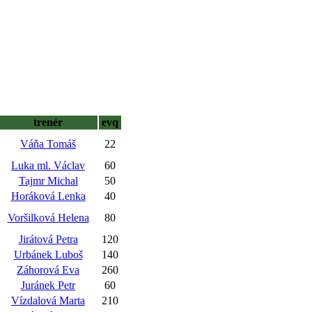
trenér
evq
Váňa Tomáš
22
Luka ml. Václav
60
Tajmr Michal
50
Horáková Lenka
40
Voršilková Helena
80
Jirátová Petra
120
Urbánek Luboš
140
Záhorová Eva
260
Juránek Petr
60
Vízdalová Marta
210