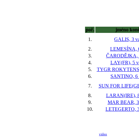
poř.
jméno kon
1.
GALIS, 3 va
2.
LEMESÍNA, 6
3.
ČARODĚJKA, 
4.
LAY(FR), 5 v
5.
TYGR ROKYTENSKÝ
6.
SANTINO, 6 
7.
SUN FOR LIFE(GB)
8.
LARAN(IRE), 8
9.
MAR BEAR, 3
10.
LETEGERTO, 3
video