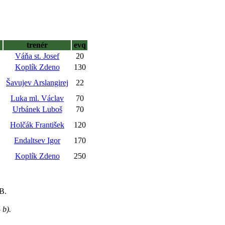
trenér
evq
Váňa st. Josef
20
Koplík Zdeno
130
Šavujev Arslangirej
22
Luka ml. Václav
70
Urbánek Luboš
70
Holčák František
120
Endaltsev Igor
170
Koplík Zdeno
250
B.
 b).