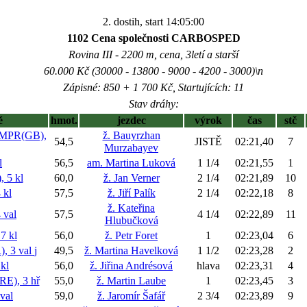
2. dostih, start 14:05:00
1102 Cena společnosti CARBOSPED
Rovina III - 2200 m, cena, 3letí a starší
60.000 Kč (30000 - 13800 - 9000 - 4200 - 3000)\n
Zápisné: 850 + 1 700 Kč, Startujících: 11
Stav dráhy:
ě
hmot.
jezdec
výrok
čas
stč
MPR(GB),
ž. Bauyrzhan
54,5
JISTĚ
02:21,40
7
Murzabayev
l
56,5
am. Martina Luková
1 1/4
02:21,55
1
 5 kl
60,0
ž. Jan Verner
2 1/4
02:21,89
10
 kl
57,5
ž. Jiří Palík
2 1/4
02:22,18
8
ž. Kateřina
 val
57,5
4 1/4
02:22,89
11
Hlubučková
7 kl
56,0
ž. Petr Foret
1
02:23,04
6
 3 val
j
49,5
ž. Martina Havelková
1 1/2
02:23,28
2
kl
56,0
ž. Jiřina Andrésová
hlava
02:23,31
4
E), 3 hř
55,0
ž. Martin Laube
1
02:23,45
3
val
59,0
ž. Jaromír Šafář
2 3/4
02:23,89
9