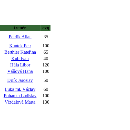
trenér
evq
Petrlík Allan
35
Kantek Petr
100
Berthier Kateřina
65
Kub Ivan
40
Hála Libor
120
Váňová Hana
100
Drlík Jaroslav
50
Luka ml. Václav
60
Pohanka Ladislav
100
Vízdalová Marta
130