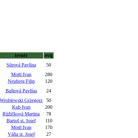
trenér
evq
Sůrová Pavlína
50
Mottl Ivan
280
Neuberg Filip
120
Baštová Pavlína
24
Wroblewski Grzegorz
50
Kub Ivan
200
Růžičková Martina
78
Bartoš st. Josef
110
Mottl Ivan
170
Váňa st. Josef
27