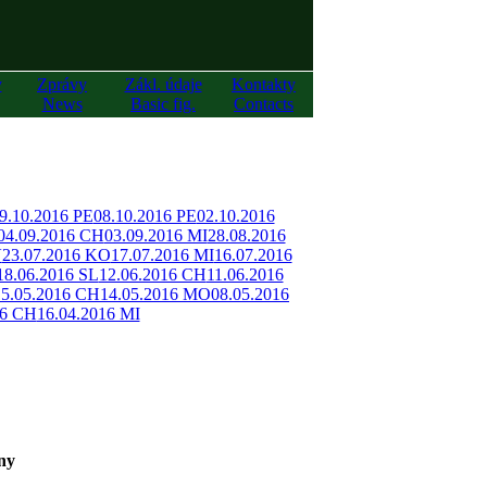
y
Zprávy
Zákl. údaje
Kontakty
News
Basic fig.
Contacts
9.10.2016 PE
08.10.2016 PE
02.10.2016
04.09.2016 CH
03.09.2016 MI
28.08.2016
V
23.07.2016 KO
17.07.2016 MI
16.07.2016
18.06.2016 SL
12.06.2016 CH
11.06.2016
15.05.2016 CH
14.05.2016 MO
08.05.2016
16 CH
16.04.2016 MI
ny