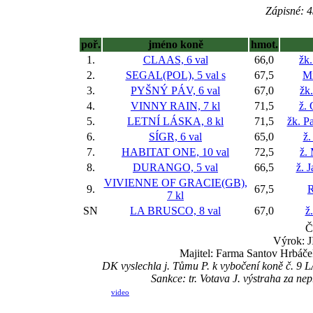
Zápisné: 4
poř.
jméno koně
hmot.
1.
CLAAS, 6 val
66,0
žk.
2.
SEGAL(POL), 5 val
s
67,5
Mi
3.
PYŠNÝ PÁV, 6 val
67,0
žk
4.
VINNY RAIN, 7 kl
71,5
ž. 
5.
LETNÍ LÁSKA, 8 kl
71,5
žk. P
6.
SÍGR, 6 val
65,0
ž.
7.
HABITAT ONE, 10 val
72,5
ž.
8.
DURANGO, 5 val
66,5
ž. 
VIVIENNE OF GRACIE(GB),
9.
67,5
7 kl
SN
LA BRUSCO, 8 val
67,0
ž
Č
Výrok: J
Majitel: Farma Santov Hrbáč
DK vyslechla j. Tůmu P. k vybočení koně č. 9 
Sankce: tr. Votava J. výstraha za n
video