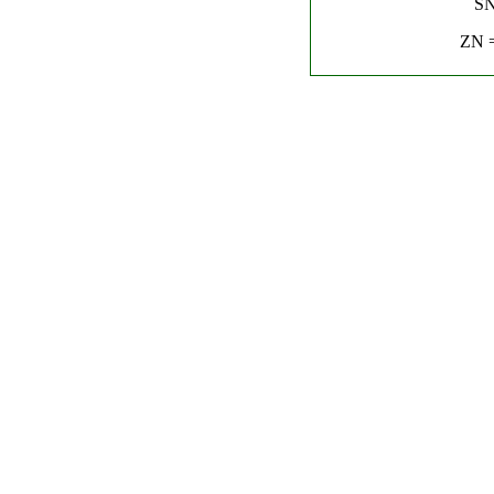
SN
ZN =