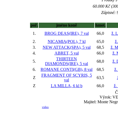
60.000 Kč (300
Zápisné: 9
poř.
jméno koně
hmot.
1.
BROG DEAS(IRE), 7 val
66,0
ž. 
2.
NICAMIA(POL), 7 kl
65,0
ž
3.
NEW ATTACK(SPA), 5 val
68,5
ž. M
4.
ABRET, 5 val
66,0
ž. 
THIRTEEN
5.
68,0
ž. 
DIAMONDS(IRE), 5 val
6.
ROMANE CONTI(GB), 8 val
68,5
ž.
FRAGMENT OF SCYRIS, 5
Z
63,5
val
Z
LA MILLA, 6 kl
b
66,0
ž.
Č
Výrok: VE
Majitel: Monte Negr
video