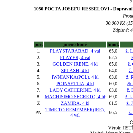
2
1050 POCTA JOSEFU RESSELOVI - Dopravní festiv
Prout
30.000 Kč (15
Zápisné: 4
poř.
jméno koně
hmot.
1.
PLAYSTARABAD, 4 val
65,0
ž. 
2.
PLAYER, 4 val
62,5
3.
GOLDEN IRENE, 4 kl
65,0
ž.
4.
SPLASH, 4 kl
64,0
ž.
5.
IWNIANKA(POL), 4 kl
63,0
ž. 
6.
POINSETTIA, 4 kl
60,0
žk.
7.
LADY CATHERINE, 4 kl
63,0
ž. 
8.
MACHISIMO SECRETO, 4 hř
69,0
ž. J
Z
ZAMIRA, 4 kl
61,5
ž. 
TIME TO REMEMBER(IRE),
PN
66,5
ž.
4 val
Č
Výrok: JISTĚ