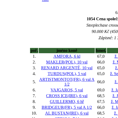
video
6
1054 Cena spol
Steeplechase crossc
90.000 Kč (450
Zápisné: 1 
poř.
jméno koně
hmot.
1.
AMFORA, 6 kl
67,0
ž.
2.
MAKLER(POL), 10 val
66,0
ž.
3.
RENARD ARGENTÉ, 10 val
65,0
ž
4.
TURDUS(POL), 5 val
65,0
ž. S
ARTISTMONTOT(FR), 6 val
A
5.
66,0
ž.
1/2
6.
VAJGAROS, 5 val
69,0
ž. 
7.
CROSS ICE(IRE), 6 val
68,5
ž. 
8.
GUILLERMO, 6 hř
67,5
ž. 
9.
BRIDGEUR(FR), 5 val
A 1/2
66,0
ž. 
10.
AL BUSTAN(IRE), 6 val
68,5
ž.