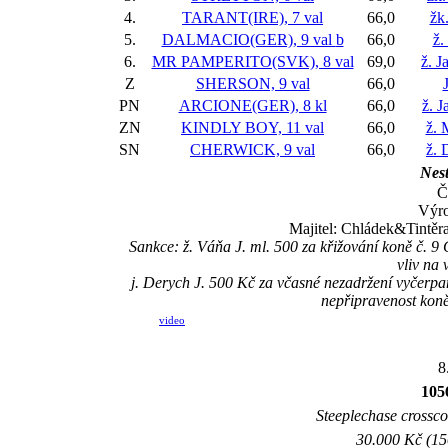
4.
TARANT(IRE), 7 val
66,0
žk.
5.
DALMACIO(GER), 9 val
b
66,0
ž.
6.
MR PAMPERITO(SVK), 8 val
69,0
ž. J
Z
SHERSON, 9 val
66,0
PN
ARCIONE(GER), 8 kl
66,0
ž. 
ZN
KINDLY BOY, 11 val
66,0
ž. 
SN
CHERWICK, 9 val
66,0
ž. 
Nest
Č
Výro
Majitel: Chládek&Tintěra
Sankce: ž. Váňa J. ml. 500 za křižování koně č
vliv na 
j. Derych J. 500 Kč za včasné nezadržení vyčerp
nepřipravenost kon
video
8
105
Steeplechase crossco
30.000 Kč (15