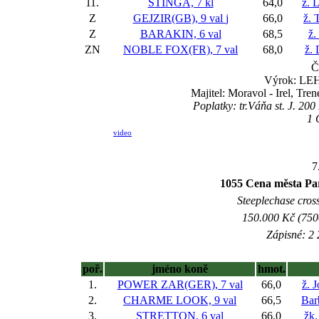
11.
STINGA, 7 kl
64,0
ž. 
Z
GEJZIR(GB), 9 val
j
66,0
ž. 
Z
BARAKIN, 6 val
68,5
ž.
ZN
NOBLE FOX(FR), 7 val
68,0
ž.
Č
Výrok: LEHC
Majitel: Moravol - Irel, Tre
Poplatky: tr.Váňa st. J. 200
1 
video
7
1055 Cena města Pa
Steeplechase cross
150.000 Kč (7500
Zápisné: 2 
poř.
jméno koně
hmot.
1.
POWER ZAR(GER), 7 val
66,0
ž. 
2.
CHARME LOOK, 9 val
66,5
Bar
3.
STRETTON, 6 val
66,0
žk.