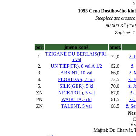
5
1053 Cena Dostihového klu
Steeplechase crosscou
90.000 Kč (450
Zápisné: 1 
poř.
jméno koně
hmot.
TZIGANE DU BERLAIS(FR),
1.
72,0
ž. 
5 val
2.
UN TIEP(FR), 8 val
A 1/2
62,0
ž.
3.
ABSINT, 10 val
66,0
ž. 
4.
FLORIDAS, 7 hř
j
72,5
ž. 
5.
SILK(GER), 5 kl
70,0
ž. 
ZN
NICK(POL), 5 val
67,0
žk.
PN
WAIKITA, 6 kl
61,5
žk.
ZN
TALENT, 5 val
68,5
ž. Se
Nest
Č
Vý
Majitel: Dr. Charvát,