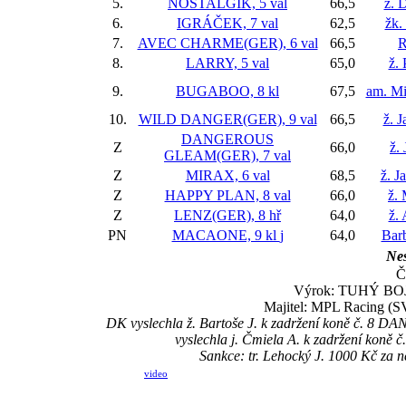
5.
NOSTALGIK, 5 val
66,5
ž. 
6.
IGRÁČEK, 7 val
62,5
žk.
7.
AVEC CHARME(GER), 6 val
66,5
R
8.
LARRY, 5 val
65,0
ž.
9.
BUGABOO, 8 kl
67,5
am. Mi
10.
WILD DANGER(GER), 9 val
66,5
ž. J
DANGEROUS
Z
66,0
ž.
GLEAM(GER), 7 val
Z
MIRAX, 6 val
68,5
ž. J
Z
HAPPY PLAN, 8 val
66,0
ž. 
Z
LENZ(GER), 8 hř
64,0
ž.
PN
MACAONE, 9 kl
j
64,0
Bar
Nes
Č
Výrok: TUHÝ BOJ-n
Majitel: MPL Racing (SV
DK vyslechla ž. Bartoše J. k zadržení koně č. 8 
vyslechla j. Čmiela A. k zadržení koně č
Sankce: tr. Lehocký J. 1000 Kč za 
video