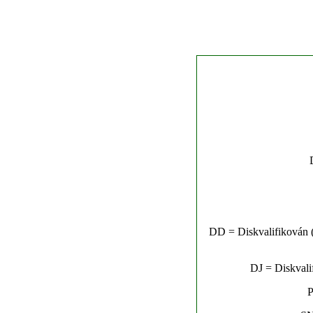
DD = Diskvalifikován (n
DJ = Diskvalif
P