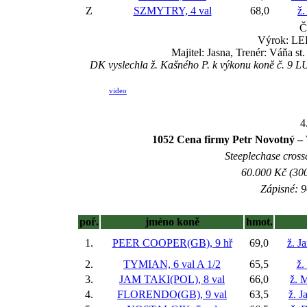
Z
SZMYTRY, 4 val
68,0
ž.
Č
Výrok: LEH
Majitel: Jasna, Trenér: Váňa s
DK vyslechla ž. Kašného P. k výkonu koně č. 9 LUK
video
4
1052 Cena firmy Petr Novotný – 
Steeplechase crossc
60.000 Kč (300
Zápisné: 9
poř.
jméno koně
hmot.
1.
PEER COOPER(GB), 9 hř
69,0
ž. J
2.
TYMIAN, 6 val
A 1/2
65,5
ž.
3.
JAM TAKI(POL), 8 val
66,0
ž. 
4.
FLORENDO(GB), 9 val
63,5
ž. 