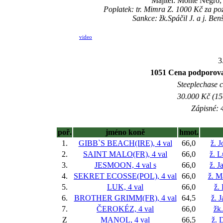
Majitel: Monte Negro
Poplatek: tr. Mimra Z. 1000 Kč za p
Sankce: žk.Spáčil J. a j. Ben
video
3
1051 Cena podporova
Steeplechase c
30.000 Kč (15
Zápisné: 4
poř.
jméno koně
hmot.
1.
GIBB`S BEACH(IRE), 4 val
66,0
ž. 
2.
SAINT MALO(FR), 4 val
66,0
ž. 
3.
JESMOON, 4 val
s
66,0
ž. J
4.
SEKRET ECOSSE(POL), 4 val
66,0
ž. M
5.
LUK, 4 val
66,0
ž.
6.
BROTHER GRIMM(FR), 4 val
64,5
ž. 
7.
ČEROKÉZ, 4 val
66,0
žk.
Z
MANOL, 4 val
66,5
ž. 