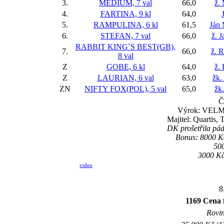
3.
MÉDIUM, 7 val
66,0
ž. 
4.
FARTINA, 9 kl
64,0
5.
RAMPULINA, 6 kl
61,5
Ján
6.
STEFAN, 7 val
66,0
ž. 
RABBIT KING`S BEST(GB),
7.
66,0
ž. R
8 val
Z
GOBE, 6 kl
64,0
ž.
Z
LAURIAN, 6 val
63,0
žk.
ZN
NIFTY FOX(POL), 5 val
65,0
žk
Č
Výrok: VELMI
Majitel: Quartis,
DK prošetřila pád 
Bonus: 8000 K
50
3000 K
video
8
1169 Cena
Rovin