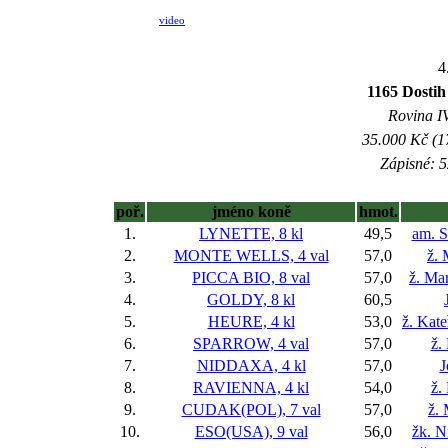
video
4
1165 Dosti
Rovina IV
35.000 Kč (1
Zápisné: 5
poř.
jméno koně
hmot.
1.
LYNETTE, 8 kl
49,5
am. 
2.
MONTE WELLS, 4 val
57,0
ž. 
3.
PICCA BIO, 8 val
57,0
ž. Ma
4.
GOLDY, 8 kl
60,5
5.
HEURE, 4 kl
53,0
ž. Kat
6.
SPARROW, 4 val
57,0
ž.
7.
NIDDAXA, 4 kl
57,0
J
8.
RAVIENNA, 4 kl
54,0
ž.
9.
CUDAK(POL), 7 val
57,0
ž.
10.
ESO(USA), 9 val
56,0
žk. N