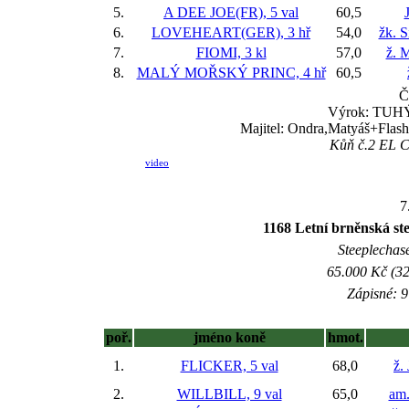
5.
A DEE JOE(FR), 5 val
60,5
6.
LOVEHEART(GER), 3 hř
54,0
žk. 
7.
FIOMI, 3 kl
57,0
ž. 
8.
MALÝ MOŘSKÝ PRINC, 4 hř
60,5
Č
Výrok: TUHÝ 
Majitel: Ondra,Matyáš+Flash
Kůň č.2 EL CA
video
7
1168 Letní brněnská s
Steeplechase
65.000 Kč (32
Zápisné: 9
poř.
jméno koně
hmot.
1.
FLICKER, 5 val
68,0
ž.
2.
WILLBILL, 9 val
65,0
am.