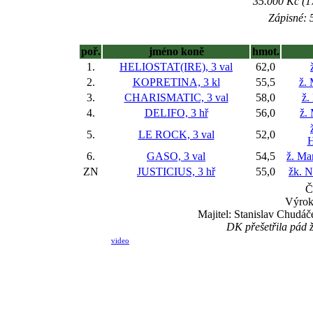
35.000 Kč (1
Zápisné: 5
poř.
jméno koně
hmot.
1.
HELIOSTAT(IRE), 3 val
62,0
2.
KOPRETINA, 3 kl
55,5
ž.
3.
CHARISMATIC, 3 val
58,0
ž.
4.
DELIFO, 3 hř
56,0
ž.
5.
LE ROCK, 3 val
52,0
H
6.
GASO, 3 val
54,5
ž. Ma
ZN
JUSTICIUS, 3 hř
55,0
žk. N
Č
Výrok
Majitel: Stanislav Chudáč
DK přešetřila pád ž
video