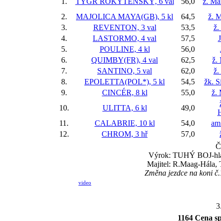
1.
TYGR ROKYTENSKÝ, 6 val
56,0
ž. Ma
2.
MAJOLICA MAYA(GB), 5 kl
64,5
ž. M
3.
REVENTON, 3 val
53,5
ž.
4.
LASTORMO, 4 val
57,5
5.
POULINE, 4 kl
56,0
6.
QUIMBY(FR), 4 val
62,5
ž.
7.
SANTINO, 5 val
62,0
ž.
8.
EPOLETTA(POL*), 5 kl
54,5
žk. 
9.
CINCÉR, 8 kl
55,0
ž.
10.
ULITTA, 6 kl
49,0
11.
CALABRIE, 10 kl
54,0
am
12.
CHROM, 3 hř
57,0
Č
Výrok: TUHÝ BOJ-hlava
Majitel: R.Maag-Hála, 
Změna jezdce na koni č
video
3
1164 Cena s