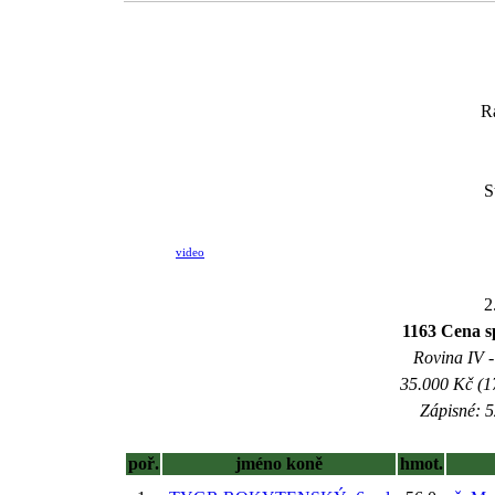
R
S
video
2
1163 Cena s
Rovina IV -
35.000 Kč (1
Zápisné: 5
poř.
jméno koně
hmot.