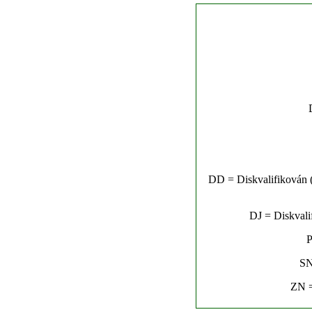
DD = Diskvalifikován (n
DJ = Diskvalif
P
SN
ZN =