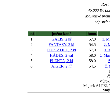
Rovin
45.000 Kč (22
Majitelské prém
Zápisné: 6
poř.
jméno koně
hmot.
1.
GALIS, 2 hř
57,0
ž. M
2.
FANTASY, 2 kl
54,5
ž. 
3.
PORTATILE, 2 kl
57,0
ž. 
4.
HÁDÉS, 2 val
58,0
ž. Mar
5.
PLENTA, 2 kl
58,0
ž
6.
AIGER, 2 hř
54,5
ž.
Č
Výrok
Majitel: ALPEJ, T
Maji