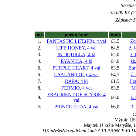
Steeple
35.000 Kč (1
Zápisné: 5
poř.
jméno koně
hmot.
1.
FANTASTIC LIFE(FR), 4 val
63,5
Zd
2.
LIFE HONEY, 4 val
64,5
ž. 
3.
INTIQUILLA, 4 kl
65,0
ž.
4.
RYANICA, 4 kl
64,0
žk
5.
PURPLE HEART, 4 val
63,5
Bar
6.
USALAN(POL), 4 val
64,5
ž.
7.
RAPA, 4 kl
61,5
Fra
8.
FERMIO, 4 val
63,5
Mi
FRAGMENT OF SCYRIS, 4
9.
66,0
ž.
val
Z
PRINCE ELDA, 4 val
66,0
ž.
Č
Výrok: JIS
Majitel: U krále Matyáše,
DK přešetřila zadržení koně č.10 PRINCE ELDA a