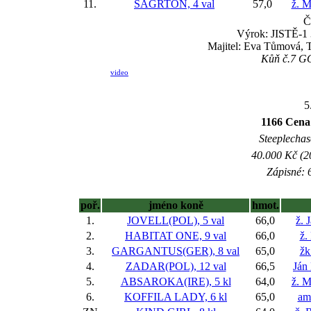
11.
SAGRTON, 4 val
57,0
ž. M
Č
Výrok: JISTĚ-1 3
Majitel: Eva Tůmová, 
Kůň č.7 GOL
video
5
1166 Cena
Steeplechase
40.000 Kč (2
Zápisné: 6
poř.
jméno koně
hmot.
1.
JOVELL(POL), 5 val
66,0
ž. 
2.
HABITAT ONE, 9 val
66,0
ž.
3.
GARGANTUS(GER), 8 val
65,0
žk
4.
ZADAR(POL), 12 val
66,5
Ján
5.
ABSAROKA(IRE), 5 kl
64,0
ž. M
6.
KOFFILA LADY, 6 kl
65,0
am.