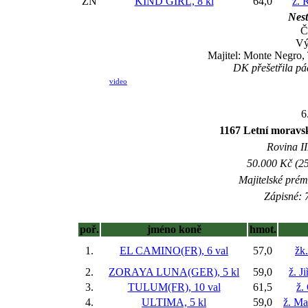
ZN
KIND GIRL, 8 kl
64,0
ž. 
Nest
Č
Vý
Majitel: Monte Negro,
DK přešetřila pád
video
6
1167 Letní morav
Rovina II
50.000 Kč (25
Majitelské prém
Zápisné: 7
poř.
jméno koně
hmot.
1.
EL CAMINO(FR), 6 val
57,0
žk
2.
ZORAYA LUNA(GER), 5 kl
59,0
ž. J
3.
TULUM(FR), 10 val
61,5
ž.
4.
ULTIMA, 5 kl
59,0
ž. Ma