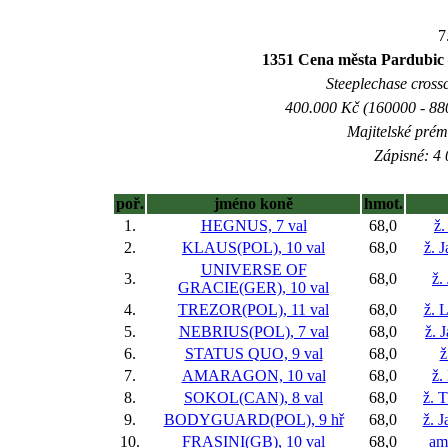
7
1351 Cena města Pardu
Steeplechase crossc
400.000 Kč (160000 - 880
Majitelské prém
Zápisné: 4 
poř.
jméno koně
hmot.
1.
HEGNUS, 7 val
68,0
ž.
2.
KLAUS(POL), 10 val
68,0
ž. 
UNIVERSE OF
3.
68,0
ž.
GRACIE(GER), 10 val
4.
TREZOR(POL), 11 val
68,0
ž. 
5.
NEBRIUS(POL), 7 val
68,0
ž. 
6.
STATUS QUO, 9 val
68,0
ž
7.
AMARAGON, 10 val
68,0
ž.
8.
SOKOL(CAN), 8 val
68,0
ž. 
9.
BODYGUARD(POL), 9 hř
68,0
ž. 
10.
FRASINI(GB), 10 val
68,0
am