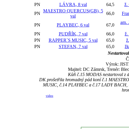
PN
LÁVRA, 8 val
64,5
ž.
MAESTRO QUERCUS(GB), 5
PN
66,0
Fra
val
am. 
PN
PLAYBEC, 6 val
67,0
PN
PUDŘÍK, 7 val
66,0
ž.
PN
RAPPER`S MUSIC, 5 val
65,0
ž
PN
STEFAN, 7 val
65,0
žk
Nestartoval
Č
Výrok: JISTĚ
Majitel: DC Zámrsk, Trenér: Blec
Kůň č.15 MODAS nestartoval z dů
DK prošetřila hromadný pád koní č.1 MAEST
MUSIC, č.14 PLAYBEC a č.17 LADY BACH, kter
hro
video