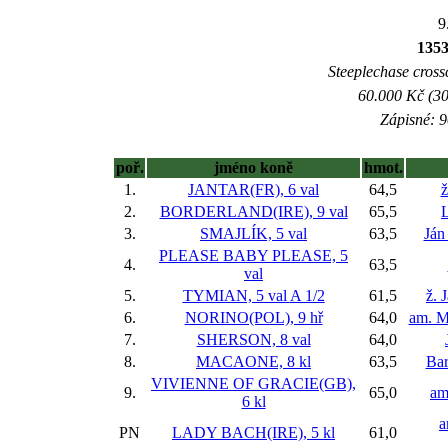
9
135
Steeplechase crossc
60.000 Kč (30
Zápisné: 9
poř.
jméno koně
hmot.
1.
JANTAR(FR), 6 val
64,5
ž
2.
BORDERLAND(IRE), 9 val
65,5
3.
SMAJLÍK, 5 val
63,5
Ján
PLEASE BABY PLEASE, 5
4.
63,5
val
5.
TYMIAN, 5 val
A 1/2
61,5
ž. 
6.
NORINO(POL), 9 hř
64,0
am. M
7.
SHERSON, 8 val
64,0
8.
MACAONE, 8 kl
63,5
Bar
VIVIENNE OF GRACIE(GB),
9.
65,0
am
6 kl
a
PN
LADY BACH(IRE), 5 kl
61,0