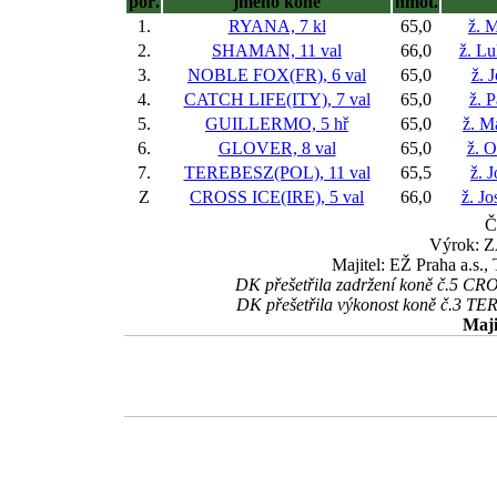
poř.
jméno koně
hmot.
1.
RYANA, 7 kl
65,0
ž. M
2.
SHAMAN, 11 val
66,0
ž. L
3.
NOBLE FOX(FR), 6 val
65,0
ž. 
4.
CATCH LIFE(ITY), 7 val
65,0
ž. 
5.
GUILLERMO, 5 hř
65,0
ž. M
6.
GLOVER, 8 val
65,0
ž. O
7.
TEREBESZ(POL), 11 val
65,5
ž. 
Z
CROSS ICE(IRE), 5 val
66,0
ž. Jo
Č
Výrok: 
Majitel: EŽ Praha a.s.
DK přešetřila zadržení koně č.5 CRO
DK přešetřila výkonost koně č.3 TER
Maji