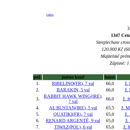
video
3
1347 Cena
Steeplechase crossc
120.000 Kč (60
Majitelské prém
Zápisné: 1 
poř.
jméno koně
hmot.
1.
RIBELINO(FR), 7 val
66,0
ž.
2.
BARAKIN, 5 val
66,0
ž.
RABBIT HAWK WING(IRE),
3.
66,0
ž. 
7 val
4.
AL BUSTAN(IRE), 5 val
65,5
ž. M
5.
QUATIKI(FR), 7 val
65,0
ž. 
6.
RENARD ARGENTÉ, 9 val
65,0
ž.
7.
TIWAZ(POL), 6 val
65,0
ž. 