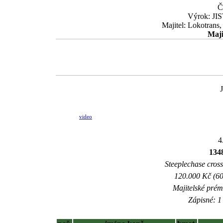
Č
Výrok: JIS
Majitel: Lokotrans,
Maji
video
4
134
Steeplechase crossc
120.000 Kč (60
Majitelské prém
Zápisné: 1 