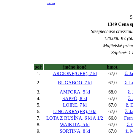
video
5
1349 Cena 
Steeplechase crosscount
120.000 Kč (60
Majitelské prém
Zápisné: 1 
poř.
jméno koně
hmot.
1.
ARCIONE(GER), 7 kl
67,0
ž. J
2.
BUGABOO, 7 kl
67,0
ž. L
3.
AMFORA, 5 kl
68,0
ž.
4.
SAPFÓ, 8 kl
67,0
ž.
5.
LOIRE, 7 kl
67,0
ž. 
6.
LINGARRY(FR), 9 kl
67,0
ž. 
7.
LOTA Z RUSÍNA, 6 kl
A 1/2
66,0
Fran
8.
WAIKITA, 5 kl
67,0
ž. 
9.
SORTINA, 8 kl
67,0
ž. 