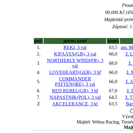
Proutk
90.000 Kč (45
Majitelské pré
Zápisné: 1 
poř.
jméno koně
hmot.
1.
REKI, 3 val
63,5
am. M
2.
KIFAAYA(GB), 3 val
66,0
ž. 
NORTHERLY WIND(FR), 3
3.
68,0
ž.
val
4.
LOVEHEART(GER), 3 hř
66,0
ž. 
COMMANDER
5.
66,0
ž. 
PATTEN(IRE), 3 val
6.
RED REBEL(GB), 3 hř
67,0
ž. 
7.
NAPASTNIK(POL), 3 val
64,5
ž. 
Z
AKCELERANCE, 3 kl
63,5
Bar
Č
Výrok
Majitel: Wrbna Racing, Trené
Maji