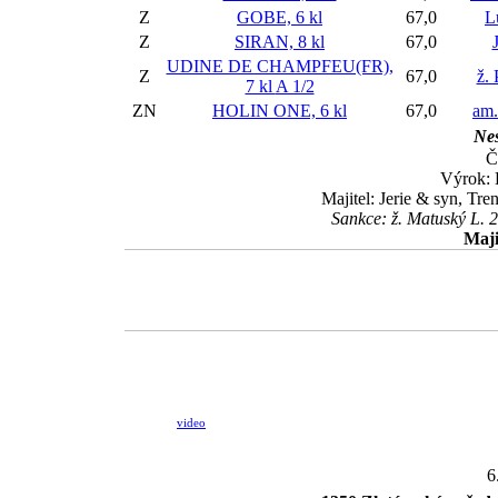
Z
GOBE, 6 kl
67,0
L
Z
SIRAN, 8 kl
67,0
UDINE DE CHAMPFEU(FR),
Z
67,0
ž.
7 kl
A 1/2
ZN
HOLIN ONE, 6 kl
67,0
am.
Nes
Č
Výrok: 
Majitel: Jerie & syn, T
Sankce: ž. Matuský L. 
Maji
video
6