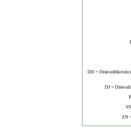
DD = Diskvalifikován (n
DJ = Diskvalif
P
SN
ZN =