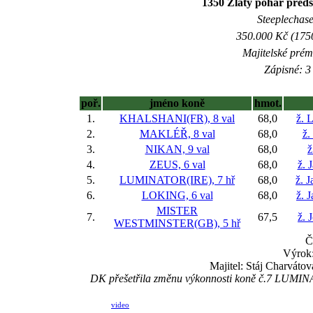
1350 Zlatý pohár před
Steeplechase
350.000 Kč (1750
Majitelské prém
Zápisné: 3 
poř.
jméno koně
hmot.
1.
KHALSHANI(FR), 8 val
68,0
ž. 
2.
MAKLÉŘ, 8 val
68,0
ž.
3.
NIKAN, 9 val
68,0
ž
4.
ZEUS, 6 val
68,0
ž. 
5.
LUMINATOR(IRE), 7 hř
68,0
ž. 
6.
LOKING, 6 val
68,0
ž. 
MISTER
7.
67,5
ž. 
WESTMINSTER(GB), 5 hř
Č
Výrok:
Majitel: Stáj Charváto
DK přešetřila změnu výkonnosti koně č.7 LUMINAT
video