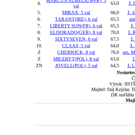
MARCUS AURELIUS(FR), 5
4.
63,0
ž. 
val
5.
MIRAX, 5 val
66,0
ž. 
6.
TARANT(IRE), 6 val
65,5
am.
7.
LIBERTY SON(FR), 6 val
65,5
ž.
8.
ELDORADO(GER), 8 val
70,0
ž. 
9.
SIXTYSEVEN, 6 val
67,5
ž.
10.
CLAAS, 5 val
64,0
ž.
Z
CHERWICK, 8 val
70,0
am. M
Z
MILERYT(POL), 8 val
63,0
L
ZN
JOVELL(POL), 5 val
64,5
ž. 
Nestartov
Č
Výrok: JISTĚ
Majitel: Stáj Kejzlar,
DK nařídila 
Maji