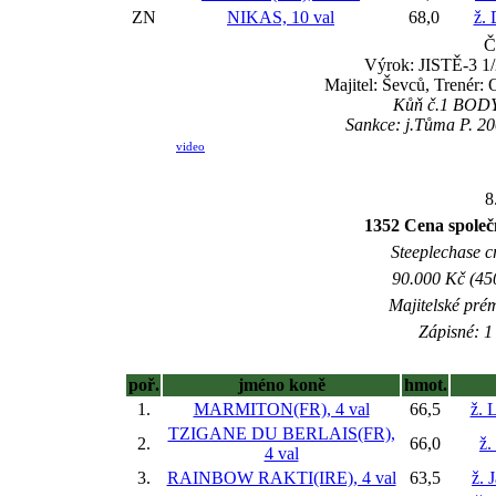
ZN
NIKAS, 10 val
68,0
ž.
Č
Výrok: JISTĚ-3 1/2
Majitel: Ševců, Trenér:
Kůň č.1 BODYG
Sankce: j.Tůma P. 20
video
8
1352 Cena společn
Steeplechase cr
90.000 Kč (45
Majitelské pré
Zápisné: 1 
poř.
jméno koně
hmot.
1.
MARMITON(FR), 4 val
66,5
ž. 
TZIGANE DU BERLAIS(FR),
2.
66,0
ž.
4 val
3.
RAINBOW RAKTI(IRE), 4 val
63,5
ž. 