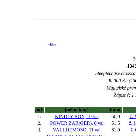
video
2
134
Steeplechase crosscou
90.000 Kč (45
Majitelské pré
Zápisné: 1 
poř.
jméno koně
hmot.
1.
KINDLY BOY, 10 val
66,0
ž. 
2.
POWER ZAR(GER), 6 val
61,5
ž. 
3.
VALLDEMOSO, 11 val
61,0
ž.