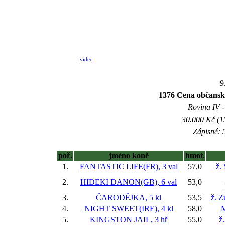
video
9
1376 Cena občan
Rovina IV -
30.000 Kč (1
Zápisné: 5
poř.
jméno koně
hmot.
1.
FANTASTIC LIFE(FR), 3 val
57,0
ž.
2.
HIDEKI DANON(GB), 6 val
53,0
3.
ČARODĚJKA, 5 kl
53,5
ž. Z
4.
NIGHT SWEET(IRE), 4 kl
58,0
M
5.
KINGSTON JAIL, 3 hř
55,0
ž