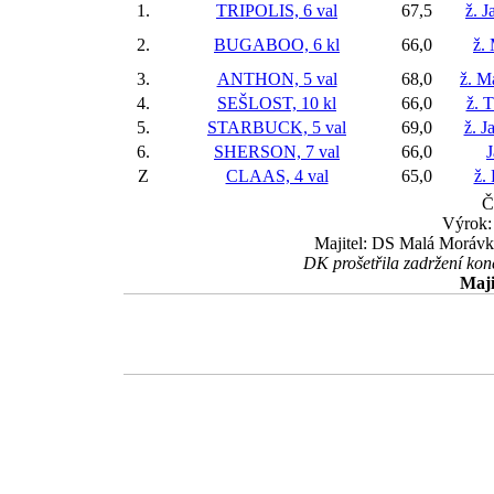
1.
TRIPOLIS, 6 val
67,5
ž. 
2.
BUGABOO, 6 kl
66,0
ž.
3.
ANTHON, 5 val
68,0
ž. M
4.
SEŠLOST, 10 kl
66,0
ž. 
5.
STARBUCK, 5 val
69,0
ž. J
6.
SHERSON, 7 val
66,0
Z
CLAAS, 4 val
65,0
ž.
Č
Výrok: 
Majitel: DS Malá Morávka
DK prošetřila zadržení kon
Maji