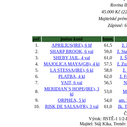
Rovina II
45.000 Kč (22
Majitelské prém
Zápisné: 6
poř.
jméno koně
hmot.
1.
APRILIUS(IRE), 6 hř
61,5
ž.
2.
SHARP BROOK, 6 val
59,0
ž. St
3.
SHEBY JAIL, 4 val
61,0
ž. 
4.
MAJOLICA MAYA(GB), 4 kl
57,5
ž. Z
5.
LA STESSA(IRE), 6 kl
58,0
ž.
6.
PLATBA, 4 kl
62,0
ž. F
7.
VAIT, 6 val
56,5
N
MERIDIAN`S HOPE(IRE), 3
8.
53,0
Ma
kl
9.
ORPHEA, 5 kl
54,0
am. 
10.
RISK DE SALSA(FR), 3 val
61,0
žk. 
Č
Výrok: JISTĚ-1 1/2-h
Majitel: Stáj Kika, Trené