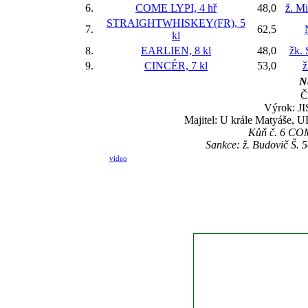
6.
COME LYPI, 4 hř
48,0
ž. M
STRAIGHTWHISKEY(FR), 5
7.
62,5
kl
8.
EARLIEN, 8 kl
48,0
žk.
9.
CINCÉR, 7 kl
53,0
ž
Ne
Č
Výrok: JI
Majitel: U krále Matyáše, 
Kůň č. 6 COME
Sankce: ž. Budovič Š. 
video