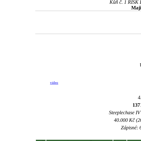
Kůň č. 1 RISK D
Maji
video
4
137
Steeplechase IV 
40.000 Kč (2
Zápisné: 6