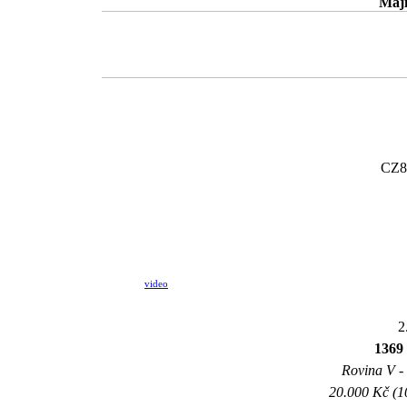
Maji
CZ8
video
2
1369
Rovina V - 
20.000 Kč (1