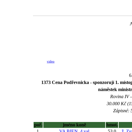
A
video
6
1373 Cena Podřevnicka - sponzorují 1. mís
náměstek ministr
Rovina IV -
30.000 Kč (1
Zápisné: 5
poř.
jméno koně
hmot.
1.
VA BIEN, 4 val
53,0
ž. Z