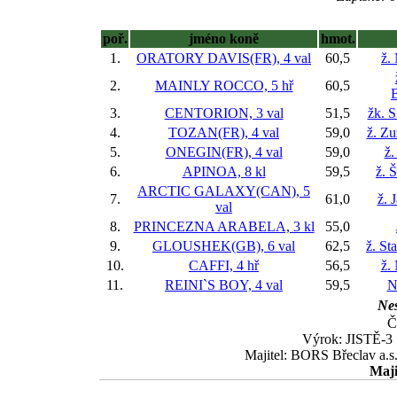
poř.
jméno koně
hmot.
1.
ORATORY DAVIS(FR), 4 val
60,5
ž.
2.
MAINLY ROCCO, 5 hř
60,5
3.
CENTORION, 3 val
51,5
žk. 
4.
TOZAN(FR), 4 val
59,0
ž. Z
5.
ONEGIN(FR), 4 val
59,0
ž.
6.
APINOA, 8 kl
59,5
ž. 
ARCTIC GALAXY(CAN), 5
7.
61,0
ž. 
val
8.
PRINCEZNA ARABELA, 3 kl
55,0
9.
GLOUSHEK(GB), 6 val
62,5
ž. St
10.
CAFFI, 4 hř
56,5
ž.
11.
REINI`S BOY, 4 val
59,5
N
Nes
Č
Výrok: JISTĚ-3 1
Majitel: BORS Břeclav a.s.
Maji