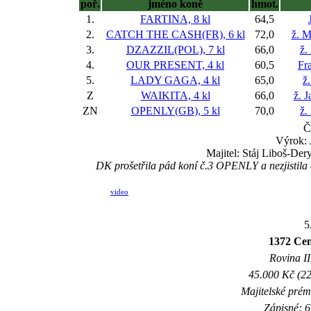
poř.
jméno koně
hmot.
1.
FARTINA, 8 kl
64,5
2.
CATCH THE CASH(FR), 6 kl
72,0
ž. M
3.
DZAZZIL(POL), 7 kl
66,0
ž.
4.
OUR PRESENT, 4 kl
60,5
Fr
5.
LADY GAGA, 4 kl
65,0
ž
Z
WAIKITA, 4 kl
66,0
ž. 
ZN
OPENLY(GB), 5 kl
70,0
ž.
Č
Výrok: 
Majitel: Stáj Liboš-De
DK prošetřila pád koní č.3 OPENLY a nezjistila c
video
5
1372 Cen
Rovina II
45.000 Kč (22
Majitelské prém
Zápisné: 6