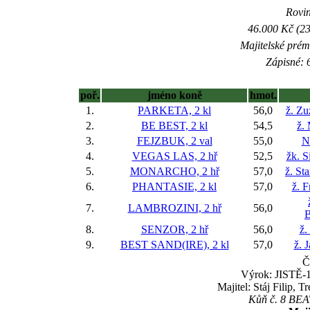
Rovin
46.000 Kč (23
Majitelské prém
Zápisné: 6
poř.
jméno koně
hmot.
1.
PARKETA, 2 kl
56,0
ž. Zu
2.
BE BEST, 2 kl
54,5
ž.
3.
FEJZBUK, 2 val
55,0
N
4.
VEGAS LAS, 2 hř
52,5
žk. 
5.
MONARCHO, 2 hř
57,0
ž. St
6.
PHANTASIE, 2 kl
57,0
ž. F
7.
LAMBROZINI, 2 hř
56,0
B
8.
SENZOR, 2 hř
56,0
ž.
9.
BEST SAND(IRE), 2 kl
57,0
ž. 
Č
Výrok: JISTĚ-1 
Majitel: Stáj Filip, 
Kůň č. 8 BEAT