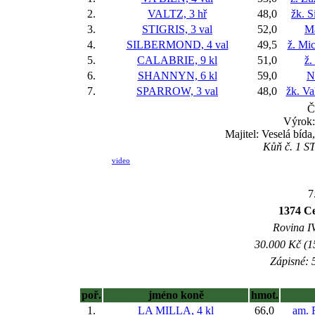
2.
VALTZ, 3 hř
48,0
žk. 
3.
STIGRIS, 3 val
52,0
Ma
4.
SILBERMOND, 4 val
49,5
ž. Mi
5.
CALABRIE, 9 kl
51,0
ž.
6.
SHANNYN, 6 kl
59,0
N
7.
SPARROW, 3 val
48,0
žk. Va
Č
Výrok:
Majitel: Veselá bíd
Kůň č. 1 ST
video
7
1374 C
Rovina IV
30.000 Kč (1
Zápisné: 5
poř.
jméno koně
hmot.
1.
LA MILLA, 4 kl
66,0
am. 