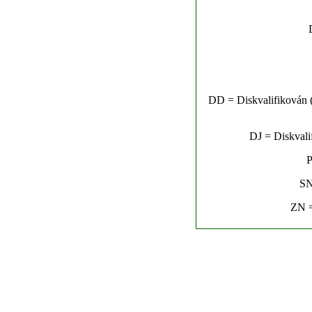
DD = Diskvalifikován (n
DJ = Diskvalif
P
SN
ZN =