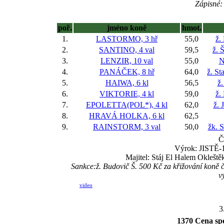
Zápisné: 
poř.
jméno koně
hmot.
1.
LASTORMO, 3 hř
55,0
ž.
2.
SANTINO, 4 val
59,5
ž. 
3.
LENZIR, 10 val
55,0
N
4.
PANÁČEK, 8 hř
64,0
ž. St
5.
HAIWA, 6 kl
56,5
ž.
6.
VIKTORIE, 4 kl
59,0
ž.
7.
EPOLETTA(POL*), 4 kl
62,0
ž. 
8.
HRAVÁ HOLKA, 6 kl
62,5
9.
RAINSTORM, 3 val
50,0
žk. 
Č
Výrok: JISTĚ-1 
Majitel: Stáj El Halem Oklešt
Sankce:ž. Budovič Š. 500 Kč za křižování koně 
v
video
3
1370 Cena spo