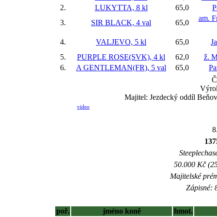
2.
LUKYTTA, 8 kl
65,0
P
am. F
3.
SIR BLACK, 4 val
65,0
4.
VALJEVO, 5 kl
65,0
J
5.
PURPLE ROSE(SVK), 4 kl
62,0
ž. M
6.
A GENTLEMAN(FR), 5 val
65,0
Pa
Č
Výro
Majitel: Jezdecký oddíl Beňov
video
8
137
Steeplechase
50.000 Kč (25
Majitelské pré
Zápisné: 8
poř.
jméno koně
hmot.