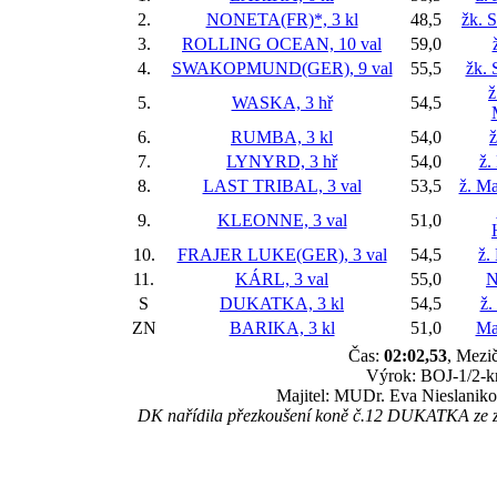
2.
NONETA(FR)*, 3 kl
48,5
žk. 
3.
ROLLING OCEAN, 10 val
59,0
4.
SWAKOPMUND(GER), 9 val
55,5
žk. 
ž
5.
WASKA, 3 hř
54,5
6.
RUMBA, 3 kl
54,0
ž
7.
LYNYRD, 3 hř
54,0
ž.
8.
LAST TRIBAL, 3 val
53,5
ž. Ma
9.
KLEONNE, 3 val
51,0
10.
FRAJER LUKE(GER), 3 val
54,5
ž.
11.
KÁRL, 3 val
55,0
N
S
DUKATKA, 3 kl
54,5
ž.
ZN
BARIKA, 3 kl
51,0
Ma
Čas:
02:02,53
, Mezič
Výrok: BOJ-1/2-krk
Majitel: MUDr. Eva Nieslanikov
DK nařídila přezkoušení koně č.12 DUKATKA ze způs