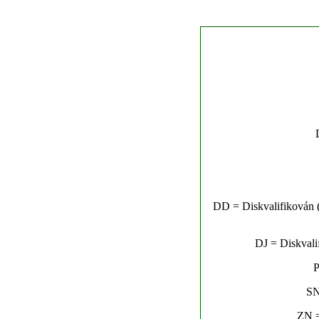
DD = Diskvalifikován (n
DJ = Diskvalif
P
SN
ZN =