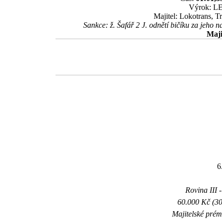
Výrok: LE
Majitel: Lokotrans, 
Sankce: ž. Šafář 2 J. odnětí bičíku za jeho 
Maji
6
Rovina III -
60.000 Kč (30
Majitelské prém