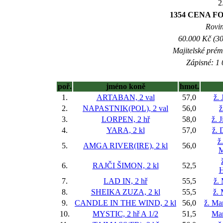
2
1354 CENA 
Rovin
60.000 Kč (30
Majitelské prém
Zápisné: 1 
poř.
jméno koně
hmot.
1.
ARTABAN, 2 val
57,0
ž. 
2.
NAPASTNIK(POL), 2 val
56,0
ž
3.
LORPEN, 2 hř
58,0
ž. 
4.
YARA, 2 kl
57,0
ž. 
ž
5.
AMGA RIVER(IRE), 2 kl
56,0
M
6.
RAJČI ŠIMON, 2 kl
52,5
H
7.
LAD IN, 2 hř
55,5
ž.
8.
SHEIKA ZUZA, 2 kl
55,5
ž.
9.
CANDLE IN THE WIND, 2 kl
56,0
ž. Ma
10.
MYSTIC, 2 hř
A 1/2
51,5
Mar