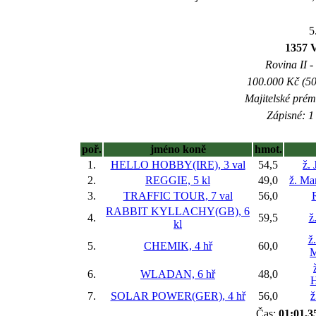
5
1357
Rovina II -
100.000 Kč (50
Majitelské prém
Zápisné: 1 
poř.
jméno koně
hmot.
1.
HELLO HOBBY(IRE), 3 val
54,5
ž. 
2.
REGGIE, 5 kl
49,0
ž. Ma
3.
TRAFFIC TOUR, 7 val
56,0
RABBIT KYLLACHY(GB), 6
4.
59,5
ž
kl
ž
5.
CHEMIK, 4 hř
60,0
M
6.
WLADAN, 6 hř
48,0
H
7.
SOLAR POWER(GER), 4 hř
56,0
ž
Čas:
01:01,3