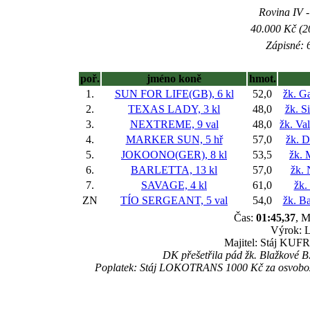
Rovina IV -
40.000 Kč (2
Zápisné: 6
poř.
jméno koně
hmot.
1.
SUN FOR LIFE(GB), 6 kl
52,0
žk. G
2.
TEXAS LADY, 3 kl
48,0
žk. 
3.
NEXTREME, 9 val
48,0
žk. Va
4.
MARKER SUN, 5 hř
57,0
žk. D
5.
JOKOONO(GER), 8 kl
53,5
žk. 
6.
BARLETTA, 13 kl
57,0
žk. 
7.
SAVAGE, 4 kl
61,0
žk.
ZN
TÍO SERGEANT, 5 val
54,0
žk. B
Čas:
01:45,37
, M
Výrok: L
Majitel: Stáj KUFR,
DK přešetřila pád žk. Blažkové B
Poplatek: Stáj LOKOTRANS 1000 Kč za osvobozen