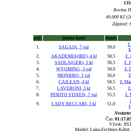
13
Rovina IV
40.000 Kč (2
Zápisné: 6
poř.
jméno koně
hmot.
ž
1.
SAGAJA, 7 val
59,0
M
2.
AKADEMIA(IRE), 4 kl
58,5
ž. 
3.
SAOLA(GER), 5 kl
58,5
ž. 
4.
WYOMING, 3 val
58,0
ž. 
5.
MONRRO, 3 val
56,0
ž
6.
CAILEAN, 4 kl
58,5
ž. Ma
7.
LAVERONI, 3 kl
56,5
ž
8.
PERITO STIXEN, 7 val
55,5
ž.
9.
LADY BECCARI, 3 kl
51,0
H
Nestarto
Čas:
01:17,8
Výrok: JIST
Majitel: Luka-Fechtner-Kábrt,