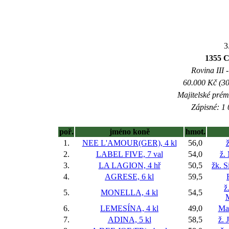
3
1355
Rovina III -
60.000 Kč (30
Majitelské prém
Zápisné: 1 
poř.
jméno koně
hmot.
1.
NEE L'AMOUR(GER), 4 kl
56,0
ž
2.
LABEL FIVE, 7 val
54,0
ž.
3.
LA LAGION, 4 hř
50,5
žk. 
4.
AGRESE, 6 kl
59,5
ž
5.
MONELLA, 4 kl
54,5
6.
LEMESÍNA, 4 kl
49,0
Mar
7.
ADINA, 5 kl
58,5
ž. 