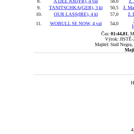
8.
A DEE JOE(FR), 4 val
58,0
ž.
9.
TANITSCHKA(GER), 3 kl
50,5
ž. Ma
10.
OUR LASS(IRE), 4 kl
57,0
ž.
11.
WOBULL SE NOW, 4 val
54,0
Čas:
01:44,81
, M
Výrok: JISTĚ-2
Majitel: Stall Negra
Maji
H
4