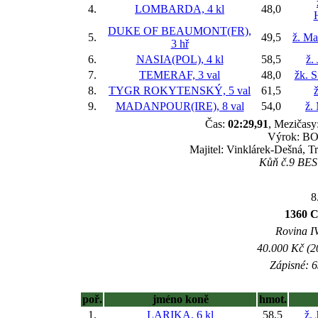
4.
LOMBARDA, 4 kl
48,0
DUKE OF BEAUMONT(FR),
5.
49,5
ž. Ma
3 hř
6.
NASIA(POL), 4 kl
58,5
ž.
7.
TEMERAF, 3 val
48,0
žk. 
8.
TYGR ROKYTENSKÝ, 5 val
61,5
ž
9.
MADANPOUR(IRE), 8 val
54,0
ž.
Čas:
02:29,91
, Mezičasy:
Výrok: BOJ
Majitel: Vinklárek-Dešná, T
Kůň č.9 BEST
8
1360 
Rovina IV
40.000 Kč (2
Zápisné: 6
poř.
jméno koně
hmot.
1.
LARIKA, 6 kl
58,5
ž. 