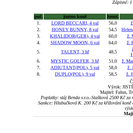
Zápisné: 1 
poř.
jméno koně
hmot.
1.
LORD BECCARI, 4 val
56,0
ž
2.
HONEY BUNNY, 8 val
54,5
Helen
3.
KHALIDOR(GER), 4 val
60,0
ž.
4.
SHADOW MOON, 6 val
64,0
ž. 
5.
TALENT, 3 hř
48,5
H
6.
MYSTIC GOLFER, 3 hř
51,0
ž. Ma
7.
ADIUTANT(POL), 5 val
58,0
ž. 
8.
DUPLO(POL), 9 val
58,5
ž. 
Č
Výrok: JISTĚ
Majitel: Falun, T
Poplatky: stáj Benda s.r.o.-Stašková 2500 Kč
Sankce: Hlubučková K. 200 Kč za křižování koně
výsl
Maji