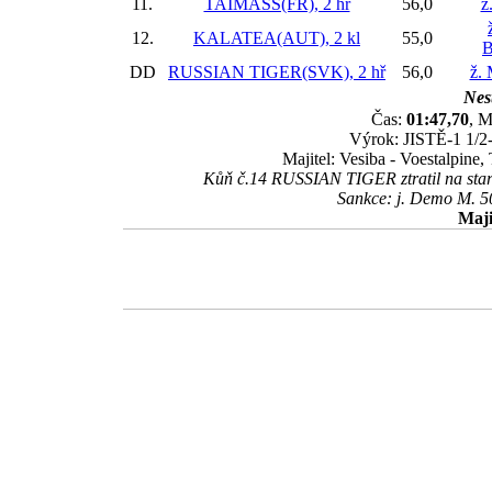
11.
TAIMASS(FR), 2 hř
56,0
ž
12.
KALATEA(AUT), 2 kl
55,0
B
DD
RUSSIAN TIGER(SVK), 2 hř
56,0
ž.
Nest
Čas:
01:47,70
, M
Výrok: JISTĚ-1 1/2-
Majitel: Vesiba - Voestalpine
Kůň č.14 RUSSIAN TIGER ztratil na startu
Sankce: j. Demo M. 50
Maji