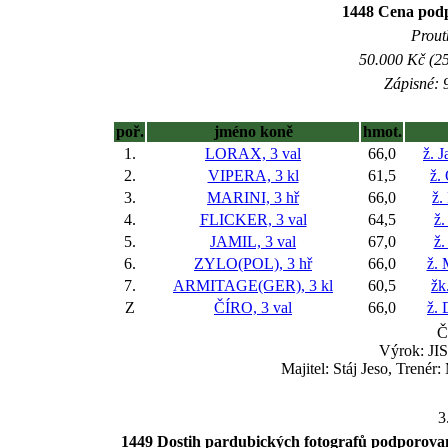
1448 Cena podp
Prout
50.000 Kč (25
Zápisné: 9
poř.
jméno koně
hmot.
1.
LORAX, 3 val
66,0
ž. 
2.
VIPERA, 3 kl
61,5
ž.
3.
MARINI, 3 hř
66,0
ž.
4.
FLICKER, 3 val
64,5
ž.
5.
JAMIL, 3 val
67,0
ž.
6.
ZYLO(POL), 3 hř
66,0
ž. 
7.
ARMITAGE(GER), 3 kl
60,5
žk
Z
ČÍRO, 3 val
66,0
ž. 
Č
Výrok: JIS
Majitel: Stáj Jeso, Trené
3
1449 Dostih pardubických fotografů podpor