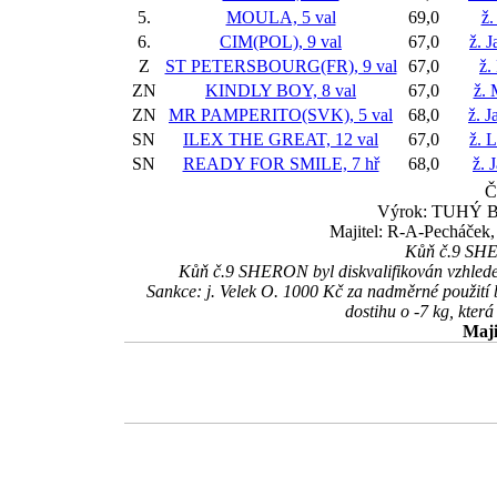
5.
MOULA, 5 val
69,0
ž.
6.
CIM(POL), 9 val
67,0
ž. 
Z
ST PETERSBOURG(FR), 9 val
67,0
ž.
ZN
KINDLY BOY, 8 val
67,0
ž. 
ZN
MR PAMPERITO(SVK), 5 val
68,0
ž. J
SN
ILEX THE GREAT, 12 val
67,0
ž. 
SN
READY FOR SMILE, 7 hř
68,0
ž. 
Č
Výrok: TUHÝ BOJ
Majitel: R-A-Pecháček, 
Kůň č.9 SHER
Kůň č.9 SHERON byl diskvalifikován vzhledem
Sankce: j. Velek O. 1000 Kč za nadměrné použití 
dostihu o -7 kg, která
Maji