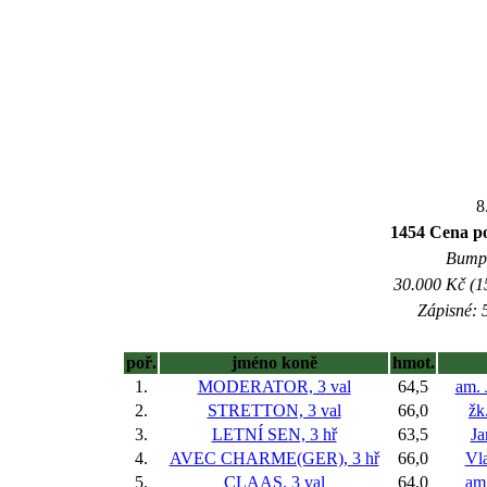
8
1454 Cena p
Bumpe
30.000 Kč (1
Zápisné: 5
poř.
jméno koně
hmot.
1.
MODERATOR, 3 val
64,5
am. 
2.
STRETTON, 3 val
66,0
žk
3.
LETNÍ SEN, 3 hř
63,5
Ja
4.
AVEC CHARME(GER), 3 hř
66,0
Vla
5.
CLAAS, 3 val
64,0
am.