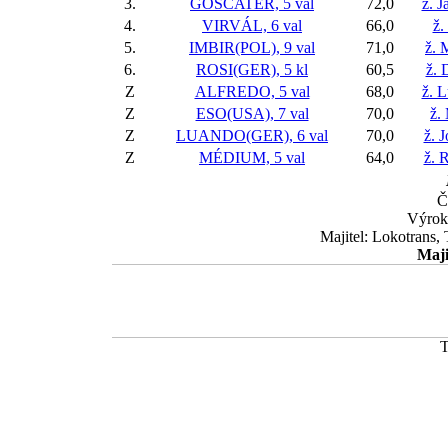
3.
GOSCATER, 5 val
72,0
ž. 
4.
VIRVÁL, 6 val
66,0
ž.
5.
IMBIR(POL), 9 val
71,0
ž. 
6.
ROSI(GER), 5 kl
60,5
ž. 
Z
ALFREDO, 5 val
68,0
ž. 
Z
ESO(USA), 7 val
70,0
ž.
Z
LUANDO(GER), 6 val
70,0
ž. 
Z
MÉDIUM, 5 val
64,0
ž. 
Č
Výrok
Majitel: Lokotrans,
Maji