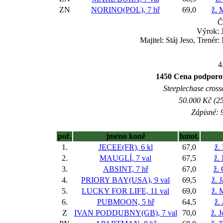
ZN
NORINO(POL), 7 hř
69,0
ž. 
Č
Výrok: 
Majitel: Stáj Jeso, Trené
4
1450 Cena podporova
Steeplechase crossc
50.000 Kč (25
Zápisné: 9
poř.
jméno koně
hmot.
1.
JECEE(FR), 6 kl
67,0
ž.
2.
MAUGLÍ, 7 val
67,5
ž.
3.
ABSINT, 7 hř
67,0
ž.
4.
PRIORY BAY(USA), 9 val
69,5
ž. 
5.
LUCKY FOR LIFE, 11 val
69,0
ž. 
6.
PUBMOON, 5 hř
64,5
ž.
Z
IVAN PODDUBNY(GB), 7 val
70,0
ž. 