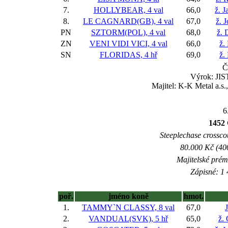
7.
HOLLYBEAR, 4 val
66,0
ž. 
8.
LE CAGNARD(GB), 4 val
67,0
ž. 
PN
SZTORM(POL), 4 val
68,0
ž. 
ZN
VENI VIDI VICI, 4 val
66,0
ž.
SN
FLORIDAS, 4 hř
69,0
ž.
Č
Výrok: JIST
Majitel: K-K Metal a.s
6
1452 
Steeplechase crosscou
80.000 Kč (40
Majitelské prém
Zápisné: 1 
poř.
jméno koně
hmot.
1.
TAMMY`N CLASSY, 8 val
67,0
2.
VANDUAL(SVK), 5 hř
65,0
ž.