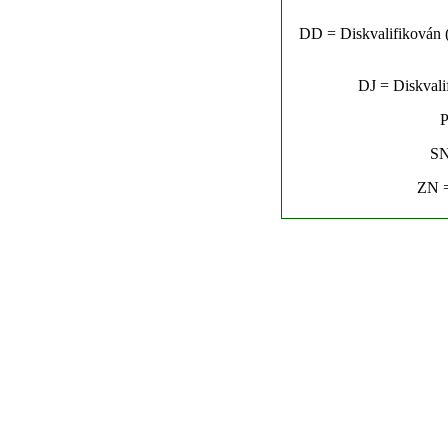
DD = Diskvalifikován (n
DJ = Diskvalif
P
SN
ZN =