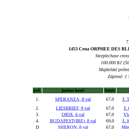
7
1453 Cena ORPHEE DES BLINS
Steeplechase crossc
100.000 Kč (50
Majitelské prém
Zápisné: 1 
poř.
jméno koně
hmot.
1.
SPERANZA, 8 val
67,0
ž. 
2.
LIESBRIEF, 9 val
67,0
ž.
3.
ORIX, 6 val
67,0
Vl
4.
BUDAPEST(IRE), 8 val
69,0
ž. 
D
SHERON, 8 val
67,0
Mir