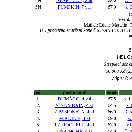
PN
APARTMAN, 8 hř
68,0
ž. 
SN
PUMPKIN, 7 val
67,0
ž. 
Č
Výrok:
Majitel: Etiene Mattelin
DK přešetřila zadržení koně č.6 IVAN PODDUBNY, 
k
5
1451 Ce
Steeplechase c
50.000 Kč (25
Zápisné: 9
poř.
jméno koně
hmot.
1.
DUMÁGO, 4 val
67,5
ž. 
2.
VINNY RAIN, 4 kl
64,5
ž.
3.
APASIONATA, 4 kl
66,0
ž. 
4.
MIKKILIE, 4 kl
69,0
ž.
5.
LA ROCHELL, 4 kl
67,0
Vla
6.
LISA MONA, 4 kl
64,0
ž. 