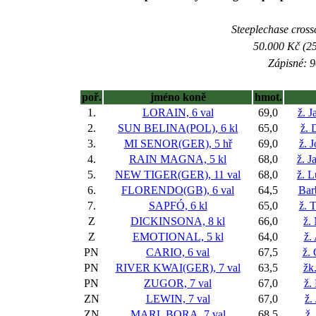
Steeplechase crossc
50.000 Kč (25
Zápisné: 9
poř.
jméno koně
hmot.
1.
LORAIN, 6 val
69,0
ž. 
2.
SUN BELINA(POL), 6 kl
65,0
ž. 
3.
MI SENOR(GER), 5 hř
69,0
ž. 
4.
RAIN MAGNA, 5 kl
68,0
ž. J
5.
NEW TIGER(GER), 11 val
68,0
ž. 
6.
FLORENDO(GB), 6 val
64,5
Bar
7.
SAPFÓ, 6 kl
65,0
ž. 
Z
DICKINSONA, 8 kl
66,0
ž.
Z
EMOTIONAL, 5 kl
64,0
ž.
PN
CARIO, 6 val
67,5
ž.
PN
RIVER KWAI(GER), 7 val
63,5
žk
PN
ZUGOR, 7 val
67,0
ž.
ZN
LEWIN, 7 val
67,0
ž.
ZN
MARL BORA, 7 val
68,5
ž.