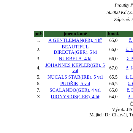
Proutky IV
50.000 Kč (25
Zápisné: 9
poř.
jméno koně
hmot.
1.
A GENTLEMAN(FR), 4 hř
65,0
ž.
BEAUTIFUL
2.
66,0
ž. 
DIRECTA(GER), 5 kl
3.
NURBELA, 4 kl
66,0
ž. 
JOHANNES KEPLER(GB), 5
4.
67,0
ž. 
val
5.
NUCALS STAR(IRE), 5 val
65,5
ž. 
6.
PUDŘÍK, 5 val
66,5
ž.
7.
SCALANDO(GER), 4 val
65,0
ž. 
Z
DIONYSIOS(GER), 4 hř
64,0
ž.
Č
Výrok: JIS
Majitel: Dr. Charvát, 
2