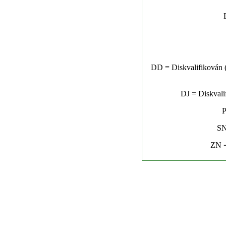
DD = Diskvalifikován (n
DJ = Diskvalif
P
SN
ZN =