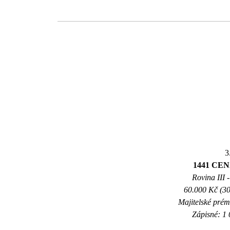
3
1441 CE
Rovina III -
60.000 Kč (30
Majitelské prém
Zápisné: 1 