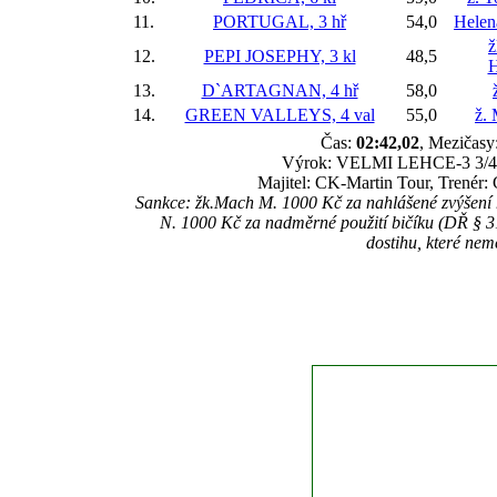
11.
PORTUGAL, 3 hř
54,0
Helen
ž
12.
PEPI JOSEPHY, 3 kl
48,5
H
13.
D`ARTAGNAN, 4 hř
58,0
14.
GREEN VALLEYS, 4 val
55,0
ž.
Čas:
02:42,02
, Mezičasy:
Výrok: VELMI LEHCE-3 3/4-3-3
Majitel: CK-Martin Tour, Trenér:
Sankce: žk.Mach M. 1000 Kč za nahlášené zvýšen
N. 1000 Kč za nadměrné použití bičíku (DŘ § 
dostihu, které nem