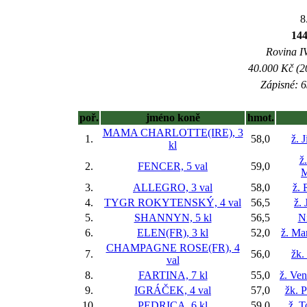
8
14
Rovina IV
40.000 Kč (2
Zápisné: 6
poř.
jméno koně
hmot.
MAMA CHARLOTTE(IRE), 3
1.
58,0
ž. 
kl
ž
2.
FENCER, 5 val
59,0
M
3.
ALLEGRO, 3 val
58,0
ž. 
4.
TYGR ROKYTENSKÝ, 4 val
56,5
ž. 
5.
SHANNYN, 5 kl
56,5
Ni
6.
ELEN(FR), 3 kl
52,0
ž. Ma
CHAMPAGNE ROSE(FR), 4
7.
56,0
žk.
val
8.
FARTINA, 7 kl
55,0
ž. Ve
9.
IGRÁČEK, 4 val
57,0
žk. P
10.
PEDRICA, 6 kl
59,0
ž. 