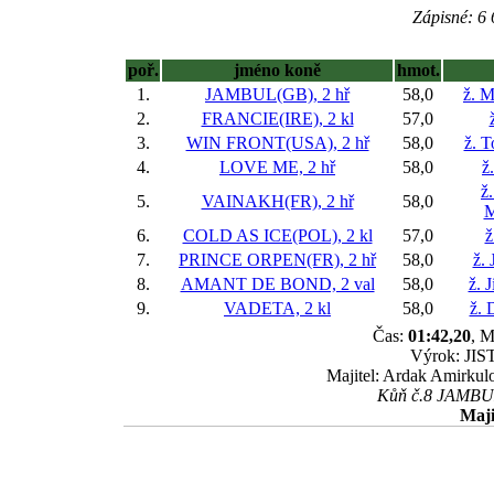
Zápisné: 6 
poř.
jméno koně
hmot.
1.
JAMBUL(GB), 2 hř
58,0
ž. M
2.
FRANCIE(IRE), 2 kl
57,0
3.
WIN FRONT(USA), 2 hř
58,0
ž. 
4.
LOVE ME, 2 hř
58,0
ž
ž
5.
VAINAKH(FR), 2 hř
58,0
M
6.
COLD AS ICE(POL), 2 kl
57,0
ž
7.
PRINCE ORPEN(FR), 2 hř
58,0
ž. 
8.
AMANT DE BOND, 2 val
58,0
ž. 
9.
VADETA, 2 kl
58,0
ž. 
Čas:
01:42,20
, M
Výrok: JIST
Majitel: Ardak Amirkulo
Kůň č.8 JAMBUL 
Maji