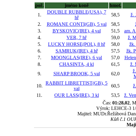
poř.
jméno koně
hmot.
DOUBLE RUBBLE(USA), 7
1.
58,5
ž.
hř
2.
ROMANE CONTI(GB), 5 val
58,5
3.
BYSKOVIC(IRE), 4 val
51,5
am. A
4.
VER, 7 hř
59,0
ž. M
5.
LUCKY HORSE(POL), 8 hř
58,0
žk.
6.
SAMRUK(IRE), 4 hř
57,5
žk. P
7.
MOONGLAS(IRE), 6 val
57,0
Helen
8.
CHASINTA, 4 kl
61,5
ž.
ž
9.
SHARP BROOK, 5 val
62,0
M
RABBIT LIBRETTIST(GB), 5
10.
60,5
ž
val
11.
OUR LASS(IRE), 3 kl
53,5
ž. Ve
Čas:
01:28,02
, M
Výrok: LEHCE-3 1/4-
Majitel: MUDr.Řežábová Dana
Kůň č.1 OUR 
Maji