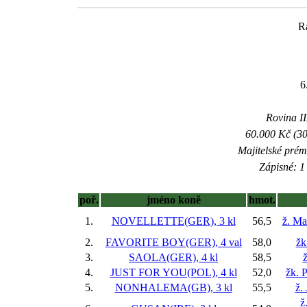
R
6
Rovina II
60.000 Kč (30
Majitelské prém
Zápisné: 1 
poř.
jméno koně
hmot.
1.
NOVELLETTE(GER), 3 kl
56,5
ž. Ma
2.
FAVORITE BOY(GER), 4 val
58,0
žk
3.
SAOLA(GER), 4 kl
58,5
ž
4.
JUST FOR YOU(POL), 4 kl
52,0
žk. 
5.
NONHALEMA(GB), 3 kl
55,5
ž.
ž