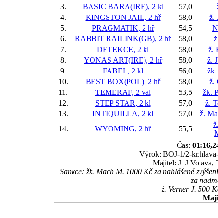
3.
BASIC BARA(IRE), 2 kl
57,0
4.
KINGSTON JAIL, 2 hř
58,0
ž.
5.
PRAGMATIK, 2 hř
54,5
N
6.
RABBIT RAILINK(GB), 2 hř
58,0
ž
7.
DETEKCE, 2 kl
58,0
ž.
8.
YONAS ART(IRE), 2 hř
58,0
ž. 
9.
FABEL, 2 kl
56,0
žk.
10.
BEST BOX(POL), 2 hř
58,0
ž.
11.
TEMERAF, 2 val
53,5
žk. P
12.
STEP STAR, 2 kl
57,0
ž. 
13.
INTIQUILLA, 2 kl
57,0
ž. Ma
ž
14.
WYOMING, 2 hř
55,5
M
Čas:
01:16,2
Výrok: BOJ-1/2-kr.hlava-
Majitel: J+J Votava, 
Sankce: žk. Mach M. 1000 Kč za nahlášené zvýšení
za nadmě
ž. Verner J. 500 
Maji