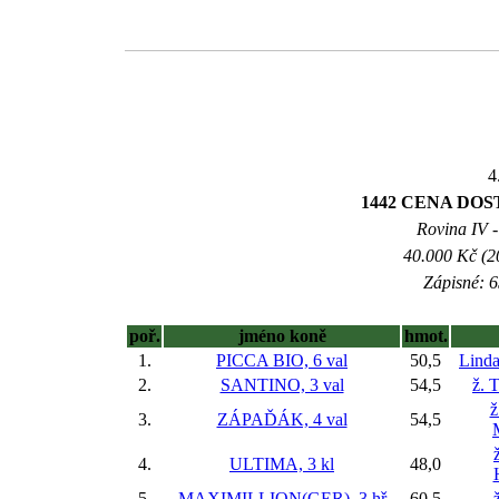
4
1442 CENA DO
Rovina IV -
40.000 Kč (2
Zápisné: 6
poř.
jméno koně
hmot.
1.
PICCA BIO, 6 val
50,5
Lind
2.
SANTINO, 3 val
54,5
ž. 
ž
3.
ZÁPAĎÁK, 4 val
54,5
4.
ULTIMA, 3 kl
48,0
5.
MAXIMILLION(GER), 3 hř
60,5