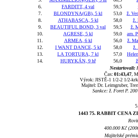
6.
FARDITT, 4 val
59,5
7.
BLONDYNA(GB), 5 kl
53,0
ž. Ve
8.
ATHABASCA, 5 kl
58,0
ž.
9.
BEAUTIFUL BOND, 3 val
59,5
ž. 
10.
AGRESE, 5 kl
59,0
am. P
11.
ARMEA, 6 kl
56,0
ž. Ma
12.
I WANT DANCE, 5 kl
58,0
ž.
13.
LA TORTURA, 7 kl
57,0
Helen
14.
HURYKÁN, 9 hř
56,0
ž
Nestartovali:
R
Čas:
01:43,47
, M
Výrok: JISTĚ-1 1/2-2 1/2-krk-
Majitel: Dr. Leimgruber, Tr
Sankce: ž. Foret P. 200
5
1443 75. RABBIT CENA 
Rovin
400.000 Kč (2000
Majitelské prémi