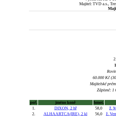
Majitel: TVD a.s., Tr
Maji
2
Rovin
60.000 Kč (30
Majitelské prém
Zápisné: 1 
poř.
jméno koně
hmot.
1.
DIXON, 2 hř
58,0
ž. M
2.
ALHAARTCA(IRE), 2 kl
56,0
ž. Ve