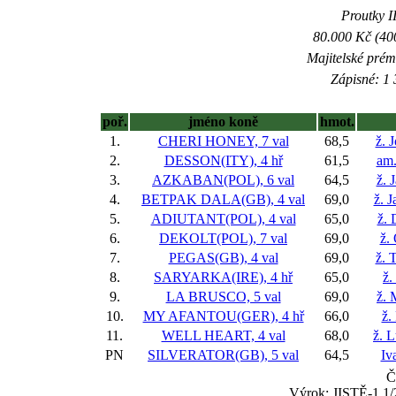
Proutky II
80.000 Kč (40
Majitelské prém
Zápisné: 1 
poř.
jméno koně
hmot.
1.
CHERI HONEY, 7 val
68,5
ž. 
2.
DESSON(ITY), 4 hř
61,5
am.
3.
AZKABAN(POL), 6 val
64,5
ž. 
4.
BETPAK DALA(GB), 4 val
69,0
ž. 
5.
ADIUTANT(POL), 4 val
65,0
ž. 
6.
DEKOLT(POL), 7 val
69,0
ž.
7.
PEGAS(GB), 4 val
69,0
ž. 
8.
SARYARKA(IRE), 4 hř
65,0
ž.
9.
LA BRUSCO, 5 val
69,0
ž. 
10.
MY AFANTOU(GER), 4 hř
66,0
ž.
11.
WELL HEART, 4 val
68,0
ž. 
PN
SILVERATOR(GB), 5 val
64,5
Iv
Č
Výrok: JISTĚ-1 1/2