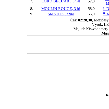
7.
LORD BECCARI, 3 val
57,0
M
8.
MOULIN ROUGE, 3 hř
58,0
ž. 
9.
SMAJLÍK, 3 val
55,0
ž. 
Čas:
02:28,30
, Mezičasy:
Výrok: LEH
Majitel: Kis-vodomery.
Maji
R