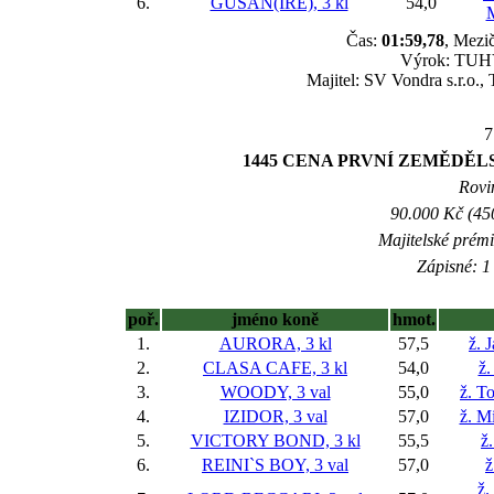
6.
GUSAN(IRE), 3 kl
54,0
Čas:
01:59,78
, Mezič
Výrok: TUHÝ 
Majitel: SV Vondra s.r.o.
7
1445 CENA PRVNÍ ZEMĚDĚLSK
Rovin
90.000 Kč (45
Majitelské prém
Zápisné: 1 
poř.
jméno koně
hmot.
1.
AURORA, 3 kl
57,5
ž. 
2.
CLASA CAFE, 3 kl
54,0
ž.
3.
WOODY, 3 val
55,0
ž. T
4.
IZIDOR, 3 val
57,0
ž. M
5.
VICTORY BOND, 3 kl
55,5
ž.
6.
REINI`S BOY, 3 val
57,0
ž
ž.