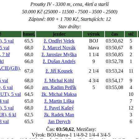
Proutky IV - 3300 m, cena, 4letí a starší
50.000 Kč (25000 - 11500 - 7500 - 3500 - 2500)
Zápisné: 800 + 1 700 Kč, Startujících: 12
Stav dráhy:
ě
hmot.
jezdec
výrok
čas
stč
 5 val
65,5
ž. Ondřej Velek
BOJ
03:50,62
5
 val
68,0
ž. Marcel Novák
hlava
03:50,67
8
7 hř
68,0
ž. Jaroslav Myška
1 1/4
03:50,85
2
kl
66,0
ž. Dušan Andrés
9
03:52,78
1
CIE(GB),
67,0
ž. Jiří Kousek
2 1/4
03:53,24
11
val
68,0
ž. Michal Köhl
4 3/4
03:54,17
9
6 val
66,0
am. Radim Petřík
5
03:55,08
4
), 5 val
64,5
žk. Michal Maksa
10
 val
65,0
ž. Martin Liška
7
 5 val
68,0
ž. Pavel Kašný
12
), 6 kl
62,5
žk. Radek Man
3
 val
65,5
Jan Derych
6
Čas:
03:50,62
, Mezičasy:
Výrok: BOJ-hlava-1 1/4-9-2 1/4-4 3/4-5