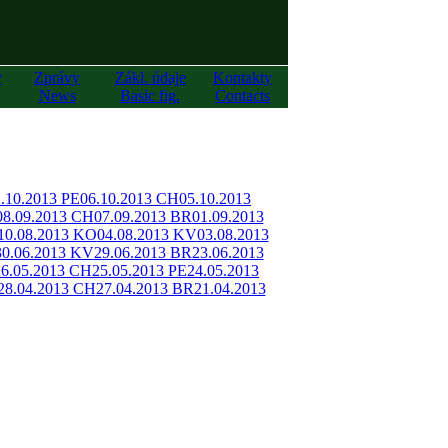
y
Zprávy
Zákl. údaje
Kontakty
News
Basic fig.
Contacts
.10.2013 PE
06.10.2013 CH
05.10.2013
08.09.2013 CH
07.09.2013 BR
01.09.2013
10.08.2013 KO
04.08.2013 KV
03.08.2013
30.06.2013 KV
29.06.2013 BR
23.06.2013
26.05.2013 CH
25.05.2013 PE
24.05.2013
28.04.2013 CH
27.04.2013 BR
21.04.2013