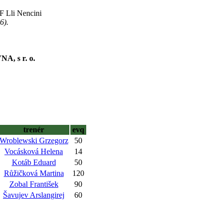
F Lli Nencini
6).
 s r. o.
trenér
evq
Wroblewski Grzegorz
50
Vocásková Helena
14
Kotáb Eduard
50
Růžičková Martina
120
Zobal František
90
Šavujev Arslangirej
60