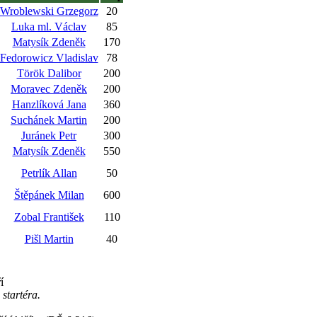
Wroblewski Grzegorz
20
Luka ml. Václav
85
Matysík Zdeněk
170
Fedorowicz Vladislav
78
Török Dalibor
200
Moravec Zdeněk
200
Hanzlíková Jana
360
Suchánek Martin
200
Juránek Petr
300
Matysík Zdeněk
550
Petrlík Allan
50
Štěpánek Milan
600
Zobal František
110
Pišl Martin
40
í
tartéra.