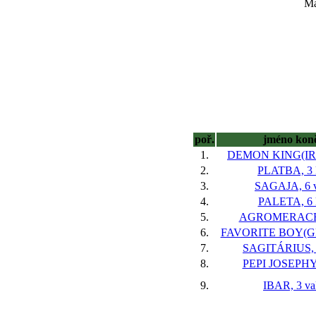
Ma
poř.
jméno kon
1.
DEMON KING(IRE)
2.
PLATBA, 3 
3.
SAGAJA, 6 v
4.
PALETA, 6 
5.
AGROMERACE,
6.
FAVORITE BOY(GER
7.
SAGITÁRIUS, 8
8.
PEPI JOSEPHY,
9.
IBAR, 3 va