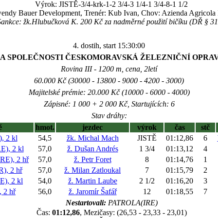
Výrok: JISTĚ-3/4-krk-1-2 3/4-3 1/4-1 3/4-8-1 1/2
wendy Bauer Development, Trenér: Kub Ivan, Chov: Azienda Agricola 
Sankce: žk.Hlubučková K. 200 Kč za nadměrné použití bičíku (DŘ § 31
4. dostih, start 15:30:00
NA SPOLEČNOSTI ČESKOMORAVSKÁ ŽELEZNIČNÍ OPRAVNA,
Rovina III - 1200 m, cena, 2letí
60.000 Kč (30000 - 13800 - 9000 - 4200 - 3000)
Majitelské prémie: 20.000 Kč (10000 - 6000 - 4000)
Zápisné: 1 000 + 2 000 Kč, Startujících: 6
Stav dráhy:
ě
hmot.
jezdec
výrok
čas
stč
 2 kl
54,5
žk. Michal Mach
JISTĚ
01:12,86
6
), 2 kl
57,0
ž. Dušan Andrés
1 3/4
01:13,12
4
E), 2 hř
57,0
ž. Petr Foret
8
01:14,76
1
, 2 hř
57,0
ž. Milan Zatloukal
7
01:15,79
2
, 2 kl
54,0
ž. Martin Laube
2 1/2
01:16,20
3
2 hř
56,0
ž. Jaromír Šafář
12
01:18,55
7
Nestartovali:
PATROLA(IRE)
Čas:
01:12,86
, Mezičasy: (26,53 - 23,33 - 23,01)