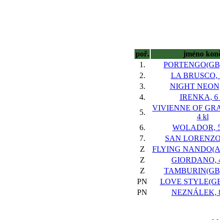
poř.
jméno kon
1.
PORTENGO(GB),
2.
LA BRUSCO, 5
3.
NIGHT NEON, 
4.
IRENKA, 6 
VIVIENNE OF GRA
5.
4 kl
6.
WOLADOR, 5 
7.
SAN LORENZO, 
Z
FLYING NANDO(AUT
Z
GIORDANO, 4
Z
TAMBURIN(GB),
PN
LOVE STYLE(GER
PN
NEZNÁLEK, 8