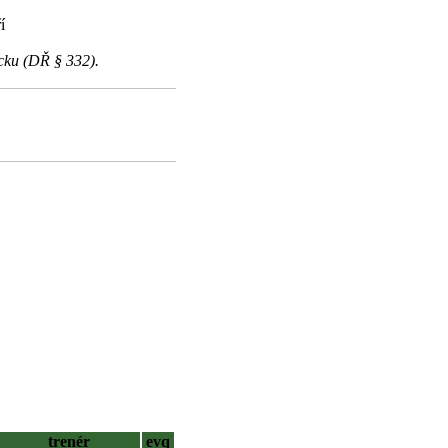
í
cku (DŘ § 332).
trenér
evq