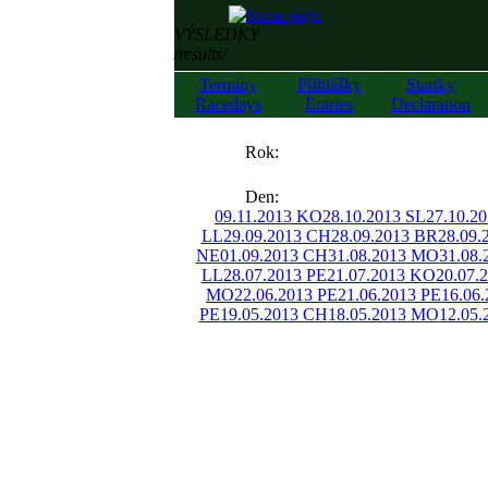
VÝSLEDKY
/results/
Termíny
Přihlášky
Startky
Racedays
Entries
Declaration
««
Rok:
»»
Den:
09.11.2013 KO
28.10.2013 SL
27.10.2
LL
29.09.2013 CH
28.09.2013 BR
28.09.
NE
01.09.2013 CH
31.08.2013 MO
31.08.
LL
28.07.2013 PE
21.07.2013 KO
20.07.
MO
22.06.2013 PE
21.06.2013 PE
16.06
PE
19.05.2013 CH
18.05.2013 MO
12.05