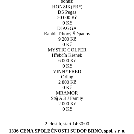
bonus:
HONZIK(FR*)
DS Pegas
20 000 Kč
0 Kč
DJAGGA
Rabbit Trhový Štěpánov
9 200 Kč
0 Kč
MYSTIC GOLFER
Hřebčín Křenek
6 000 Kč
0 Kč
VINNYFRED
Orling
2 800 Kč
0 Kč
MRAMOR
Stáj A 3 J Family
2 000 Kč
0 Kč
2. dostih, start 14:30:00
1336 CENA SPOLEČNOSTI SUDOP BRNO, spol. s r. o.