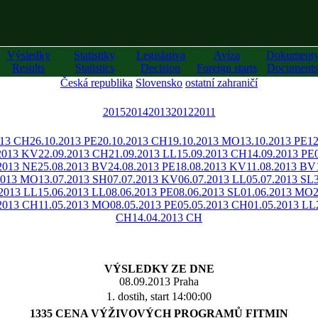
Výsledky
Statistiky
Legislativa
Avíza
Dokument
Results
Statistics
Decision
Foreign starts
Documents
Česká republika
Slovensko
ostatní zahraničí
2015
2014
2013
2012
2011
013 CH
26.10.2013 PE
20.10.2013 CH
19.10.2013 MO
13.10.2013 PE
12
2013 KV
22.09.2013 CH
21.09.2013 LL
15.09.2013 CH
14.09.2013 PE
2013 NE
25.08.2013 BV
24.08.2013 PE
18.08.2013 KV
11.08.2013 BV
2013 MO
13.07.2013 SH
07.07.2013 KV
06.07.2013 LL
05.07.2013 SL
.2013 LL
15.06.2013 LL
08.06.2013 PE
08.06.2013 SL
01.06.2013 MO
.2013 CH
11.05.2013 MO
08.05.2013 PE
05.05.2013 CH
01.05.2013 LL
CH
14.04.2013 CH
VÝSLEDKY ZE DNE
08.09.2013 Praha
1. dostih, start 14:00:00
1335 CENA VÝŽIVOVÝCH PROGRAMŮ FITMIN