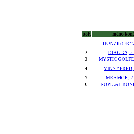
poř.
jméno kon
1.
HONZIK(FR*), 
2.
DJAGGA, 2 
3.
MYSTIC GOLFER
4.
VINNYFRED, 
5.
MRAMOR, 2 
6.
TROPICAL BOND,