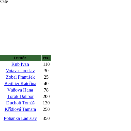
state
trenér
evq
Kub Ivan
110
Votava Jaroslav
30
Zobal František
25
Berthier Kateřina
40
Váňová Hana
78
Török Dalibor
200
Duchoň Tomáš
130
Křídlová Tamara
250
Pohanka Ladislav
350