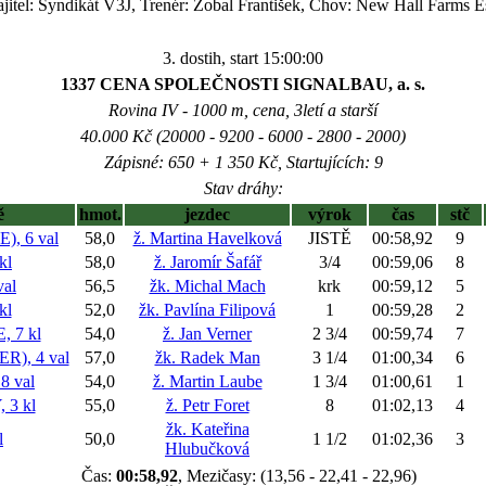
jitel: Syndikát V3J, Trenér: Zobal František, Chov: New Hall Farms E
3. dostih, start 15:00:00
1337 CENA SPOLEČNOSTI SIGNALBAU, a. s.
Rovina IV - 1000 m, cena, 3letí a starší
40.000 Kč (20000 - 9200 - 6000 - 2800 - 2000)
Zápisné: 650 + 1 350 Kč, Startujících: 9
Stav dráhy:
ě
hmot.
jezdec
výrok
čas
stč
, 6 val
58,0
ž. Martina Havelková
JISTĚ
00:58,92
9
kl
58,0
ž. Jaromír Šafář
3/4
00:59,06
8
al
56,5
žk. Michal Mach
krk
00:59,12
5
kl
52,0
žk. Pavlína Filipová
1
00:59,28
2
 7 kl
54,0
ž. Jan Verner
2 3/4
00:59,74
7
), 4 val
57,0
žk. Radek Man
3 1/4
01:00,34
6
 val
54,0
ž. Martin Laube
1 3/4
01:00,61
1
 3 kl
55,0
ž. Petr Foret
8
01:02,13
4
žk. Kateřina
l
50,0
1 1/2
01:02,36
3
Hlubučková
Čas:
00:58,92
, Mezičasy: (13,56 - 22,41 - 22,96)