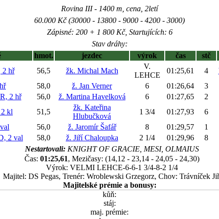
Rovina III - 1400 m, cena, 2letí
60.000 Kč (30000 - 13800 - 9000 - 4200 - 3000)
Zápisné: 200 + 1 800 Kč, Startujících: 6
Stav dráhy:
ě
hmot.
jezdec
výrok
čas
stč
V.
2 hř
56,5
žk. Michal Mach
01:25,61
4
LEHCE
hř
58,0
ž. Jan Verner
6
01:26,64
3
, 2 hř
56,0
ž. Martina Havelková
6
01:27,65
2
žk. Kateřina
2 kl
51,5
1 3/4
01:27,93
6
Hlubučková
val
56,0
ž. Jaromír Šafář
8
01:29,57
1
 2 val
58,0
ž. Jiří Chaloupka
2 1/4
01:29,96
8
Nestartovali:
KNIGHT OF GRACIE, MESI, OLMAIUS
Čas:
01:25,61
, Mezičasy: (14,12 - 23,14 - 24,05 - 24,30)
Výrok: VELMI LEHCE-6-6-1 3/4-8-2 1/4
Majitel: DS Pegas, Trenér: Wroblewski Grzegorz, Chov: Trávníček Jiř
Majitelské prémie a bonusy:
kůň:
stáj:
maj. prémie: