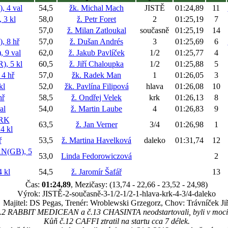
 4 val
54,5
žk. Michal Mach
JISTĚ
01:24,89
11
3 kl
58,0
ž. Petr Foret
2
01:25,19
7
57,0
ž. Milan Zatloukal
současně
01:25,19
14
 8 hř
57,0
ž. Dušan Andrés
3
01:25,69
6
 9 val
62,0
ž. Jakub Pavlíček
1/2
01:25,77
4
, 5 kl
60,5
ž. Jiří Chaloupka
1/2
01:25,88
5
4 hř
57,0
žk. Radek Man
1
01:26,05
3
kl
52,0
žk. Pavlína Filipová
hlava
01:26,08
10
hř
58,5
ž. Ondřej Velek
krk
01:26,13
8
al
54,0
ž. Martin Laube
4
01:26,83
9
RK
63,5
ž. Jan Verner
3/4
01:26,98
1
4 kl
ř
53,5
ž. Martina Havelková
daleko
01:31,74
12
(GB), 5
53,0
Linda Fedorowiczová
2
 kl
54,5
ž. Jaromír Šafář
13
Čas:
01:24,89
, Mezičasy: (13,74 - 22,66 - 23,52 - 24,98)
Výrok: JISTĚ-2-současně-3-1/2-1/2-1-hlava-krk-4-3/4-daleko
Majitel: DS Pegas, Trenér: Wroblewski Grzegorz, Chov: Trávníček Jiř
.2 RABBIT MEDICEAN a č.13 CHASINTA neodstartovali, byli v moci s
Kůň č.12 CAFFI ztratil na startu cca 7 délek.