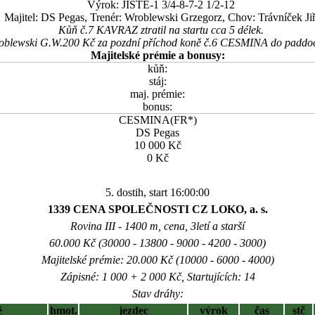
Výrok: JISTĚ-1 3/4-8-7-2 1/2-12
Majitel: DS Pegas, Trenér: Wroblewski Grzegorz, Chov: Trávníček Jiř
Kůň č.7 KAVRAZ ztratil na startu cca 5 délek.
Wroblewski G.W.200 Kč za pozdní příchod koně č.6 CESMINA do paddo
Majitelské prémie a bonusy:
kůň:
stáj:
maj. prémie:
bonus:
CESMINA(FR*)
DS Pegas
10 000 Kč
0 Kč
5. dostih, start 16:00:00
1339 CENA SPOLEČNOSTI CZ LOKO, a. s.
Rovina III - 1400 m, cena, 3letí a starší
60.000 Kč (30000 - 13800 - 9000 - 4200 - 3000)
Majitelské prémie: 20.000 Kč (10000 - 6000 - 4000)
Zápisné: 1 000 + 2 000 Kč, Startujících: 14
Stav dráhy:
ě
hmot.
jezdec
výrok
čas
stč