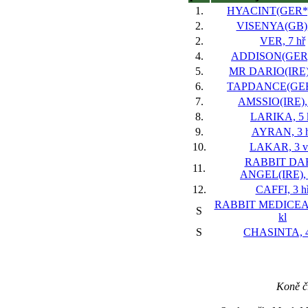
1.
HYACINT(GER*),
2.
VISENYA(GB), 
2.
VER, 7 hř
4.
ADDISON(GER),
5.
MR DARIO(IRE),
6.
TAPDANCE(GER)
7.
AMSSIO(IRE), 
8.
LARIKA, 5 
9.
AYRAN, 3 
10.
LAKAR, 3 v
RABBIT DA
11.
ANGEL(IRE), 
12.
CAFFI, 3 h
RABBIT MEDICEAN
S
kl
S
CHASINTA, 4
Koně č