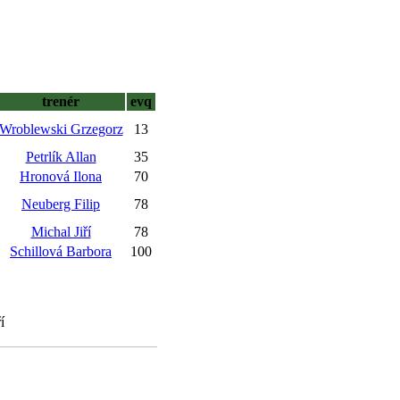
trenér
evq
Wroblewski Grzegorz
13
Petrlík Allan
35
Hronová Ilona
70
Neuberg Filip
78
Michal Jiří
78
Schillová Barbora
100
í