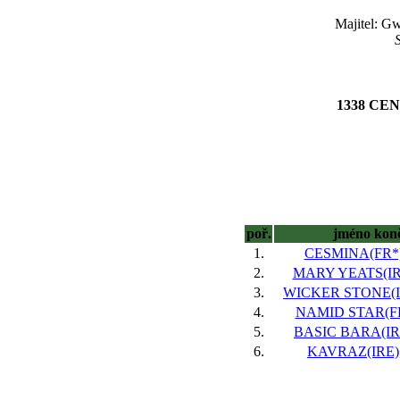
Majitel: G
1338 CE
poř.
jméno kon
1.
CESMINA(FR*),
2.
MARY YEATS(IRE
3.
WICKER STONE(IR
4.
NAMID STAR(FR)
5.
BASIC BARA(IRE)
6.
KAVRAZ(IRE), 