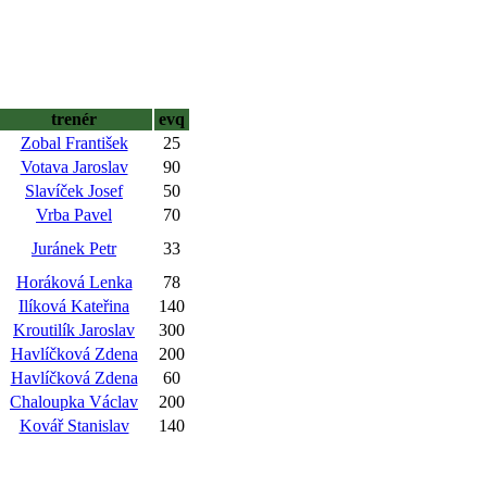
trenér
evq
Zobal František
25
Votava Jaroslav
90
Slavíček Josef
50
Vrba Pavel
70
Juránek Petr
33
Horáková Lenka
78
Ilíková Kateřina
140
Kroutilík Jaroslav
300
Havlíčková Zdena
200
Havlíčková Zdena
60
Chaloupka Václav
200
Kovář Stanislav
140