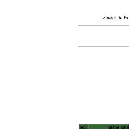
Sankce: tr. 
poř.
jméno kon