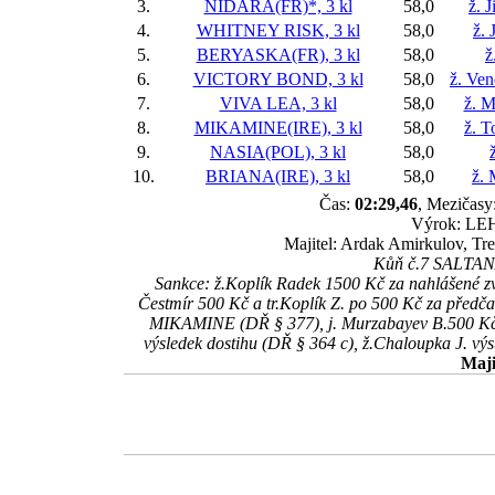
3.
NIDARA(FR)*, 3 kl
58,0
ž. 
4.
WHITNEY RISK, 3 kl
58,0
ž. 
5.
BERYASKA(FR), 3 kl
58,0
ž
6.
VICTORY BOND, 3 kl
58,0
ž. Ve
7.
VIVA LEA, 3 kl
58,0
ž. M
8.
MIKAMINE(IRE), 3 kl
58,0
ž. 
9.
NASIA(POL), 3 kl
58,0
10.
BRIANA(IRE), 3 kl
58,0
ž. 
Čas:
02:29,46
, Mezičasy:
Výrok: LEH
Majitel: Ardak Amirkulov, Tr
Kůň č.7 SALTANAT
Sankce: ž.Koplík Radek 1500 Kč za nahlášené z
Čestmír 500 Kč a tr.Koplík Z. po 500 Kč za předč
MIKAMINE (DŘ § 377), j. Murzabayev B.500 Kč z
výsledek dostihu (DŘ § 364 c), ž.Chaloupka J. výs
Maji