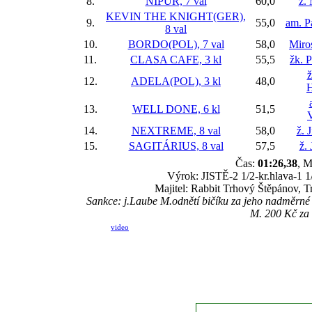
8.
NIPUR, 7 val
60,0
ž.
KEVIN THE KNIGHT(GER),
9.
55,0
am. P
8 val
10.
BORDO(POL), 7 val
58,0
Miro
11.
CLASA CAFE, 3 kl
55,5
žk. P
ž
12.
ADELA(POL), 3 kl
48,0
H
13.
WELL DONE, 6 kl
51,5
14.
NEXTREME, 8 val
58,0
ž. 
15.
SAGITÁRIUS, 8 val
57,5
ž.
Čas:
01:26,38
, M
Výrok: JISTĚ-2 1/2-kr.hlava-1 1/
Majitel: Rabbit Trhový Štěpánov, T
Sankce: j.Laube M.odnětí bičíku za jeho nadměrné a
M. 200 Kč za 
video