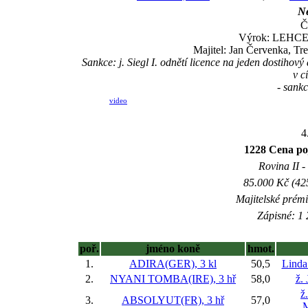
Ne
Č
Výrok: LEHCE-3
Majitel: Jan Červenka, Tre
Sankce: j. Siegl I. odnětí licence na jeden dostih
v c
- sankc
video
4
1228 Cena poj
Rovina II -
85.000 Kč (42
Majitelské prém
Zápisné: 1 
poř.
jméno koně
hmot.
1.
ADIRA(GER), 3 kl
50,5
Linda
2.
NYANI TOMBA(IRE), 3 hř
58,0
ž.
ž
3.
ABSOLYUT(FR), 3 hř
57,0
M