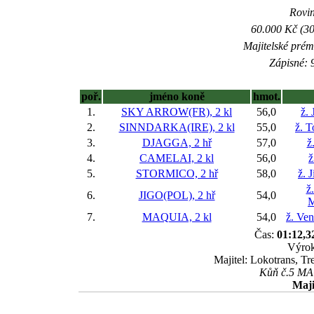
Rovin
60.000 Kč (30
Majitelské prém
Zápisné: 9
poř.
jméno koně
hmot.
1.
SKY ARROW(FR), 2 kl
56,0
ž. 
2.
SINNDARKA(IRE), 2 kl
55,0
ž. 
3.
DJAGGA, 2 hř
57,0
ž
4.
CAMELAI, 2 kl
56,0
ž
5.
STORMICO, 2 hř
58,0
ž. 
ž
6.
JIGO(POL), 2 hř
54,0
M
7.
MAQUIA, 2 kl
54,0
ž. Ve
Čas:
01:12,3
Výrok
Majitel: Lokotrans, T
Kůň č.5 MAQ
Maji