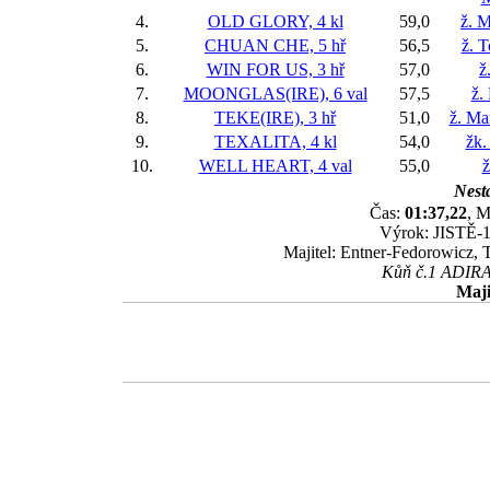
4.
OLD GLORY, 4 kl
59,0
ž. M
5.
CHUAN CHE, 5 hř
56,5
ž. 
6.
WIN FOR US, 3 hř
57,0
ž
7.
MOONGLAS(IRE), 6 val
57,5
ž.
8.
TEKE(IRE), 3 hř
51,0
ž. Ma
9.
TEXALITA, 4 kl
54,0
žk.
10.
WELL HEART, 4 val
55,0
ž
Nesta
Čas:
01:37,22
, M
Výrok: JISTĚ-1 
Majitel: Entner-Fedorowicz, 
Kůň č.1 ADIRA 
Maji