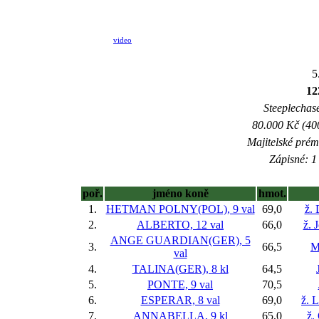
video
5
12
Steeplechase
80.000 Kč (40
Majitelské prém
Zápisné: 1 
poř.
jméno koně
hmot.
1.
HETMAN POLNY(POL), 9 val
69,0
ž.
2.
ALBERTO, 12 val
66,0
ž. 
ANGE GUARDIAN(GER), 5
3.
66,5
M
val
4.
TALINA(GER), 8 kl
64,5
5.
PONTE, 9 val
70,5
6.
ESPERAR, 8 val
69,0
ž. 
7.
ANNABELLA, 9 kl
65,0
ž.