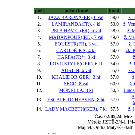
poř.
jméno koně
hmot.
1.
JAZZ BARON(GER), 6 val
58,0
ž. 
2.
LAMIRANDA(FR), 4 kl
53,0
ž. Ve
3.
PEPA HAVEL(FR), 5 val
58,0
ž. M
4.
MADANPOUR(IRE), 7 val
49,0
ž. Ma
5.
EQUESTR(FR), 3 val
57,0
ž. 
6.
ČARODĚJKA, 4 kl
54,0
žk. P
7.
HARFA(FR*), 3 kl
57,0
ž
8.
LOVE STYLE(GER), 6 kl
54,0
ž.
9.
AUSTIN, 6 val
55,0
žk.
10.
KHALIDOR(GER), 3 hř
57,0
ž
11.
SECO, 8 val
60,0
ž.
12.
MONELLA, 3 kl
50,5
Linda
ž
13.
ESCAPE TO HEAVEN, 8 hř
57,0
M
14.
LADY MACBETH(GER), 7 kl
57,5
ž. 
Čas:
02:05,24
, Mezič
Výrok: JISTĚ-3/4-1 1/4-2
Majitel: Ondra,Matyáš+Flash,
video