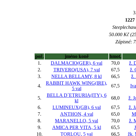
3
1227 
Steeplechase
50.000 Kč (25
Zápisné: 7
poř.
jméno koně
hmot.
1.
DALMACIO(GER), 6 val
70,0
ž. 
2.
TRIVERO(USA), 7 val
67,5
ž. 
3.
NELLA BELLAMY, 8 kl
66,5
ž.
RABBIT HAWK WING(IRE),
4.
67,5
Iva
5 val
BELLA D`ETRURIA(ITY), 6
5.
68,0
ž. 
kl
6.
LUMINEUX(GB), 6 val
67,5
ž. 
7.
ANTHON, 4 val
65,0
M
8.
MARANELLO, 5 val
70,0
ž. 
9.
AMICA PER VITA, 5 kl
65,5
10.
TORLOU, 5 val
66,5
žk.