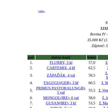
video
8
1232
Rovina IV -
35.000 Kč (1
Zápisné: 5
poř.
jméno koně
hmot.
1.
FLURRY, 3 kl
57,0
ž
2.
CARTEMIX, 4 hř
62,5
ž
3.
ZÁPAĎÁK, 4 val
59,5
M
4.
TAGUGU(GER), 3 hř
60,5
ž. M
PRIMUS PASTORALUS(GB),
5.
55,5
ž. Ve
5 val
6.
MONGOL(IRE), 6 val
58,0
ž. 
7.
GUSAN(IRE), 3 kl
53,5
ž. Ma