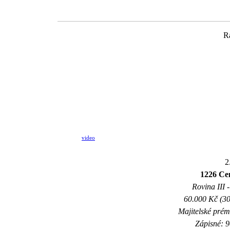
R
video
2
1226 Ce
Rovina III -
60.000 Kč (30
Majitelské prém
Zápisné: 9