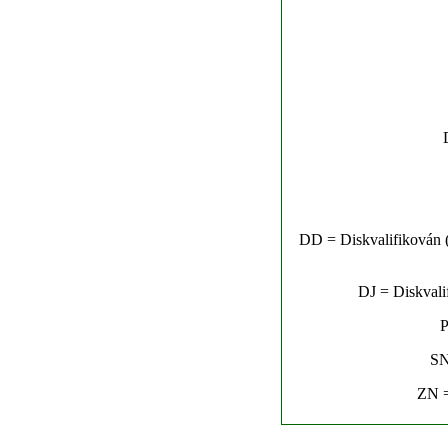
DD = Diskvalifikován (n
DJ = Diskvalif
P
SN
ZN =