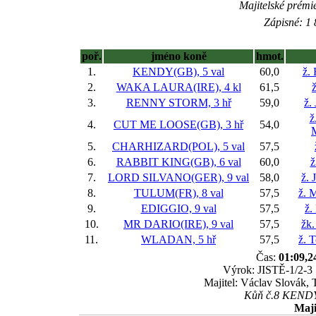
Majitelské prémi
Zápisné: 1 
poř.
jméno koně
hmot.
1.
KENDY(GB), 5 val
60,0
ž.
2.
WAKA LAURA(IRE), 4 kl
61,5
ž
3.
RENNY STORM, 3 hř
59,0
ž.
ž
4.
CUT ME LOOSE(GB), 3 hř
54,0
5.
CHARHIZARD(POL), 5 val
57,5
6.
RABBIT KING(GB), 6 val
60,0
ž
7.
LORD SILVANO(GER), 9 val
58,0
ž. 
8.
TULUM(FR), 8 val
57,5
ž. 
9.
EDIGGIO, 9 val
57,5
ž.
10.
MR DARIO(IRE), 9 val
57,5
žk
11.
WLADAN, 5 hř
57,5
ž. 
Čas:
01:09,2
Výrok: JISTĚ-1/2-3 1
Majitel: Václav Slovák,
Kůň č.8 KENDY 
Maji