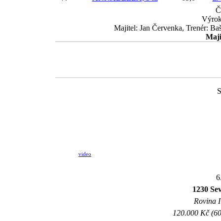
Č
Výrok
Majitel: Jan Červenka, Trenér: Ba
Maji
S
video
6
1230 Se
Rovina I 
120.000 Kč (60