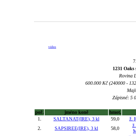
video
7
1231 Oaks 
Rovina L 
600.000 Kč (240000 - 132
Maji
Zápisné: 5 0
poř.
jméno koně
hmot.
1.
SALTANAT(IRE), 3 kl
59,0
ž. 
ž
2.
SAPSIREE(IRE), 3 kl
58,0
M