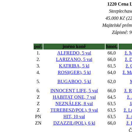
1220 Cena 
Steeplechase
45.000 Kč (22
Majitelské prém
Zápisné: 9
poř.
jméno koně
hmot.
1.
ALFREDO, 5 val
66,0
ž. 
2.
LARIZANO, 5 val
66,0
ž. 
3.
KATRIBA, 5 kl
61,5
ž. 
4.
ROSI(GER), 5 kl
64,0
ž. M
5.
BUGABOO, 5 kl
62,0
M
6.
INNOCENT LIFE, 5 val
66,0
ž. R
Z
HABITAT ONE, 7 val
64,5
ž.
Z
NEZNÁLEK, 8 val
63,5
J
Z
TEREBESZ(POL), 9 val
63,5
ž. L
PN
HIT, 10 val
63,5
ž.
ZN
DZAZZIL(POL), 6 kl
66,0
ž.
Č