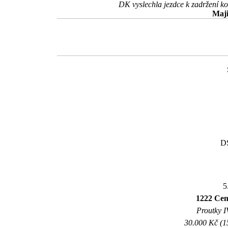
DK vyslechla jezdce k zadržení 
Maji
DS
5
1222 Ce
Proutky IV
30.000 Kč (1