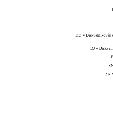
DD = Diskvalifikován (n
DJ = Diskvalif
P
SN
ZN =