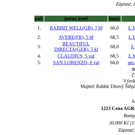
Zápisné: 6
poř.
jméno koně
hmot.
1.
RABBIT WELL(GB), 7 hř
66,0
ž. 
2.
AVERE(FR), 5 hř
68,5
ž. 
BEAUTIFUL
3.
68,0
ž.
DIRECTA(GER), 5 kl
4.
CLAUDIUS, 5 val
68,5
ž. 
5.
SAN LORENZO, 6 val
66,0
am.
N
Č
Výro
Majitel: Rabbit Trhový Štěp
6
1223 Cena AGR
Bumpe
30.000 Kč (1
Zápisné: