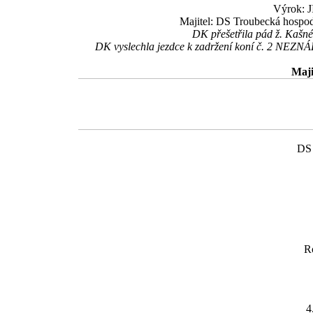
Výrok: J
Majitel: DS Troubecká hospod
DK přešetřila pád ž. Kašnéh
DK vyslechla jezdce k zadržení koní č. 2 NEZN
Maji
DS 
R
4