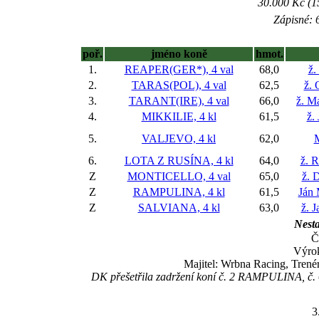
30.000 Kč (1
Zápisné: 6
poř.
jméno koně
hmot.
1.
REAPER(GER*), 4 val
68,0
ž.
2.
TARAS(POL), 4 val
62,5
ž. 
3.
TARANT(IRE), 4 val
66,0
ž. M
4.
MIKKILIE, 4 kl
61,5
ž.
5.
VALJEVO, 4 kl
62,0
M
6.
LOTA Z RUSÍNA, 4 kl
64,0
ž. R
Z
MONTICELLO, 4 val
65,0
ž. 
Z
RAMPULINA, 4 kl
61,5
Ján
Z
SALVIANA, 4 kl
63,0
ž. J
Nesta
Č
Výrok
Majitel: Wrbna Racing, Trené
DK přešetřila zadržení koní č. 2 RAMPULINA, č.
3