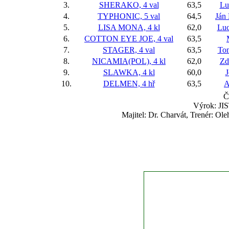
3.
SHERAKO, 4 val
63,5
Lu
4.
TYPHONIC, 5 val
64,5
Ján
5.
LISA MONA, 4 kl
62,0
Luc
6.
COTTON EYE JOE, 4 val
63,5
7.
STAGER, 4 val
63,5
To
8.
NICAMIA(POL), 4 kl
62,0
Zd
9.
SLAWKA, 4 kl
60,0
J
10.
DELMEN, 4 hř
63,5
A
Č
Výrok: JIS
Majitel: Dr. Charvát, Trenér: Ol