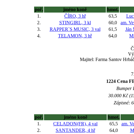
poř.
jméno koně
hmot.
1.
ČÍRO, 3 hř
63,5
Luc
2.
STINGIRL, 3 kl
60,0
am. Ve
3.
RAPPER`S MUSIC, 3 val
61,5
Ján
4.
TELAMON, 3 hř
64,0
Mi
Č
Vý
Majitel: Farma Santov Hrbá
7
1224 Cena F
Bumper IV
30.000 Kč (1
Zápisné: 6
poř.
jméno koně
hmot.
1.
CELADON(FR), 4 val
65,5
am. Ve
2.
SANTANDER, 4 hř
64,0
M