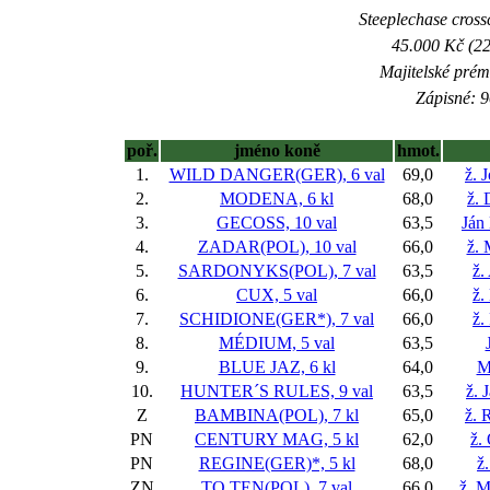
Steeplechase crossc
45.000 Kč (22
Majitelské prém
Zápisné: 9
poř.
jméno koně
hmot.
1.
WILD DANGER(GER), 6 val
69,0
ž. 
2.
MODENA, 6 kl
68,0
ž. 
3.
GECOSS, 10 val
63,5
Ján
4.
ZADAR(POL), 10 val
66,0
ž. 
5.
SARDONYKS(POL), 7 val
63,5
ž.
6.
CUX, 5 val
66,0
ž.
7.
SCHIDIONE(GER*), 7 val
66,0
ž.
8.
MÉDIUM, 5 val
63,5
9.
BLUE JAZ, 6 kl
64,0
M
10.
HUNTER´S RULES, 9 val
63,5
ž. 
Z
BAMBINA(POL), 7 kl
65,0
ž. 
PN
CENTURY MAG, 5 kl
62,0
ž.
PN
REGINE(GER)*, 5 kl
68,0
ž
ZN
TO TEN(POL), 7 val
66,0
ž. M