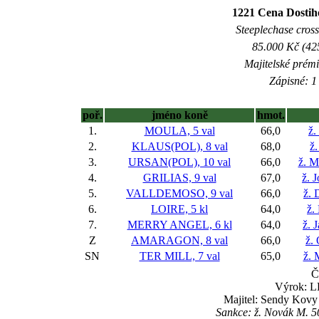
1221 Cena Dostiho
Steeplechase crossc
85.000 Kč (42
Majitelské prém
Zápisné: 1 
poř.
jméno koně
hmot.
1.
MOULA, 5 val
66,0
ž.
2.
KLAUS(POL), 8 val
68,0
ž.
3.
URSAN(POL), 10 val
66,0
ž. M
4.
GRILIAS, 9 val
67,0
ž. 
5.
VALLDEMOSO, 9 val
66,0
ž. 
6.
LOIRE, 5 kl
64,0
ž.
7.
MERRY ANGEL, 6 kl
64,0
ž. 
Z
AMARAGON, 8 val
66,0
ž.
SN
TER MILL, 7 val
65,0
ž. 
Č
Výrok: L
Majitel: Sendy Kovy 
Sankce: ž. Novák M. 50