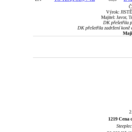
Č
Výrok: JISTĚ
Majitel: Javor, 
DK přešetřila p
DK přešetřila zadržení koně 
Maji
2
1219 Cena
Steeplec