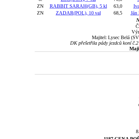
ZN
RABBIT SARAH(GB), 5 kl
63,0
Iva
ZN
ZADAR(POL), 10 val
68,5
Ján
N
Č
Výr
Majitel: Lysec Belá (S
DK přešetřila pády jezdců koní č
Maji
8
1187 CENA P