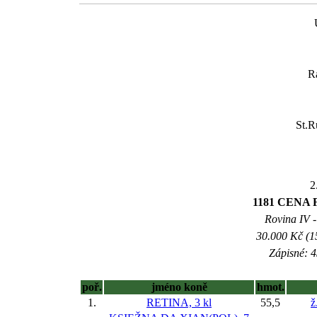
R
St.R
2
1181 CENA 
Rovina IV -
30.000 Kč (1
Zápisné: 4
poř.
jméno koně
hmot.
1.
RETINA, 3 kl
55,5
ž