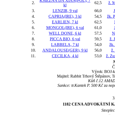
KSIEŽNA DA XIAN(POL), 7
2.
62,5
ž. M
kl
3.
LENZIR, 9 val
66,0
4.
CAPRIA(IRE), 3 kl
54,5
žk. 
5.
EARLIEN, 7 kl
62,5
6.
MONGOL(IRE), 6 val
61,0
7.
WELL DONE, 6 kl
57,5
N
8.
PICCA BIO, 6 val
59,5
ž. 
9.
LABBELA, 7 kl
54,0
žk.
10.
ANDALOUSE(GER), 9 kl
56,0
ž.
11.
CECILKA, 4 kl
53,0
ž. Z
N
Č
Výrok: BOJ-kr
Majitel: Rabbit Trhový Štěpánov, T
Kůň č.12 AMADOR
Sankce: tr.Kantek P. 500 Kč za ne
3
1182 CENA ADVOKÁTNÍ K
Steeplec