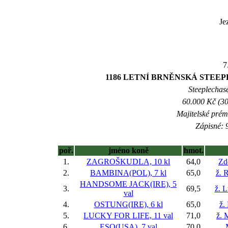
Je
7
1186 LETNÍ BRNĚNSKÁ STEE
Steeplechase
60.000 Kč (30
Majitelské prém
Zápisné: 9
poř.
jméno koně
hmot.
1.
ZAGROŠKUDLA, 10 kl
64,0
Zd
2.
BAMBINA(POL), 7 kl
65,0
ž. 
HANDSOME JACK(IRE), 5
3.
69,5
ž. 
val
4.
OSTUNG(IRE), 6 kl
65,0
ž.
5.
LUCKY FOR LIFE, 11 val
71,0
ž. 
6.
ESO(USA), 7 val
70,0