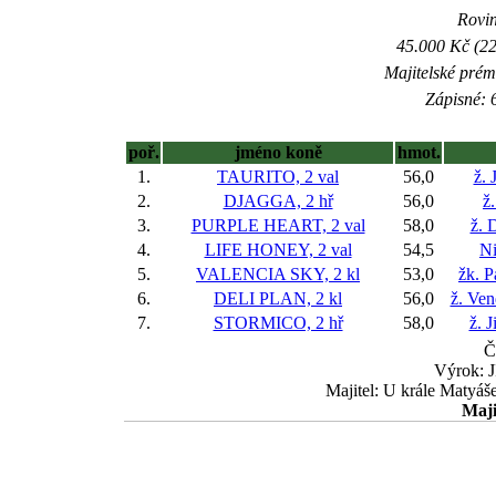
Rovin
45.000 Kč (22
Majitelské prém
Zápisné: 6
poř.
jméno koně
hmot.
1.
TAURITO, 2 val
56,0
ž. 
2.
DJAGGA, 2 hř
56,0
ž
3.
PURPLE HEART, 2 val
58,0
ž. 
4.
LIFE HONEY, 2 val
54,5
Ni
5.
VALENCIA SKY, 2 kl
53,0
žk. P
6.
DELI PLAN, 2 kl
56,0
ž. Ve
7.
STORMICO, 2 hř
58,0
ž. 
Č
Výrok: J
Majitel: U krále Matyáš
Maji