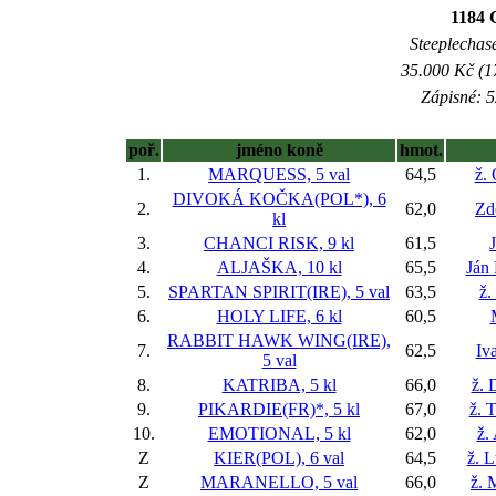
1184
Steeplechase
35.000 Kč (1
Zápisné: 5
poř.
jméno koně
hmot.
1.
MARQUESS, 5 val
64,5
ž.
DIVOKÁ KOČKA(POL*), 6
2.
62,0
Zd
kl
3.
CHANCI RISK, 9 kl
61,5
4.
ALJAŠKA, 10 kl
65,5
Ján
5.
SPARTAN SPIRIT(IRE), 5 val
63,5
ž.
6.
HOLY LIFE, 6 kl
60,5
RABBIT HAWK WING(IRE),
7.
62,5
Iva
5 val
8.
KATRIBA, 5 kl
66,0
ž. 
9.
PIKARDIE(FR)*, 5 kl
67,0
ž. 
10.
EMOTIONAL, 5 kl
62,0
ž.
Z
KIER(POL), 6 val
64,5
ž. 
Z
MARANELLO, 5 val
66,0
ž. 