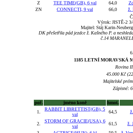
Z
TEE TIME(GB), 6 val
64,0
Zd
ZN
CONNECTI, 9 val
66,0
ž.
Č
Výrok: JISTĚ-2 3/4
Majitel: Stáj Karin-Neuber
DK přešetřila pád jezdce ž. Kašného P. a neshleda
č.14 MARANELLO 
6
1185 LETNÍ MORAVSKÁ 
Rovina II
45.000 Kč (22
Majitelské prém
Zápisné: 6
poř.
jméno koně
hmot.
RABBIT LIBRETTIST(GB), 5
1.
64,5
ž
val
STORM OF GRACIE(USA), 6
2.
61,5
ž. 
val
3.
ACTRICE(HUN), 6 kl
59,5
ž. Ve