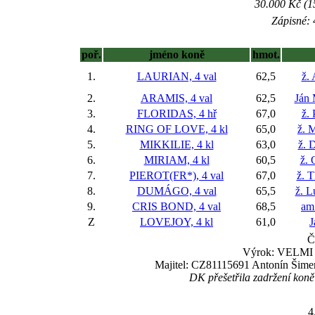
30.000 Kč (1
Zápisné: 
poř.
jméno koně
hmot.
1.
LAURIAN, 4 val
62,5
ž.
2.
ARAMIS, 4 val
62,5
Ján
3.
FLORIDAS, 4 hř
67,0
ž.
4.
RING OF LOVE, 4 kl
65,0
ž. 
5.
MIKKILIE, 4 kl
63,0
ž. 
6.
MIRIAM, 4 kl
60,5
ž. 
7.
PIEROT(FR*), 4 val
67,0
ž. 
8.
DUMÁGO, 4 val
65,5
ž. L
9.
CRIS BOND, 4 val
68,5
am.
Z
LOVEJOY, 4 kl
61,0
J
Č
Výrok: VELMI L
Majitel: CZ81115691 Antonín Šimer
DK přešetřila zadržení koně
4