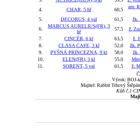
am. R
4.
CHAR, 5 hř
60,5
5.
DECORUS, 4 val
61,5
žk.
MARCUS AURELIUS(FR), 3
6.
57,5
ž. Zu
hř
7.
CINCÉR, 6 kl
63,5
ž. 
8.
CLASA CAFE, 3 kl
52,0
žk. P
9.
PYŠNÁ PRINCEZNA, 9 kl
58,0
žk.
10.
ELEN(FR), 3 kl
55,0
Mir
11.
SORENT, 5 val
61,5
ž. M
Č
Výrok: BOJ-kr
Majitel: Rabbit Trhový Štěpá
Kůň č.1 CIN
Maji