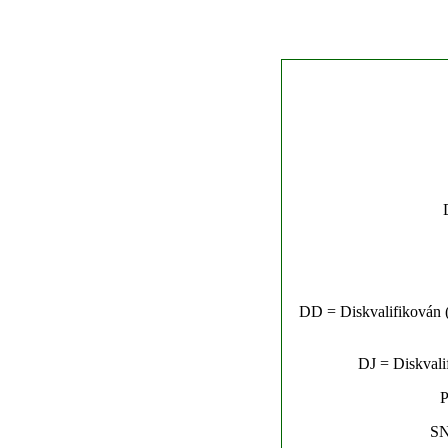
DD = Diskvalifikován (n
DJ = Diskvalif
P
SN