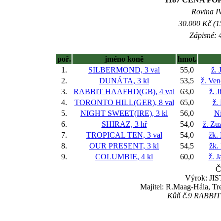
Rovina IV
30.000 Kč (1
Zápisné: 4
poř.
jméno koně
hmot.
1.
SILBERMOND, 3 val
55,0
ž. 
2.
DUNÁTA, 3 kl
53,5
ž. Ve
3.
RABBIT HAAFHD(GB), 4 val
63,0
ž. 
4.
TORONTO HILL(GER), 8 val
65,0
ž.
5.
NIGHT SWEET(IRE), 3 kl
56,0
Ni
6.
SHIRAZ, 3 hř
54,0
ž. Zu
7.
TROPICAL TEN, 3 val
54,0
žk.
8.
OUR PRESENT, 3 kl
54,5
žk.
9.
COLUMBIE, 4 kl
60,0
ž. 
Č
Výrok: JIS
Majitel: R.Maag-Hála, T
Kůň č.9 RABBIT 