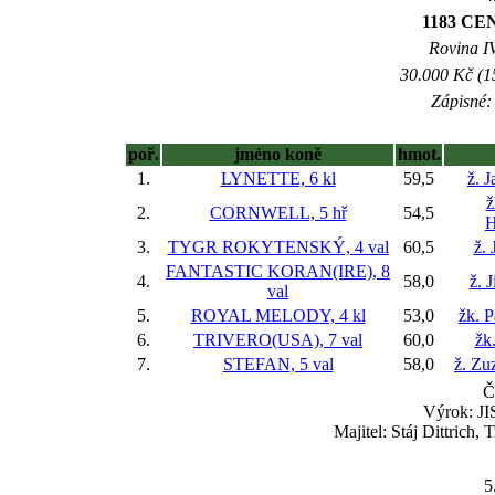
1183 CE
Rovina IV
30.000 Kč (1
Zápisné: 
poř.
jméno koně
hmot.
1.
LYNETTE, 6 kl
59,5
ž. 
ž
2.
CORNWELL, 5 hř
54,5
H
3.
TYGR ROKYTENSKÝ, 4 val
60,5
ž. 
FANTASTIC KORAN(IRE), 8
4.
58,0
ž. 
val
5.
ROYAL MELODY, 4 kl
53,0
žk. P
6.
TRIVERO(USA), 7 val
60,0
žk
7.
STEFAN, 5 val
58,0
ž. Zu
Č
Výrok: JI
Majitel: Stáj Dittrich
5