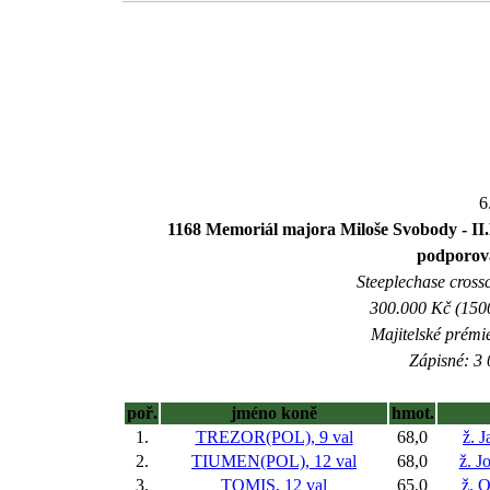
6
1168 Memoriál majora Miloše Svobody - II.
podporov
Steeplechase crossc
300.000 Kč (1500
Majitelské prémi
Zápisné: 3 
poř.
jméno koně
hmot.
1.
TREZOR(POL), 9 val
68,0
ž. J
2.
TIUMEN(POL), 12 val
68,0
ž. J
3.
TOMIS, 12 val
65,0
ž. O