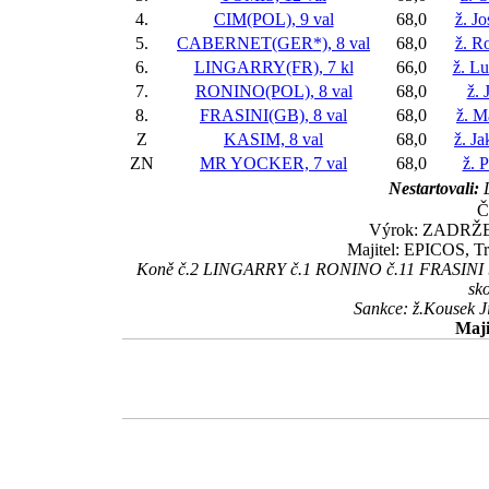
4.
CIM(POL), 9 val
68,0
ž. J
5.
CABERNET(GER*), 8 val
68,0
ž. R
6.
LINGARRY(FR), 7 kl
66,0
ž. L
7.
RONINO(POL), 8 val
68,0
ž. 
8.
FRASINI(GB), 8 val
68,0
ž. M
Z
KASIM, 8 val
68,0
ž. J
ZN
MR YOCKER, 7 val
68,0
ž. 
Nestartovali:
Č
Výrok: ZADRŽENĚ
Majitel: EPICOS, T
Koně č.2 LINGARRY č.1 RONINO č.11 FRASINI byl
sko
Sankce: ž.Kousek J
Maji