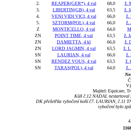
2.
REAPER(GER*), 4 val
68,0
ž. 
3.
LIBERTIN(GB), 4 val
63,5
ž. 
4.
VENI VIDI VICI, 4 val
66,0
ž.
5.
SZTORM(POL), 4 val
66,0
ž.
Z
MONTICELLO, 4 val
64,0
M
ZN
POINT TIME, 4 val
63,5
ž. 
ZN
DAMIETTA, 4 kl
66,0
ž. 
ZN
LORD JAGMIN, 4 val
63,5
ž. 
SN
LAURIAN, 4 val
66,0
ž.
SN
RENDEZ VOUS, 4 val
63,5
ž.
SN
TARAS(POL), 4 val
64,0
ž.
Nes
Č
Vý
Majitel: Equicare, T
Kůň č.12 NADAL nestartoval z
DK přešetřila vybočení koňí č7. LAURIAN, č.11 TA
vybočení bylo zp
4
116