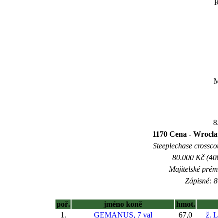
M
8
1170 Cena - Wrocl
Steeplechase crosscou
80.000 Kč (40
Majitelské prém
Zápisné: 8
poř.
jméno koně
hmot.
1.
GEMANUS, 7 val
67,0
ž. 