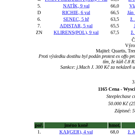
5.
NATÍK, 9 val
66,0
Vl
D
RICHIE, 6 val
66,5
Ján
6.
SENEC, 5 hř
63,5
ž.
7.
ADISTAR, 5 val
65,5
ZN
KLIRENS(POL), 9 val
67,5
ž.
Č
Výro
Majitel: Quartis, T
Proti výsledku dostihu byl podán protest ex offo 
tím, že kůň č.8 
Sankce: j.Mach J. 300 Kč za nekázeň u
3
1165 Cena - Wysc
Steeplechase c
50.000 Kč (25
Zápisné: 5
poř.
jméno koně
hmot.
1.
KAI(GER), 4 val
68,0
ž. 