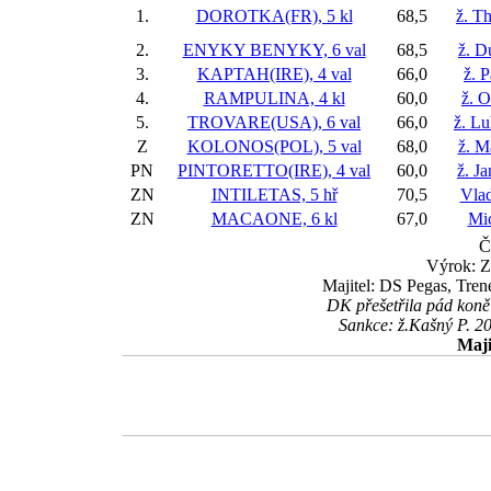
1.
DOROTKA(FR), 5 kl
68,5
ž. T
2.
ENYKY BENYKY, 6 val
68,5
ž. D
3.
KAPTAH(IRE), 4 val
66,0
ž. 
4.
RAMPULINA, 4 kl
60,0
ž. O
5.
TROVARE(USA), 6 val
66,0
ž. L
Z
KOLONOS(POL), 5 val
68,0
ž. M
PN
PINTORETTO(IRE), 4 val
60,0
ž. J
ZN
INTILETAS, 5 hř
70,5
Vlad
ZN
MACAONE, 6 kl
67,0
Mi
Č
Výrok: 
Majitel: DS Pegas, Tren
DK přešetřila pád kon
Sankce: ž.Kašný P. 20
Maji