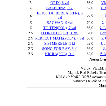
7.
ORIX, 6 val
66,0
Vla
Z
BALERÍNA, 9 kl
67,0
ž. 
ELIOT DU BERLAIS(FR), 6
Z
66,0
val
Z
SAGWAN, 9 val
70,0
ž.
Z
TO TEN(POL), 7 val
66,0
ž. 
ZN
FLORENDO(GB), 6 val
64,0
Bar
ZN
PERFECT MATE(POL*), 7 val
66,0
ž.
ZN
SISI MERBLE, 5 kl
62,0
ž. 
ZN
SONG FOR RAY, 8 kl
66,0
ž
ZN
NIGRA(POL), 9 kl
62,0
ž. 
Nestartoval
Č
Výrok: VELMI L
Majitel: Red Rebels, T
Kůň č.10 MARL BORA nestartoval
Sankce: j.Kubík M.30
Maji