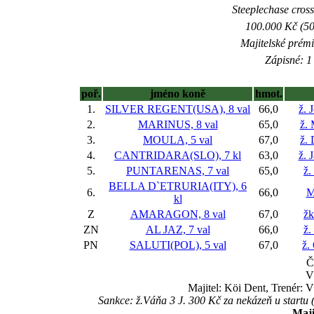
Steeplechase crossc
100.000 Kč (50
Majitelské prém
Zápisné: 1 
poř.
jméno koně
hmot.
1.
SILVER REGENT(USA), 8 val
66,0
ž. 
2.
MARINUS, 8 val
65,0
ž.
3.
MOULA, 5 val
67,0
ž.
4.
CANTRIDARA(SLO), 7 kl
63,0
ž. 
5.
PUNTARENAS, 7 val
65,0
ž.
BELLA D`ETRURIA(ITY), 6
6.
66,0
M
kl
Z
AMARAGON, 8 val
67,0
žk
ZN
AL JAZ, 7 val
66,0
ž.
PN
SALUTI(POL), 5 val
67,0
ž.
Č
V
Majitel: Köi Dent, Trenér: 
Sankce: ž.Váňa 3 J. 300 Kč za nekázeň u startu
Maji