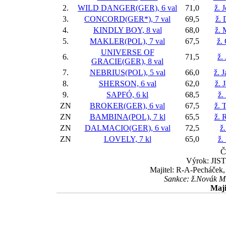
2.
WILD DANGER(GER), 6 val
71,0
ž. 
3.
CONCORD(GER*), 7 val
69,5
ž. 
4.
KINDLY BOY, 8 val
68,0
ž. 
5.
MAKLER(POL), 7 val
67,5
ž.
UNIVERSE OF
6.
71,5
ž.
GRACIE(GER), 8 val
7.
NEBRIUS(POL), 5 val
66,0
ž. 
8.
SHERSON, 6 val
62,0
ž. 
9.
SAPFÓ, 6 kl
68,5
ž.
ZN
BROKER(GER), 6 val
67,5
ž. 
ZN
BAMBINA(POL), 7 kl
65,5
ž. 
ZN
DALMACIO(GER), 6 val
72,5
ž
ZN
LOVELY, 7 kl
65,0
ž.
Č
Výrok: JISTĚ
Majitel: R-A-Pecháček,
Sankce: ž.Novák M.
Maji