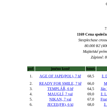
7
1169 Cena společn
Steeplechase crossc
80.000 Kč (40
Majitelské prém
Zápisné: 8
poř.
jméno koně
hmot.
1.
AGE OF JAPE(POL), 7 hř
68,5
ž. 
2.
READY FOR SMILE, 7 hř
66,0
M
3.
TEMPLÁŘ, 6 hř
64,5
Ján
4.
MAUGLÍ, 7 val
69,0
ž. 
5.
NIKAN, 7 val
67,0
Fran
6.
JECEE(FR), 6 kl
68,0
ž.