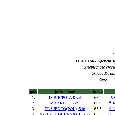
2
1164 Cena - Agencia J
Steeplechase crossc
50.000 Kč (25
Zápisné: 5
poř.
jméno koně
hmot.
1.
IMBIR(POL), 9 val
68,5
ž.
2.
MAARJAS, 6 val
66,0
ž. 
3.
EL VIENTO(POL), 5 hř
65,5
ž. 
4.
IVAN PODDUBNY(GB), 7 val
63,5
ž. 