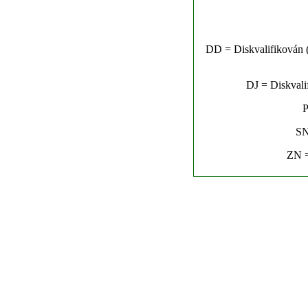
DD = Diskvalifikován (n
DJ = Diskvalif
P
SN
ZN =