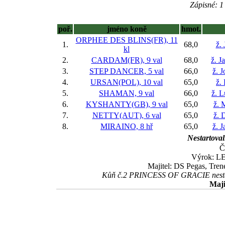
Zápisné: 1 
poř.
jméno koně
hmot.
ORPHEE DES BLINS(FR), 11
1.
68,0
ž. 
kl
2.
CARDAM(FR), 9 val
68,0
ž. J
3.
STEP DANCER, 5 val
66,0
ž. 
4.
URSAN(POL), 10 val
65,0
ž.
5.
SHAMAN, 9 val
66,0
ž. 
6.
KYSHANTY(GB), 9 val
65,0
ž. 
7.
NETTY(AUT), 6 val
65,0
ž. 
8.
MIRAINO, 8 hř
65,0
ž. 
Nestartoval
Č
Výrok: LE
Majitel: DS Pegas, Tre
Kůň č.2 PRINCESS OF GRACIE nestarto
Maji