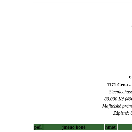
9
1171 Cena -
Steeplechase
80.000 Kč (40
Majitelské prém
Zápisné: 8
poř.
jméno koně
hmot.