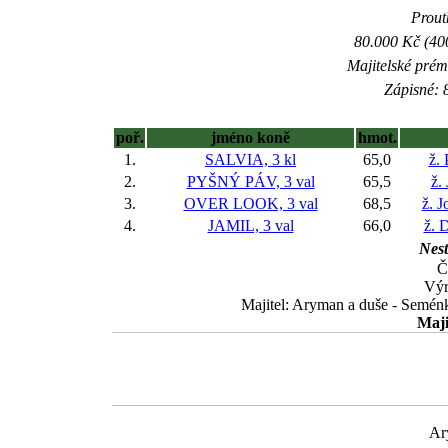
Proutk
80.000 Kč (40
Majitelské prém
Zápisné: 8
poř.
jméno koně
hmot.
1.
SALVIA, 3 kl
65,0
ž.
2.
PYŠNÝ PÁV, 3 val
65,5
ž.
3.
OVER LOOK, 3 val
68,5
ž. J
4.
JAMIL, 3 val
66,0
ž. 
Nest
Č
Výr
Majitel: Aryman a duše - Semén
Maji
Ar