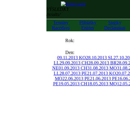
VÝSLEDKY
/results/
Termíny
Přihlášky
Startky
Racedays
Entries
Declaration
««
Rok:
»»
Den:
09.11.2013 KO
28.10.2013 SL
27.10.2
LL
29.09.2013 CH
28.09.2013 BR
28.09.
NE
01.09.2013 CH
31.08.2013 MO
31.08.
LL
28.07.2013 PE
21.07.2013 KO
20.07.
MO
22.06.2013 PE
21.06.2013 PE
16.06
PE
19.05.2013 CH
18.05.2013 MO
12.05