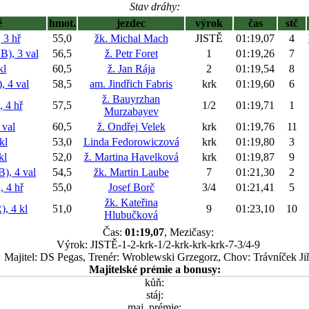
Stav dráhy:
ě
hmot.
jezdec
výrok
čas
stč
3 hř
55,0
žk. Michal Mach
JISTĚ
01:19,07
4
, 3 val
56,5
ž. Petr Foret
1
01:19,26
7
kl
60,5
ž. Jan Rája
2
01:19,54
8
 4 val
58,5
am. Jindřich Fabris
krk
01:19,60
6
ž. Bauyrzhan
4 hř
57,5
1/2
01:19,71
1
Murzabayev
val
60,5
ž. Ondřej Velek
krk
01:19,76
11
kl
53,0
Linda Fedorowiczová
krk
01:19,80
3
kl
52,0
ž. Martina Havelková
krk
01:19,87
9
, 4 val
54,5
žk. Martin Laube
7
01:21,30
2
4 hř
55,0
Josef Borč
3/4
01:21,41
5
žk. Kateřina
 4 kl
51,0
9
01:23,10
10
Hlubučková
Čas:
01:19,07
, Mezičasy:
Výrok: JISTĚ-1-2-krk-1/2-krk-krk-krk-7-3/4-9
Majitel: DS Pegas, Trenér: Wroblewski Grzegorz, Chov: Trávníček Jiř
Majitelské prémie a bonusy:
kůň:
stáj:
maj. prémie: