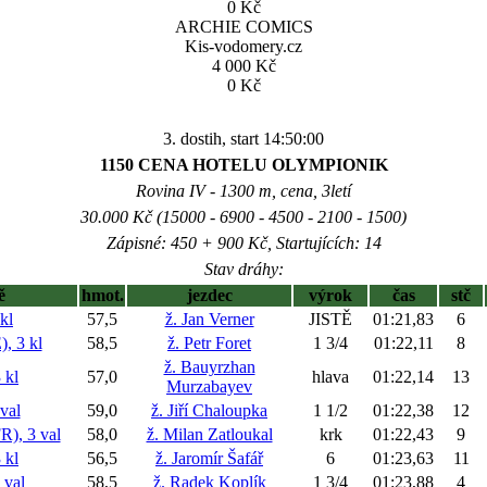
0 Kč
ARCHIE COMICS
Kis-vodomery.cz
4 000 Kč
0 Kč
3. dostih, start 14:50:00
1150 CENA HOTELU OLYMPIONIK
Rovina IV - 1300 m, cena, 3letí
30.000 Kč (15000 - 6900 - 4500 - 2100 - 1500)
Zápisné: 450 + 900 Kč, Startujících: 14
Stav dráhy:
ě
hmot.
jezdec
výrok
čas
stč
kl
57,5
ž. Jan Verner
JISTĚ
01:21,83
6
 3 kl
58,5
ž. Petr Foret
1 3/4
01:22,11
8
ž. Bauyrzhan
 kl
57,0
hlava
01:22,14
13
Murzabayev
val
59,0
ž. Jiří Chaloupka
1 1/2
01:22,38
12
, 3 val
58,0
ž. Milan Zatloukal
krk
01:22,43
9
kl
56,5
ž. Jaromír Šafář
6
01:23,63
11
val
58,5
ž. Radek Koplík
1 3/4
01:23,88
4