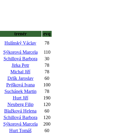
trenér
evq
Hulínský Václav
78
Sýkorová Marcela
110
Schillová Barbora
30
Jirka Petr
78
Michal Jiří
78
Drlík Jaroslav
60
Pejšková Ivana
100
Suchánek Martin
78
Hurt Jiří
190
Neuberg Filip
120
Blažková Helena
60
Schillová Barbora
120
Sýkorová Marcela
200
Hurt Tomáš
60