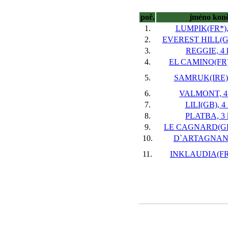
poř.
jméno kon
1.
LUMPIK(FR*), 
2.
EVEREST HILL(GB)
3.
REGGIE, 4 
4.
EL CAMINO(FR),
5.
SAMRUK(IRE), 
6.
VALMONT, 4 
7.
LILI(GB), 4 
8.
PLATBA, 3 
9.
LE CAGNARD(GB)
10.
D`ARTAGNAN, 
11.
INKLAUDIA(FR),