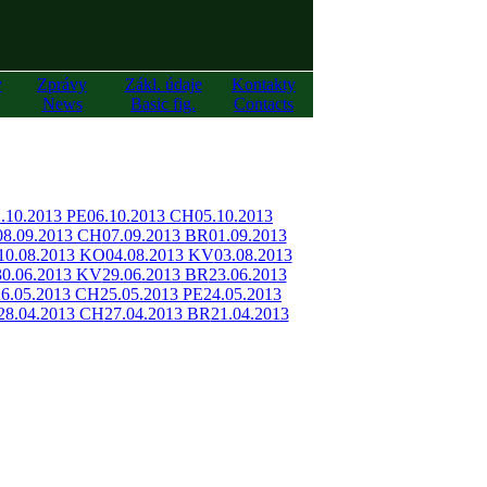
y
Zprávy
Zákl. údaje
Kontakty
News
Basic fig.
Contacts
.10.2013 PE
06.10.2013 CH
05.10.2013
08.09.2013 CH
07.09.2013 BR
01.09.2013
10.08.2013 KO
04.08.2013 KV
03.08.2013
30.06.2013 KV
29.06.2013 BR
23.06.2013
26.05.2013 CH
25.05.2013 PE
24.05.2013
28.04.2013 CH
27.04.2013 BR
21.04.2013