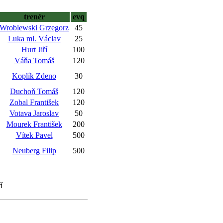
trenér
evq
Wroblewski Grzegorz
45
Luka ml. Václav
25
Hurt Jiří
100
Váňa Tomáš
120
Koplík Zdeno
30
Duchoň Tomáš
120
Zobal František
120
Votava Jaroslav
50
Mourek František
200
Vítek Pavel
500
Neuberg Filip
500
í