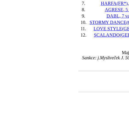
7.
HARFA(FR*), 
8.
AGRESE, 5 
9.
DABL, 7 va
10.
STORMY DANCE(GB
11.
LOVE STYLE(GER
12.
SCALANDO(GER),
Maj
Sankce: j.Mysliveček J. 5