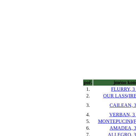
poř.
jméno kon
1.
FLURRY, 3 
2.
OUR LASS(IRE),
3.
CAILEAN, 3
4.
VERBAN, 3 
5.
MONTEPUCINI(FR)
6.
AMADEA, 3 
7.
ALLEGRO, 3 