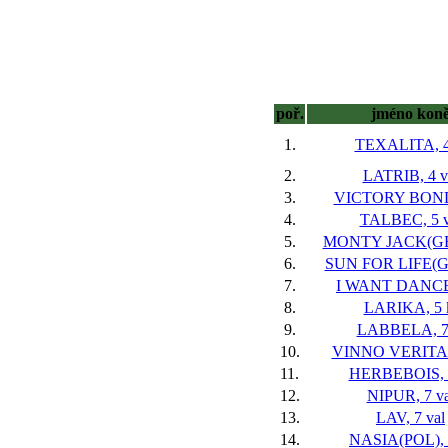
poř.
jméno kon
1.
TEXALITA, 4
2.
LATRIB, 4 v
3.
VICTORY BOND,
4.
TALBEC, 5 v
5.
MONTY JACK(GB)
6.
SUN FOR LIFE(GB
7.
I WANT DANCE,
8.
LARIKA, 5 
9.
LABBELA, 7 
10.
VINNO VERITAS,
11.
HERBEBOIS, 3
12.
NIPUR, 7 va
13.
LAV, 7 val
14.
NASIA(POL), 