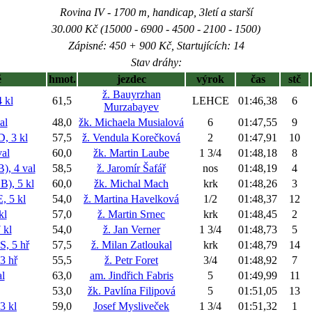
Rovina IV - 1700 m, handicap, 3letí a starší
30.000 Kč (15000 - 6900 - 4500 - 2100 - 1500)
Zápisné: 450 + 900 Kč, Startujících: 14
Stav dráhy:
ě
hmot.
jezdec
výrok
čas
stč
ž. Bauyrzhan
 kl
61,5
LEHCE
01:46,38
6
Murzabayev
al
48,0
žk. Michaela Musialová
6
01:47,55
9
 3 kl
57,5
ž. Vendula Korečková
2
01:47,91
10
al
60,0
žk. Martin Laube
1 3/4
01:48,18
8
, 4 val
58,5
ž. Jaromír Šafář
nos
01:48,19
4
), 5 kl
60,0
žk. Michal Mach
krk
01:48,26
3
 5 kl
54,0
ž. Martina Havelková
1/2
01:48,37
12
kl
57,0
ž. Martin Srnec
krk
01:48,45
2
kl
54,0
ž. Jan Verner
1 3/4
01:48,73
5
 5 hř
57,5
ž. Milan Zatloukal
krk
01:48,79
14
 hř
55,5
ž. Petr Foret
3/4
01:48,92
7
l
63,0
am. Jindřich Fabris
5
01:49,99
11
53,0
žk. Pavlína Filipová
5
01:51,05
13
3 kl
59,0
Josef Mysliveček
1 3/4
01:51,32
1