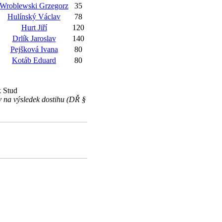
Wroblewski Grzegorz
35
Hulínský Václav
78
Hurt Jiří
120
Drlík Jaroslav
140
Pejšková Ivana
80
Kotáb Eduard
80
k Stud
v na výsledek dostihu (DŘ §