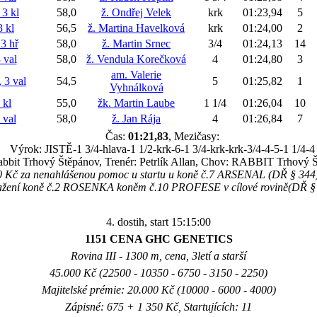
3 kl
58,0
ž. Ondřej Velek
krk
01:23,94
5
 kl
56,5
ž. Martina Havelková
krk
01:24,00
2
3 hř
58,0
ž. Martin Srnec
3/4
01:24,13
14
val
58,0
ž. Vendula Korečková
4
01:24,80
3
am. Valerie
3 val
54,5
5
01:25,82
1
Vyhnálková
 kl
55,0
žk. Martin Laube
1 1/4
01:26,04
10
val
58,0
ž. Jan Rája
4
01:26,84
7
Čas:
01:21,83
, Mezičasy:
Výrok: JISTĚ-1 3/4-hlava-1 1/2-krk-6-1 3/4-krk-krk-3/4-4-5-1 1/4-4
abbit Trhový Štěpánov, Trenér: Petrlík Allan, Chov: RABBIT Trhový Š
00 Kč za nenahlášenou pomoc u startu u koně č.7 ARSENAL (DŘ § 344
ažení koně č.2 ROSENKA koněm č.10 PROFESE v cílové rovině(DŘ §
4. dostih, start 15:15:00
1151 CENA GHC GENETICS
Rovina III - 1300 m, cena, 3letí a starší
45.000 Kč (22500 - 10350 - 6750 - 3150 - 2250)
Majitelské prémie: 20.000 Kč (10000 - 6000 - 4000)
Zápisné: 675 + 1 350 Kč, Startujících: 11