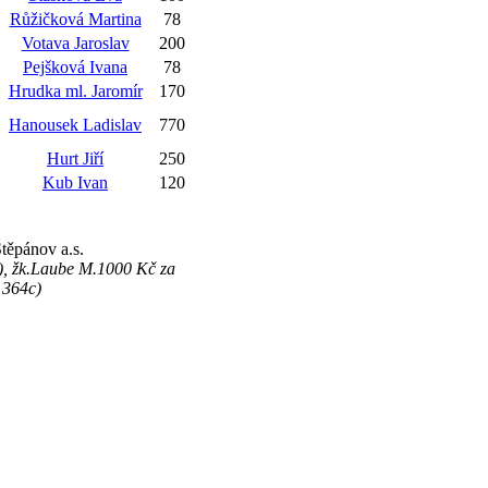
Růžičková Martina
78
Votava Jaroslav
200
Pejšková Ivana
78
Hrudka ml. Jaromír
170
Hanousek Ladislav
770
Hurt Jiří
250
Kub Ivan
120
těpánov a.s.
), žk.Laube M.1000 Kč za
 364c)