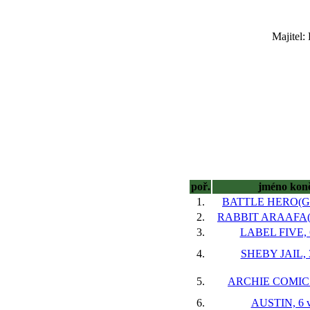
Majitel:
poř.
jméno kon
1.
BATTLE HERO(GB)
2.
RABBIT ARAAFA(G
3.
LABEL FIVE, 6
4.
SHEBY JAIL, 3
5.
ARCHIE COMICS,
6.
AUSTIN, 6 v