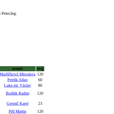
Peter,Ing.
trenér
evq
Maršíčková Miroslava
120
Petrlík Allan
60
Luka ml. Václav
80
Bodlák Radim
120
Germič Karel
23
Pišl Martin
120