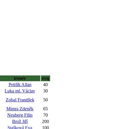
trenér
evq
Petrlík Allan
40
Luka ml. Václav
30
Zobal František
50
Mimra Zdeněk
65
Neuberg Filip
70
Brož Jiří
200
Stašková Eva
100