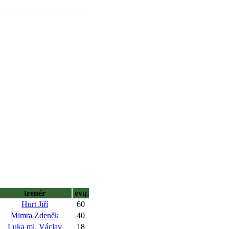
trenér
evq
Hurt Jiří
60
Mimra Zdeněk
40
Luka ml. Václav
18