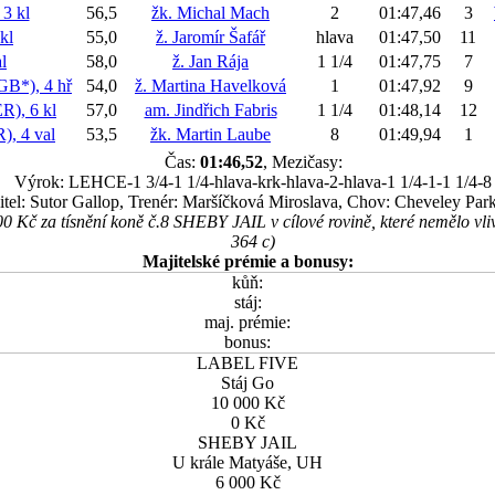
3 kl
56,5
žk. Michal Mach
2
01:47,46
3
kl
55,0
ž. Jaromír Šafář
hlava
01:47,50
11
l
58,0
ž. Jan Rája
1 1/4
01:47,75
7
*), 4 hř
54,0
ž. Martina Havelková
1
01:47,92
9
), 6 kl
57,0
am. Jindřich Fabris
1 1/4
01:48,14
12
 4 val
53,5
žk. Martin Laube
8
01:49,94
1
Čas:
01:46,52
, Mezičasy:
Výrok: LEHCE-1 3/4-1 1/4-hlava-krk-hlava-2-hlava-1 1/4-1-1 1/4-8
itel: Sutor Gallop, Trenér: Maršíčková Miroslava, Chov: Cheveley Par
00 Kč za tísnění koně č.8 SHEBY JAIL v cílové rovině, které nemělo vli
364 c)
Majitelské prémie a bonusy:
kůň:
stáj:
maj. prémie:
bonus:
LABEL FIVE
Stáj Go
10 000 Kč
0 Kč
SHEBY JAIL
U krále Matyáše, UH
6 000 Kč