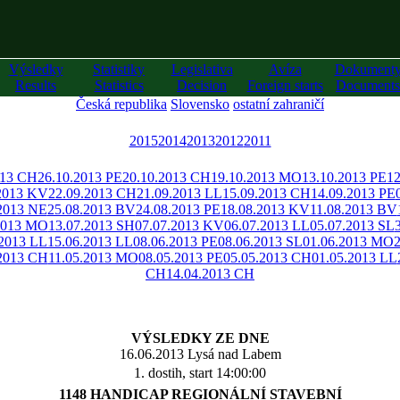
Výsledky
Statistiky
Legislativa
Avíza
Dokument
Results
Statistics
Decision
Foreign starts
Documents
Česká republika
Slovensko
ostatní zahraničí
2015
2014
2013
2012
2011
013 CH
26.10.2013 PE
20.10.2013 CH
19.10.2013 MO
13.10.2013 PE
12
2013 KV
22.09.2013 CH
21.09.2013 LL
15.09.2013 CH
14.09.2013 PE
2013 NE
25.08.2013 BV
24.08.2013 PE
18.08.2013 KV
11.08.2013 BV
2013 MO
13.07.2013 SH
07.07.2013 KV
06.07.2013 LL
05.07.2013 SL
.2013 LL
15.06.2013 LL
08.06.2013 PE
08.06.2013 SL
01.06.2013 MO
.2013 CH
11.05.2013 MO
08.05.2013 PE
05.05.2013 CH
01.05.2013 LL
CH
14.04.2013 CH
VÝSLEDKY ZE DNE
16.06.2013 Lysá nad Labem
1. dostih, start 14:00:00
1148 HANDICAP REGIONÁLNÍ STAVEBNÍ