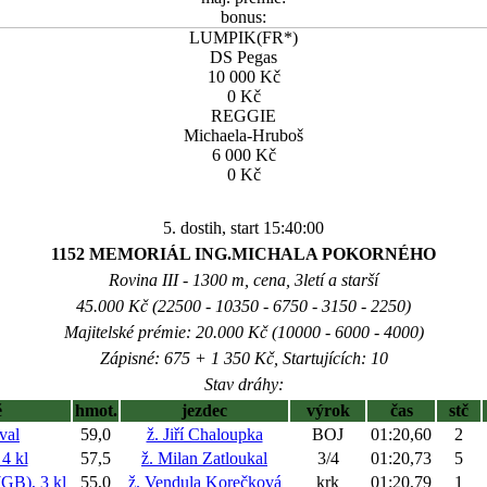
bonus:
LUMPIK(FR*)
DS Pegas
10 000 Kč
0 Kč
REGGIE
Michaela-Hruboš
6 000 Kč
0 Kč
5. dostih, start 15:40:00
1152 MEMORIÁL ING.MICHALA POKORNÉHO
Rovina III - 1300 m, cena, 3letí a starší
45.000 Kč (22500 - 10350 - 6750 - 3150 - 2250)
Majitelské prémie: 20.000 Kč (10000 - 6000 - 4000)
Zápisné: 675 + 1 350 Kč, Startujících: 10
Stav dráhy:
ě
hmot.
jezdec
výrok
čas
stč
val
59,0
ž. Jiří Chaloupka
BOJ
01:20,60
2
4 kl
57,5
ž. Milan Zatloukal
3/4
01:20,73
5
B), 3 kl
55,0
ž. Vendula Korečková
krk
01:20,79
1