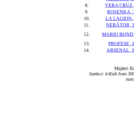
8.
VERA CRUZ, 
9.
ROSENKA, 3
10.
LA LAGION, 
11.
NERÁTOR, 3 
12.
MARIO BOND, 
13.
PROFESE, 3
14.
ARSENAL, 3 
Majitel: R
Sankce: tr.Kub Ivan 3
nar