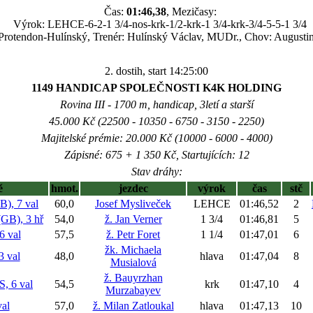
Čas:
01:46,38
, Mezičasy:
Výrok: LEHCE-6-2-1 3/4-nos-krk-1/2-krk-1 3/4-krk-3/4-5-5-1 3/4
 Protendon-Hulínský, Trenér: Hulínský Václav, MUDr., Chov: Augustin 
2. dostih, start 14:25:00
1149 HANDICAP SPOLEČNOSTI K4K HOLDING
Rovina III - 1700 m, handicap, 3letí a starší
45.000 Kč (22500 - 10350 - 6750 - 3150 - 2250)
Majitelské prémie: 20.000 Kč (10000 - 6000 - 4000)
Zápisné: 675 + 1 350 Kč, Startujících: 12
Stav dráhy:
ě
hmot.
jezdec
výrok
čas
stč
, 7 val
60,0
Josef Mysliveček
LEHCE
01:46,52
2
B), 3 hř
54,0
ž. Jan Verner
1 3/4
01:46,81
5
 val
57,5
ž. Petr Foret
1 1/4
01:47,01
6
žk. Michaela
 val
48,0
hlava
01:47,04
8
Musialová
ž. Bauyrzhan
 6 val
54,5
krk
01:47,10
4
Murzabayev
al
57,0
ž. Milan Zatloukal
hlava
01:47,13
10