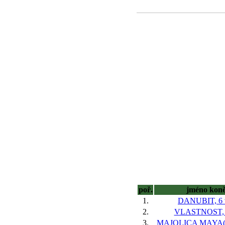
poř.
jméno kon
1.
DANUBIT, 6 
2.
VLASTNOST, 
3.
MAJOLICA MAYA(G