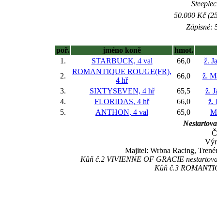
Steeplec
50.000 Kč (25
Zápisné: 5
poř.
jméno koně
hmot.
1.
STARBUCK, 4 val
66,0
ž. J
ROMANTIQUE ROUGE(FR),
2.
66,0
ž. M
4 hř
3.
SIXTYSEVEN, 4 hř
65,5
ž. 
4.
FLORIDAS, 4 hř
66,0
ž.
5.
ANTHON, 4 val
65,0
M
Nestartoval
Č
Výr
Majitel: Wrbna Racing, Trené
Kůň č.2 VIVIENNE OF GRACIE nestartoval z
Kůň č.3 ROMANTIQU