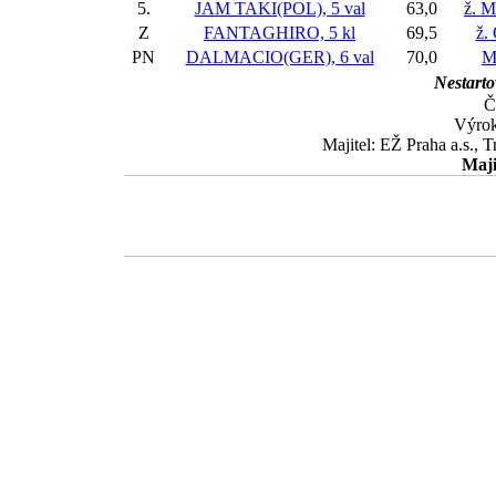
5.
JAM TAKI(POL), 5 val
63,0
ž. M
Z
FANTAGHIRO, 5 kl
69,5
ž.
PN
DALMACIO(GER), 6 val
70,0
M
Nestarto
Č
Výrok
Majitel: EŽ Praha a.s., T
Maji