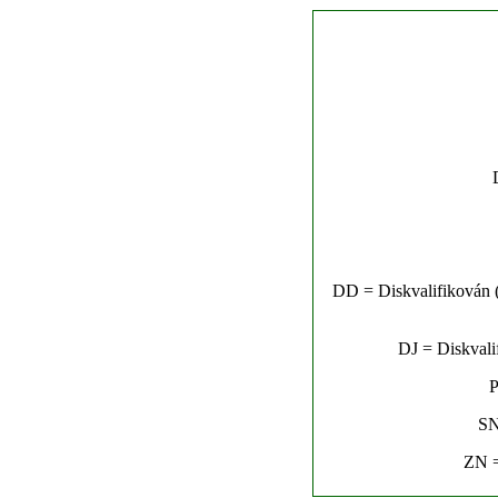
DD = Diskvalifikován (n
DJ = Diskvalif
P
SN
ZN =