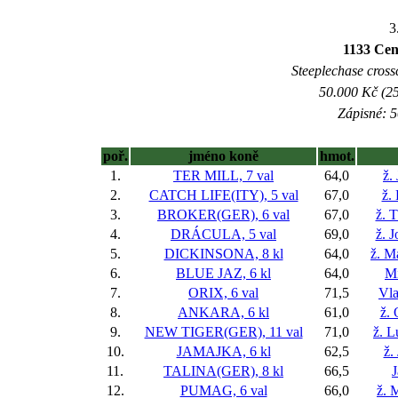
3
1133 Cen
Steeplechase crossc
50.000 Kč (25
Zápisné: 5
poř.
jméno koně
hmot.
1.
TER MILL, 7 val
64,0
ž.
2.
CATCH LIFE(ITY), 5 val
67,0
ž.
3.
BROKER(GER), 6 val
67,0
ž. 
4.
DRÁCULA, 5 val
69,0
ž. 
5.
DICKINSONA, 8 kl
64,0
ž. M
6.
BLUE JAZ, 6 kl
64,0
Mi
7.
ORIX, 6 val
71,5
Vla
8.
ANKARA, 6 kl
61,0
ž. 
9.
NEW TIGER(GER), 11 val
71,0
ž. 
10.
JAMAJKA, 6 kl
62,5
ž.
11.
TALINA(GER), 8 kl
66,5
12.
PUMAG, 6 val
66,0
ž. 