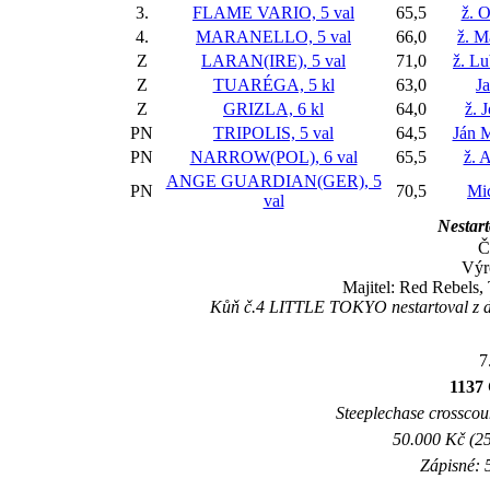
3.
FLAME VARIO, 5 val
65,5
ž. O
4.
MARANELLO, 5 val
66,0
ž. M
Z
LARAN(IRE), 5 val
71,0
ž. L
Z
TUARÉGA, 5 kl
63,0
J
Z
GRIZLA, 6 kl
64,0
ž. 
PN
TRIPOLIS, 5 val
64,5
Ján 
PN
NARROW(POL), 6 val
65,5
ž. 
ANGE GUARDIAN(GER), 5
PN
70,5
Mi
val
Nestart
Č
Výr
Majitel: Red Rebels,
Kůň č.4 LITTLE TOKYO nestartoval z dů
7
1137 
Steeplechase crosscount
50.000 Kč (25
Zápisné: 5