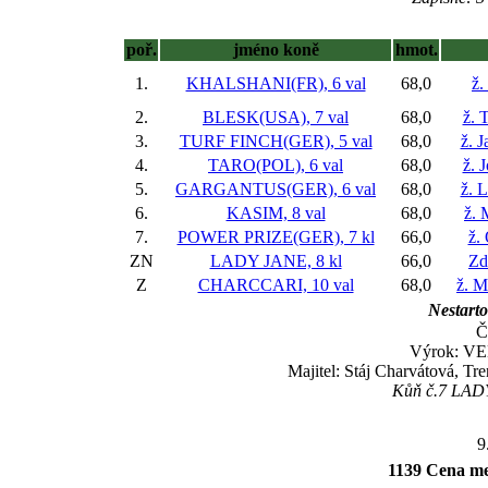
poř.
jméno koně
hmot.
1.
KHALSHANI(FR), 6 val
68,0
ž.
2.
BLESK(USA), 7 val
68,0
ž. 
3.
TURF FINCH(GER), 5 val
68,0
ž. 
4.
TARO(POL), 6 val
68,0
ž. 
5.
GARGANTUS(GER), 6 val
68,0
ž. 
6.
KASIM, 8 val
68,0
ž. 
7.
POWER PRIZE(GER), 7 kl
66,0
ž.
ZN
LADY JANE, 8 kl
66,0
Zd
Z
CHARCCARI, 10 val
68,0
ž. M
Nestarto
Č
Výrok: VE
Majitel: Stáj Charvátová, T
Kůň č.7 LADY 
9
1139 Cena me