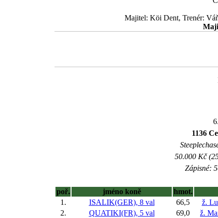
Č
Majitel: Köi Dent, Trenér: Vá
Maji
6
1136 Ce
Steeplechase
50.000 Kč (25
Zápisné: 5
poř.
jméno koně
hmot.
1.
ISALIK(GER), 8 val
66,5
ž. L
2.
QUATIKI(FR), 5 val
69,0
ž. Ma