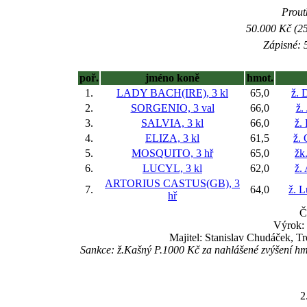
Prout
50.000 Kč (25
Zápisné: 5
poř.
jméno koně
hmot.
1.
LADY BACH(IRE), 3 kl
65,0
ž. 
2.
SORGENIO, 3 val
66,0
ž.
3.
SALVIA, 3 kl
66,0
ž.
4.
ELIZA, 3 kl
61,5
ž. 
5.
MOSQUITO, 3 hř
65,0
žk
6.
LUCYL, 3 kl
62,0
ž.
ARTORIUS CASTUS(GB), 3
7.
64,0
ž. 
hř
Č
Výrok: 
Majitel: Stanislav Chudáček, 
Sankce: ž.Kašný P.1000 Kč za nahlášené zvýšení h
2