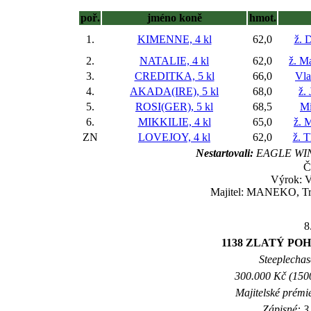
poř.
jméno koně
hmot.
1.
KIMENNE, 4 kl
62,0
ž. 
2.
NATALIE, 4 kl
62,0
ž. M
3.
CREDITKA, 5 kl
66,0
Vla
4.
AKADA(IRE), 5 kl
68,0
ž.
5.
ROSI(GER), 5 kl
68,5
Mi
6.
MIKKILIE, 4 kl
65,0
ž. 
ZN
LOVEJOY, 4 kl
62,0
ž. 
Nestartovali:
EAGLE WIN
Č
Výrok: 
Majitel: MANEKO, Tre
8
1138 ZLATÝ POHÁR
Steeplechase
300.000 Kč (1500
Majitelské prémi
Zápisné: 3 