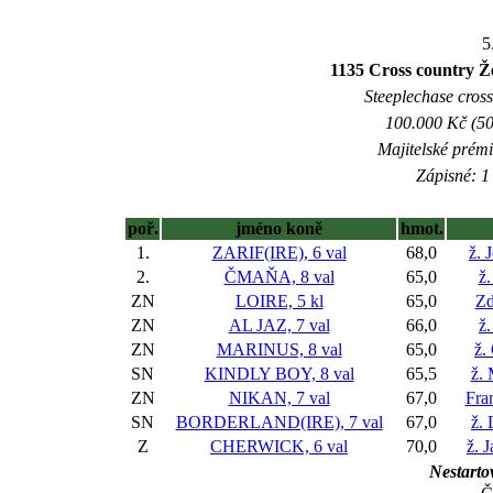
5
1135 Cross country Ž
Steeplechase crossc
100.000 Kč (50
Majitelské prém
Zápisné: 1 
poř.
jméno koně
hmot.
1.
ZARIF(IRE), 6 val
68,0
ž. 
2.
ČMAŇA, 8 val
65,0
ž.
ZN
LOIRE, 5 kl
65,0
Zd
ZN
AL JAZ, 7 val
66,0
ž.
ZN
MARINUS, 8 val
65,0
ž.
SN
KINDLY BOY, 8 val
65,5
ž.
ZN
NIKAN, 7 val
67,0
Fra
SN
BORDERLAND(IRE), 7 val
67,0
ž.
Z
CHERWICK, 6 val
70,0
ž. 
Nestartov