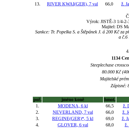
13.
RIVER KWAI(GER), 7 val
66,0
ž. J
Č
Výrok: JISTĚ-3 1/4-2-3
Majitel: DS M
Sankce: Tr. Popelka S. a Štěpánek J. á 200 Kč za
a č.
4
1134 Cen
Steeplechase crosscou
80.000 Kč (40
Majitelské prém
Zápisné: 8
poř.
jméno koně
hmot.
1.
MODENA, 6 kl
66,5
ž. 
2.
NEVERLAND, 7 val
66,0
ž. 
3.
REGINE(GER)*, 5 kl
69,0
ž. 
4.
GLOVER, 6 val
68,0
ž.