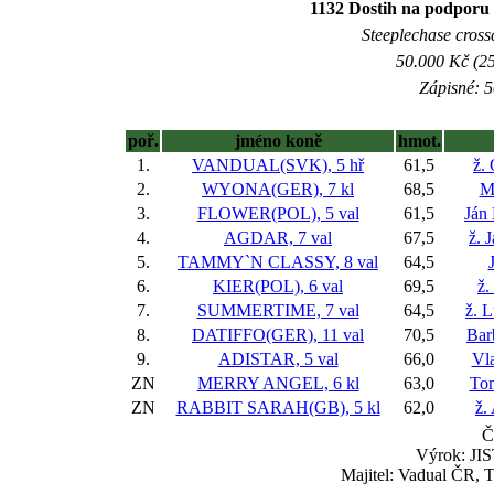
1132 Dostih na podporu 
Steeplechase crossc
50.000 Kč (25
Zápisné: 5
poř.
jméno koně
hmot.
1.
VANDUAL(SVK), 5 hř
61,5
ž.
2.
WYONA(GER), 7 kl
68,5
M
3.
FLOWER(POL), 5 val
61,5
Ján
4.
AGDAR, 7 val
67,5
ž. 
5.
TAMMY`N CLASSY, 8 val
64,5
6.
KIER(POL), 6 val
69,5
ž.
7.
SUMMERTIME, 7 val
64,5
ž. 
8.
DATIFFO(GER), 11 val
70,5
Bar
9.
ADISTAR, 5 val
66,0
Vla
ZN
MERRY ANGEL, 6 kl
63,0
To
ZN
RABBIT SARAH(GB), 5 kl
62,0
ž.
Č
Výrok: JIS
Majitel: Vadual ČR, 