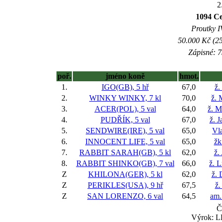
2
1094 Ce
Proutky IV
50.000 Kč (25
Zápisné: 7
poř.
jméno koně
hmot.
1.
IGO(GB), 5 hř
67,0
ž.
2.
WINKY WINKY, 7 kl
70,0
ž. 
3.
ACER(POL), 5 val
64,0
ž. M
4.
PUDŘÍK, 5 val
67,0
ž. 
5.
SENDWIRE(IRE), 5 val
65,0
Vl
6.
INNOCENT LIFE, 5 val
65,0
žk
7.
RABBIT SARAH(GB), 5 kl
62,0
ž.
8.
RABBIT SHINKO(GB), 7 val
66,0
ž. 
Z
KHILONA(GER), 5 kl
62,0
ž. 
Z
PERIKLES(USA), 9 hř
67,5
ž.
Z
SAN LORENZO, 6 val
64,5
am.
Č
Výrok: L