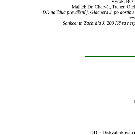
Výrok: BOJ-
Majitel: Dr. Charvát, Trenér: Ol
DK nařídila převážení j. Glacnera J. po dostih
nes
Sankce: tr. Zachrdla J. 200 Kč za ne
DD = Diskvalifikován (n