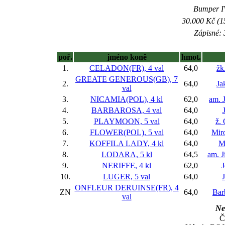
Bumper IV
30.000 Kč (1
Zápisné: 
poř.
jméno koně
hmot.
1.
CELADON(FR), 4 val
64,0
žk
GREATE GENEROUS(GB), 7
2.
64,0
Ja
val
3.
NICAMIA(POL), 4 kl
62,0
am. 
4.
BARBAROSA, 4 val
64,0
5.
PLAYMOON, 5 val
64,0
ž.
6.
FLOWER(POL), 5 val
64,0
Mir
7.
KOFFILA LADY, 4 kl
64,0
M
8.
LODARA, 5 kl
64,5
am. J
9.
NERIFFE, 4 kl
62,0
J
10.
LUGER, 5 val
64,0
ONFLEUR DERUINSE(FR), 4
ZN
64,0
Bar
val
Nes
Č