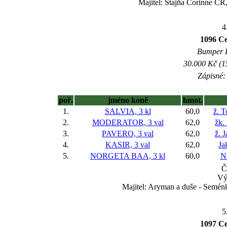
Majitel: Stajňa Corinne ČR,
4
1096 Ce
Bumper IV
30.000 Kč (1
Zápisné: 
poř.
jméno koně
hmot.
1.
SALVIA, 3 kl
60,0
ž. 
2.
MODERATOR, 3 val
62,0
žk.
3.
PAVERO, 3 val
62,0
ž. 
4.
KASIR, 3 val
62,0
Ja
5.
NORGETA BAA, 3 kl
60,0
Ni
Č
Vý
Majitel: Aryman a duše - Semén
5
1097 Ce