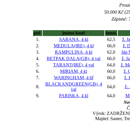
Prout
50.000 Kč (25
Zápisné: 7
poř.
jméno koně
hmot.
1.
SABANA, 4 kl
62,5
ž. 
2.
MEDULA(IRE), 4 kl
66,0
ž. 
3.
RAMPULINA, 4 kl
62,0
Ján
4.
BETPAK DALA(GB), 4 val
66,0
ž. J
5.
TARANT(IRE), 4 val
64,0
ž. M
6.
MIRIAM, 4 kl
60,0
ž. 
7.
WARINGHAM, 4 hř
66,0
ž.
BLACKANDGREEN(GB), 4
8.
64,0
ž. 
val
9.
PARISKA, 4 kl
64,0
Mi
Nes
Č
Výrok: ZADRŽENĚ-9-
Majitel: Sauter, T