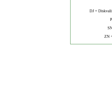
DJ = Diskvalif
P
SN
ZN =