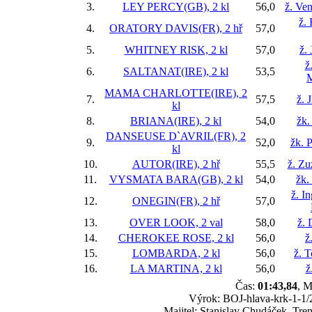
3.
LEY PERCY(GB), 2 kl
56,0
ž. Ve
ž.
4.
ORATORY DAVIS(FR), 2 hř
57,0
5.
WHITNEY RISK, 2 kl
57,0
ž.
ž
6.
SALTANAT(IRE), 2 kl
53,5
M
MAMA CHARLOTTE(IRE), 2
7.
57,5
ž. 
kl
8.
BRIANA(IRE), 2 kl
54,0
žk.
DANSEUSE D`AVRIL(FR), 2
9.
52,0
žk. P
kl
10.
AUTOR(IRE), 2 hř
55,5
ž. Zu
11.
VYSMATA BARA(GB), 2 kl
54,0
žk.
ž. I
12.
ONEGIN(FR), 2 hř
57,0
13.
OVER LOOK, 2 val
58,0
ž. 
14.
CHEROKEE ROSE, 2 kl
56,0
ž
15.
LOMBARDA, 2 kl
56,0
ž. 
16.
LA MARTINA, 2 kl
56,0
ž
Čas:
01:43,84
, M
Výrok: BOJ-hlava-krk-1-1/2-
Majitel: Stanislav Chudáček, T