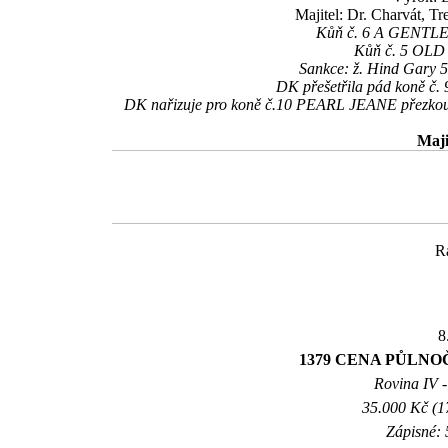
Majitel: Dr. Charvát, T
Kůň č. 6 A GENTLEM
Kůň č. 5 OLD S
Sankce: ž. Hind Gary 5
DK přešetřila pád koně č
DK nařizuje pro koně č.10 PEARL JEANE přezkoušení
Maji
R
8
1379 CENA PŮLN
Rovina IV -
35.000 Kč (1
Zápisné: 