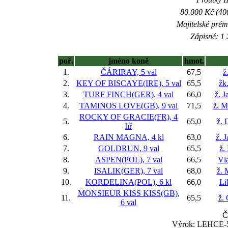
80.000 Kč (40
Majitelské prém
Zápisné: 1 
poř.
jméno koně
hmot.
1.
ČÁRIRAY, 5 val
67,5
ž
2.
KEY OF BISCAYE(IRE), 5 val
65,5
žk
3.
TURF FINCH(GER), 4 val
66,0
ž. 
4.
TAMINOS LOVE(GB), 9 val
71,5
ž. M
ROCKY OF GRACIE(FR), 4
5.
65,0
ž. 
hř
6.
RAIN MAGNA, 4 kl
63,0
ž. 
7.
GOLDRUN, 9 val
65,5
ž.
8.
ASPEN(POL), 7 val
66,5
Vla
9.
ISALIK(GER), 7 val
68,0
ž. 
10.
KORDELINA(POL), 6 kl
66,0
Li
MONSIEUR KISS KISS(GB),
11.
65,5
ž.
6 val
Č
Výrok: LEHCE-5-6