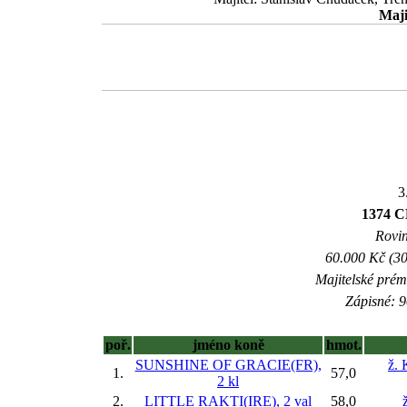
Maji
3
1374 
Rovin
60.000 Kč (30
Majitelské prém
Zápisné: 9
poř.
jméno koně
hmot.
SUNSHINE OF GRACIE(FR),
ž. 
1.
57,0
2 kl
2.
LITTLE RAKTI(IRE), 2 val
58,0