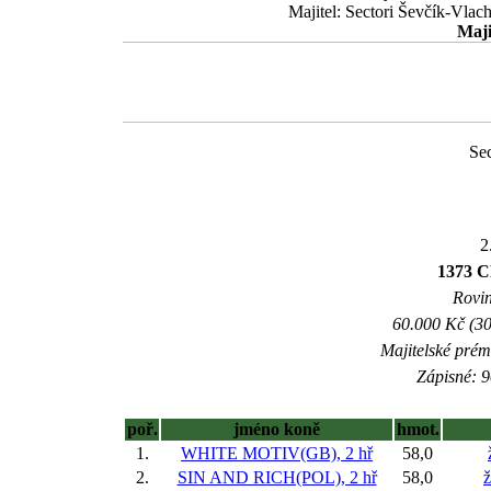
Majitel: Sectori Ševčík-Vlac
Maji
Se
2
1373 
Rovin
60.000 Kč (30
Majitelské prém
Zápisné: 9
poř.
jméno koně
hmot.
1.
WHITE MOTIV(GB), 2 hř
58,0
2.
SIN AND RICH(POL), 2 hř
58,0
ž