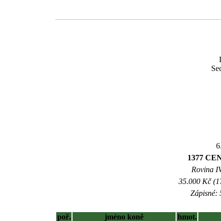
Se
6
1377 CE
Rovina IV
35.000 Kč (1
Zápisné: 
poř.
jméno koně
hmot.