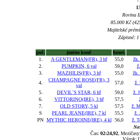
1
Rovina II
85.000 Kč (42
Majitelské prém
Zápisné: 1 
poř.
jméno koně
hmot.
1.
A GENTLEMAN(FR), 3 hř
55,0
žk.
2.
PUMPKIN, 6 val
59,0
ž
3.
MAZHILIS(FR), 3 hř
55,0
žk.
CHAMPAGNE ROSE(FR), 3
4.
57,0
ž.
val
5.
DEVIL`S STAR, 6 hř
59,0
ž. 
6.
VITTORINO(IRE), 3 hř
57,5
7.
OLD STORY, 5 kl
57,5
ž. M
S
PEARL JEANE(IRE), 7 kl
55,5
ž.
PN
MYTHIC HEROINE(IRE), 4 kl
56,0
ž. 
Nes
Čas:
02:24,92
, Mezičasy:
Výrok: 