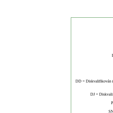
DD = Diskvalifikován (n
DJ = Diskvalif
P
SN