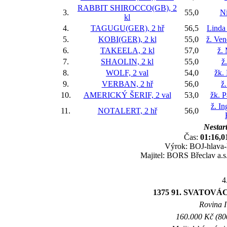
RABBIT SHIROCCO(GB), 2
3.
55,0
Ni
kl
4.
TAGUGU(GER), 2 hř
56,5
Linda
5.
KOBI(GER), 2 kl
55,0
ž. Ve
6.
TAKEELA, 2 kl
57,0
ž.
7.
SHAOLIN, 2 kl
55,0
ž
8.
WOLF, 2 val
54,0
žk.
9.
VERBAN, 2 hř
56,0
ž
10.
AMERICKÝ ŠERIF, 2 val
53,0
žk. P
ž. I
11.
NOTALERT, 2 hř
56,0
Nestart
Čas:
01:16,0
Výrok: BOJ-hlava-k
Majitel: BORS Břeclav a.s.
4
1375 91. SVATO
Rovina I 
160.000 Kč (800