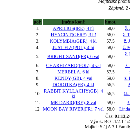
Majitelské prémi
Zápisné: 2 
poř.
jméno koně
hmot.
1.
APRILIUS(IRE), 4 hř
58,0
ž.
2.
HYACINT(GER*), 3 hř
56,0
ž. 
3.
KOLYMBIA(GER), 4 kl
57,5
ž. 
4.
JUST FLY(POL), 4 hř
58,0
ž. 
ž.
5.
BRIGHT SAND(FR), 6 val
58,0
6.
CHARHIZARD(POL), 4 val
58,0
ž.
7.
MERBELA, 6 kl
57,5
8.
KENDY(GB), 4 val
59,0
ž.
9.
DOROTKA(FR), 4 kl
56,5
ž
RABBIT KYLLACHY(GB), 4
10.
56,5
žk.
kl
11.
MR DARIO(IRE), 8 val
58,0
ž
12.
MOON BAY RIVER(FR), 7 val
58,0
Linda
Čas:
01:13,2
Výrok: BOJ-1/2-1 1/4-
Majitel: Stáj A 3 J Fam