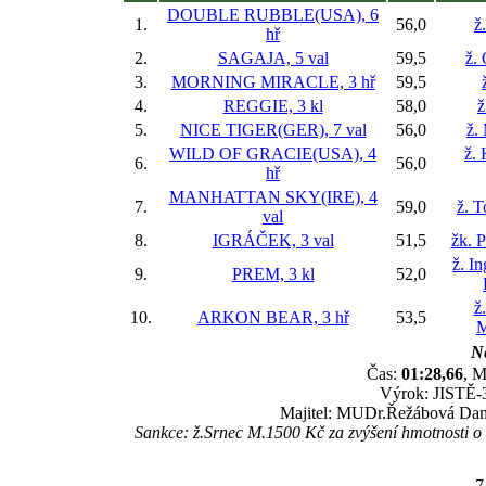
DOUBLE RUBBLE(USA), 6
1.
56,0
ž
hř
2.
SAGAJA, 5 val
59,5
ž.
3.
MORNING MIRACLE, 3 hř
59,5
4.
REGGIE, 3 kl
58,0
ž
5.
NICE TIGER(GER), 7 val
56,0
ž.
WILD OF GRACIE(USA), 4
ž.
6.
56,0
hř
MANHATTAN SKY(IRE), 4
7.
59,0
ž. 
val
8.
IGRÁČEK, 3 val
51,5
žk. P
ž. I
9.
PREM, 3 kl
52,0
ž
10.
ARKON BEAR, 3 hř
53,5
M
Ne
Čas:
01:28,66
, M
Výrok: JISTĚ-3
Majitel: MUDr.Řežábová Dana
Sankce: ž.Srnec M.1500 Kč za zvýšení hmotnosti 
7