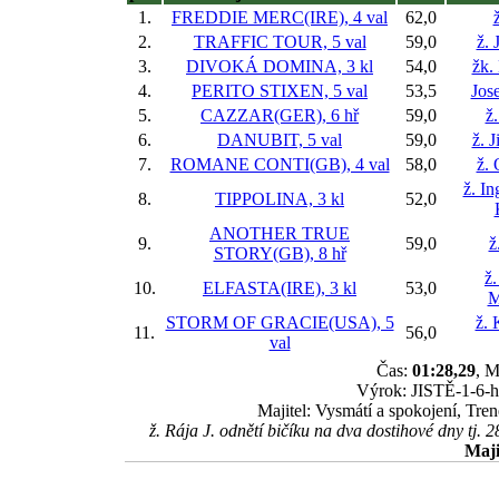
1.
FREDDIE MERC(IRE), 4 val
62,0
2.
TRAFFIC TOUR, 5 val
59,0
ž. 
3.
DIVOKÁ DOMINA, 3 kl
54,0
žk.
4.
PERITO STIXEN, 5 val
53,5
Jos
5.
CAZZAR(GER), 6 hř
59,0
ž
6.
DANUBIT, 5 val
59,0
ž. 
7.
ROMANE CONTI(GB), 4 val
58,0
ž. 
ž. In
8.
TIPPOLINA, 3 kl
52,0
ANOTHER TRUE
9.
59,0
ž
STORY(GB), 8 hř
ž
10.
ELFASTA(IRE), 3 kl
53,0
M
STORM OF GRACIE(USA), 5
ž. 
11.
56,0
val
Čas:
01:28,29
, M
Výrok: JISTĚ-1-6-hl
Majitel: Vysmátí a spokojení, Tre
ž. Rája J. odnětí bičíku na dva dostihové dny tj. 
Maji