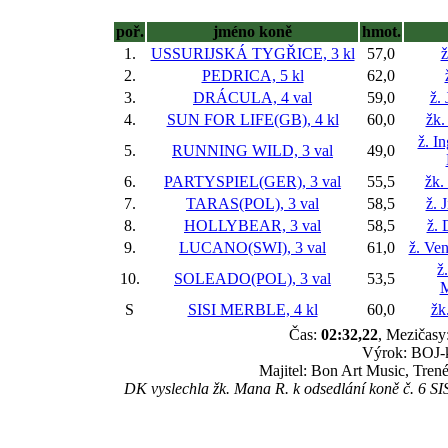
poř.
jméno koně
hmot.
1.
USSURIJSKÁ TYGŘICE, 3 kl
57,0
ž
2.
PEDRICA, 5 kl
62,0
3.
DRÁCULA, 4 val
59,0
ž.
4.
SUN FOR LIFE(GB), 4 kl
60,0
žk.
ž. I
5.
RUNNING WILD, 3 val
49,0
6.
PARTYSPIEL(GER), 3 val
55,5
žk.
7.
TARAS(POL), 3 val
58,5
ž. 
8.
HOLLYBEAR, 3 val
58,5
ž. 
9.
LUCANO(SWI), 3 val
61,0
ž. Ve
ž
10.
SOLEADO(POL), 3 val
53,5
M
S
SISI MERBLE, 4 kl
60,0
žk
Čas:
02:32,22
, Mezičasy:
Výrok: BOJ-kr
Majitel: Bon Art Music, Tren
DK vyslechla žk. Mana R. k odsedlání koně č. 6 SI