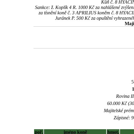
Kůň č. 8 HYACINT
Sankce: ž. Koplík 4 R. 1000 Kč za nahlášené zvýše
za tísnění koně č. 3 APRILIUS koněm č. 8 HYACINT 
Juránek P. 500 Kč za opuštění vyhrazen
Maji
5
Rovina II
60.000 Kč (30
Majitelské prém
Zápisné: 9
poř.
jméno koně
hmot.