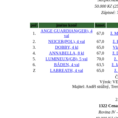
50.000 Kč (25
Zápisné: 7
poř.
jméno koně
hmot.
ANGE GUARDIAN(GER), 4
1.
67,0
ž. M
val
2.
NEICER(POL), 4 val
67,0
ž. 
3.
DOBBY, 4 kl
65,0
Vl
4.
ANNABELLA, 8 kl
67,0
ž. 
5.
LUMINEUX(GB), 5 val
70,0
ž.
6.
BÁDEN, 4 val
63,5
ž. 
Z
LABREATH, 4 val
65,0
ž.
Č
Výrok: VE
Majitel: Anděl strážný, Tre
2
1322 Cena
Rovina IV -