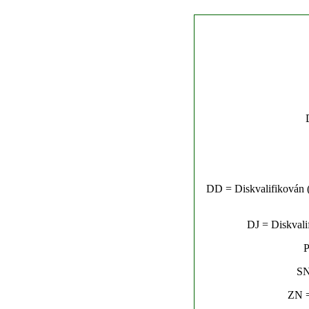
DD = Diskvalifikován (n
DJ = Diskvalif
P
SN
ZN =