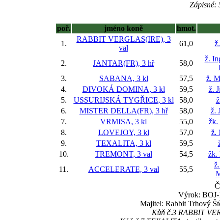
Zápisné: 
poř.
jméno koně
hmot.
RABBIT VERGLAS(IRE), 3
1.
61,0
ž
val
ž. I
2.
JANTAR(FR), 3 hř
58,0
3.
SABANA, 3 kl
57,5
ž. M
4.
DIVOKÁ DOMINA, 3 kl
59,5
ž. 
5.
USSURIJSKÁ TYGŘICE, 3 kl
58,0
ž
6.
MISTER DELLA(FR), 3 hř
58,0
ž. 
7.
VRMISA, 3 kl
55,0
žk.
8.
LOVEJOY, 3 kl
57,0
ž.
9.
TEXALITA, 3 kl
59,5
10.
TREMONT, 3 val
54,5
žk.
ž
11.
ACCELERATE, 3 val
55,5
M
Č
Výrok: BOJ-1
Majitel: Rabbit Trhový Š
Kůň č.3 RABBIT VERG