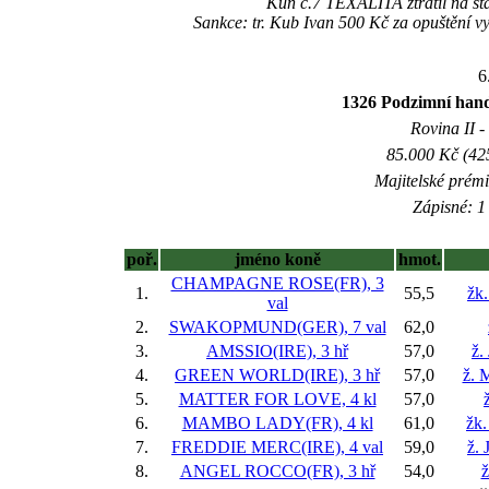
Kůň č.7 TEXALITA ztratil na st
Sankce: tr. Kub Ivan 500 Kč za opuštění
6
1326 Podzimní hand
Rovina II -
85.000 Kč (42
Majitelské prém
Zápisné: 1 
poř.
jméno koně
hmot.
CHAMPAGNE ROSE(FR), 3
1.
55,5
žk
val
2.
SWAKOPMUND(GER), 7 val
62,0
3.
AMSSIO(IRE), 3 hř
57,0
ž.
4.
GREEN WORLD(IRE), 3 hř
57,0
ž. 
5.
MATTER FOR LOVE, 4 kl
57,0
6.
MAMBO LADY(FR), 4 kl
61,0
žk.
7.
FREDDIE MERC(IRE), 4 val
59,0
ž. 
8.
ANGEL ROCCO(FR), 3 hř
54,0
ž