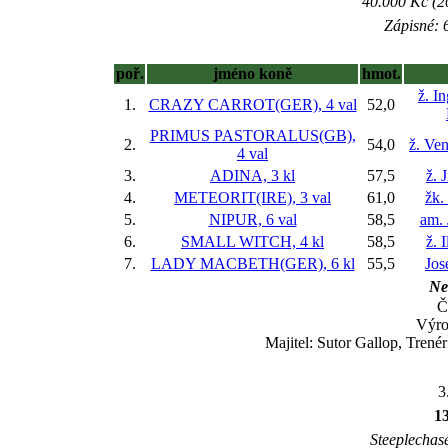
40.000 Kč (2
Zápisné: 6
poř.
jméno koně
hmot.
ž. I
1.
CRAZY CARROT(GER), 4 val
52,0
PRIMUS PASTORALUS(GB),
2.
54,0
ž. Ve
4 val
3.
ADINA, 3 kl
57,5
ž. 
4.
METEORIT(IRE), 3 val
61,0
žk.
5.
NIPUR, 6 val
58,5
am. 
6.
SMALL WITCH, 4 kl
58,5
ž. 
7.
LADY MACBETH(GER), 6 kl
55,5
Jos
Ne
Č
Výro
Majitel: Sutor Gallop, Tren
3
1
Steeplechase